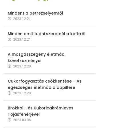
Mindent a petrezselyemről
2023.12.21.
Minden amit tudni szeretnél a kefírről
2023.12.21.
A mozgásszegény életmód
következményei
2023.12.20.
Cukorfogyasztás csökkentése – Az
egészséges életmód alappillére
2023.12.20.
Brokkoli- és Kukoricakrémleves
Tojásfehérjével
2023.03.06.