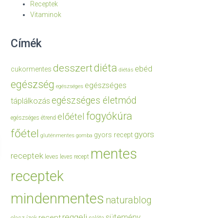
Receptek
Vitaminok
Címék
diéta
desszert
ebéd
cukormentes
diétás
egészség
egészséges
egészséges
egészséges életmód
táplálkozás
fogyókúra
előétel
egészséges étrend
főétel
gyors
gyors recept
gluténmentes
gomba
mentes
receptek
leves
leves recept
receptek
mindenmentes
naturablog
reggeli
sütemény
recept
olasz ízek