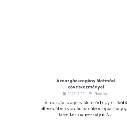
A mozgásszegény életmód
következményei
2023.12.20.
Életmód
•
A mozgásszegény életmód egyre inkáb
elterjedőben van, és ez súlyos egészségüg
következményekkel jár. A …