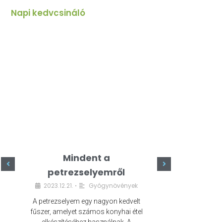
Napi kedvcsináló
Mindent a
Minde
petrezselyemről
szeret
2023.12.21.
Gyógynövények
2023.
•
A petrezselyem egy nagyon kedvelt
A kefír egy egé
fűszer, amelyet számos konyhai étel
amely számos e