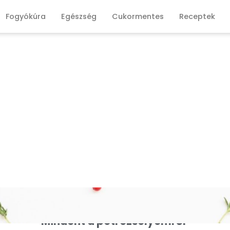
Fogyókúra
Egészség
Cukormentes
Receptek
Mindent a petrezselyemről