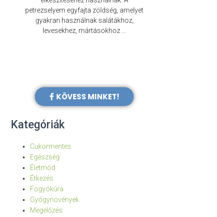
elkészítéséhez használnak. A
évezredek óta f
petrezselyem egyfajta zöldség, amelyet
legkülönb
gyakran használnak salátákhoz,
levesekhez, mártásokhoz …
KÖVESS MINKET!
Kategóriák
Cukormentes
Egészség
Életmód
Étkezés
Fogyókúra
Gyógynövények
Megelőzés