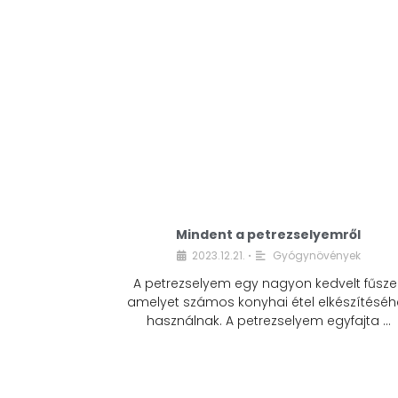
Mindent a petrezselyemről
2023.12.21.
Gyógynövények
•
A petrezselyem egy nagyon kedvelt fűszer
amelyet számos konyhai étel elkészítéséh
használnak. A petrezselyem egyfajta …