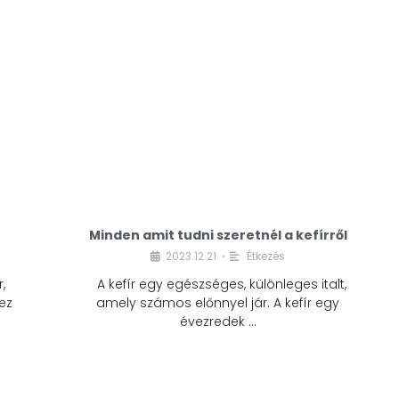
Minden amit tudni szeretnél a kefírről
2023.12.21.
Étkezés
•
,
A kefír egy egészséges, különleges italt,
ez
amely számos előnnyel jár. A kefír egy
évezredek …