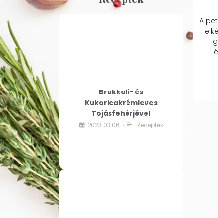
A pet
elk
g
é
Brokkoli- és
Kukoricakrémleves
Tojásfehérjével
2023.03.06.
Receptek
•