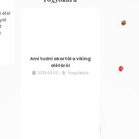
 étel
yet
t
k
Ami tudni akartál a viking
diétáról
2023.03.03.
Fogyókúra
•