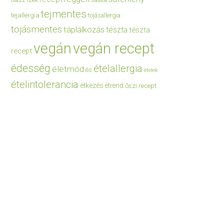
saláta
tejmentes
tejallergia
tojásallergia
tojásmentes
táplálkozás
tészta
tészta
vegán
vegán recept
recept
édesség
ételallergia
életmód
és
ételek
ételintolerancia
étkezés
étrend
őszi recept