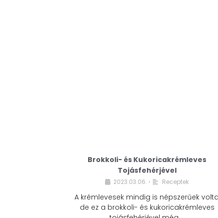
Brokkoli- és Kukoricakrémleves
Tojásfehérjével
2023.03.06.
Receptek
•
A krémlevesek mindig is népszerűek volta
de ez a brokkoli- és kukoricakrémleves
tojásfehérjével még …