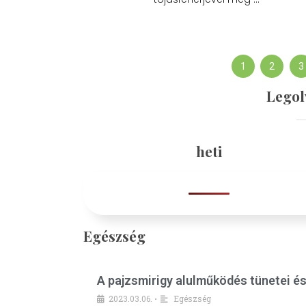
1
2
3
Legol
heti
Egészség
A pajzsmirigy alulműködés tünetei é
2023.03.06.
Egészség
•