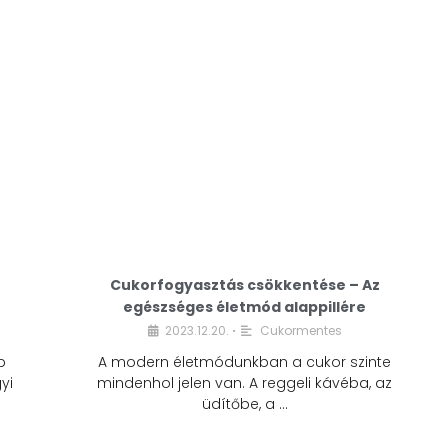
Cukorfogyasztás csökkentése – Az
egészséges életmód alappillére
Cukorfogyasztás
2023.12.20.
Cukormentes
•
csökkentése – Az
b
A modern életmódunkban a cukor szinte
egészséges életmód
yi
mindenhol jelen van. A reggeli kávéba, az
alappillére
üdítőbe, a …
2023.12.20.
Cukormentes
•