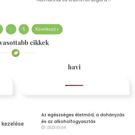
…
5
Következő »
vasottabb cikkek
havi
Az egészséges életmód, a dohányzás
és az alkoholfogyasztás
s kezelése
2023.03.04.