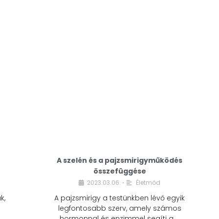
A modern életmódunkban a cukor szinte
mindenhol jelen van. A reggeli kávéba, az
üdítőbe, a desszertekbe és még sok más
élelmiszerbe is …
A szelén és a pajzsmirigyműködés
összefüggése
2023.03.06.
Életmód
•
k,
A pajzsmirigy a testünkben lévő egyik
legfontosabb szerv, amely számos
hormonnal és enzimmel segíti a …