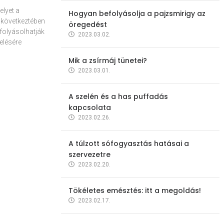
elyet a
Hogyan befolyásolja a pajzsmirigy az
 következtében
öregedést
folyásolhatják
2023.03.02.
elésére
Mik a zsírmáj tünetei?
2023.03.01.
A szelén és a has puffadás
kapcsolata
2023.02.26.
A túlzott sófogyasztás hatásai a
szervezetre
2023.02.20.
Tökéletes emésztés: itt a megoldás!
2023.02.17.