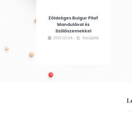
Zöldséges Bulgur Pilaf
Mandulával és
Szőlőszemekkel
2023.03.04.
Receptek
•
L