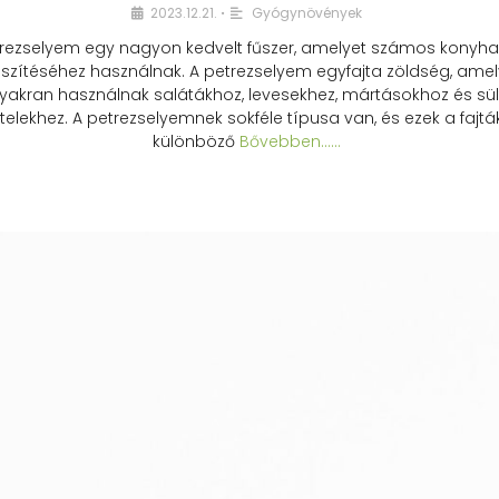
2023.12.21.
Gyógynövények
•
rezselyem egy nagyon kedvelt fűszer, amelyet számos konyhai
észítéséhez használnak. A petrezselyem egyfajta zöldség, amel
yakran használnak salátákhoz, levesekhez, mártásokhoz és sül
telekhez. A petrezselyemnek sokféle típusa van, és ezek a fajtá
különböző
Bővebben...…