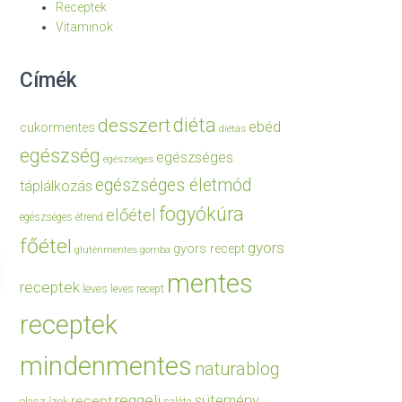
Receptek
Vitaminok
Címék
diéta
desszert
ebéd
cukormentes
diétás
egészség
egészséges
egészséges
egészséges életmód
táplálkozás
fogyókúra
előétel
egészséges étrend
főétel
gyors
gyors recept
gluténmentes
gomba
mentes
receptek
leves
leves recept
receptek
mindenmentes
naturablog
reggeli
sütemény
recept
olasz ízek