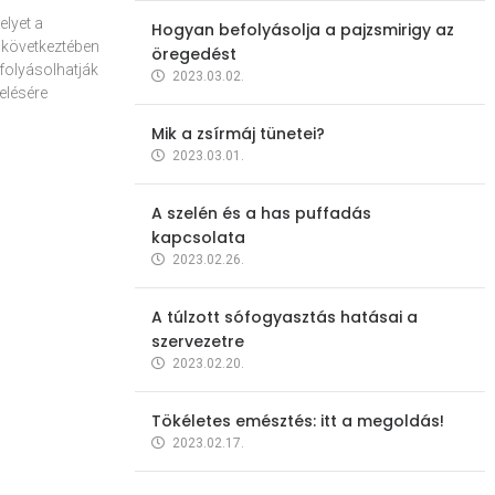
elyet a
Hogyan befolyásolja a pajzsmirigy az
 következtében
öregedést
folyásolhatják
2023.03.02.
elésére
Mik a zsírmáj tünetei?
2023.03.01.
A szelén és a has puffadás
kapcsolata
2023.02.26.
A túlzott sófogyasztás hatásai a
szervezetre
2023.02.20.
Tökéletes emésztés: itt a megoldás!
2023.02.17.