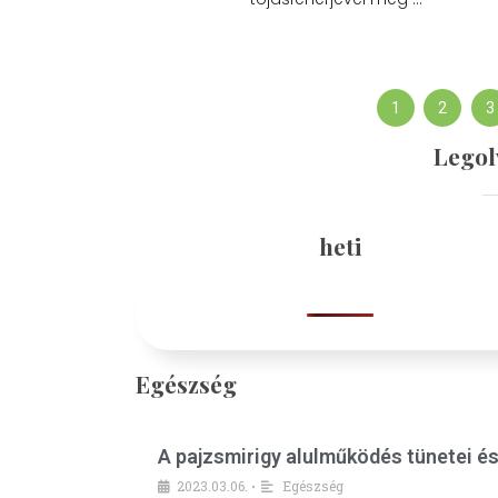
1
2
3
Legol
heti
Egészség
A pajzsmirigy alulműködés tünetei é
2023.03.06.
Egészség
•