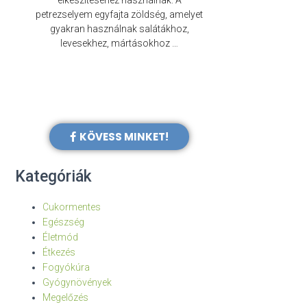
elkészítéséhez használnak. A
évezredek óta f
petrezselyem egyfajta zöldség, amelyet
legkülönb
gyakran használnak salátákhoz,
levesekhez, mártásokhoz …
KÖVESS MINKET!
Kategóriák
Cukormentes
Egészség
Életmód
Étkezés
Fogyókúra
Gyógynövények
Megelőzés