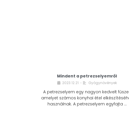
Mindent a petrezselyemről
2023.12.21.
Gyógynövények
•
A petrezselyem egy nagyon kedvelt fűszer
amelyet számos konyhai étel elkészítéséh
használnak. A petrezselyem egyfajta …