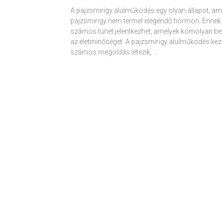
A pajzsmirigy alulműködés egy olyan állapot, am
pajzsmirigy nem termel elegendő hormon. Ennek
számos tünet jelentkezhet, amelyek komolyan be
az életminőséget. A pajzsmirigy alulműködés kez
számos megoldás létezik, …
Receptek