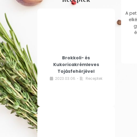
A pet
elk
g
é
Brokkoli- és
Kukoricakrémleves
Tojásfehérjével
2023.03.06.
Receptek
•