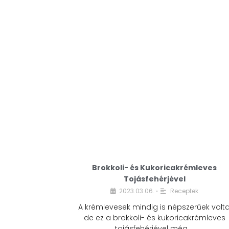
Brokkoli- és Kukoricakrémleves
Tojásfehérjével
2023.03.06.
Receptek
•
A krémlevesek mindig is népszerűek volta
de ez a brokkoli- és kukoricakrémleves
tojásfehérjével még …