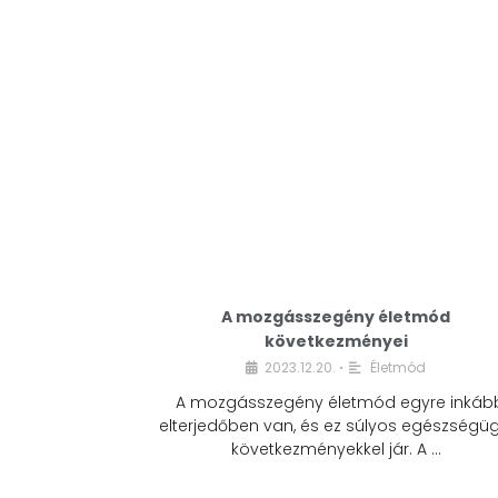
A mozgásszegény életmód
következményei
2023.12.20.
Életmód
•
A mozgásszegény életmód egyre inkáb
elterjedőben van, és ez súlyos egészségüg
következményekkel jár. A …