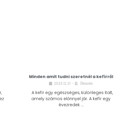
Minden amit tudni szeretnél a kefírről
2023.12.21.
Étkezés
•
,
A kefír egy egészséges, különleges italt,
ez
amely számos előnnyel jár. A kefír egy
évezredek …