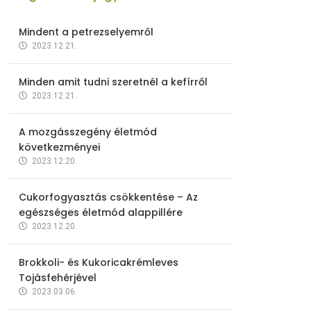
Mindent a petrezselyemről
2023.12.21.
Minden amit tudni szeretnél a kefírről
2023.12.21.
A mozgásszegény életmód
következményei
2023.12.20.
Cukorfogyasztás csökkentése – Az
egészséges életmód alappillére
2023.12.20.
Brokkoli- és Kukoricakrémleves
Tojásfehérjével
2023.03.06.