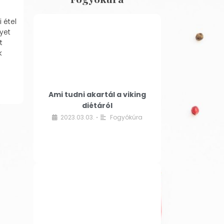
 étel
yet
t
k
Ami tudni akartál a viking
diétáról
2023.03.03.
Fogyókúra
•