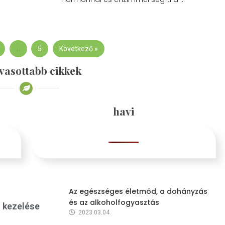
…
5
Következő »
vasottabb cikkek
havi
Az egészséges életmód, a dohányzás
és az alkoholfogyasztás
s kezelése
2023.03.04.