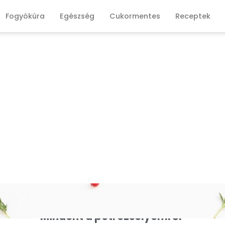
Fogyókúra
Egészség
Cukormentes
Receptek
Mindent a petrezselyemről