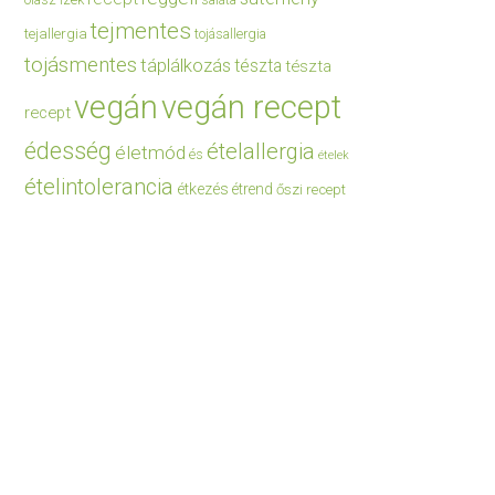
saláta
tejmentes
tejallergia
tojásallergia
tojásmentes
táplálkozás
tészta
tészta
vegán
vegán recept
recept
édesség
ételallergia
életmód
és
ételek
ételintolerancia
étkezés
étrend
őszi recept