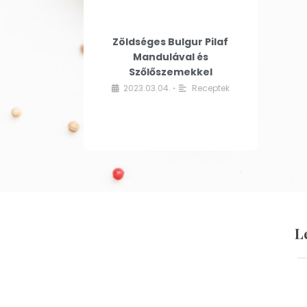
Zöldséges Bulgur Pilaf
Mandulával és
Szőlőszemekkel
2023.03.04.
Receptek
•
L