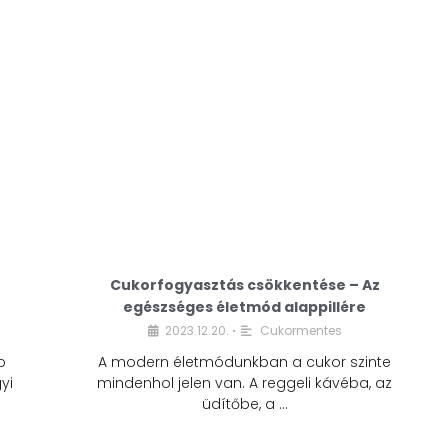
Cukorfogyasztás csökkentése – Az
egészséges életmód alappillére
Cukorfogyasztás
2023.12.20.
Cukormentes
•
csökkentése – Az
b
A modern életmódunkban a cukor szinte
egészséges életmód
yi
mindenhol jelen van. A reggeli kávéba, az
alappillére
üdítőbe, a …
2023.12.20.
Cukormentes
•