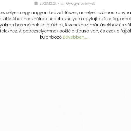
2023.12.21.
Gyógynövények
•
rezselyem egy nagyon kedvelt fűszer, amelyet számos konyhai
észítéséhez használnak. A petrezselyem egyfajta zöldség, amel
yakran használnak salátákhoz, levesekhez, mártásokhoz és sül
telekhez. A petrezselyemnek sokféle típusa van, és ezek a fajtá
különböző
Bővebben...…