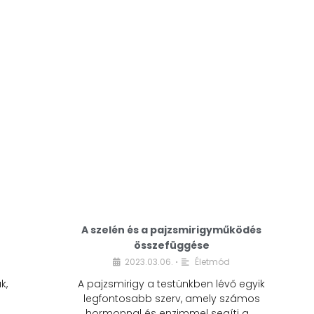
A modern életmódunkban a cukor szinte
mindenhol jelen van. A reggeli kávéba, az
üdítőbe, a desszertekbe és még sok más
élelmiszerbe is …
A szelén és a pajzsmirigyműködés
összefüggése
2023.03.06.
Életmód
•
k,
A pajzsmirigy a testünkben lévő egyik
legfontosabb szerv, amely számos
hormonnal és enzimmel segíti a …