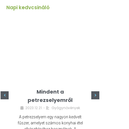
Napi kedvcsináló
Mindent a
Minde
petrezselyemről
szeret
2023.12.21.
Gyógynövények
2023.
•
A petrezselyem egy nagyon kedvelt
A kefír egy egé
fűszer, amelyet számos konyhai étel
amely számos e