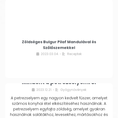
Zöldséges Bulgur Pilaf Mandulával és
Szőlőszemekkel
2023.03.04.
Receptek
•
Mindent a petrezselyemről
2023.12.21.
Gyógynövények
•
A petrezselyem egy nagyon kedvelt fűszer, amelyet
számos konyhai étel elkészítéséhez használnak. A
petrezselyem egyfajta zöldség, amelyet gyakran
használnak salátákhoz, levesekhez, mártásokhoz és