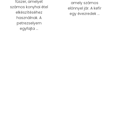
fűszer, amelyet
amely számos
számos konyhai étel
előnnyel jár. A kefír
elkészítéséhez
egy évezredek …
használnak. A
petrezselyem
egyfajta …