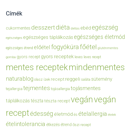
Címék
diéta
egészség
desszert
ebéd
cukormentes
diétás
egészséges életmód
egészséges táplálkozás
egészséges
főétel
fogyókúra
előétel
egészséges étrend
gluténmentes
gyors receptek
gyors recept
leves
leves recept
gomba
mentes receptek
mindenmentes
naturablog
reggeli
sütemény
recept
olasz ízek
saláta
tejmentes
tojásmentes
tejallergia
tojásallergia
vegán
vegán
táplálkozás
tészta
tészta recept
recept
édesség
ételallergia
életmód
és
ételek
ételintolerancia
étkezés
étrend
őszi recept