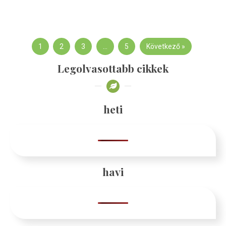
1
2
3
…
5
Következő »
Legolvasottabb cikkek
heti
havi