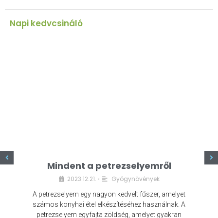
Napi kedvcsináló
z
Mindent a petrezselyemről
2023.12.21.
Gyógynövények
•
A petrezselyem egy nagyon kedvelt fűszer, amelyet
számos konyhai étel elkészítéséhez használnak. A
petrezselyem egyfajta zöldség, amelyet gyakran