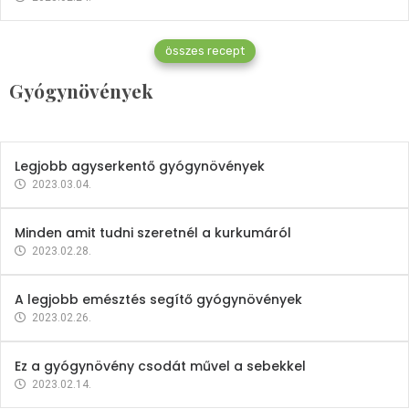
Gyógynövények
összes recept
Mindent a petrezselyemről
Gyógynövények
2023.12.21.
Legjobb agyserkentő gyógynövények
2023.03.04.
Minden amit tudni szeretnél a kurkumáról
2023.02.28.
A legjobb emésztés segítő gyógynövények
2023.02.26.
Ez a gyógynövény csodát művel a sebekkel
2023.02.14.
Vitaminok