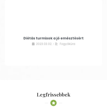
Diétás turmixok a jó emésztésért
2023.03.02.
Fogyókúra
•
Legfrissebbek