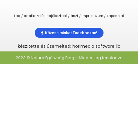
faq / adatkezelési tájékoztató / ászf / impresszum / kapcsolat
Kövess minket Facebookon!
készítette és üzemelteti: horimedia software llc
2023 © Natura Egészség Blog – Minden jog fenntartva