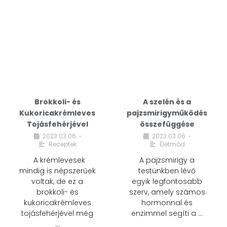
Brokkoli- és
A szelén és a
Kukoricakrémleves
pajzsmirigyműködés
Tojásfehérjével
összefüggése
2023.03.06.
2023.03.06.
•
•
Receptek
Életmód
A krémlevesek
A pajzsmirigy a
mindig is népszerűek
testünkben lévő
voltak, de ez a
egyik legfontosabb
brokkoli- és
szerv, amely számos
kukoricakrémleves
hormonnal és
tojásfehérjével még
enzimmel segíti a …
…