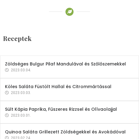
Receptek
Brokkoli- és Kukoricakrémleves
Tojásfehérjével
Receptek
2023.03.06.
Zöldséges Bulgur Pilaf Mandulával és Szőlőszemekkel
2023.03.04.
Köles Saláta Füstölt Hallal és Citrommártással
2023.03.03.
Sült Kápia Paprika, Fűszeres Rizzsel és Olívaolajjal
2023.03.01.
Quinoa Saláta Grillezett Zöldségekkel és Avokádóval
2023.02.24.