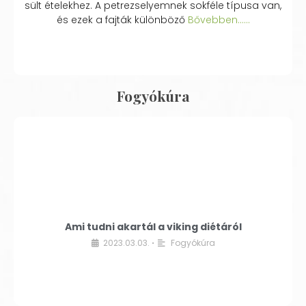
sült ételekhez. A petrezselyemnek sokféle típusa van,
és ezek a fajták különböző
Bővebben...…
Fogyókúra
Ami tudni akartál a viking diétáról
2023.03.03.
Fogyókúra
•