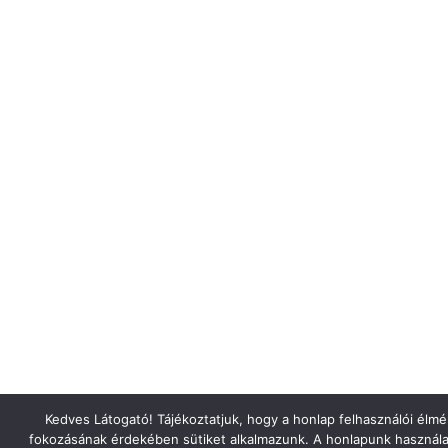
Kedves Látogató! Tájékoztatjuk, hogy a honlap felhasználói élm
fokozásának érdekében sütiket alkalmazunk. A honlapunk használa