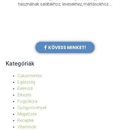
e
használnak salátákhoz, levesekhez, mártásokhoz …
KÖVESS MINKET!
Kategóriák
Cukormentes
Egészség
Életmód
Étkezés
Fogyókúra
Gyógynövények
Megelőzés
Receptek
Vitaminok