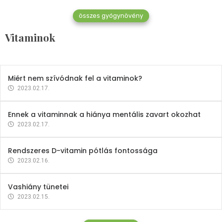
összes gyógynövény
Mindent a B-12 vitaminról
Vitaminok
2023.02.27.
Miért nem szívódnak fel a vitaminok?
2023.02.17.
Ennek a vitaminnak a hiánya mentális zavart okozhat
2023.02.17.
Rendszeres D-vitamin pótlás fontossága
2023.02.16.
Vashiány tünetei
2023.02.15.