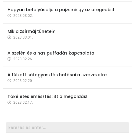
Hogyan befolyásolja a pajzsmirigy az öregedést
2023.03.02.
Mik a zsírmáj tünetei?
2023.03.01.
A szelén és a has puffadás kapcsolata
2023.02.26.
A túlzott sófogyasztás hatásai a szervezetre
2023.02.20.
Tökéletes emésztés: itt a megoldás!
2023.02.17.