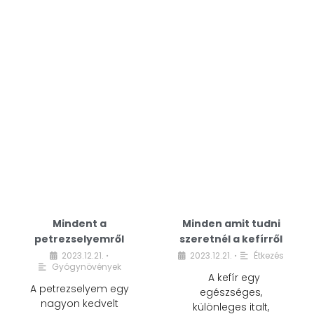
Mindent a
Minden amit tudni
petrezselyemről
szeretnél a kefírről
2023.12.21.
2023.12.21.
Étkezés
•
•
Gyógynövények
A kefír egy
A petrezselyem egy
egészséges,
nagyon kedvelt
különleges italt,