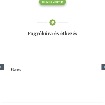
összes vitamin
Fogyókúra és étkezés
Étkezés
Minden amit tudni szeretnél a kefírről
2023.12.21.