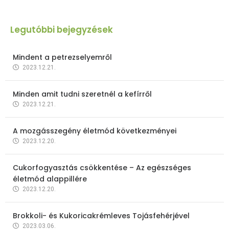
Legutóbbi bejegyzések
Mindent a petrezselyemről
2023.12.21.
Minden amit tudni szeretnél a kefírről
2023.12.21.
A mozgásszegény életmód következményei
2023.12.20.
Cukorfogyasztás csökkentése – Az egészséges
életmód alappillére
2023.12.20.
Brokkoli- és Kukoricakrémleves Tojásfehérjével
2023.03.06.