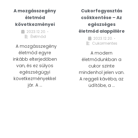
A mozgásszegény
Cukorfogyasztás
életmód
csökkentése – Az
következményei
egészséges
életmód alappillére
2023.12.20.
•
Életmód
2023.12.20.
•
Cukormentes
A mozgásszegény
életmód egyre
A modern
inkább elterjedőben
életmódunkban a
van, és ez súlyos
cukor szinte
egészségügyi
mindenhol jelen van.
következményekkel
A reggeli kávéba, az
jár. A …
üdítőbe, a …