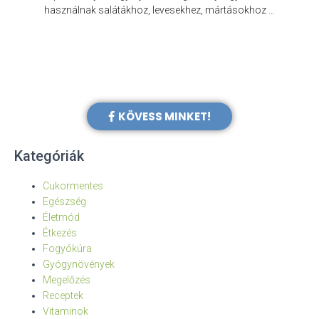
e
használnak salátákhoz, levesekhez, mártásokhoz …
KÖVESS MINKET!
Kategóriák
Cukormentes
Egészség
Életmód
Étkezés
Fogyókúra
Gyógynövények
Megelőzés
Receptek
Vitaminok