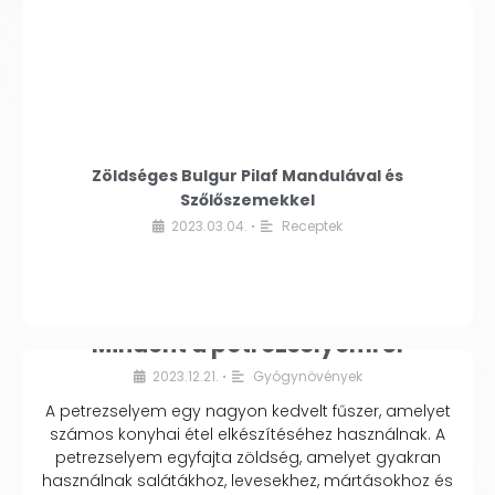
Zöldséges Bulgur Pilaf Mandulával és
Szőlőszemekkel
2023.03.04.
Receptek
•
Mindent a petrezselyemről
2023.12.21.
Gyógynövények
•
A petrezselyem egy nagyon kedvelt fűszer, amelyet
számos konyhai étel elkészítéséhez használnak. A
petrezselyem egyfajta zöldség, amelyet gyakran
használnak salátákhoz, levesekhez, mártásokhoz és