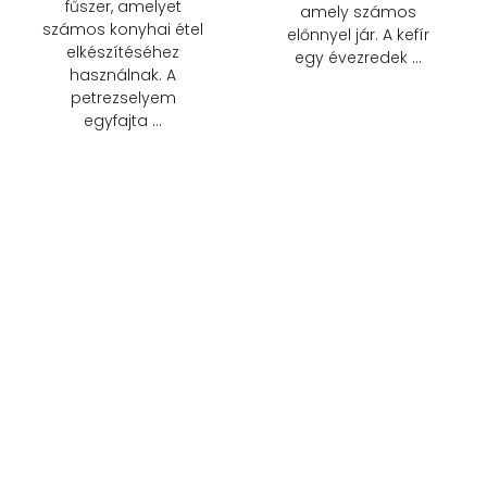
fűszer, amelyet
amely számos
számos konyhai étel
előnnyel jár. A kefír
elkészítéséhez
egy évezredek …
használnak. A
petrezselyem
egyfajta …