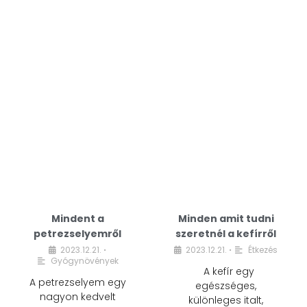
Mindent a
Minden amit tudni
petrezselyemről
szeretnél a kefírről
2023.12.21.
2023.12.21.
Étkezés
•
•
Gyógynövények
A kefír egy
A petrezselyem egy
egészséges,
nagyon kedvelt
különleges italt,