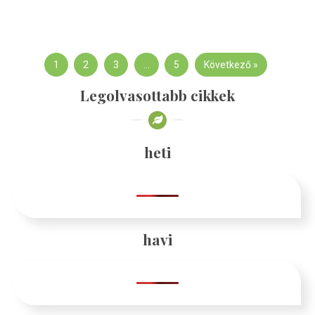
1
2
3
…
5
Következő »
Legolvasottabb cikkek
heti
havi