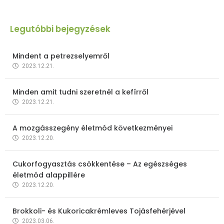
Legutóbbi bejegyzések
Mindent a petrezselyemről
2023.12.21.
Minden amit tudni szeretnél a kefírről
2023.12.21.
A mozgásszegény életmód következményei
2023.12.20.
Cukorfogyasztás csökkentése – Az egészséges
életmód alappillére
2023.12.20.
Brokkoli- és Kukoricakrémleves Tojásfehérjével
2023.03.06.