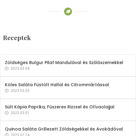
Receptek
Brokkoli- és Kukoricakrémleves
Tojásfehérjével
Receptek
2023.03.06.
Zöldséges Bulgur Pilaf Mandulával és Szőlőszemekkel
2023.03.04.
Köles Saláta Füstölt Hallal és Citrommártással
2023.03.03.
Sült Kápia Paprika, Fűszeres Rizzsel és Olívaolajjal
2023.03.01.
Quinoa Saláta Grillezett Zöldségekkel és Avokádóval
2023.02.24.