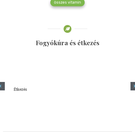
összes vitamin
Fogyókúra és étkezés
Étkezés
Minden amit tudni szeretnél a kefírről
2023.12.21.