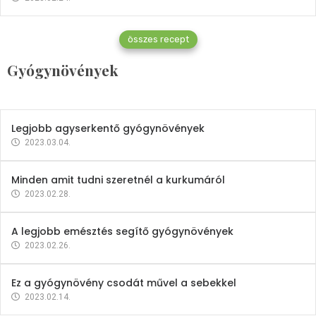
Gyógynövények
összes recept
Mindent a petrezselyemről
Gyógynövények
2023.12.21.
Legjobb agyserkentő gyógynövények
2023.03.04.
Minden amit tudni szeretnél a kurkumáról
2023.02.28.
A legjobb emésztés segítő gyógynövények
2023.02.26.
Ez a gyógynövény csodát művel a sebekkel
2023.02.14.
Vitaminok