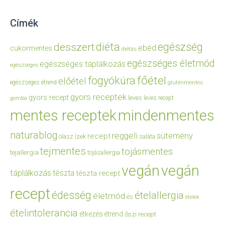
Címék
diéta
egészség
desszert
ebéd
cukormentes
diétás
egészséges életmód
egészséges táplálkozás
egészséges
főétel
fogyókúra
előétel
egészséges étrend
gluténmentes
gyors receptek
gyors recept
leves
leves recept
gomba
mentes receptek
mindenmentes
naturablog
reggeli
sütemény
recept
olasz ízek
saláta
tejmentes
tojásmentes
tejallergia
tojásallergia
vegán
vegán
táplálkozás
tészta
tészta recept
recept
édesség
ételallergia
életmód
és
ételek
ételintolerancia
étkezés
étrend
őszi recept