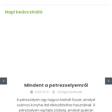
Napi kedvcsináló
z
Mindent a petrezselyemről
2023.12.21.
Gyógynövények
•
A petrezselyem egy nagyon kedvelt fűszer, amelyet
számos konyhai étel elkészítéséhez használnak. A
petrezselyem egyfajta zöldség, amelyet gyakran