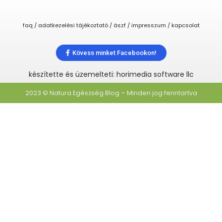
faq / adatkezelési tájékoztató / ászf / impresszum / kapcsolat
Kövess minket Facebookon!
készítette és üzemelteti: horimedia software llc
2023 © Natura Egészség Blog – Minden jog fenntartva