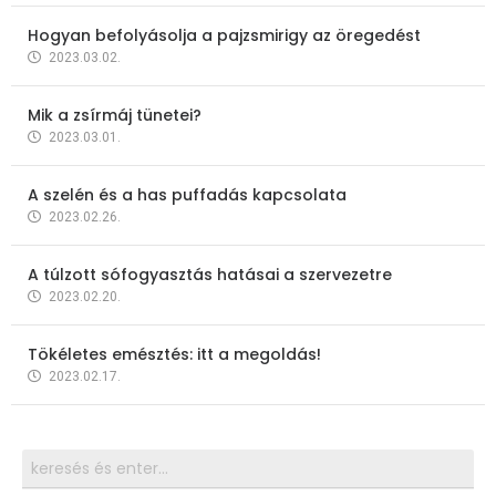
Hogyan befolyásolja a pajzsmirigy az öregedést
2023.03.02.
Mik a zsírmáj tünetei?
2023.03.01.
A szelén és a has puffadás kapcsolata
2023.02.26.
A túlzott sófogyasztás hatásai a szervezetre
2023.02.20.
Tökéletes emésztés: itt a megoldás!
2023.02.17.