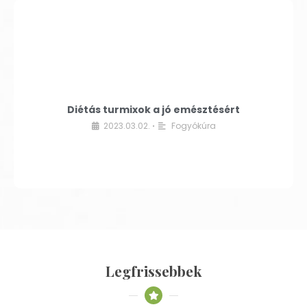
Diétás turmixok a jó emésztésért
2023.03.02.
Fogyókúra
•
Legfrissebbek