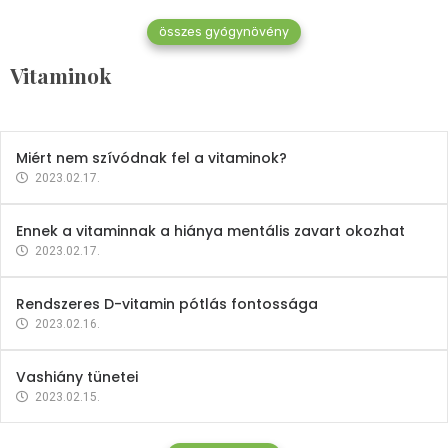
összes gyógynövény
Mindent a B-12 vitaminról
Vitaminok
2023.02.27.
Miért nem szívódnak fel a vitaminok?
2023.02.17.
Ennek a vitaminnak a hiánya mentális zavart okozhat
2023.02.17.
Rendszeres D-vitamin pótlás fontossága
2023.02.16.
Vashiány tünetei
2023.02.15.