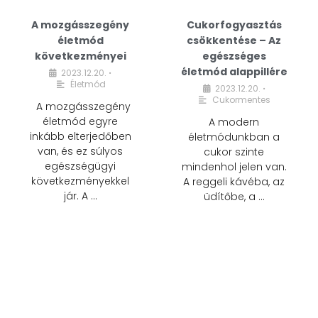
A mozgásszegény
Cukorfogyasztás
életmód
csökkentése – Az
következményei
egészséges
életmód alappillére
2023.12.20.
•
Életmód
2023.12.20.
•
Cukormentes
A mozgásszegény
életmód egyre
A modern
inkább elterjedőben
életmódunkban a
van, és ez súlyos
cukor szinte
egészségügyi
mindenhol jelen van.
következményekkel
A reggeli kávéba, az
jár. A …
üdítőbe, a …