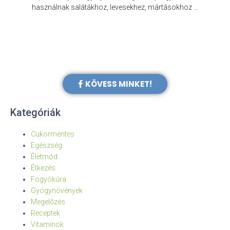
e
használnak salátákhoz, levesekhez, mártásokhoz …
KÖVESS MINKET!
Kategóriák
Cukormentes
Egészség
Életmód
Étkezés
Fogyókúra
Gyógynövények
Megelőzés
Receptek
Vitaminok