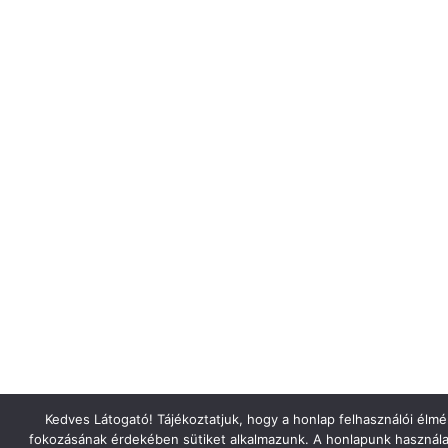
Kedves Látogató! Tájékoztatjuk, hogy a honlap felhasználói élm
fokozásának érdekében sütiket alkalmazunk. A honlapunk használa