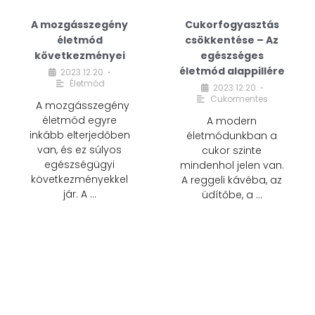
A mozgásszegény
Cukorfogyasztás
életmód
csökkentése – Az
következményei
egészséges
életmód alappillére
2023.12.20.
•
Életmód
2023.12.20.
•
Cukormentes
A mozgásszegény
életmód egyre
A modern
inkább elterjedőben
életmódunkban a
van, és ez súlyos
cukor szinte
egészségügyi
mindenhol jelen van.
következményekkel
A reggeli kávéba, az
jár. A …
üdítőbe, a …