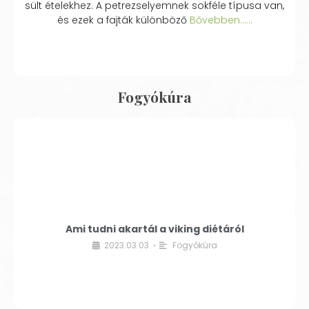
sült ételekhez. A petrezselyemnek sokféle típusa van,
és ezek a fajták különböző
Bővebben...…
Fogyókúra
Ami tudni akartál a viking diétáról
2023.03.03.
Fogyókúra
•