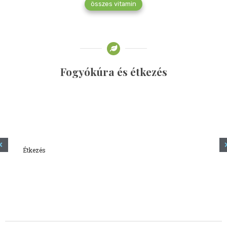
összes vitamin
Fogyókúra és étkezés
Étkezés
Minden amit tudni szeretnél a kefírről
2023.12.21.