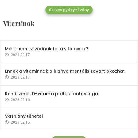
összes gyógynövény
Mindent a B-12 vitaminról
Vitaminok
2023.02.27.
Miért nem szívódnak fel a vitaminok?
2023.02.17.
Ennek a vitaminnak a hiánya mentális zavart okozhat
2023.02.17.
Rendszeres D-vitamin pótlás fontossága
2023.02.16.
Vashiány tünetei
2023.02.15.