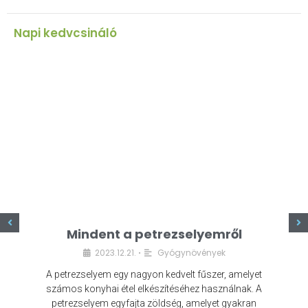
Napi kedvcsináló
z
Mindent a petrezselyemről
2023.12.21.
Gyógynövények
•
A petrezselyem egy nagyon kedvelt fűszer, amelyet
számos konyhai étel elkészítéséhez használnak. A
petrezselyem egyfajta zöldség, amelyet gyakran