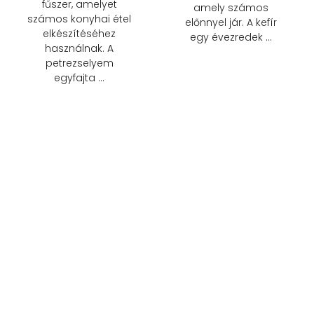
fűszer, amelyet
amely számos
számos konyhai étel
előnnyel jár. A kefír
elkészítéséhez
egy évezredek …
használnak. A
petrezselyem
egyfajta …