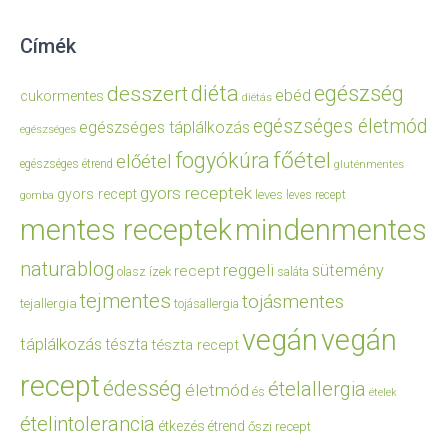
Címék
diéta
egészség
desszert
ebéd
cukormentes
diétás
egészséges életmód
egészséges táplálkozás
egészséges
főétel
fogyókúra
előétel
egészséges étrend
gluténmentes
gyors receptek
gyors recept
leves
leves recept
gomba
mentes receptek
mindenmentes
naturablog
reggeli
sütemény
recept
olasz ízek
saláta
tejmentes
tojásmentes
tejallergia
tojásallergia
vegán
vegán
táplálkozás
tészta
tészta recept
recept
édesség
ételallergia
életmód
és
ételek
ételintolerancia
étkezés
étrend
őszi recept