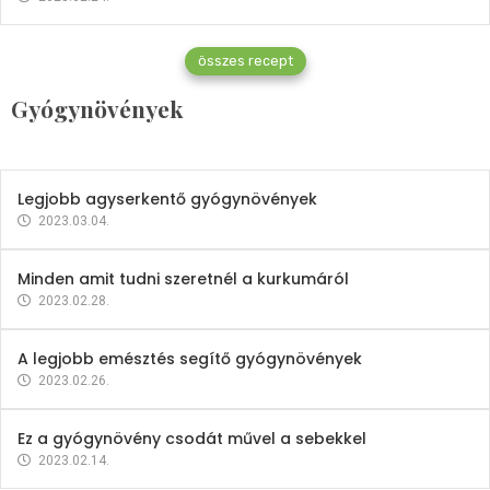
Gyógynövények
összes recept
Mindent a petrezselyemről
Gyógynövények
2023.12.21.
Legjobb agyserkentő gyógynövények
2023.03.04.
Minden amit tudni szeretnél a kurkumáról
2023.02.28.
A legjobb emésztés segítő gyógynövények
2023.02.26.
Ez a gyógynövény csodát művel a sebekkel
2023.02.14.
Vitaminok