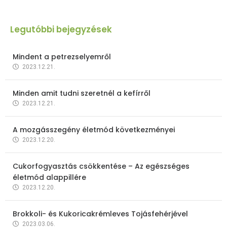
Legutóbbi bejegyzések
Mindent a petrezselyemről
2023.12.21.
Minden amit tudni szeretnél a kefírről
2023.12.21.
A mozgásszegény életmód következményei
2023.12.20.
Cukorfogyasztás csökkentése – Az egészséges
életmód alappillére
2023.12.20.
Brokkoli- és Kukoricakrémleves Tojásfehérjével
2023.03.06.