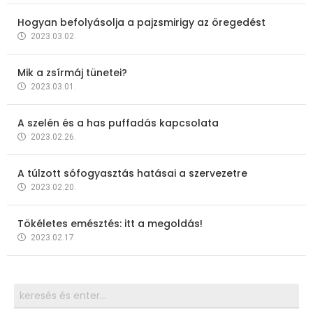
Hogyan befolyásolja a pajzsmirigy az öregedést
2023.03.02.
Mik a zsírmáj tünetei?
2023.03.01.
A szelén és a has puffadás kapcsolata
2023.02.26.
A túlzott sófogyasztás hatásai a szervezetre
2023.02.20.
Tökéletes emésztés: itt a megoldás!
2023.02.17.