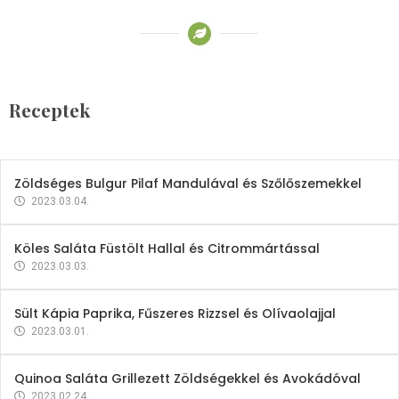
Receptek
Brokkoli- és Kukoricakrémleves
Tojásfehérjével
Receptek
2023.03.06.
Zöldséges Bulgur Pilaf Mandulával és Szőlőszemekkel
2023.03.04.
Köles Saláta Füstölt Hallal és Citrommártással
2023.03.03.
Sült Kápia Paprika, Fűszeres Rizzsel és Olívaolajjal
2023.03.01.
Quinoa Saláta Grillezett Zöldségekkel és Avokádóval
2023.02.24.