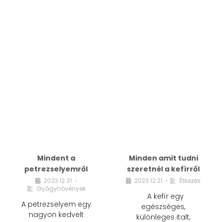
Mindent a
Minden amit tudni
petrezselyemről
szeretnél a kefírről
2023.12.21.
2023.12.21.
Étkezés
•
•
Gyógynövények
A kefír egy
A petrezselyem egy
egészséges,
nagyon kedvelt
különleges italt,