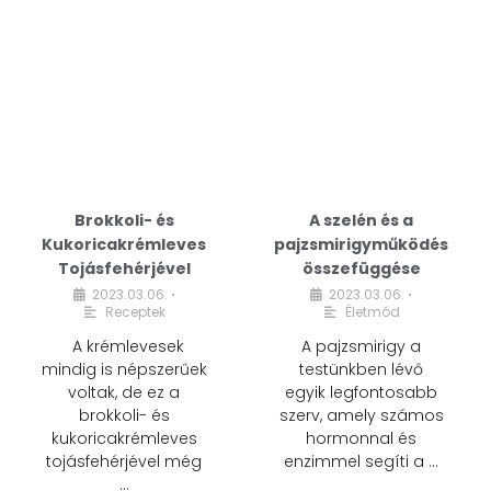
Brokkoli- és
A szelén és a
Kukoricakrémleves
pajzsmirigyműködés
Tojásfehérjével
összefüggése
2023.03.06.
2023.03.06.
•
•
Receptek
Életmód
A krémlevesek
A pajzsmirigy a
mindig is népszerűek
testünkben lévő
voltak, de ez a
egyik legfontosabb
brokkoli- és
szerv, amely számos
kukoricakrémleves
hormonnal és
tojásfehérjével még
enzimmel segíti a …
…