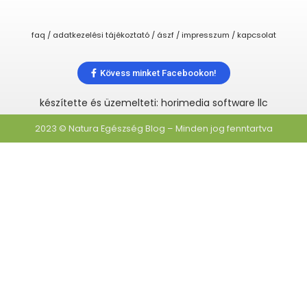
faq / adatkezelési tájékoztató / ászf / impresszum / kapcsolat
Kövess minket Facebookon!
készítette és üzemelteti: horimedia software llc
2023 © Natura Egészség Blog – Minden jog fenntartva