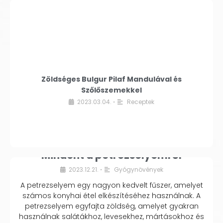
Zöldséges Bulgur Pilaf Mandulával és
Szőlőszemekkel
2023.03.04.
Receptek
•
Mindent a petrezselyemről
2023.12.21.
Gyógynövények
•
A petrezselyem egy nagyon kedvelt fűszer, amelyet
számos konyhai étel elkészítéséhez használnak. A
petrezselyem egyfajta zöldség, amelyet gyakran
használnak salátákhoz, levesekhez, mártásokhoz és