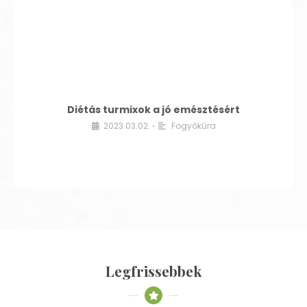
Diétás turmixok a jó emésztésért
2023.03.02.
Fogyókúra
•
Legfrissebbek