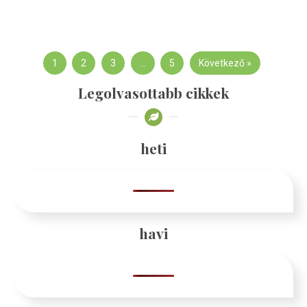
1
2
3
…
5
Következő »
Legolvasottabb cikkek
heti
havi