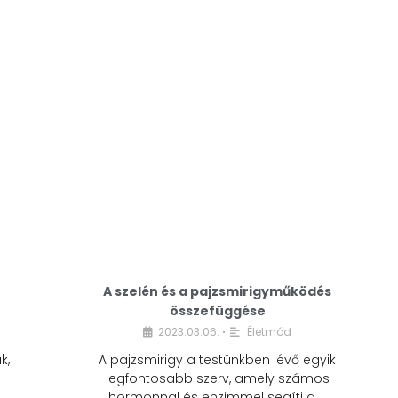
A modern életmódunkban a cukor szinte
mindenhol jelen van. A reggeli kávéba, az
üdítőbe, a desszertekbe és még sok más
élelmiszerbe is …
A szelén és a pajzsmirigyműködés
összefüggése
2023.03.06.
Életmód
•
k,
A pajzsmirigy a testünkben lévő egyik
legfontosabb szerv, amely számos
hormonnal és enzimmel segíti a …