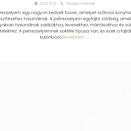
2023.12.21.
Gyógynövények
•
rezselyem egy nagyon kedvelt fűszer, amelyet számos konyhai
észítéséhez használnak. A petrezselyem egyfajta zöldség, amel
yakran használnak salátákhoz, levesekhez, mártásokhoz és sül
telekhez. A petrezselyemnek sokféle típusa van, és ezek a fajtá
különböző
Bővebben...…