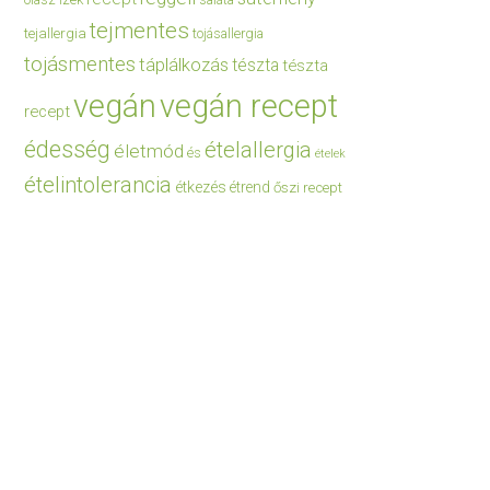
saláta
tejmentes
tejallergia
tojásallergia
tojásmentes
táplálkozás
tészta
tészta
vegán
vegán recept
recept
édesség
ételallergia
életmód
és
ételek
ételintolerancia
étkezés
étrend
őszi recept