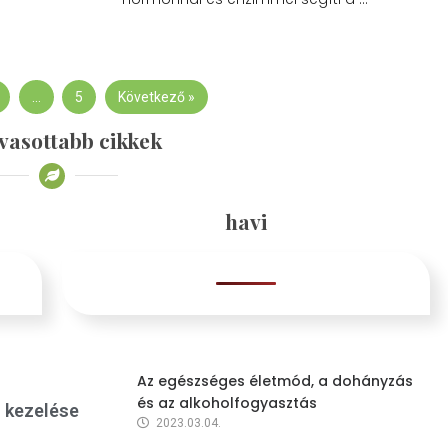
…
5
Következő »
vasottabb cikkek
havi
Az egészséges életmód, a dohányzás
és az alkoholfogyasztás
s kezelése
2023.03.04.