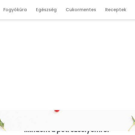
Fogyókúra
Egészség
Cukormentes
Receptek
Mindent a petrezselyemről