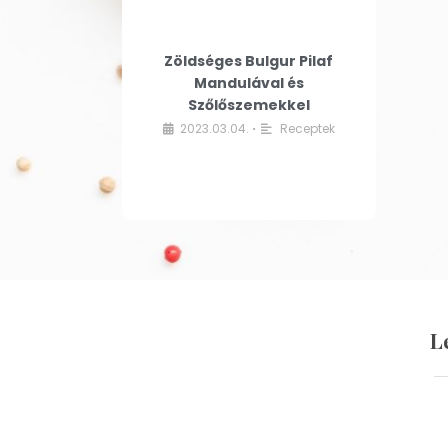
Zöldséges Bulgur Pilaf
Mandulával és
Szőlőszemekkel
2023.03.04.
Receptek
•
L