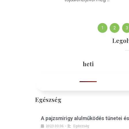
1
2
3
Legol
heti
Egészség
A pajzsmirigy alulműködés tünetei é
2023.03.06.
Egészség
•