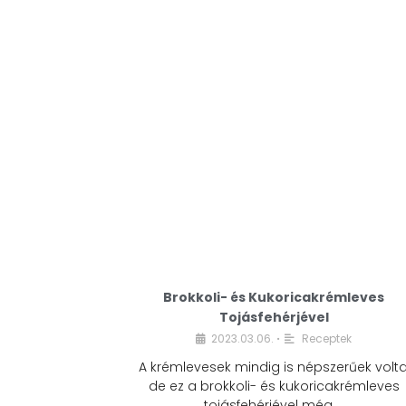
Brokkoli- és Kukoricakrémleves
Tojásfehérjével
2023.03.06.
Receptek
•
A krémlevesek mindig is népszerűek volta
de ez a brokkoli- és kukoricakrémleves
tojásfehérjével még …