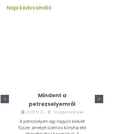
Napi kedvcsináló
Mindent a
Minde
petrezselyemről
szeret
2023.12.21.
Gyógynövények
2023.
•
A petrezselyem egy nagyon kedvelt
A kefír egy egé
fűszer, amelyet számos konyhai étel
amely számos e