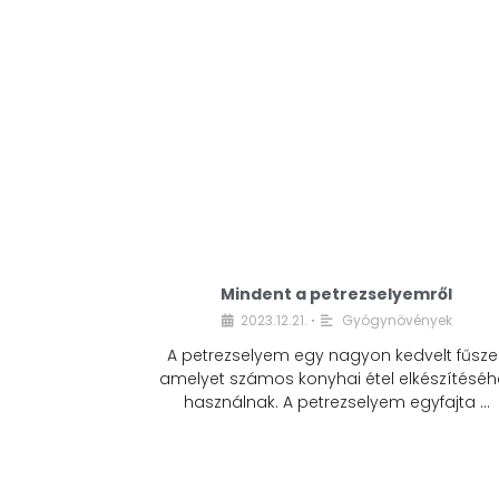
Mindent a petrezselyemről
2023.12.21.
Gyógynövények
•
A petrezselyem egy nagyon kedvelt fűszer
amelyet számos konyhai étel elkészítéséh
használnak. A petrezselyem egyfajta …