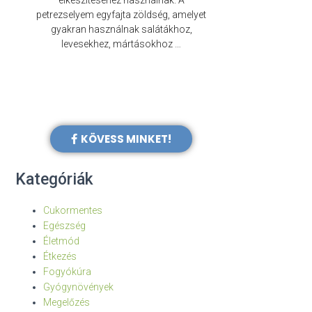
elkészítéséhez használnak. A
évezredek óta f
petrezselyem egyfajta zöldség, amelyet
legkülönb
gyakran használnak salátákhoz,
levesekhez, mártásokhoz …
KÖVESS MINKET!
Kategóriák
Cukormentes
Egészség
Életmód
Étkezés
Fogyókúra
Gyógynövények
Megelőzés