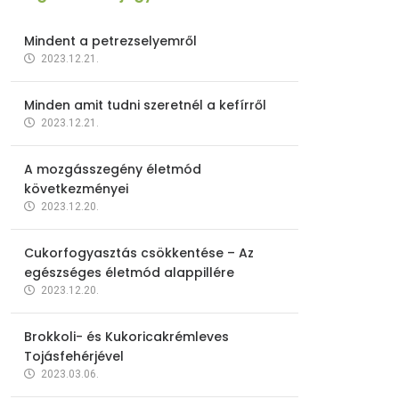
Mindent a petrezselyemről
2023.12.21.
Minden amit tudni szeretnél a kefírről
2023.12.21.
A mozgásszegény életmód
következményei
2023.12.20.
Cukorfogyasztás csökkentése – Az
egészséges életmód alappillére
2023.12.20.
Brokkoli- és Kukoricakrémleves
Tojásfehérjével
2023.03.06.