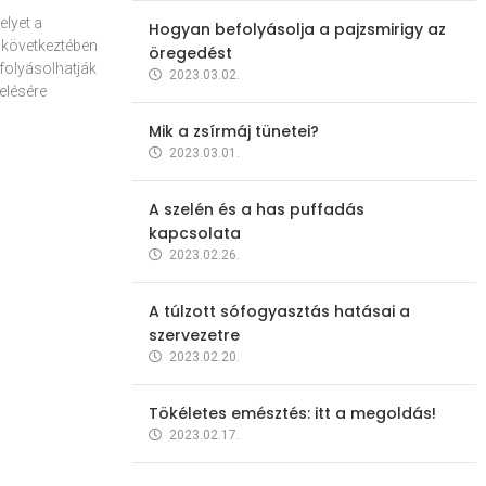
elyet a
Hogyan befolyásolja a pajzsmirigy az
 következtében
öregedést
folyásolhatják
2023.03.02.
elésére
Mik a zsírmáj tünetei?
2023.03.01.
A szelén és a has puffadás
kapcsolata
2023.02.26.
A túlzott sófogyasztás hatásai a
szervezetre
2023.02.20.
Tökéletes emésztés: itt a megoldás!
2023.02.17.