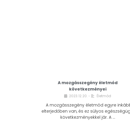
A mozgásszegény életmód
következményei
2023.12.20.
Életmód
•
A mozgásszegény életmód egyre inkáb
elterjedőben van, és ez súlyos egészségüg
következményekkel jár. A …