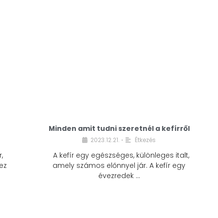
Minden amit tudni szeretnél a kefírről
2023.12.21.
Étkezés
•
,
A kefír egy egészséges, különleges italt,
ez
amely számos előnnyel jár. A kefír egy
évezredek …