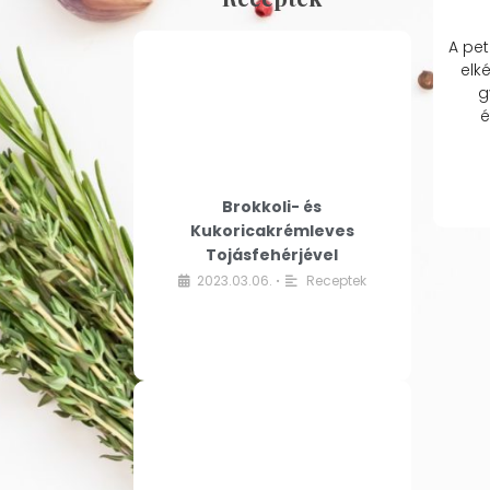
A pet
elk
g
é
Brokkoli- és
Kukoricakrémleves
Tojásfehérjével
2023.03.06.
Receptek
•