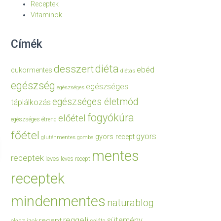
Receptek
Vitaminok
Címék
diéta
desszert
ebéd
cukormentes
diétás
egészség
egészséges
egészséges
egészséges életmód
táplálkozás
fogyókúra
előétel
egészséges étrend
főétel
gyors
gyors recept
gluténmentes
gomba
mentes
receptek
leves
leves recept
receptek
mindenmentes
naturablog
reggeli
sütemény
recept
olasz ízek