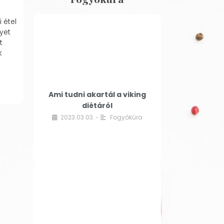
 étel
yet
t
k
Ami tudni akartál a viking
diétáról
2023.03.03.
Fogyókúra
•