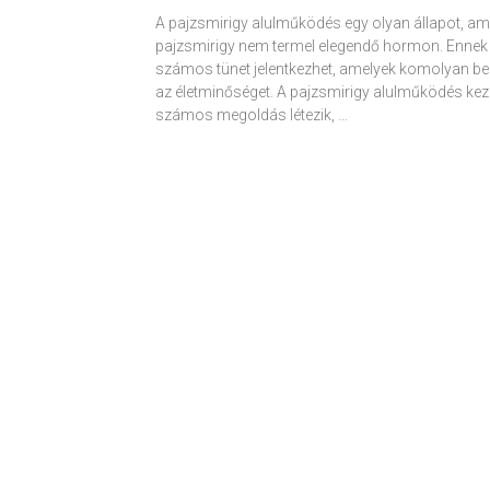
A pajzsmirigy alulműködés egy olyan állapot, am
pajzsmirigy nem termel elegendő hormon. Ennek
számos tünet jelentkezhet, amelyek komolyan be
az életminőséget. A pajzsmirigy alulműködés kez
számos megoldás létezik, …
Receptek