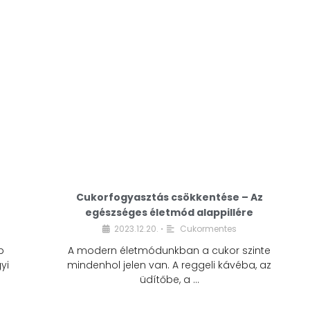
Cukorfogyasztás csökkentése – Az
egészséges életmód alappillére
Cukorfogyasztás
2023.12.20.
Cukormentes
•
csökkentése – Az
b
A modern életmódunkban a cukor szinte
egészséges életmód
yi
mindenhol jelen van. A reggeli kávéba, az
alappillére
üdítőbe, a …
2023.12.20.
Cukormentes
•