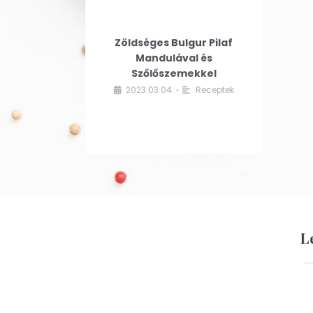
Zöldséges Bulgur Pilaf
Mandulával és
Szőlőszemekkel
2023.03.04.
Receptek
•
L