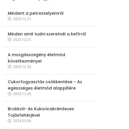
Mindent a petrezselyemről
2023.12.21.
Minden amit tudni szeretnél a kefírről
2023.12.21.
A mozgásszegény életmód
következményei
2023.12.20.
Cukorfogyasztás csökkentése – Az
egészséges életmód alappillére
2023.12.20.
Brokkoli- és Kukoricakrémleves
Tojásfehérjével
2023.03.06.