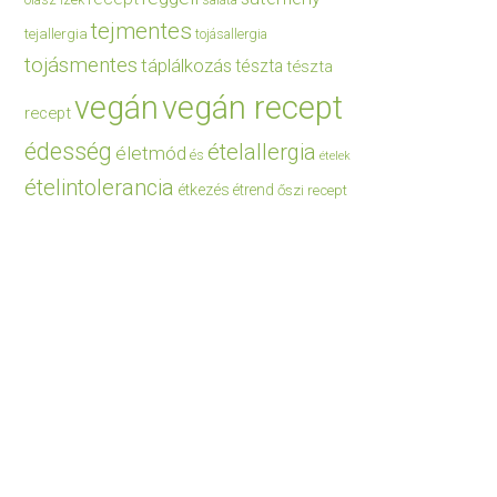
saláta
tejmentes
tejallergia
tojásallergia
tojásmentes
táplálkozás
tészta
tészta
vegán
vegán recept
recept
édesség
ételallergia
életmód
és
ételek
ételintolerancia
étkezés
étrend
őszi recept