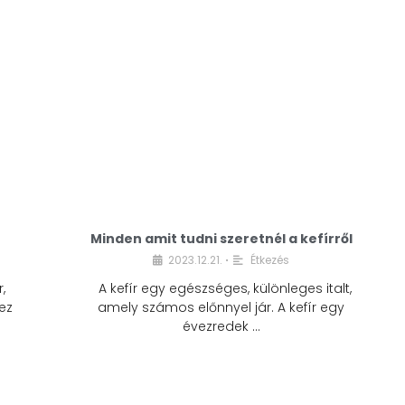
Minden amit tudni szeretnél a kefírről
2023.12.21.
Étkezés
•
,
A kefír egy egészséges, különleges italt,
ez
amely számos előnnyel jár. A kefír egy
évezredek …