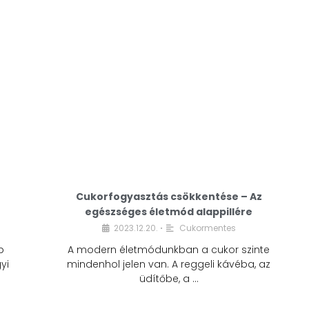
Cukorfogyasztás csökkentése – Az
egészséges életmód alappillére
Cukorfogyasztás
2023.12.20.
Cukormentes
•
csökkentése – Az
b
A modern életmódunkban a cukor szinte
egészséges életmód
yi
mindenhol jelen van. A reggeli kávéba, az
alappillére
üdítőbe, a …
2023.12.20.
Cukormentes
•