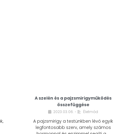
A modern életmódunkban a cukor szinte
mindenhol jelen van. A reggeli kávéba, az
üdítőbe, a desszertekbe és még sok más
élelmiszerbe is …
A szelén és a pajzsmirigyműködés
összefüggése
2023.03.06.
Életmód
•
k,
A pajzsmirigy a testünkben lévő egyik
legfontosabb szerv, amely számos
hormonnal és enzimmel segíti a …