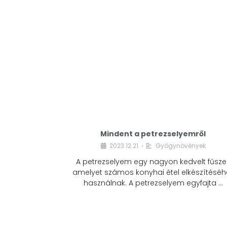
Mindent a petrezselyemről
2023.12.21.
Gyógynövények
•
A petrezselyem egy nagyon kedvelt fűszer
amelyet számos konyhai étel elkészítéséh
használnak. A petrezselyem egyfajta …