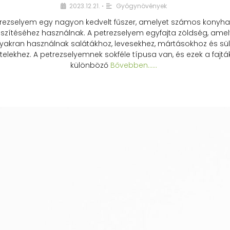
2023.12.21.
Gyógynövények
•
rezselyem egy nagyon kedvelt fűszer, amelyet számos konyhai
észítéséhez használnak. A petrezselyem egyfajta zöldség, amel
yakran használnak salátákhoz, levesekhez, mártásokhoz és sül
telekhez. A petrezselyemnek sokféle típusa van, és ezek a fajtá
különböző
Bővebben...…