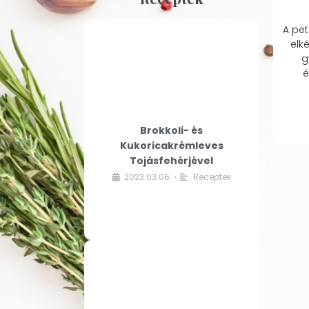
A pet
elk
g
é
Brokkoli- és
Kukoricakrémleves
Tojásfehérjével
2023.03.06.
Receptek
•