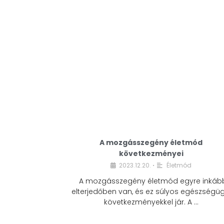
A mozgásszegény életmód
következményei
2023.12.20.
Életmód
•
A mozgásszegény életmód egyre inkáb
elterjedőben van, és ez súlyos egészségüg
következményekkel jár. A …