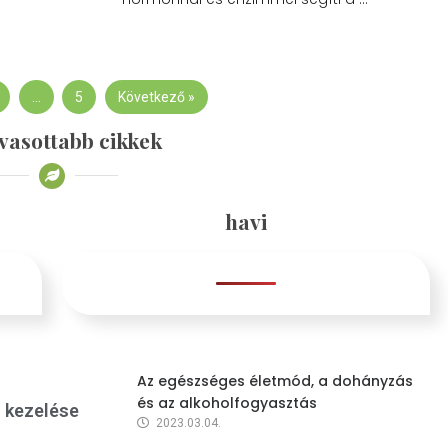
…
5
Következő »
vasottabb cikkek
havi
Az egészséges életmód, a dohányzás
és az alkoholfogyasztás
s kezelése
2023.03.04.