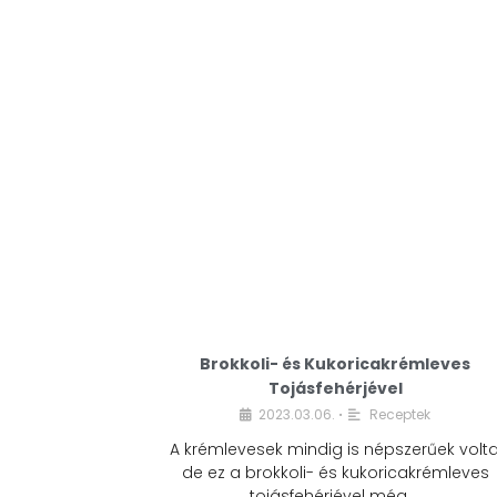
Brokkoli- és Kukoricakrémleves
Tojásfehérjével
2023.03.06.
Receptek
•
A krémlevesek mindig is népszerűek volta
de ez a brokkoli- és kukoricakrémleves
tojásfehérjével még …