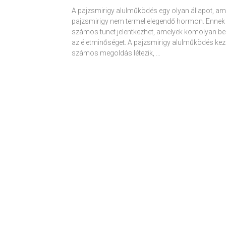
A pajzsmirigy alulműködés egy olyan állapot, am
pajzsmirigy nem termel elegendő hormon. Ennek
számos tünet jelentkezhet, amelyek komolyan be
az életminőséget. A pajzsmirigy alulműködés kez
számos megoldás létezik, …
Receptek