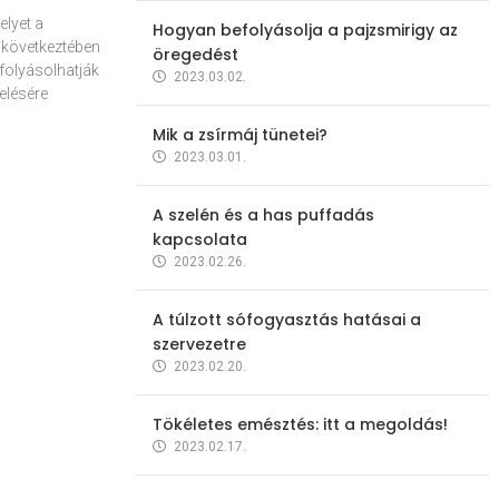
elyet a
Hogyan befolyásolja a pajzsmirigy az
 következtében
öregedést
folyásolhatják
2023.03.02.
elésére
Mik a zsírmáj tünetei?
2023.03.01.
A szelén és a has puffadás
kapcsolata
2023.02.26.
A túlzott sófogyasztás hatásai a
szervezetre
2023.02.20.
Tökéletes emésztés: itt a megoldás!
2023.02.17.