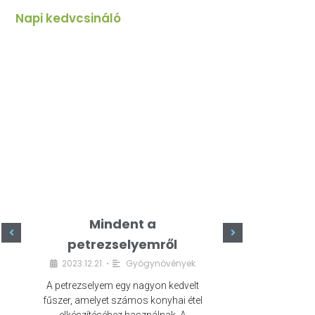
Napi kedvcsináló
Mindent a
Minde
petrezselyemről
szeret
2023.12.21.
Gyógynövények
2023.
•
A petrezselyem egy nagyon kedvelt
A kefír egy egé
fűszer, amelyet számos konyhai étel
amely számos e