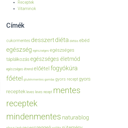
Receptek
Vitaminok
Címék
diéta
desszert
ebéd
cukormentes
diétás
egészség
egészséges
egészséges
egészséges életmód
táplálkozás
fogyókúra
előétel
egészséges étrend
főétel
gyors
gyors recept
gluténmentes
gomba
mentes
receptek
leves
leves recept
receptek
mindenmentes
naturablog
reggeli
sütemény
recept
olasz ízek