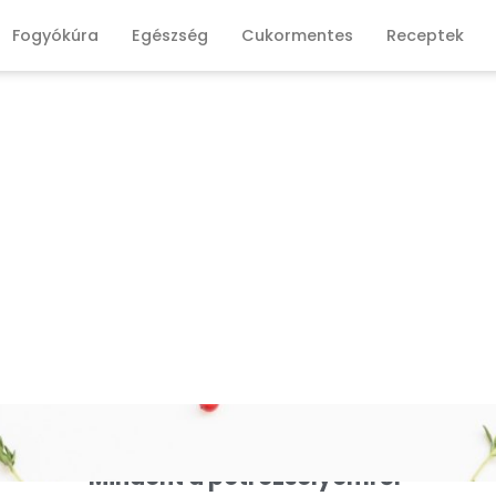
Fogyókúra
Egészség
Cukormentes
Receptek
Mindent a petrezselyemről