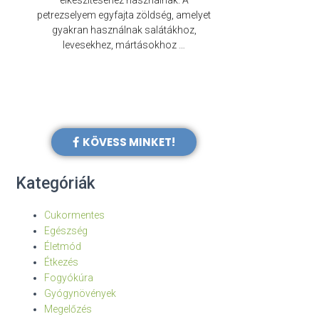
elkészítéséhez használnak. A
évezredek óta f
petrezselyem egyfajta zöldség, amelyet
legkülönb
gyakran használnak salátákhoz,
levesekhez, mártásokhoz …
KÖVESS MINKET!
Kategóriák
Cukormentes
Egészség
Életmód
Étkezés
Fogyókúra
Gyógynövények
Megelőzés