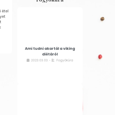
 étel
yet
t
k
Ami tudni akartál a viking
diétáról
2023.03.03.
Fogyókúra
•