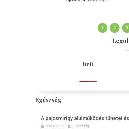
1
2
3
Legol
heti
Egészség
A pajzsmirigy alulműködés tünetei é
2023.03.06.
Egészség
•