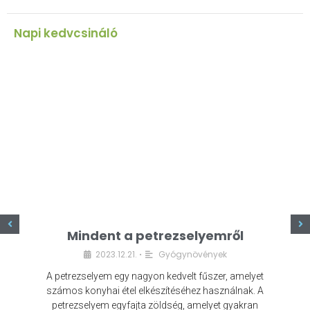
Napi kedvcsináló
z
Mindent a petrezselyemről
2023.12.21.
Gyógynövények
•
A petrezselyem egy nagyon kedvelt fűszer, amelyet
számos konyhai étel elkészítéséhez használnak. A
petrezselyem egyfajta zöldség, amelyet gyakran