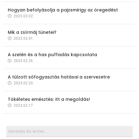
Hogyan befolyásolja a pajzsmirigy az öregedést
2023.03.02.
Mik a zsírmáj tünetei?
2023.03.01.
A szelén és a has puffadás kapcsolata
2023.02.26.
A túlzott sófogyasztás hatásai a szervezetre
2023.02.20.
Tökéletes emésztés: itt a megoldás!
2023.02.17.