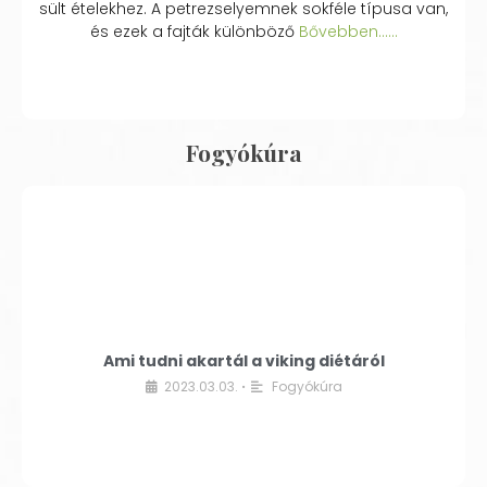
sült ételekhez. A petrezselyemnek sokféle típusa van,
és ezek a fajták különböző
Bővebben...…
Fogyókúra
Ami tudni akartál a viking diétáról
2023.03.03.
Fogyókúra
•