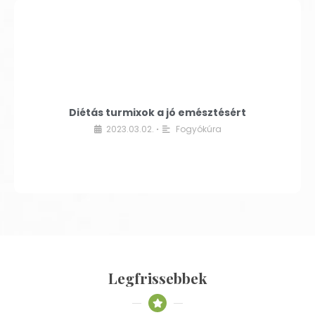
Diétás turmixok a jó emésztésért
2023.03.02.
Fogyókúra
•
Legfrissebbek