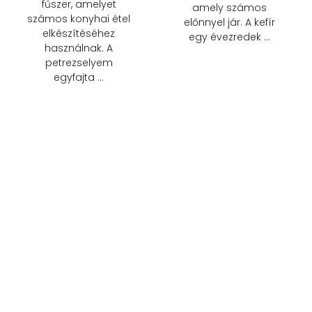
fűszer, amelyet
amely számos
számos konyhai étel
előnnyel jár. A kefír
elkészítéséhez
egy évezredek …
használnak. A
petrezselyem
egyfajta …