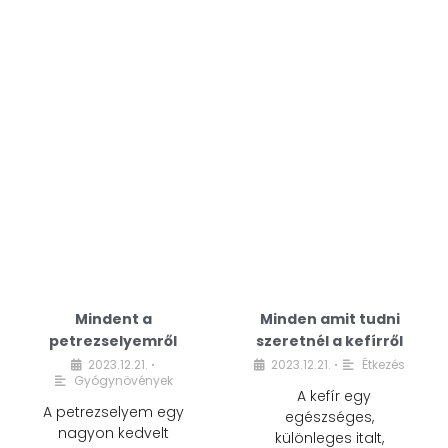
Mindent a
Minden amit tudni
petrezselyemről
szeretnél a kefírről
2023.12.21.
2023.12.21.
Étkezés
•
•
Gyógynövények
A kefír egy
A petrezselyem egy
egészséges,
nagyon kedvelt
különleges italt,