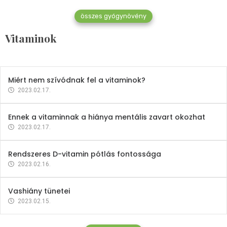
összes gyógynövény
Mindent a B-12 vitaminról
Vitaminok
2023.02.27.
Miért nem szívódnak fel a vitaminok?
2023.02.17.
Ennek a vitaminnak a hiánya mentális zavart okozhat
2023.02.17.
Rendszeres D-vitamin pótlás fontossága
2023.02.16.
Vashiány tünetei
2023.02.15.