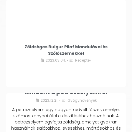
Zöldséges Bulgur Pilaf Mandulával és
Szőlőszemekkel
2023.03.04.
Receptek
•
Mindent a petrezselyemről
2023.12.21.
Gyógynövények
•
A petrezselyem egy nagyon kedvelt fűszer, amelyet
számos konyhai étel elkészítéséhez használnak. A
petrezselyem egyfajta zöldség, amelyet gyakran
használnak salátákhoz, levesekhez, mártásokhoz és