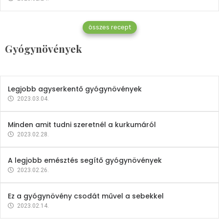
Gyógynövények
összes recept
Mindent a petrezselyemről
Gyógynövények
2023.12.21.
Legjobb agyserkentő gyógynövények
2023.03.04.
Minden amit tudni szeretnél a kurkumáról
2023.02.28.
A legjobb emésztés segítő gyógynövények
2023.02.26.
Ez a gyógynövény csodát művel a sebekkel
2023.02.14.
Vitaminok