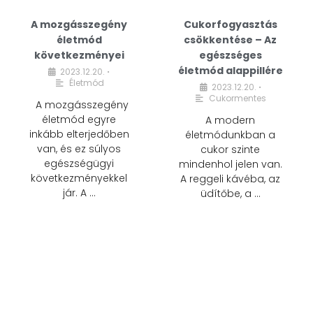
A mozgásszegény
Cukorfogyasztás
életmód
csökkentése – Az
következményei
egészséges
életmód alappillére
2023.12.20.
•
Életmód
2023.12.20.
•
Cukormentes
A mozgásszegény
életmód egyre
A modern
inkább elterjedőben
életmódunkban a
van, és ez súlyos
cukor szinte
egészségügyi
mindenhol jelen van.
következményekkel
A reggeli kávéba, az
jár. A …
üdítőbe, a …