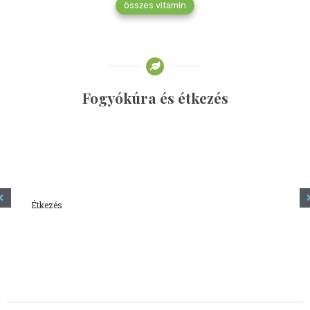
összes vitamin
Fogyókúra és étkezés
Étkezés
Minden amit tudni szeretnél a kefírről
2023.12.21.