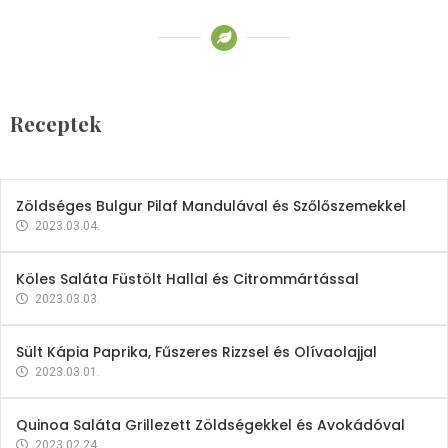
Receptek
Brokkoli- és Kukoricakrémleves
Tojásfehérjével
Receptek
2023.03.06.
Zöldséges Bulgur Pilaf Mandulával és Szőlőszemekkel
2023.03.04.
Köles Saláta Füstölt Hallal és Citrommártással
2023.03.03.
Sült Kápia Paprika, Fűszeres Rizzsel és Olívaolajjal
2023.03.01.
Quinoa Saláta Grillezett Zöldségekkel és Avokádóval
2023.02.24.