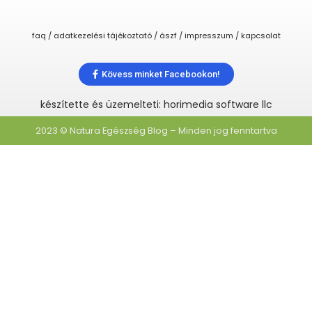
faq / adatkezelési tájékoztató / ászf / impresszum / kapcsolat
Kövess minket Facebookon!
készítette és üzemelteti: horimedia software llc
2023 © Natura Egészség Blog – Minden jog fenntartva