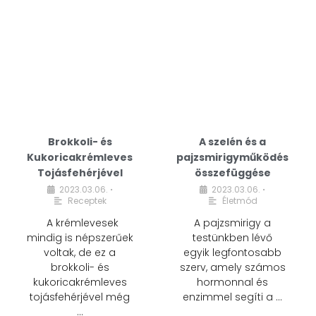
Brokkoli- és
A szelén és a
Kukoricakrémleves
pajzsmirigyműködés
Tojásfehérjével
összefüggése
2023.03.06.
2023.03.06.
•
•
Receptek
Életmód
A krémlevesek
A pajzsmirigy a
mindig is népszerűek
testünkben lévő
voltak, de ez a
egyik legfontosabb
brokkoli- és
szerv, amely számos
kukoricakrémleves
hormonnal és
tojásfehérjével még
enzimmel segíti a …
…