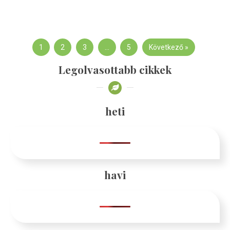
1
2
3
…
5
Következő »
Legolvasottabb cikkek
heti
havi