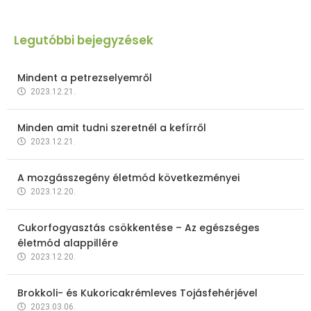
Legutóbbi bejegyzések
Mindent a petrezselyemről
2023.12.21.
Minden amit tudni szeretnél a kefírről
2023.12.21.
A mozgásszegény életmód következményei
2023.12.20.
Cukorfogyasztás csökkentése – Az egészséges
életmód alappillére
2023.12.20.
Brokkoli- és Kukoricakrémleves Tojásfehérjével
2023.03.06.