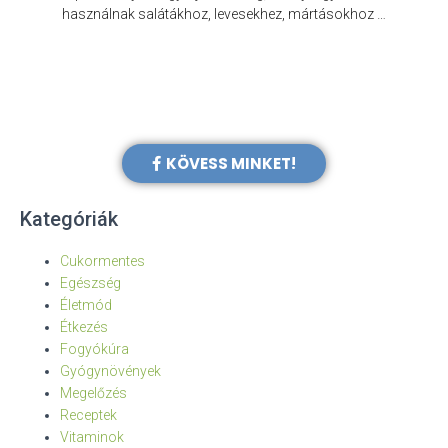
e
használnak salátákhoz, levesekhez, mártásokhoz …
KÖVESS MINKET!
Kategóriák
Cukormentes
Egészség
Életmód
Étkezés
Fogyókúra
Gyógynövények
Megelőzés
Receptek
Vitaminok