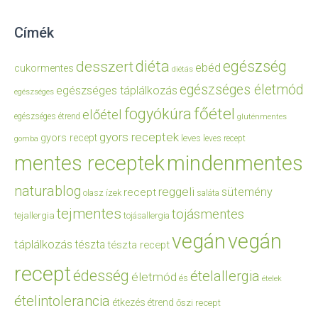
Címék
diéta
egészség
desszert
ebéd
cukormentes
diétás
egészséges életmód
egészséges táplálkozás
egészséges
főétel
fogyókúra
előétel
egészséges étrend
gluténmentes
gyors receptek
gyors recept
leves
leves recept
gomba
mentes receptek
mindenmentes
naturablog
reggeli
sütemény
recept
olasz ízek
saláta
tejmentes
tojásmentes
tejallergia
tojásallergia
vegán
vegán
táplálkozás
tészta
tészta recept
recept
édesség
ételallergia
életmód
és
ételek
ételintolerancia
étkezés
étrend
őszi recept