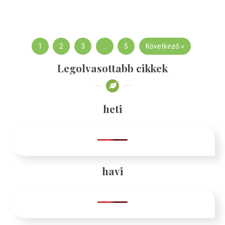
1
2
3
…
5
Következő »
Legolvasottabb cikkek
heti
havi