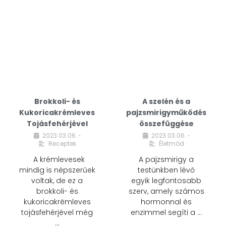
Brokkoli- és
A szelén és a
Kukoricakrémleves
pajzsmirigyműködés
Tojásfehérjével
összefüggése
2023.03.06.
2023.03.06.
•
•
Receptek
Életmód
A krémlevesek
A pajzsmirigy a
mindig is népszerűek
testünkben lévő
voltak, de ez a
egyik legfontosabb
brokkoli- és
szerv, amely számos
kukoricakrémleves
hormonnal és
tojásfehérjével még
enzimmel segíti a …
…