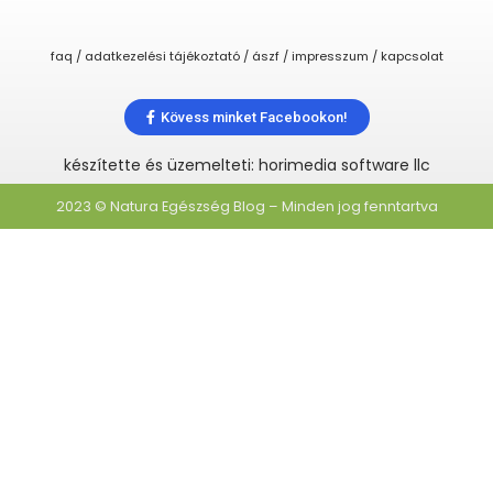
faq / adatkezelési tájékoztató / ászf / impresszum / kapcsolat
Kövess minket Facebookon!
készítette és üzemelteti: horimedia software llc
2023 © Natura Egészség Blog – Minden jog fenntartva