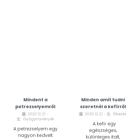
Mindent a
Minden amit tudni
petrezselyemről
szeretnél a kefírről
2023.12.21.
2023.12.21.
Étkezés
•
•
Gyógynövények
A kefír egy
A petrezselyem egy
egészséges,
nagyon kedvelt
különleges italt,