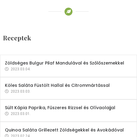
Receptek
Brokkoli- és Kukoricakrémleves
Tojásfehérjével
Receptek
2023.03.06.
Zöldséges Bulgur Pilaf Mandulával és Szőlőszemekkel
2023.03.04.
Köles Saláta Füstölt Hallal és Citrommártással
2023.03.03.
Sült Kápia Paprika, Fűszeres Rizzsel és Olívaolajjal
2023.03.01.
Quinoa Saláta Grillezett Zöldségekkel és Avokádóval
2023.02.24.