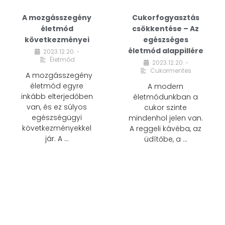
A mozgásszegény
Cukorfogyasztás
életmód
csökkentése – Az
következményei
egészséges
életmód alappillére
2023.12.20.
•
Életmód
2023.12.20.
•
Cukormentes
A mozgásszegény
életmód egyre
A modern
inkább elterjedőben
életmódunkban a
van, és ez súlyos
cukor szinte
egészségügyi
mindenhol jelen van.
következményekkel
A reggeli kávéba, az
jár. A …
üdítőbe, a …