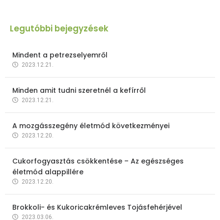
Legutóbbi bejegyzések
Mindent a petrezselyemről
2023.12.21.
Minden amit tudni szeretnél a kefírről
2023.12.21.
A mozgásszegény életmód következményei
2023.12.20.
Cukorfogyasztás csökkentése – Az egészséges
életmód alappillére
2023.12.20.
Brokkoli- és Kukoricakrémleves Tojásfehérjével
2023.03.06.