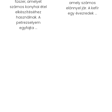
fűszer, amelyet
amely számos
számos konyhai étel
előnnyel jár. A kefír
elkészítéséhez
egy évezredek …
használnak. A
petrezselyem
egyfajta …