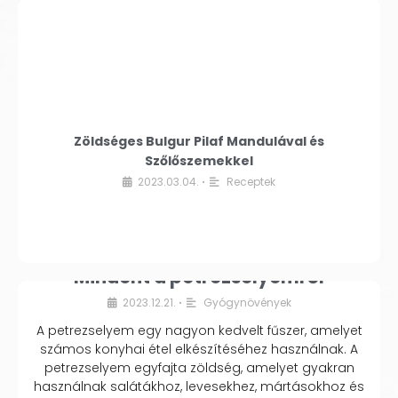
Zöldséges Bulgur Pilaf Mandulával és
Szőlőszemekkel
2023.03.04.
Receptek
•
Mindent a petrezselyemről
2023.12.21.
Gyógynövények
•
A petrezselyem egy nagyon kedvelt fűszer, amelyet
számos konyhai étel elkészítéséhez használnak. A
petrezselyem egyfajta zöldség, amelyet gyakran
használnak salátákhoz, levesekhez, mártásokhoz és