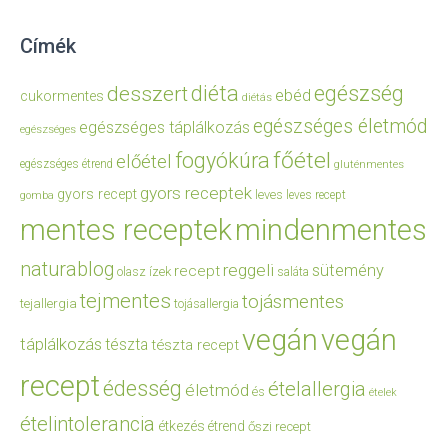
Címék
diéta
egészség
desszert
ebéd
cukormentes
diétás
egészséges életmód
egészséges táplálkozás
egészséges
főétel
fogyókúra
előétel
egészséges étrend
gluténmentes
gyors receptek
gyors recept
leves
leves recept
gomba
mentes receptek
mindenmentes
naturablog
reggeli
sütemény
recept
olasz ízek
saláta
tejmentes
tojásmentes
tejallergia
tojásallergia
vegán
vegán
táplálkozás
tészta
tészta recept
recept
édesség
ételallergia
életmód
és
ételek
ételintolerancia
étkezés
étrend
őszi recept