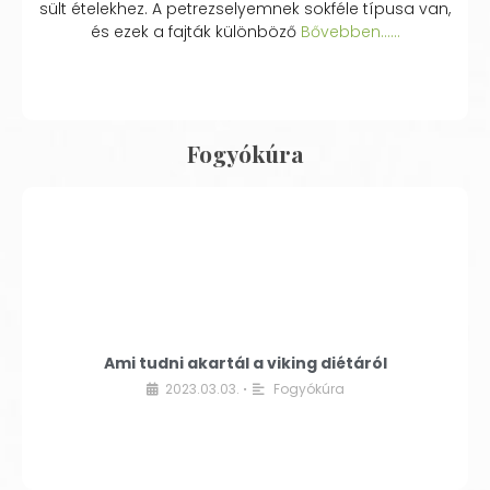
sült ételekhez. A petrezselyemnek sokféle típusa van,
és ezek a fajták különböző
Bővebben...…
Fogyókúra
Ami tudni akartál a viking diétáról
2023.03.03.
Fogyókúra
•