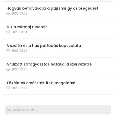
Hogyan befolyásolja a pajzsmirigy az öregedést
2023.03.02.
Mik a zsírmáj tünetei?
2023.03.01.
A szelén és a has puffadás kapcsolata
2023.02.26.
A túlzott sófogyasztás hatásai a szervezetre
2023.02.20.
Tökéletes emésztés: itt a megoldás!
2023.02.17.