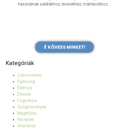
e
használnak salátákhoz, levesekhez, mártásokhoz …
KÖVESS MINKET!
Kategóriák
Cukormentes
Egészség
Életmód
Étkezés
Fogyókúra
Gyógynövények
Megelőzés
Receptek
Vitaminok