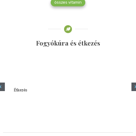
összes vitamin
Fogyókúra és étkezés
Étkezés
Minden amit tudni szeretnél a kefírről
2023.12.21.