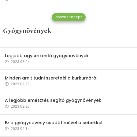
Gyógynövények
összes recept
Mindent a petrezselyemről
Gyógynövények
2023.12.21.
Legjobb agyserkentő gyógynövények
2023.03.04.
Minden amit tudni szeretnél a kurkumáról
2023.02.28.
A legjobb emésztés segítő gyógynövények
2023.02.26.
Ez a gyógynövény csodát művel a sebekkel
2023.02.14.
Vitaminok