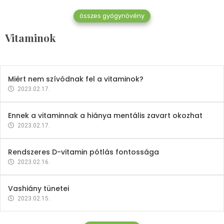
összes gyógynövény
Mindent a B-12 vitaminról
Vitaminok
2023.02.27.
Miért nem szívódnak fel a vitaminok?
2023.02.17.
Ennek a vitaminnak a hiánya mentális zavart okozhat
2023.02.17.
Rendszeres D-vitamin pótlás fontossága
2023.02.16.
Vashiány tünetei
2023.02.15.