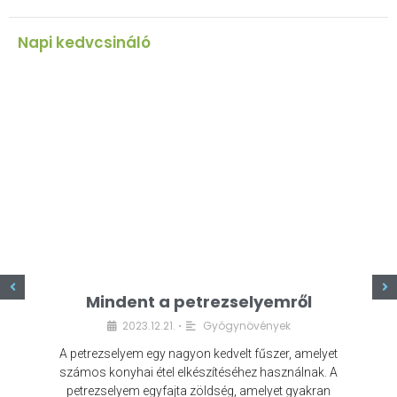
Napi kedvcsináló
z
Mindent a petrezselyemről
2023.12.21.
Gyógynövények
•
A petrezselyem egy nagyon kedvelt fűszer, amelyet
számos konyhai étel elkészítéséhez használnak. A
petrezselyem egyfajta zöldség, amelyet gyakran