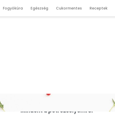
Fogyókúra
Egészség
Cukormentes
Receptek
Mindent a petrezselyemről