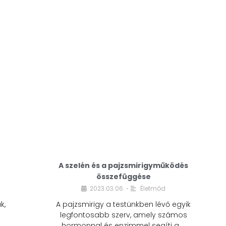
A modern életmódunkban a cukor szinte
mindenhol jelen van. A reggeli kávéba, az
üdítőbe, a desszertekbe és még sok más
élelmiszerbe is …
A szelén és a pajzsmirigyműködés
összefüggése
2023.03.06.
Életmód
•
k,
A pajzsmirigy a testünkben lévő egyik
legfontosabb szerv, amely számos
hormonnal és enzimmel segíti a …