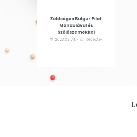
Zöldséges Bulgur Pilaf
Mandulával és
Szőlőszemekkel
2023.03.04.
Receptek
•
L