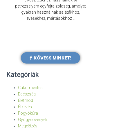
elkészítéséhez használnak. A
évezredek óta f
petrezselyem egyfajta zöldség, amelyet
legkülönb
gyakran használnak salátákhoz,
levesekhez, mártásokhoz …
KÖVESS MINKET!
Kategóriák
Cukormentes
Egészség
Életmód
Étkezés
Fogyókúra
Gyógynövények
Megelőzés