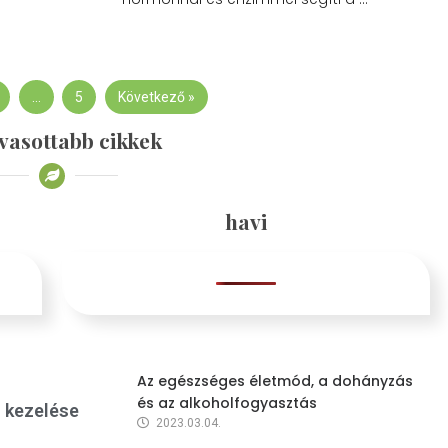
…
5
Következő »
vasottabb cikkek
havi
Az egészséges életmód, a dohányzás
és az alkoholfogyasztás
s kezelése
2023.03.04.