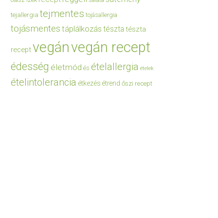
saláta
tejmentes
tejallergia
tojásallergia
tojásmentes
táplálkozás
tészta
tészta
vegán
vegán recept
recept
édesség
ételallergia
életmód
és
ételek
ételintolerancia
étkezés
étrend
őszi recept