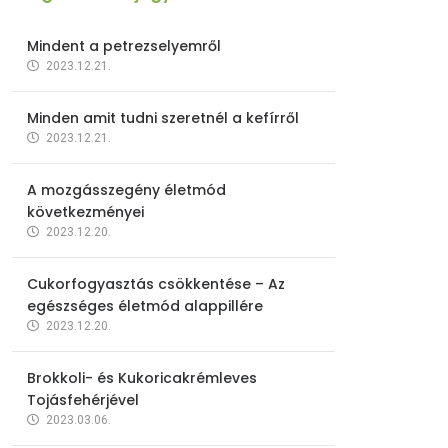
Mindent a petrezselyemről
2023.12.21.
Minden amit tudni szeretnél a kefírről
2023.12.21.
A mozgásszegény életmód
következményei
2023.12.20.
Cukorfogyasztás csökkentése – Az
egészséges életmód alappillére
2023.12.20.
Brokkoli- és Kukoricakrémleves
Tojásfehérjével
2023.03.06.