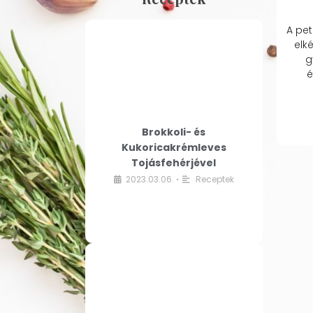
A pet
elk
g
é
Brokkoli- és
Kukoricakrémleves
Tojásfehérjével
2023.03.06.
Receptek
•