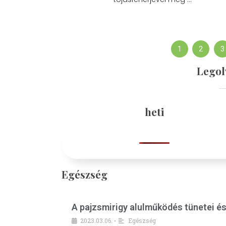
1
2
3
Legol
heti
Egészség
A pajzsmirigy alulműködés tünetei é
2023.03.06.
Egészség
•