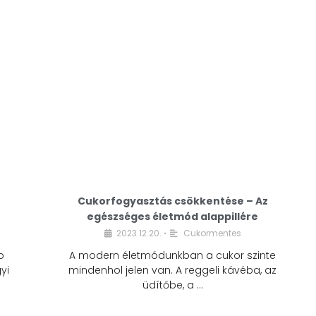
Cukorfogyasztás csökkentése – Az
egészséges életmód alappillére
Cukorfogyasztás
2023.12.20.
Cukormentes
•
csökkentése – Az
b
A modern életmódunkban a cukor szinte
egészséges életmód
yi
mindenhol jelen van. A reggeli kávéba, az
alappillére
üdítőbe, a …
2023.12.20.
Cukormentes
•