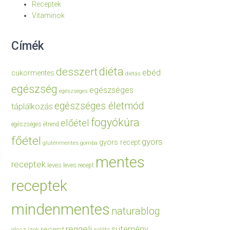
Receptek
Vitaminok
Címék
diéta
desszert
ebéd
cukormentes
diétás
egészség
egészséges
egészséges
egészséges életmód
táplálkozás
fogyókúra
előétel
egészséges étrend
főétel
gyors
gyors recept
gluténmentes
gomba
mentes
receptek
leves
leves recept
receptek
mindenmentes
naturablog
reggeli
sütemény
recept
olasz ízek