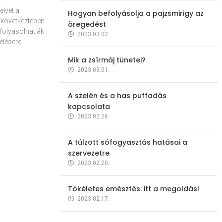
elyet a
Hogyan befolyásolja a pajzsmirigy az
 következtében
öregedést
folyásolhatják
2023.03.02.
elésére
Mik a zsírmáj tünetei?
2023.03.01.
A szelén és a has puffadás
kapcsolata
2023.02.26.
A túlzott sófogyasztás hatásai a
szervezetre
2023.02.20.
Tökéletes emésztés: itt a megoldás!
2023.02.17.