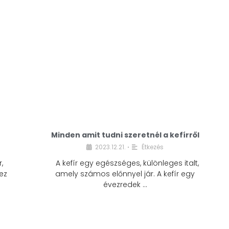
Minden amit tudni szeretnél a kefírről
2023.12.21.
Étkezés
•
,
A kefír egy egészséges, különleges italt,
ez
amely számos előnnyel jár. A kefír egy
évezredek …