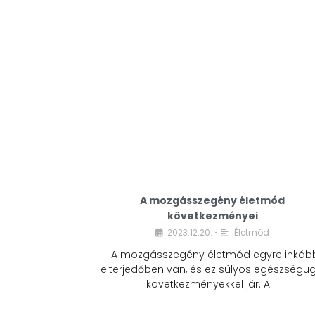
A mozgásszegény életmód
következményei
2023.12.20.
Életmód
•
A mozgásszegény életmód egyre inkáb
elterjedőben van, és ez súlyos egészségüg
következményekkel jár. A …