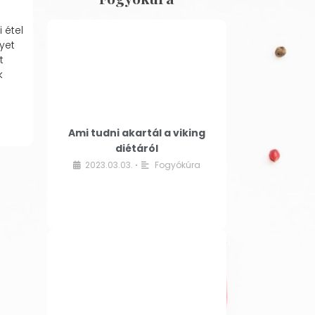
 étel
yet
t
k
Ami tudni akartál a viking
diétáról
2023.03.03.
Fogyókúra
•