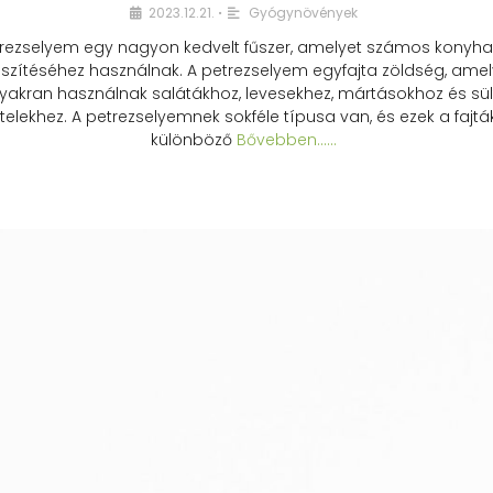
2023.12.21.
Gyógynövények
•
rezselyem egy nagyon kedvelt fűszer, amelyet számos konyhai
észítéséhez használnak. A petrezselyem egyfajta zöldség, amel
yakran használnak salátákhoz, levesekhez, mártásokhoz és sül
telekhez. A petrezselyemnek sokféle típusa van, és ezek a fajtá
különböző
Bővebben...…