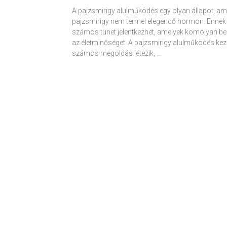
A pajzsmirigy alulműködés egy olyan állapot, am
pajzsmirigy nem termel elegendő hormon. Ennek
számos tünet jelentkezhet, amelyek komolyan be
az életminőséget. A pajzsmirigy alulműködés kez
számos megoldás létezik, …
Receptek