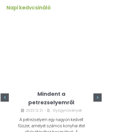
Napi kedvcsináló
Mindent a
Minde
petrezselyemről
szeret
2023.12.21.
Gyógynövények
2023.
•
A petrezselyem egy nagyon kedvelt
A kefír egy egé
fűszer, amelyet számos konyhai étel
amely számos e