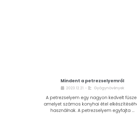
Mindent a petrezselyemről
2023.12.21.
Gyógynövények
•
A petrezselyem egy nagyon kedvelt fűszer
amelyet számos konyhai étel elkészítéséh
használnak. A petrezselyem egyfajta …