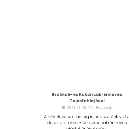
Brokkoli- és Kukoricakrémleves
Tojásfehérjével
2023.03.06.
Receptek
•
A krémlevesek mindig is népszerűek volta
de ez a brokkoli- és kukoricakrémleves
tojásfehérjével még …