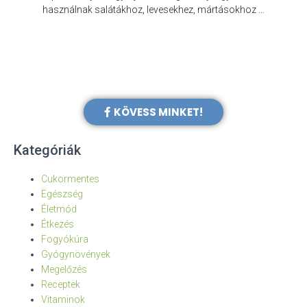
e
használnak salátákhoz, levesekhez, mártásokhoz …
KÖVESS MINKET!
Kategóriák
Cukormentes
Egészség
Életmód
Étkezés
Fogyókúra
Gyógynövények
Megelőzés
Receptek
Vitaminok