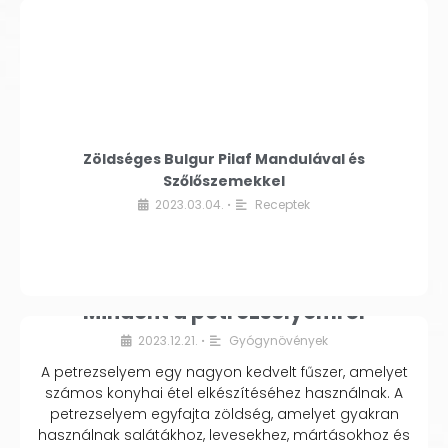
Zöldséges Bulgur Pilaf Mandulával és
Szőlőszemekkel
2023.03.04.
Receptek
•
Mindent a petrezselyemről
2023.12.21.
Gyógynövények
•
A petrezselyem egy nagyon kedvelt fűszer, amelyet
számos konyhai étel elkészítéséhez használnak. A
petrezselyem egyfajta zöldség, amelyet gyakran
használnak salátákhoz, levesekhez, mártásokhoz és