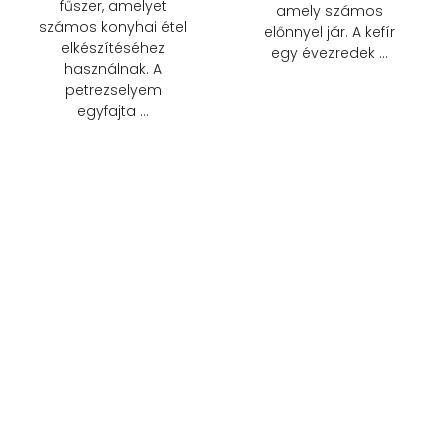
fűszer, amelyet
amely számos
számos konyhai étel
előnnyel jár. A kefír
elkészítéséhez
egy évezredek …
használnak. A
petrezselyem
egyfajta …