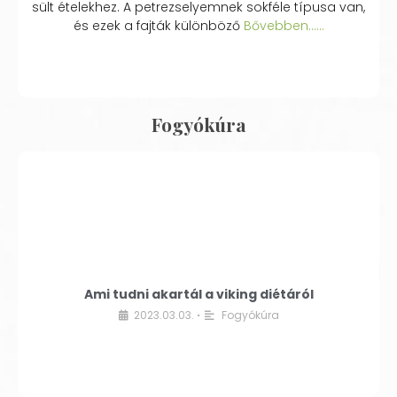
sült ételekhez. A petrezselyemnek sokféle típusa van,
és ezek a fajták különböző
Bővebben...…
Fogyókúra
Ami tudni akartál a viking diétáról
2023.03.03.
Fogyókúra
•