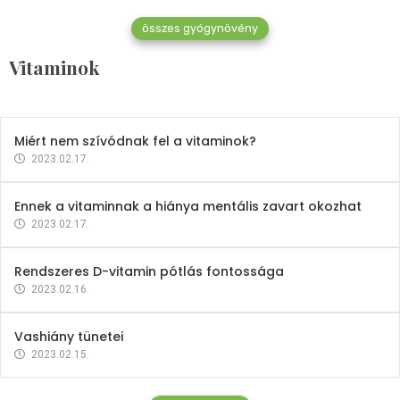
összes gyógynövény
Mindent a B-12 vitaminról
Vitaminok
2023.02.27.
Miért nem szívódnak fel a vitaminok?
2023.02.17.
Ennek a vitaminnak a hiánya mentális zavart okozhat
2023.02.17.
Rendszeres D-vitamin pótlás fontossága
2023.02.16.
Vashiány tünetei
2023.02.15.