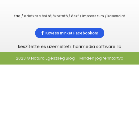
faq / adatkezelési tájékoztató / ászf / impresszum / kapcsolat
Kövess minket Facebookon!
készítette és üzemelteti: horimedia software llc
2023 © Natura Egészség Blog – Minden jog fenntartva