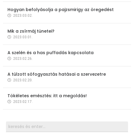
Hogyan befolyásolja a pajzsmirigy az öregedést
2023.03.02.
Mik a zsírmáj tünetei?
2023.03.01.
A szelén és a has puffadás kapcsolata
2023.02.26.
A túlzott sófogyasztás hatásai a szervezetre
2023.02.20.
Tökéletes emésztés: itt a megoldás!
2023.02.17.