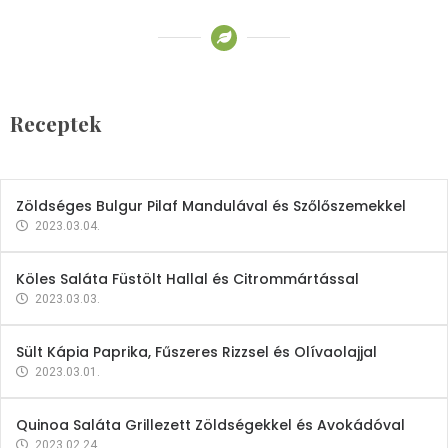
Receptek
Brokkoli- és Kukoricakrémleves
Tojásfehérjével
Receptek
2023.03.06.
Zöldséges Bulgur Pilaf Mandulával és Szőlőszemekkel
2023.03.04.
Köles Saláta Füstölt Hallal és Citrommártással
2023.03.03.
Sült Kápia Paprika, Fűszeres Rizzsel és Olívaolajjal
2023.03.01.
Quinoa Saláta Grillezett Zöldségekkel és Avokádóval
2023.02.24.