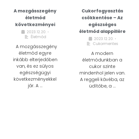
A mozgásszegény
Cukorfogyasztás
életmód
csökkentése – Az
következményei
egészséges
életmód alappillére
2023.12.20.
•
Életmód
2023.12.20.
•
Cukormentes
A mozgásszegény
életmód egyre
A modern
inkább elterjedőben
életmódunkban a
van, és ez súlyos
cukor szinte
egészségügyi
mindenhol jelen van.
következményekkel
A reggeli kávéba, az
jár. A …
üdítőbe, a …