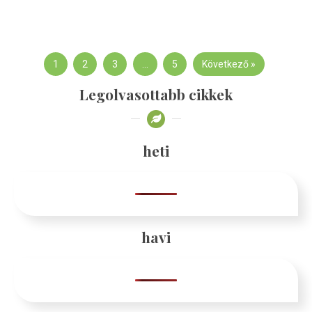
1
2
3
…
5
Következő »
Legolvasottabb cikkek
heti
havi