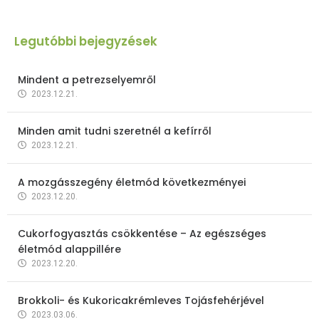
Legutóbbi bejegyzések
Mindent a petrezselyemről
2023.12.21.
Minden amit tudni szeretnél a kefírről
2023.12.21.
A mozgásszegény életmód következményei
2023.12.20.
Cukorfogyasztás csökkentése – Az egészséges
életmód alappillére
2023.12.20.
Brokkoli- és Kukoricakrémleves Tojásfehérjével
2023.03.06.