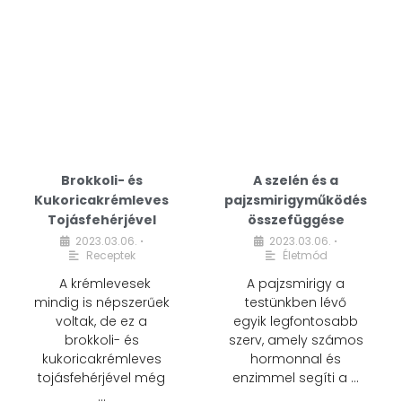
Brokkoli- és
A szelén és a
Kukoricakrémleves
pajzsmirigyműködés
Tojásfehérjével
összefüggése
2023.03.06.
2023.03.06.
•
•
Receptek
Életmód
A krémlevesek
A pajzsmirigy a
mindig is népszerűek
testünkben lévő
voltak, de ez a
egyik legfontosabb
brokkoli- és
szerv, amely számos
kukoricakrémleves
hormonnal és
tojásfehérjével még
enzimmel segíti a …
…