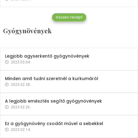
Gyógynövények
összes recept
Mindent a petrezselyemről
Gyógynövények
2023.12.21.
Legjobb agyserkentő gyógynövények
2023.03.04.
Minden amit tudni szeretnél a kurkumáról
2023.02.28.
A legjobb emésztés segítő gyógynövények
2023.02.26.
Ez a gyógynövény csodát művel a sebekkel
2023.02.14.
Vitaminok