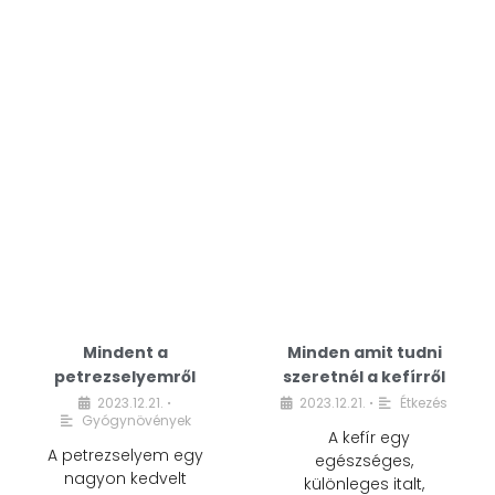
Mindent a
Minden amit tudni
petrezselyemről
szeretnél a kefírről
2023.12.21.
2023.12.21.
Étkezés
•
•
Gyógynövények
A kefír egy
A petrezselyem egy
egészséges,
nagyon kedvelt
különleges italt,