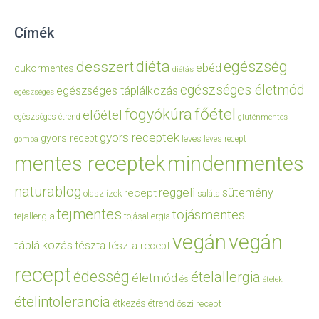
Címék
diéta
egészség
desszert
ebéd
cukormentes
diétás
egészséges életmód
egészséges táplálkozás
egészséges
főétel
fogyókúra
előétel
egészséges étrend
gluténmentes
gyors receptek
gyors recept
leves
leves recept
gomba
mentes receptek
mindenmentes
naturablog
reggeli
sütemény
recept
olasz ízek
saláta
tejmentes
tojásmentes
tejallergia
tojásallergia
vegán
vegán
táplálkozás
tészta
tészta recept
recept
édesség
ételallergia
életmód
és
ételek
ételintolerancia
étkezés
étrend
őszi recept