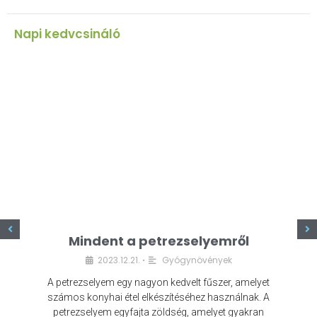
Napi kedvcsináló
z
Mindent a petrezselyemről
2023.12.21.
Gyógynövények
•
A petrezselyem egy nagyon kedvelt fűszer, amelyet
számos konyhai étel elkészítéséhez használnak. A
petrezselyem egyfajta zöldség, amelyet gyakran