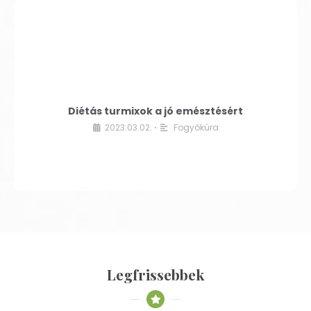
Diétás turmixok a jó emésztésért
2023.03.02.
Fogyókúra
•
Legfrissebbek