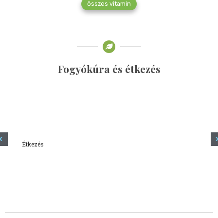
összes vitamin
Fogyókúra és étkezés
Étkezés
Minden amit tudni szeretnél a kefírről
2023.12.21.