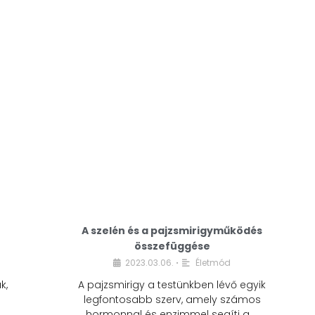
A modern életmódunkban a cukor szinte
mindenhol jelen van. A reggeli kávéba, az
üdítőbe, a desszertekbe és még sok más
élelmiszerbe is …
A szelén és a pajzsmirigyműködés
összefüggése
2023.03.06.
Életmód
•
k,
A pajzsmirigy a testünkben lévő egyik
legfontosabb szerv, amely számos
hormonnal és enzimmel segíti a …