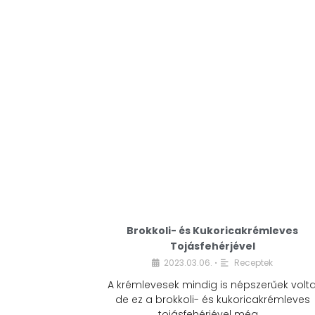
Brokkoli- és Kukoricakrémleves
Tojásfehérjével
2023.03.06.
Receptek
•
A krémlevesek mindig is népszerűek volta
de ez a brokkoli- és kukoricakrémleves
tojásfehérjével még …