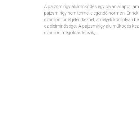
A pajzsmirigy alulműködés egy olyan állapot, am
pajzsmirigy nem termel elegendő hormon. Ennek
számos tünet jelentkezhet, amelyek komolyan be
az életminőséget. A pajzsmirigy alulműködés kez
számos megoldás létezik, …
Receptek