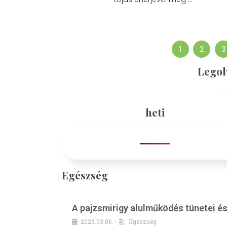
1
2
3
Legol
heti
Egészség
A pajzsmirigy alulműködés tünetei é
2023.03.06.
Egészség
•