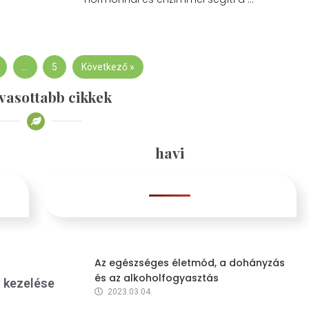
…
5
Következő »
vasottabb cikkek
havi
Az egészséges életmód, a dohányzás
és az alkoholfogyasztás
s kezelése
2023.03.04.