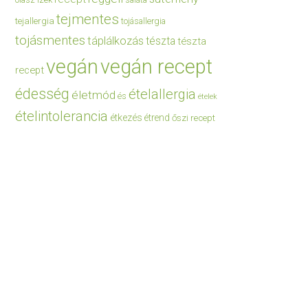
saláta
tejmentes
tejallergia
tojásallergia
tojásmentes
táplálkozás
tészta
tészta
vegán
vegán recept
recept
édesség
ételallergia
életmód
és
ételek
ételintolerancia
étkezés
étrend
őszi recept