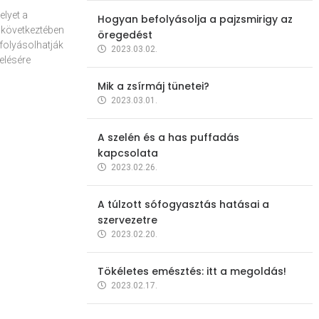
elyet a
Hogyan befolyásolja a pajzsmirigy az
 következtében
öregedést
folyásolhatják
2023.03.02.
elésére
Mik a zsírmáj tünetei?
2023.03.01.
A szelén és a has puffadás
kapcsolata
2023.02.26.
A túlzott sófogyasztás hatásai a
szervezetre
2023.02.20.
Tökéletes emésztés: itt a megoldás!
2023.02.17.