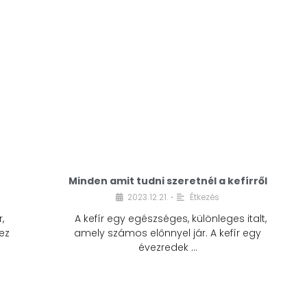
Minden amit tudni szeretnél a kefírről
2023.12.21.
Étkezés
•
,
A kefír egy egészséges, különleges italt,
ez
amely számos előnnyel jár. A kefír egy
évezredek …