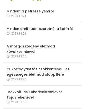
Mindent a petrezselyemről
2023.12.21.
Minden amit tudni szeretnél a kefírről
2023.12.21.
A mozgásszegény életmód
következményei
2023.12.20.
Cukorfogyasztás csökkentése – Az
egészséges életmód alappillére
2023.12.20.
Brokkoli- és Kukoricakrémleves
Tojásfehérjével
2023.03.06.