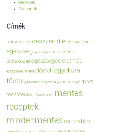
Receptek
Vitaminok
Címék
diéta
desszert
ebéd
cukormentes
diétás
egészség
egészséges
egészséges
egészséges életmód
táplálkozás
fogyókúra
előétel
egészséges étrend
főétel
gyors
gyors recept
gluténmentes
gomba
mentes
receptek
leves
leves recept
receptek
mindenmentes
naturablog
reggeli
sütemény
recept
olasz ízek