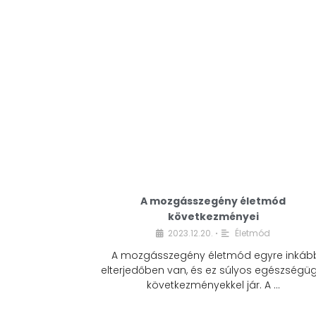
A mozgásszegény életmód
következményei
2023.12.20.
Életmód
•
A mozgásszegény életmód egyre inkáb
elterjedőben van, és ez súlyos egészségüg
következményekkel jár. A …