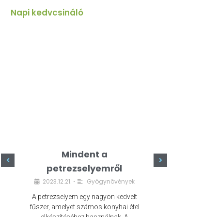
Napi kedvcsináló
Mindent a
Minde
petrezselyemről
szeret
2023.12.21.
Gyógynövények
2023.
•
A petrezselyem egy nagyon kedvelt
A kefír egy egé
fűszer, amelyet számos konyhai étel
amely számos e