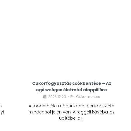
Cukorfogyasztás csökkentése – Az
egészséges életmód alappillére
Cukorfogyasztás
2023.12.20.
Cukormentes
•
csökkentése – Az
b
A modern életmódunkban a cukor szinte
egészséges életmód
yi
mindenhol jelen van. A reggeli kávéba, az
alappillére
üdítőbe, a …
2023.12.20.
Cukormentes
•