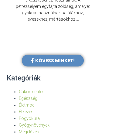
elkészítéséhez használnak. A
évezredek óta f
petrezselyem egyfajta zöldség, amelyet
legkülönb
gyakran használnak salátákhoz,
levesekhez, mártásokhoz …
KÖVESS MINKET!
Kategóriák
Cukormentes
Egészség
Életmód
Étkezés
Fogyókúra
Gyógynövények
Megelőzés