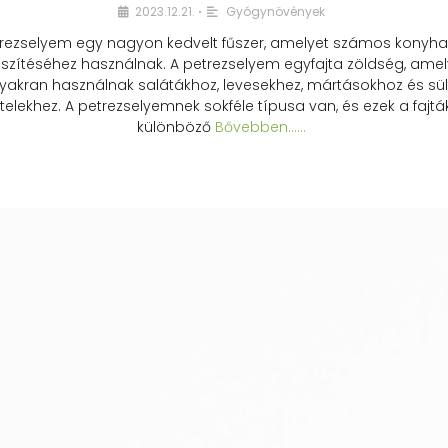
2023.12.21.
Gyógynövények
•
rezselyem egy nagyon kedvelt fűszer, amelyet számos konyhai
észítéséhez használnak. A petrezselyem egyfajta zöldség, amel
yakran használnak salátákhoz, levesekhez, mártásokhoz és sül
telekhez. A petrezselyemnek sokféle típusa van, és ezek a fajtá
különböző
Bővebben...…