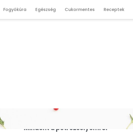
Fogyókúra
Egészség
Cukormentes
Receptek
Mindent a petrezselyemről