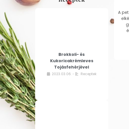
A pet
elk
g
é
Brokkoli- és
Kukoricakrémleves
Tojásfehérjével
2023.03.06.
Receptek
•