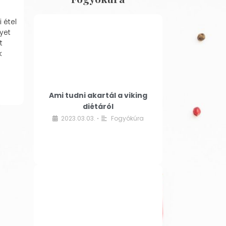
 étel
yet
t
k
Ami tudni akartál a viking
diétáról
2023.03.03.
Fogyókúra
•