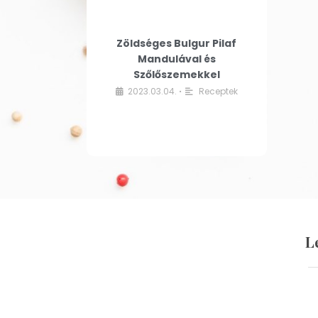
Zöldséges Bulgur Pilaf
Mandulával és
Szőlőszemekkel
2023.03.04.
Receptek
•
L