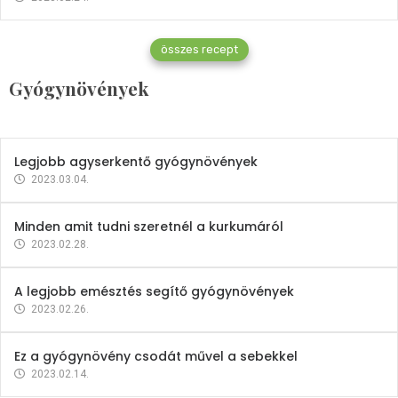
Gyógynövények
összes recept
Mindent a petrezselyemről
Gyógynövények
2023.12.21.
Legjobb agyserkentő gyógynövények
2023.03.04.
Minden amit tudni szeretnél a kurkumáról
2023.02.28.
A legjobb emésztés segítő gyógynövények
2023.02.26.
Ez a gyógynövény csodát művel a sebekkel
2023.02.14.
Vitaminok