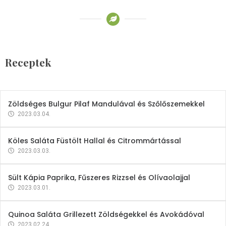
Receptek
Brokkoli- és Kukoricakrémleves
Tojásfehérjével
Receptek
2023.03.06.
Zöldséges Bulgur Pilaf Mandulával és Szőlőszemekkel
2023.03.04.
Köles Saláta Füstölt Hallal és Citrommártással
2023.03.03.
Sült Kápia Paprika, Fűszeres Rizzsel és Olívaolajjal
2023.03.01.
Quinoa Saláta Grillezett Zöldségekkel és Avokádóval
2023.02.24.