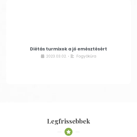
Diétás turmixok a jó emésztésért
2023.03.02.
Fogyókúra
•
Legfrissebbek