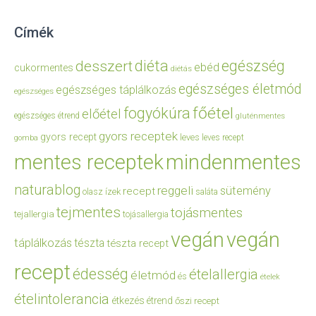
Címék
diéta
egészség
desszert
ebéd
cukormentes
diétás
egészséges életmód
egészséges táplálkozás
egészséges
főétel
fogyókúra
előétel
egészséges étrend
gluténmentes
gyors receptek
gyors recept
leves
leves recept
gomba
mentes receptek
mindenmentes
naturablog
reggeli
sütemény
recept
olasz ízek
saláta
tejmentes
tojásmentes
tejallergia
tojásallergia
vegán
vegán
táplálkozás
tészta
tészta recept
recept
édesség
ételallergia
életmód
és
ételek
ételintolerancia
étkezés
étrend
őszi recept