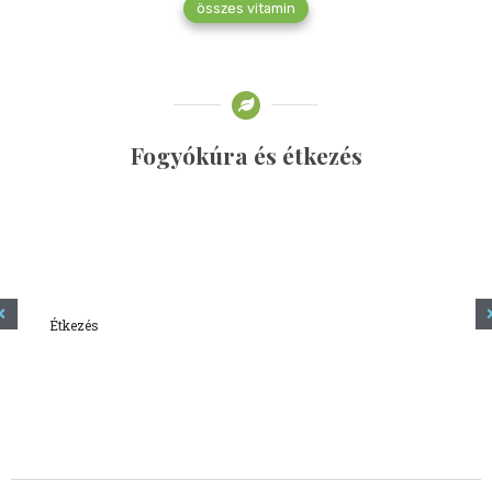
összes vitamin
Fogyókúra és étkezés
Étkezés
Minden amit tudni szeretnél a kefírről
2023.12.21.