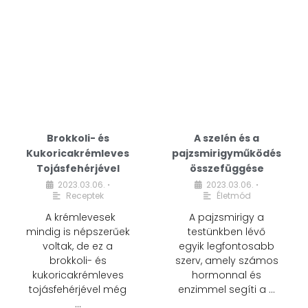
Brokkoli- és
A szelén és a
Kukoricakrémleves
pajzsmirigyműködés
Tojásfehérjével
összefüggése
2023.03.06.
2023.03.06.
•
•
Receptek
Életmód
A krémlevesek
A pajzsmirigy a
mindig is népszerűek
testünkben lévő
voltak, de ez a
egyik legfontosabb
brokkoli- és
szerv, amely számos
kukoricakrémleves
hormonnal és
tojásfehérjével még
enzimmel segíti a …
…