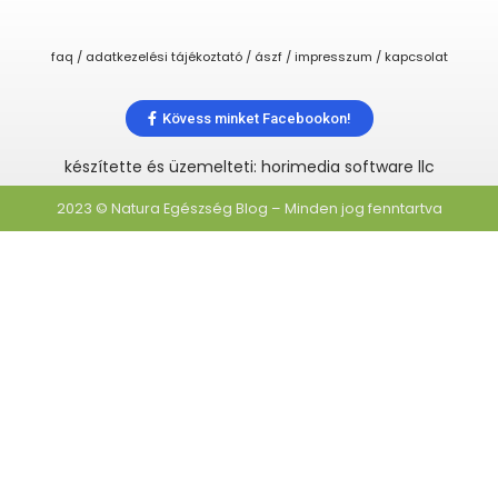
faq / adatkezelési tájékoztató / ászf / impresszum / kapcsolat
Kövess minket Facebookon!
készítette és üzemelteti: horimedia software llc
2023 © Natura Egészség Blog – Minden jog fenntartva