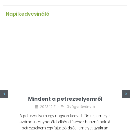
Napi kedvcsináló
z
Mindent a petrezselyemről
2023.12.21.
Gyógynövények
•
A petrezselyem egy nagyon kedvelt fűszer, amelyet
számos konyhai étel elkészítéséhez használnak. A
petrezselyem egyfajta zöldség, amelyet gyakran