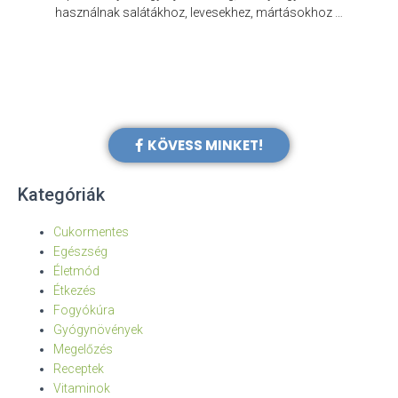
e
használnak salátákhoz, levesekhez, mártásokhoz …
KÖVESS MINKET!
Kategóriák
Cukormentes
Egészség
Életmód
Étkezés
Fogyókúra
Gyógynövények
Megelőzés
Receptek
Vitaminok