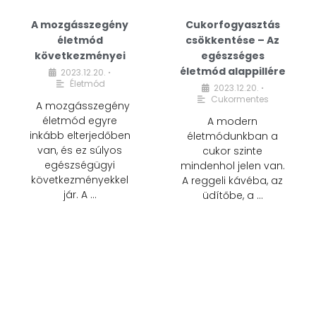
A mozgásszegény
Cukorfogyasztás
életmód
csökkentése – Az
következményei
egészséges
életmód alappillére
2023.12.20.
•
Életmód
2023.12.20.
•
Cukormentes
A mozgásszegény
életmód egyre
A modern
inkább elterjedőben
életmódunkban a
van, és ez súlyos
cukor szinte
egészségügyi
mindenhol jelen van.
következményekkel
A reggeli kávéba, az
jár. A …
üdítőbe, a …