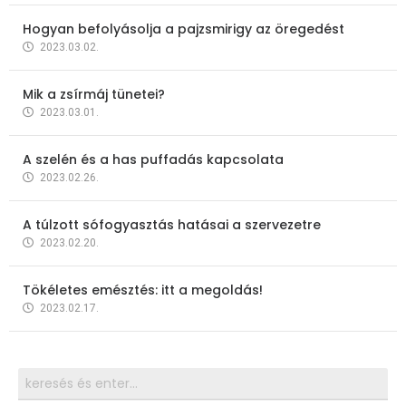
Hogyan befolyásolja a pajzsmirigy az öregedést
2023.03.02.
Mik a zsírmáj tünetei?
2023.03.01.
A szelén és a has puffadás kapcsolata
2023.02.26.
A túlzott sófogyasztás hatásai a szervezetre
2023.02.20.
Tökéletes emésztés: itt a megoldás!
2023.02.17.