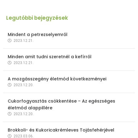
Legutóbbi bejegyzések
Mindent a petrezselyemről
2023.12.21.
Minden amit tudni szeretnél a kefírről
2023.12.21.
A mozgásszegény életmód következményei
2023.12.20.
Cukorfogyasztás csökkentése – Az egészséges
életmód alappillére
2023.12.20.
Brokkoli- és Kukoricakrémleves Tojásfehérjével
2023.03.06.