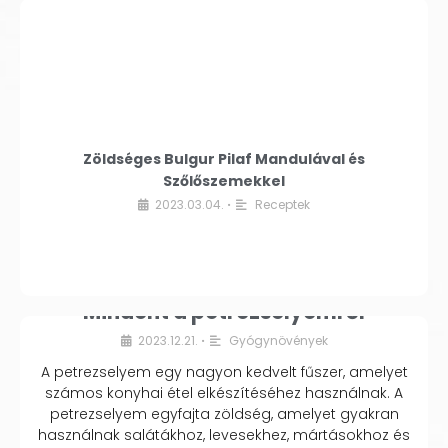
Zöldséges Bulgur Pilaf Mandulával és
Szőlőszemekkel
2023.03.04.
Receptek
•
Mindent a petrezselyemről
2023.12.21.
Gyógynövények
•
A petrezselyem egy nagyon kedvelt fűszer, amelyet
számos konyhai étel elkészítéséhez használnak. A
petrezselyem egyfajta zöldség, amelyet gyakran
használnak salátákhoz, levesekhez, mártásokhoz és