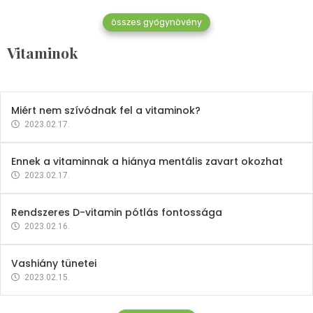
összes gyógynövény
Mindent a B-12 vitaminról
Vitaminok
2023.02.27.
Miért nem szívódnak fel a vitaminok?
2023.02.17.
Ennek a vitaminnak a hiánya mentális zavart okozhat
2023.02.17.
Rendszeres D-vitamin pótlás fontossága
2023.02.16.
Vashiány tünetei
2023.02.15.