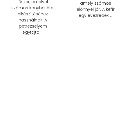
fűszer, amelyet
amely számos
számos konyhai étel
előnnyel jár. A kefír
elkészítéséhez
egy évezredek …
használnak. A
petrezselyem
egyfajta …