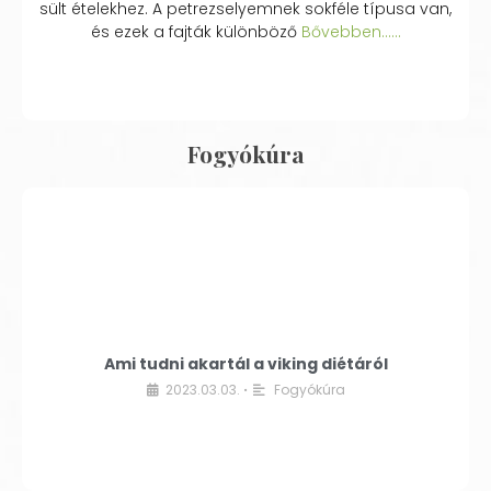
sült ételekhez. A petrezselyemnek sokféle típusa van,
és ezek a fajták különböző
Bővebben...…
Fogyókúra
Ami tudni akartál a viking diétáról
2023.03.03.
Fogyókúra
•