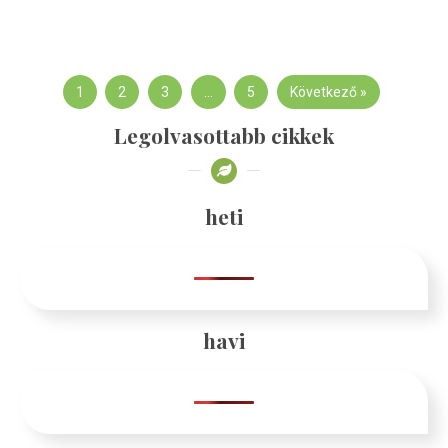
1
2
3
…
5
Következő »
Legolvasottabb cikkek
heti
havi