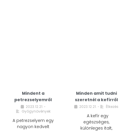
Mindent a
Minden amit tudni
petrezselyemről
szeretnél a kefírről
2023.12.21.
2023.12.21.
Étkezés
•
•
Gyógynövények
A kefír egy
A petrezselyem egy
egészséges,
nagyon kedvelt
különleges italt,