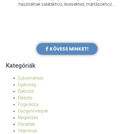
e
használnak salátákhoz, levesekhez, mártásokhoz …
KÖVESS MINKET!
Kategóriák
Cukormentes
Egészség
Életmód
Étkezés
Fogyókúra
Gyógynövények
Megelőzés
Receptek
Vitaminok