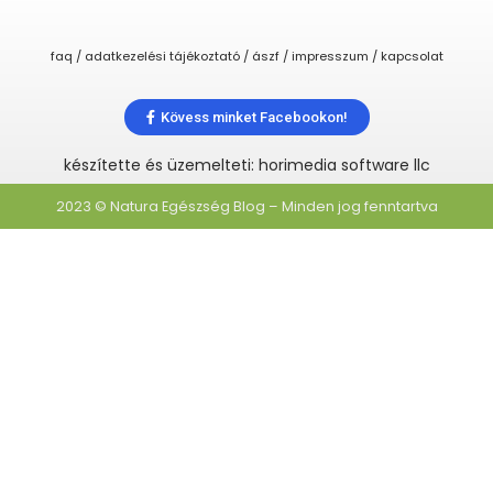
faq / adatkezelési tájékoztató / ászf / impresszum / kapcsolat
Kövess minket Facebookon!
készítette és üzemelteti: horimedia software llc
2023 © Natura Egészség Blog – Minden jog fenntartva