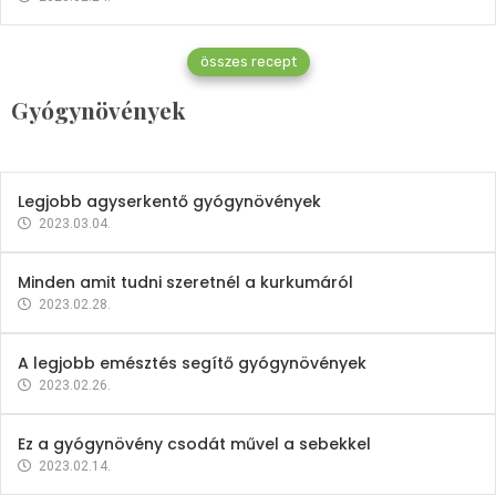
Gyógynövények
összes recept
Mindent a petrezselyemről
Gyógynövények
2023.12.21.
Legjobb agyserkentő gyógynövények
2023.03.04.
Minden amit tudni szeretnél a kurkumáról
2023.02.28.
A legjobb emésztés segítő gyógynövények
2023.02.26.
Ez a gyógynövény csodát művel a sebekkel
2023.02.14.
Vitaminok