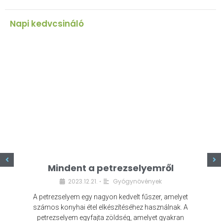
Napi kedvcsináló
z
Mindent a petrezselyemről
2023.12.21.
Gyógynövények
•
A petrezselyem egy nagyon kedvelt fűszer, amelyet
számos konyhai étel elkészítéséhez használnak. A
petrezselyem egyfajta zöldség, amelyet gyakran