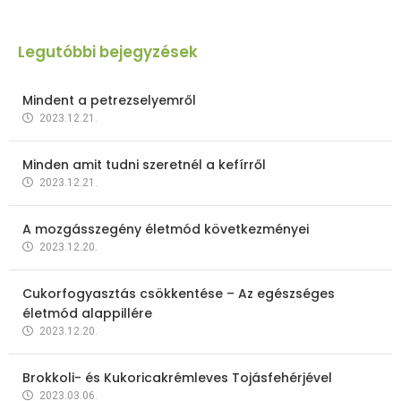
Legutóbbi bejegyzések
Mindent a petrezselyemről
2023.12.21.
Minden amit tudni szeretnél a kefírről
2023.12.21.
A mozgásszegény életmód következményei
2023.12.20.
Cukorfogyasztás csökkentése – Az egészséges
életmód alappillére
2023.12.20.
Brokkoli- és Kukoricakrémleves Tojásfehérjével
2023.03.06.