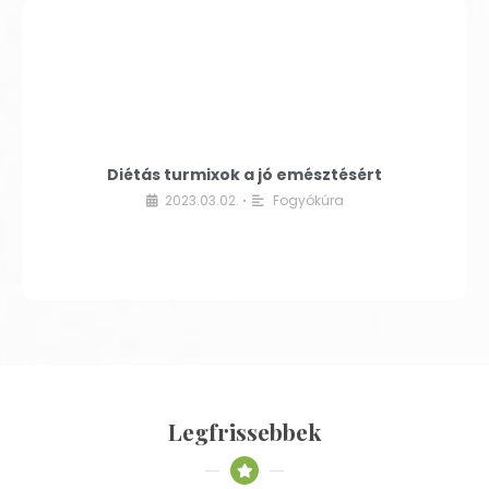
Diétás turmixok a jó emésztésért
2023.03.02.
Fogyókúra
•
Legfrissebbek