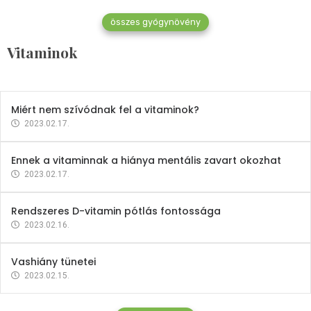
összes gyógynövény
Mindent a B-12 vitaminról
Vitaminok
2023.02.27.
Miért nem szívódnak fel a vitaminok?
2023.02.17.
Ennek a vitaminnak a hiánya mentális zavart okozhat
2023.02.17.
Rendszeres D-vitamin pótlás fontossága
2023.02.16.
Vashiány tünetei
2023.02.15.