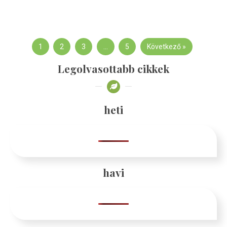
1
2
3
…
5
Következő »
Legolvasottabb cikkek
heti
havi