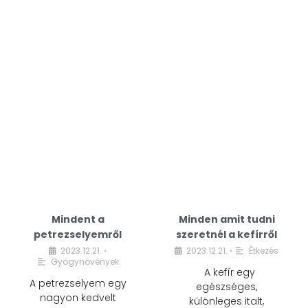
Mindent a
Minden amit tudni
petrezselyemről
szeretnél a kefírről
2023.12.21.
2023.12.21.
Étkezés
•
•
Gyógynövények
A kefír egy
A petrezselyem egy
egészséges,
nagyon kedvelt
különleges italt,