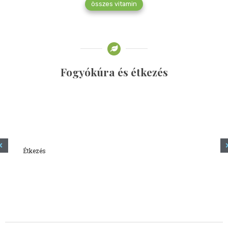
összes vitamin
Fogyókúra és étkezés
Étkezés
Minden amit tudni szeretnél a kefírről
2023.12.21.