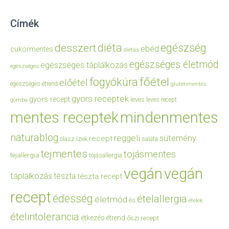
Címék
diéta
egészség
desszert
ebéd
cukormentes
diétás
egészséges életmód
egészséges táplálkozás
egészséges
főétel
fogyókúra
előétel
egészséges étrend
gluténmentes
gyors receptek
gyors recept
leves
leves recept
gomba
mentes receptek
mindenmentes
naturablog
reggeli
sütemény
recept
olasz ízek
saláta
tejmentes
tojásmentes
tejallergia
tojásallergia
vegán
vegán
táplálkozás
tészta
tészta recept
recept
édesség
ételallergia
életmód
és
ételek
ételintolerancia
étkezés
étrend
őszi recept