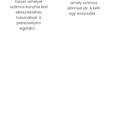
fűszer, amelyet
amely számos
számos konyhai étel
előnnyel jár. A kefír
elkészítéséhez
egy évezredek …
használnak. A
petrezselyem
egyfajta …