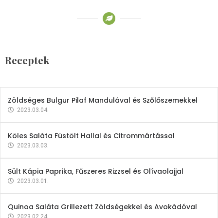
Receptek
Brokkoli- és Kukoricakrémleves
Tojásfehérjével
Receptek
2023.03.06.
Zöldséges Bulgur Pilaf Mandulával és Szőlőszemekkel
2023.03.04.
Köles Saláta Füstölt Hallal és Citrommártással
2023.03.03.
Sült Kápia Paprika, Fűszeres Rizzsel és Olívaolajjal
2023.03.01.
Quinoa Saláta Grillezett Zöldségekkel és Avokádóval
2023.02.24.