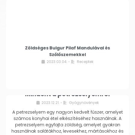
Zöldséges Bulgur Pilaf Mandulával és
Szőlőszemekkel
2023.03.04.
Receptek
•
Mindent a petrezselyemről
2023.12.21.
Gyógynövények
•
A petrezselyem egy nagyon kedvelt fűszer, amelyet
számos konyhai étel elkészítéséhez használnak. A
petrezselyem egyfajta zöldség, amelyet gyakran
használnak salátákhoz, levesekhez, mártásokhoz és