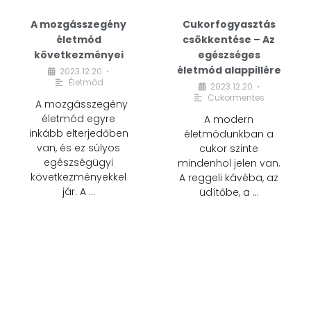
A mozgásszegény
Cukorfogyasztás
életmód
csökkentése – Az
következményei
egészséges
életmód alappillére
2023.12.20.
•
Életmód
2023.12.20.
•
Cukormentes
A mozgásszegény
életmód egyre
A modern
inkább elterjedőben
életmódunkban a
van, és ez súlyos
cukor szinte
egészségügyi
mindenhol jelen van.
következményekkel
A reggeli kávéba, az
jár. A …
üdítőbe, a …