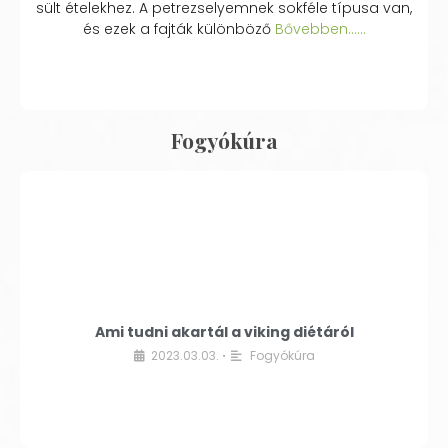
sült ételekhez. A petrezselyemnek sokféle típusa van,
és ezek a fajták különböző
Bővebben...…
Fogyókúra
Ami tudni akartál a viking diétáról
2023.03.03.
Fogyókúra
•