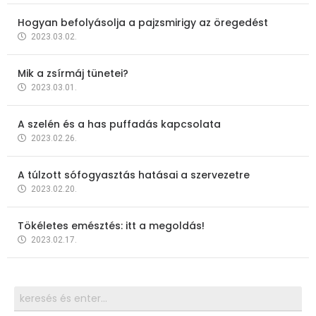
Hogyan befolyásolja a pajzsmirigy az öregedést
2023.03.02.
Mik a zsírmáj tünetei?
2023.03.01.
A szelén és a has puffadás kapcsolata
2023.02.26.
A túlzott sófogyasztás hatásai a szervezetre
2023.02.20.
Tökéletes emésztés: itt a megoldás!
2023.02.17.