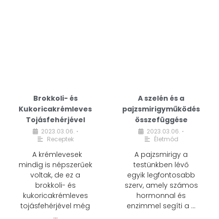
Brokkoli- és
A szelén és a
Kukoricakrémleves
pajzsmirigyműködés
Tojásfehérjével
összefüggése
2023.03.06.
2023.03.06.
•
•
Receptek
Életmód
A krémlevesek
A pajzsmirigy a
mindig is népszerűek
testünkben lévő
voltak, de ez a
egyik legfontosabb
brokkoli- és
szerv, amely számos
kukoricakrémleves
hormonnal és
tojásfehérjével még
enzimmel segíti a …
…