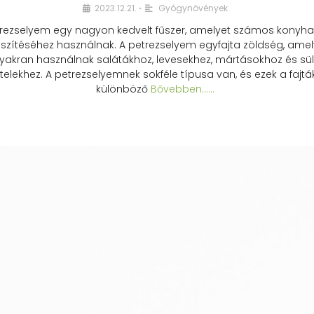
2023.12.21.
Gyógynövények
•
rezselyem egy nagyon kedvelt fűszer, amelyet számos konyhai
észítéséhez használnak. A petrezselyem egyfajta zöldség, amel
yakran használnak salátákhoz, levesekhez, mártásokhoz és sül
telekhez. A petrezselyemnek sokféle típusa van, és ezek a fajtá
különböző
Bővebben...…