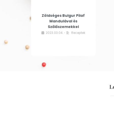
Zöldséges Bulgur Pilaf
Mandulával és
Szőlőszemekkel
2023.03.04.
Receptek
•
L