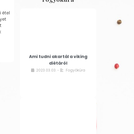
 étel
yet
t
k
Ami tudni akartál a viking
diétáról
2023.03.03.
Fogyókúra
•