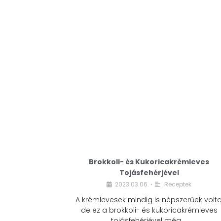
Brokkoli- és Kukoricakrémleves
Tojásfehérjével
2023.03.06.
Receptek
•
A krémlevesek mindig is népszerűek volta
de ez a brokkoli- és kukoricakrémleves
tojásfehérjével még …