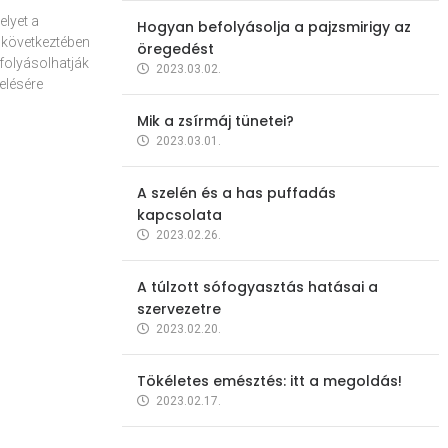
elyet a
Hogyan befolyásolja a pajzsmirigy az
 következtében
öregedést
folyásolhatják
2023.03.02.
elésére
Mik a zsírmáj tünetei?
2023.03.01.
A szelén és a has puffadás
kapcsolata
2023.02.26.
A túlzott sófogyasztás hatásai a
szervezetre
2023.02.20.
Tökéletes emésztés: itt a megoldás!
2023.02.17.