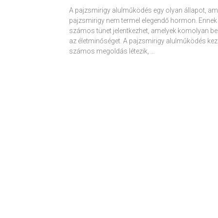
A pajzsmirigy alulműködés egy olyan állapot, am
pajzsmirigy nem termel elegendő hormon. Ennek
számos tünet jelentkezhet, amelyek komolyan be
az életminőséget. A pajzsmirigy alulműködés kez
számos megoldás létezik, …
Receptek