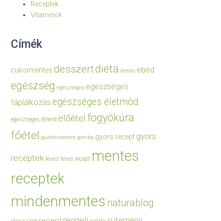
Receptek
Vitaminok
Címék
diéta
desszert
ebéd
cukormentes
diétás
egészség
egészséges
egészséges
egészséges életmód
táplálkozás
fogyókúra
előétel
egészséges étrend
főétel
gyors
gyors recept
gluténmentes
gomba
mentes
receptek
leves
leves recept
receptek
mindenmentes
naturablog
reggeli
sütemény
recept
olasz ízek