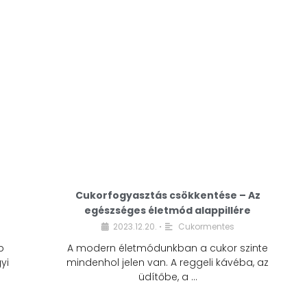
Cukorfogyasztás csökkentése – Az
egészséges életmód alappillére
Cukorfogyasztás
2023.12.20.
Cukormentes
•
csökkentése – Az
b
A modern életmódunkban a cukor szinte
egészséges életmód
yi
mindenhol jelen van. A reggeli kávéba, az
alappillére
üdítőbe, a …
2023.12.20.
Cukormentes
•