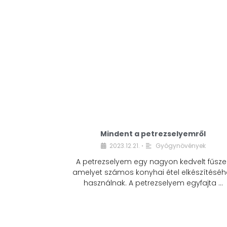
Mindent a petrezselyemről
2023.12.21.
Gyógynövények
•
A petrezselyem egy nagyon kedvelt fűszer
amelyet számos konyhai étel elkészítéséh
használnak. A petrezselyem egyfajta …