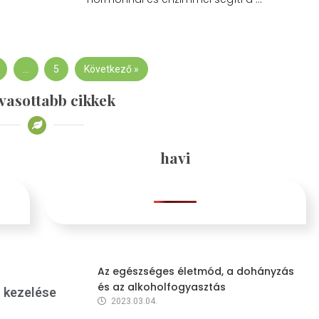
…
5
Következő »
vasottabb cikkek
havi
Az egészséges életmód, a dohányzás
és az alkoholfogyasztás
s kezelése
2023.03.04.