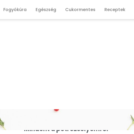
Fogyókúra
Egészség
Cukormentes
Receptek
Mindent a petrezselyemről