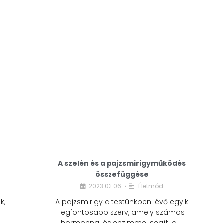
A modern életmódunkban a cukor szinte
mindenhol jelen van. A reggeli kávéba, az
üdítőbe, a desszertekbe és még sok más
élelmiszerbe is …
A szelén és a pajzsmirigyműködés
összefüggése
2023.03.06.
Életmód
•
k,
A pajzsmirigy a testünkben lévő egyik
legfontosabb szerv, amely számos
hormonnal és enzimmel segíti a …