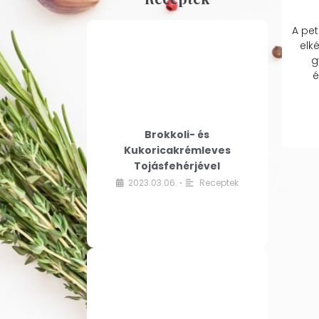
A pet
elk
g
é
Brokkoli- és
Kukoricakrémleves
Tojásfehérjével
2023.03.06.
Receptek
•