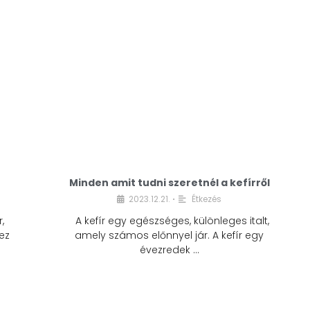
Minden amit tudni szeretnél a kefírről
2023.12.21.
Étkezés
•
,
A kefír egy egészséges, különleges italt,
ez
amely számos előnnyel jár. A kefír egy
évezredek …