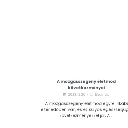
A mozgásszegény életmód
következményei
2023.12.20.
Életmód
•
A mozgásszegény életmód egyre inkáb
elterjedőben van, és ez súlyos egészségüg
következményekkel jár. A …