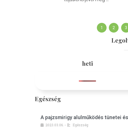
1
2
3
Legol
heti
Egészség
A pajzsmirigy alulműködés tünetei é
2023.03.06.
Egészség
•