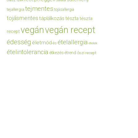
saláta
tejmentes
tejallergia
tojásallergia
tojásmentes
táplálkozás
tészta
tészta
vegán
vegán recept
recept
édesség
ételallergia
életmód
és
ételek
ételintolerancia
étkezés
étrend
őszi recept