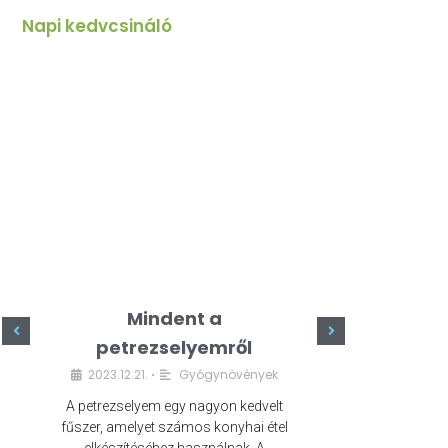
Napi kedvcsináló
Mindent a
Minde
petrezselyemről
szeret
2023.12.21.
Gyógynövények
2023.
•
A petrezselyem egy nagyon kedvelt
A kefír egy egé
fűszer, amelyet számos konyhai étel
amely számos e