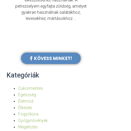
elkészítéséhez használnak. A
évezredek óta f
petrezselyem egyfajta zöldség, amelyet
legkülönb
gyakran használnak salátákhoz,
levesekhez, mártásokhoz …
KÖVESS MINKET!
Kategóriák
Cukormentes
Egészség
Életmód
Étkezés
Fogyókúra
Gyógynövények
Megelőzés