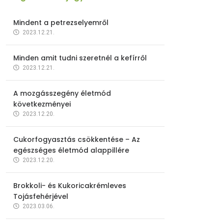
Mindent a petrezselyemről
2023.12.21.
Minden amit tudni szeretnél a kefírről
2023.12.21.
A mozgásszegény életmód
következményei
2023.12.20.
Cukorfogyasztás csökkentése – Az
egészséges életmód alappillére
2023.12.20.
Brokkoli- és Kukoricakrémleves
Tojásfehérjével
2023.03.06.