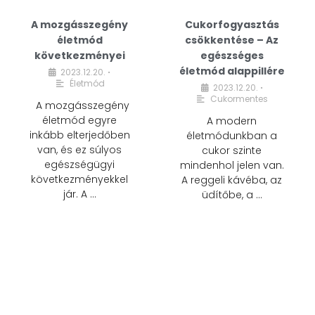
A mozgásszegény
Cukorfogyasztás
életmód
csökkentése – Az
következményei
egészséges
életmód alappillére
2023.12.20.
•
Életmód
2023.12.20.
•
Cukormentes
A mozgásszegény
életmód egyre
A modern
inkább elterjedőben
életmódunkban a
van, és ez súlyos
cukor szinte
egészségügyi
mindenhol jelen van.
következményekkel
A reggeli kávéba, az
jár. A …
üdítőbe, a …