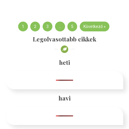
1
2
3
…
5
Következő »
Legolvasottabb cikkek
heti
havi