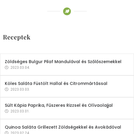
Receptek
Brokkoli- és Kukoricakrémleves
Tojásfehérjével
Receptek
2023.03.06.
Zöldséges Bulgur Pilaf Mandulával és Szőlőszemekkel
2023.03.04.
Köles Saláta Füstölt Hallal és Citrommártással
2023.03.03.
Sült Kápia Paprika, Fűszeres Rizzsel és Olívaolajjal
2023.03.01.
Quinoa Saláta Grillezett Zöldségekkel és Avokádóval
2023.02.24.