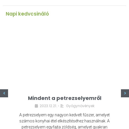
Napi kedvcsináló
z
Mindent a petrezselyemről
2023.12.21.
Gyógynövények
•
A petrezselyem egy nagyon kedvelt fűszer, amelyet
számos konyhai étel elkészítéséhez használnak. A
petrezselyem egyfajta zöldség, amelyet gyakran