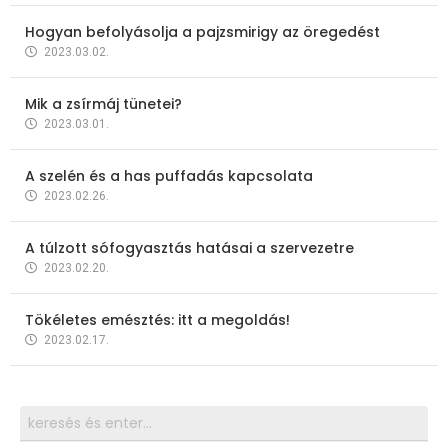
Hogyan befolyásolja a pajzsmirigy az öregedést
2023.03.02.
Mik a zsírmáj tünetei?
2023.03.01.
A szelén és a has puffadás kapcsolata
2023.02.26.
A túlzott sófogyasztás hatásai a szervezetre
2023.02.20.
Tökéletes emésztés: itt a megoldás!
2023.02.17.