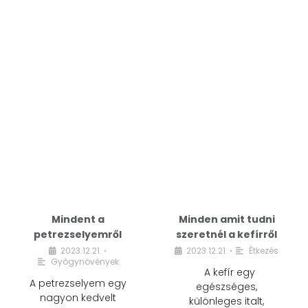
Mindent a
Minden amit tudni
petrezselyemről
szeretnél a kefírről
2023.12.21.
2023.12.21.
Étkezés
•
•
Gyógynövények
A kefír egy
A petrezselyem egy
egészséges,
nagyon kedvelt
különleges italt,