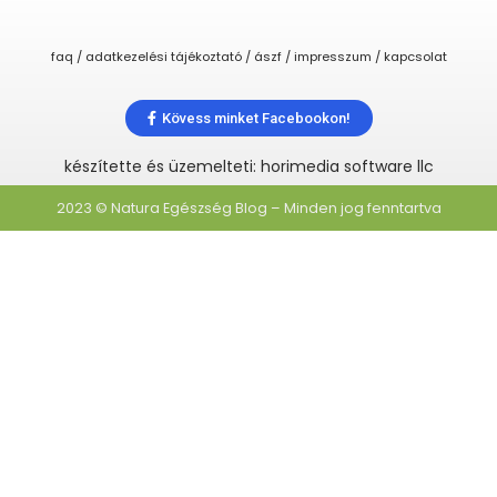
faq / adatkezelési tájékoztató / ászf / impresszum / kapcsolat
Kövess minket Facebookon!
készítette és üzemelteti: horimedia software llc
2023 © Natura Egészség Blog – Minden jog fenntartva