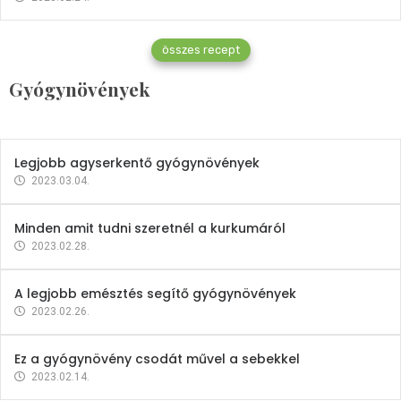
Gyógynövények
összes recept
Mindent a petrezselyemről
Gyógynövények
2023.12.21.
Legjobb agyserkentő gyógynövények
2023.03.04.
Minden amit tudni szeretnél a kurkumáról
2023.02.28.
A legjobb emésztés segítő gyógynövények
2023.02.26.
Ez a gyógynövény csodát művel a sebekkel
2023.02.14.
Vitaminok