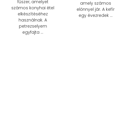
fűszer, amelyet
amely számos
számos konyhai étel
előnnyel jár. A kefír
elkészítéséhez
egy évezredek …
használnak. A
petrezselyem
egyfajta …