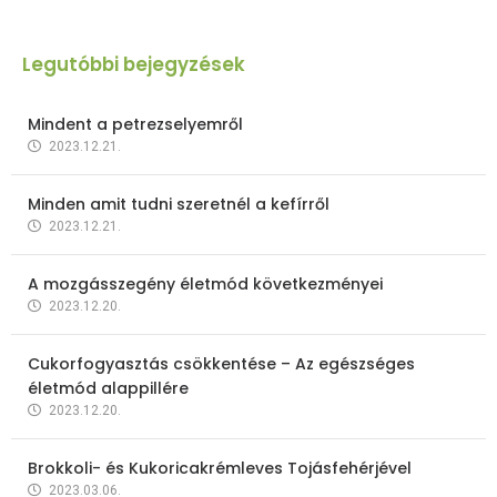
Legutóbbi bejegyzések
Mindent a petrezselyemről
2023.12.21.
Minden amit tudni szeretnél a kefírről
2023.12.21.
A mozgásszegény életmód következményei
2023.12.20.
Cukorfogyasztás csökkentése – Az egészséges
életmód alappillére
2023.12.20.
Brokkoli- és Kukoricakrémleves Tojásfehérjével
2023.03.06.