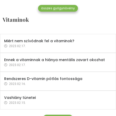
összes gyógynövény
Mindent a B-12 vitaminról
Vitaminok
2023.02.27.
Miért nem szívódnak fel a vitaminok?
2023.02.17.
Ennek a vitaminnak a hiánya mentális zavart okozhat
2023.02.17.
Rendszeres D-vitamin pótlás fontossága
2023.02.16.
Vashiány tünetei
2023.02.15.