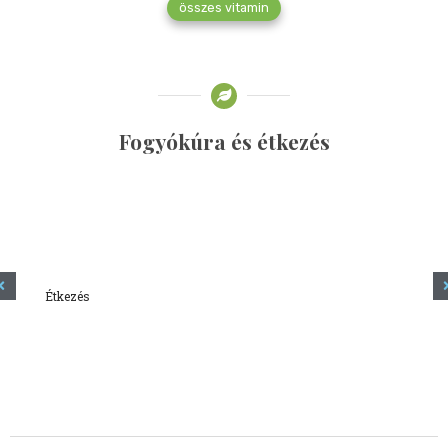
összes vitamin
Fogyókúra és étkezés
Étkezés
Minden amit tudni szeretnél a kefírről
2023.12.21.