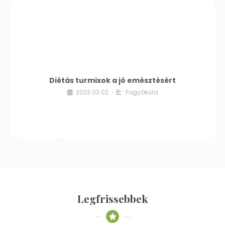
Diétás turmixok a jó emésztésért
2023.03.02.
Fogyókúra
•
Legfrissebbek