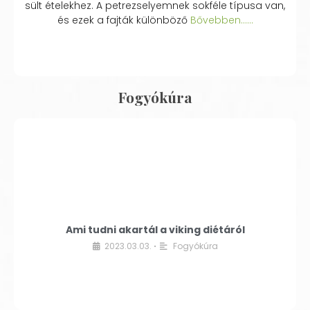
sült ételekhez. A petrezselyemnek sokféle típusa van,
és ezek a fajták különböző
Bővebben...…
Fogyókúra
Ami tudni akartál a viking diétáról
2023.03.03.
Fogyókúra
•