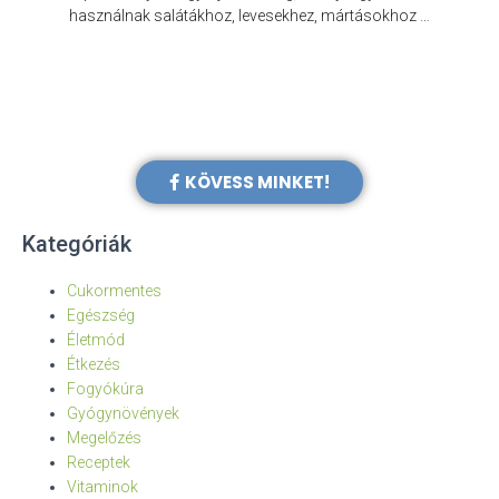
e
használnak salátákhoz, levesekhez, mártásokhoz …
KÖVESS MINKET!
Kategóriák
Cukormentes
Egészség
Életmód
Étkezés
Fogyókúra
Gyógynövények
Megelőzés
Receptek
Vitaminok