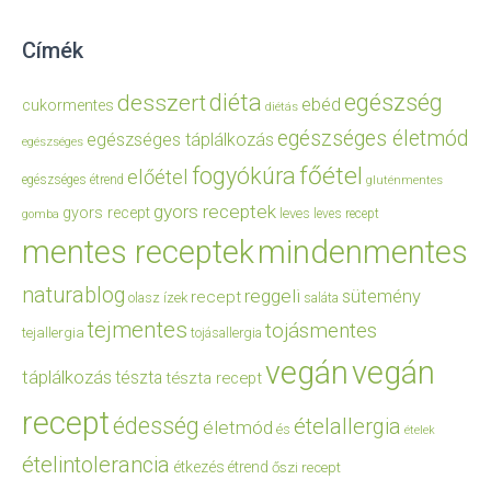
Címék
diéta
egészség
desszert
ebéd
cukormentes
diétás
egészséges életmód
egészséges táplálkozás
egészséges
főétel
fogyókúra
előétel
egészséges étrend
gluténmentes
gyors receptek
gyors recept
leves
leves recept
gomba
mentes receptek
mindenmentes
naturablog
reggeli
sütemény
recept
olasz ízek
saláta
tejmentes
tojásmentes
tejallergia
tojásallergia
vegán
vegán
táplálkozás
tészta
tészta recept
recept
édesség
ételallergia
életmód
és
ételek
ételintolerancia
étkezés
étrend
őszi recept