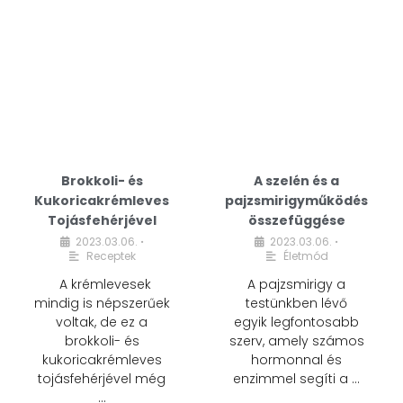
Brokkoli- és
A szelén és a
Kukoricakrémleves
pajzsmirigyműködés
Tojásfehérjével
összefüggése
2023.03.06.
2023.03.06.
•
•
Receptek
Életmód
A krémlevesek
A pajzsmirigy a
mindig is népszerűek
testünkben lévő
voltak, de ez a
egyik legfontosabb
brokkoli- és
szerv, amely számos
kukoricakrémleves
hormonnal és
tojásfehérjével még
enzimmel segíti a …
…