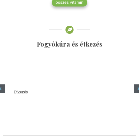
összes vitamin
Fogyókúra és étkezés
Étkezés
Minden amit tudni szeretnél a kefírről
2023.12.21.