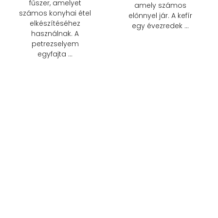
fűszer, amelyet
amely számos
számos konyhai étel
előnnyel jár. A kefír
elkészítéséhez
egy évezredek …
használnak. A
petrezselyem
egyfajta …