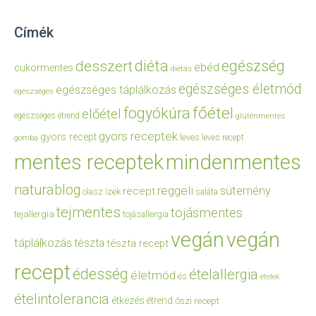
Címék
diéta
egészség
desszert
ebéd
cukormentes
diétás
egészséges életmód
egészséges táplálkozás
egészséges
főétel
fogyókúra
előétel
egészséges étrend
gluténmentes
gyors receptek
gyors recept
leves
leves recept
gomba
mentes receptek
mindenmentes
naturablog
reggeli
sütemény
recept
olasz ízek
saláta
tejmentes
tojásmentes
tejallergia
tojásallergia
vegán
vegán
táplálkozás
tészta
tészta recept
recept
édesség
ételallergia
életmód
és
ételek
ételintolerancia
étkezés
étrend
őszi recept