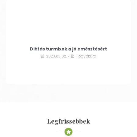
Diétás turmixok a jó emésztésért
2023.03.02.
Fogyókúra
•
Legfrissebbek