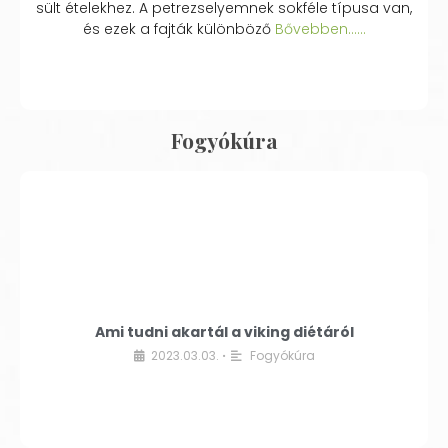
sült ételekhez. A petrezselyemnek sokféle típusa van,
és ezek a fajták különböző
Bővebben...…
Fogyókúra
Ami tudni akartál a viking diétáról
2023.03.03.
Fogyókúra
•