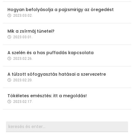
Hogyan befolyásolja a pajzsmirigy az öregedést
2023.03.02.
Mik a zsírmáj tünetei?
2023.03.01.
A szelén és a has puffadás kapcsolata
2023.02.26.
A túlzott sófogyasztás hatásai a szervezetre
2023.02.20.
Tökéletes emésztés: itt a megoldás!
2023.02.17.