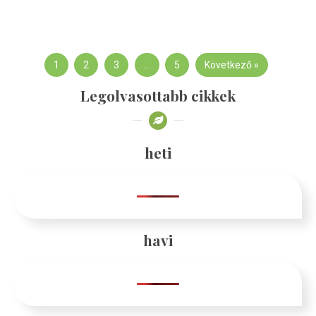
1
2
3
…
5
Következő »
Legolvasottabb cikkek
heti
havi