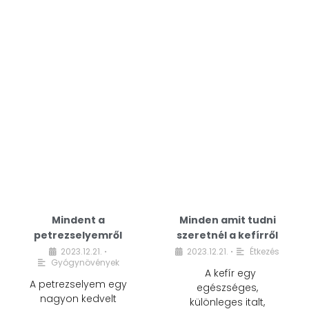
Mindent a
Minden amit tudni
petrezselyemről
szeretnél a kefírről
2023.12.21.
2023.12.21.
Étkezés
•
•
Gyógynövények
A kefír egy
A petrezselyem egy
egészséges,
nagyon kedvelt
különleges italt,