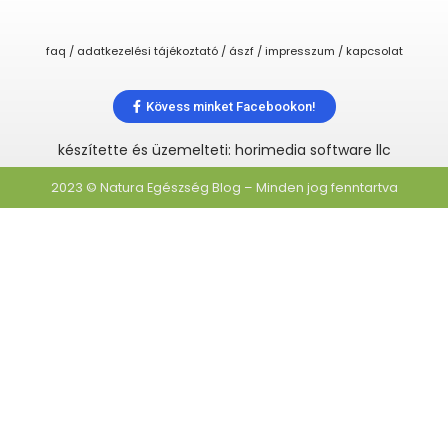
faq / adatkezelési tájékoztató / ászf / impresszum / kapcsolat
Kövess minket Facebookon!
készítette és üzemelteti: horimedia software llc
2023 © Natura Egészség Blog – Minden jog fenntartva