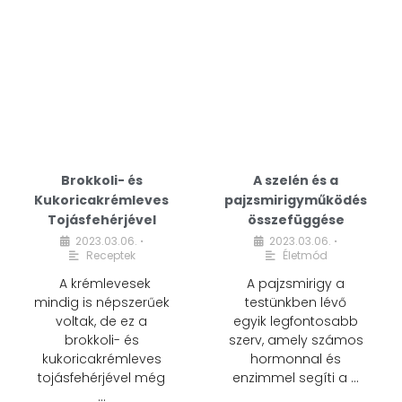
Brokkoli- és
A szelén és a
Kukoricakrémleves
pajzsmirigyműködés
Tojásfehérjével
összefüggése
2023.03.06.
2023.03.06.
•
•
Receptek
Életmód
A krémlevesek
A pajzsmirigy a
mindig is népszerűek
testünkben lévő
voltak, de ez a
egyik legfontosabb
brokkoli- és
szerv, amely számos
kukoricakrémleves
hormonnal és
tojásfehérjével még
enzimmel segíti a …
…