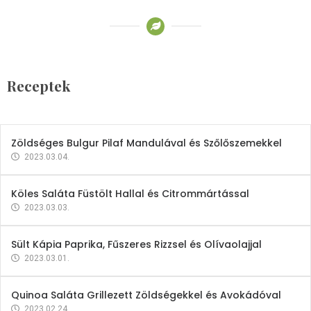
Receptek
Brokkoli- és Kukoricakrémleves
Tojásfehérjével
Receptek
2023.03.06.
Zöldséges Bulgur Pilaf Mandulával és Szőlőszemekkel
2023.03.04.
Köles Saláta Füstölt Hallal és Citrommártással
2023.03.03.
Sült Kápia Paprika, Fűszeres Rizzsel és Olívaolajjal
2023.03.01.
Quinoa Saláta Grillezett Zöldségekkel és Avokádóval
2023.02.24.