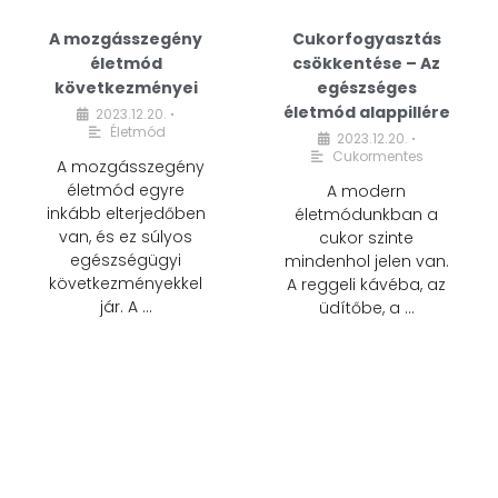
A mozgásszegény
Cukorfogyasztás
életmód
csökkentése – Az
következményei
egészséges
életmód alappillére
2023.12.20.
•
Életmód
2023.12.20.
•
Cukormentes
A mozgásszegény
életmód egyre
A modern
inkább elterjedőben
életmódunkban a
van, és ez súlyos
cukor szinte
egészségügyi
mindenhol jelen van.
következményekkel
A reggeli kávéba, az
jár. A …
üdítőbe, a …