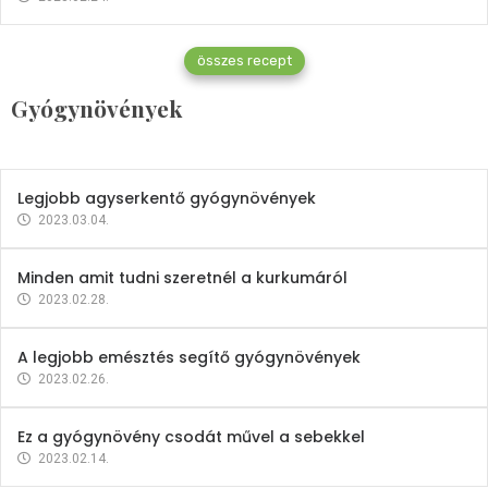
Gyógynövények
összes recept
Mindent a petrezselyemről
Gyógynövények
2023.12.21.
Legjobb agyserkentő gyógynövények
2023.03.04.
Minden amit tudni szeretnél a kurkumáról
2023.02.28.
A legjobb emésztés segítő gyógynövények
2023.02.26.
Ez a gyógynövény csodát művel a sebekkel
2023.02.14.
Vitaminok