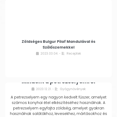
Zöldséges Bulgur Pilaf Mandulával és
Szőlőszemekkel
2023.03.04.
Receptek
•
Mindent a petrezselyemről
2023.12.21.
Gyógynövények
•
A petrezselyem egy nagyon kedvelt fűszer, amelyet
számos konyhai étel elkészítéséhez használnak. A
petrezselyem egyfajta zöldség, amelyet gyakran
használnak salátákhoz, levesekhez, mártásokhoz és