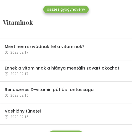
összes gyógynövény
Mindent a B-12 vitaminról
Vitaminok
2023.02.27.
Miért nem szívódnak fel a vitaminok?
2023.02.17.
Ennek a vitaminnak a hiánya mentális zavart okozhat
2023.02.17.
Rendszeres D-vitamin pótlás fontossága
2023.02.16.
Vashiány tünetei
2023.02.15.