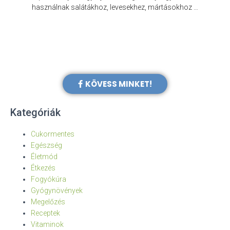
e
használnak salátákhoz, levesekhez, mártásokhoz …
KÖVESS MINKET!
Kategóriák
Cukormentes
Egészség
Életmód
Étkezés
Fogyókúra
Gyógynövények
Megelőzés
Receptek
Vitaminok