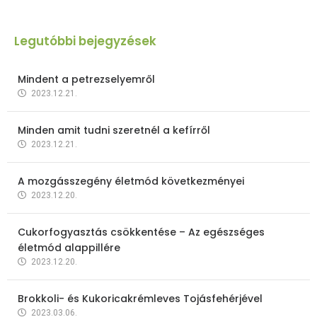
Legutóbbi bejegyzések
Mindent a petrezselyemről
2023.12.21.
Minden amit tudni szeretnél a kefírről
2023.12.21.
A mozgásszegény életmód következményei
2023.12.20.
Cukorfogyasztás csökkentése – Az egészséges
életmód alappillére
2023.12.20.
Brokkoli- és Kukoricakrémleves Tojásfehérjével
2023.03.06.