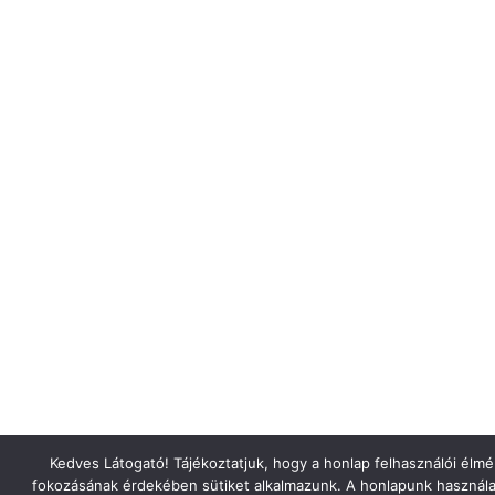
Kedves Látogató! Tájékoztatjuk, hogy a honlap felhasználói élm
fokozásának érdekében sütiket alkalmazunk. A honlapunk használa