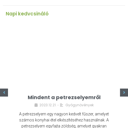
Napi kedvcsináló
z
Mindent a petrezselyemről
2023.12.21.
Gyógynövények
•
A petrezselyem egy nagyon kedvelt fűszer, amelyet
számos konyhai étel elkészítéséhez használnak. A
petrezselyem egyfajta zöldség, amelyet gyakran