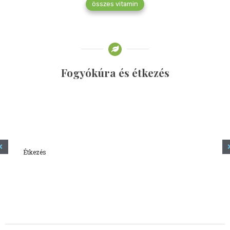
összes vitamin
Fogyókúra és étkezés
Étkezés
Minden amit tudni szeretnél a kefírről
2023.12.21.