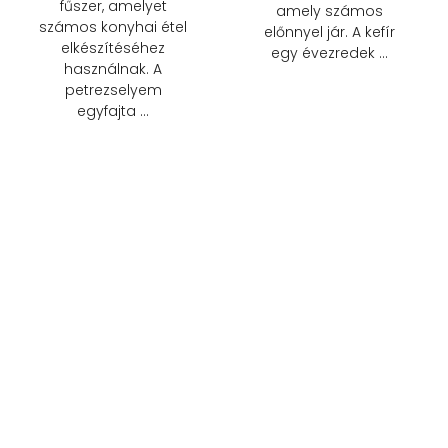
fűszer, amelyet
amely számos
számos konyhai étel
előnnyel jár. A kefír
elkészítéséhez
egy évezredek …
használnak. A
petrezselyem
egyfajta …