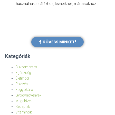
e
használnak salátákhoz, levesekhez, mártásokhoz …
KÖVESS MINKET!
Kategóriák
Cukormentes
Egészség
Életmód
Étkezés
Fogyókúra
Gyógynövények
Megelőzés
Receptek
Vitaminok