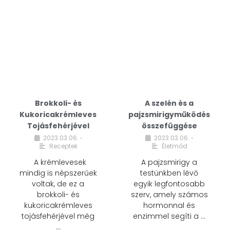
Brokkoli- és
A szelén és a
Kukoricakrémleves
pajzsmirigyműködés
Tojásfehérjével
összefüggése
2023.03.06.
2023.03.06.
•
•
Receptek
Életmód
A krémlevesek
A pajzsmirigy a
mindig is népszerűek
testünkben lévő
voltak, de ez a
egyik legfontosabb
brokkoli- és
szerv, amely számos
kukoricakrémleves
hormonnal és
tojásfehérjével még
enzimmel segíti a …
…