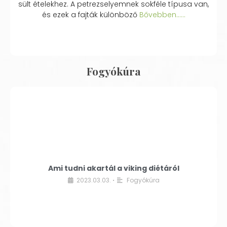
sült ételekhez. A petrezselyemnek sokféle típusa van,
és ezek a fajták különböző
Bővebben...…
Fogyókúra
Ami tudni akartál a viking diétáról
2023.03.03.
Fogyókúra
•