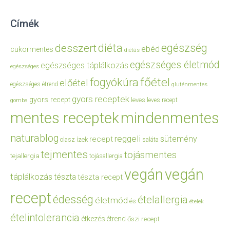
Címék
diéta
egészség
desszert
ebéd
cukormentes
diétás
egészséges életmód
egészséges táplálkozás
egészséges
főétel
fogyókúra
előétel
egészséges étrend
gluténmentes
gyors receptek
gyors recept
leves
leves recept
gomba
mentes receptek
mindenmentes
naturablog
reggeli
sütemény
recept
olasz ízek
saláta
tejmentes
tojásmentes
tejallergia
tojásallergia
vegán
vegán
táplálkozás
tészta
tészta recept
recept
édesség
ételallergia
életmód
és
ételek
ételintolerancia
étkezés
étrend
őszi recept