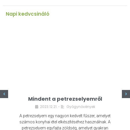
Napi kedvcsináló
z
Mindent a petrezselyemről
2023.12.21.
Gyógynövények
•
A petrezselyem egy nagyon kedvelt fűszer, amelyet
számos konyhai étel elkészítéséhez használnak. A
petrezselyem egyfajta zöldség, amelyet gyakran