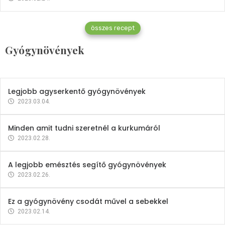
Gyógynövények
összes recept
Mindent a petrezselyemről
Gyógynövények
2023.12.21.
Legjobb agyserkentő gyógynövények
2023.03.04.
Minden amit tudni szeretnél a kurkumáról
2023.02.28.
A legjobb emésztés segítő gyógynövények
2023.02.26.
Ez a gyógynövény csodát művel a sebekkel
2023.02.14.
Vitaminok