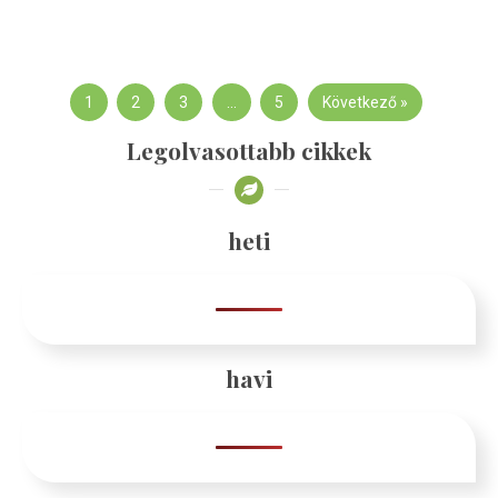
1
2
3
…
5
Következő »
Legolvasottabb cikkek
heti
havi