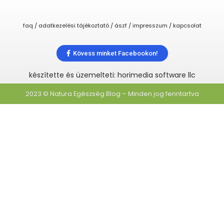
faq / adatkezelési tájékoztató / ászf / impresszum / kapcsolat
Kövess minket Facebookon!
készítette és üzemelteti: horimedia software llc
2023 © Natura Egészség Blog – Minden jog fenntartva