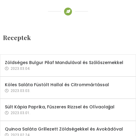
Receptek
Brokkoli- és Kukoricakrémleves
Tojásfehérjével
Receptek
2023.03.06.
Zöldséges Bulgur Pilaf Mandulával és Szőlőszemekkel
2023.03.04.
Köles Saláta Füstölt Hallal és Citrommártással
2023.03.03.
Sült Kápia Paprika, Fűszeres Rizzsel és Olívaolajjal
2023.03.01.
Quinoa Saláta Grillezett Zöldségekkel és Avokádóval
2023.02.24.