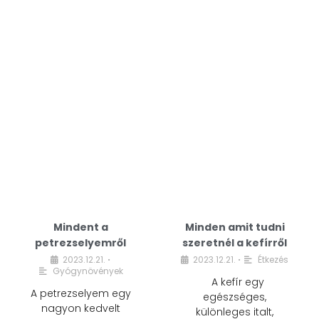
Mindent a
Minden amit tudni
petrezselyemről
szeretnél a kefírről
2023.12.21.
2023.12.21.
Étkezés
•
•
Gyógynövények
A kefír egy
A petrezselyem egy
egészséges,
nagyon kedvelt
különleges italt,