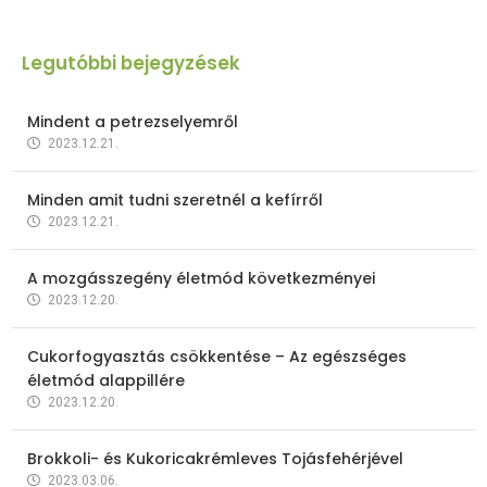
Legutóbbi bejegyzések
Mindent a petrezselyemről
2023.12.21.
Minden amit tudni szeretnél a kefírről
2023.12.21.
A mozgásszegény életmód következményei
2023.12.20.
Cukorfogyasztás csökkentése – Az egészséges
életmód alappillére
2023.12.20.
Brokkoli- és Kukoricakrémleves Tojásfehérjével
2023.03.06.