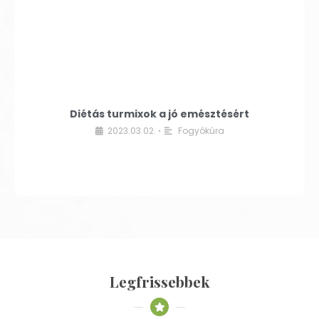
Diétás turmixok a jó emésztésért
2023.03.02.
Fogyókúra
•
Legfrissebbek