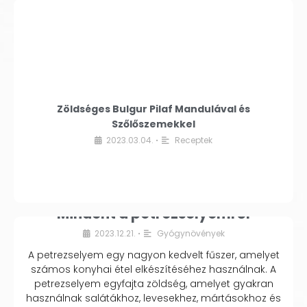
Zöldséges Bulgur Pilaf Mandulával és
Szőlőszemekkel
2023.03.04.
Receptek
•
Mindent a petrezselyemről
2023.12.21.
Gyógynövények
•
A petrezselyem egy nagyon kedvelt fűszer, amelyet
számos konyhai étel elkészítéséhez használnak. A
petrezselyem egyfajta zöldség, amelyet gyakran
használnak salátákhoz, levesekhez, mártásokhoz és