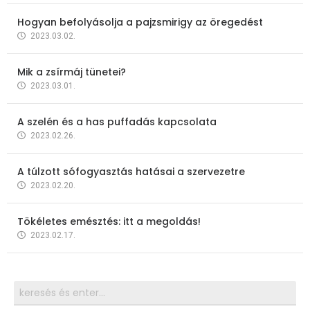
Hogyan befolyásolja a pajzsmirigy az öregedést
2023.03.02.
Mik a zsírmáj tünetei?
2023.03.01.
A szelén és a has puffadás kapcsolata
2023.02.26.
A túlzott sófogyasztás hatásai a szervezetre
2023.02.20.
Tökéletes emésztés: itt a megoldás!
2023.02.17.