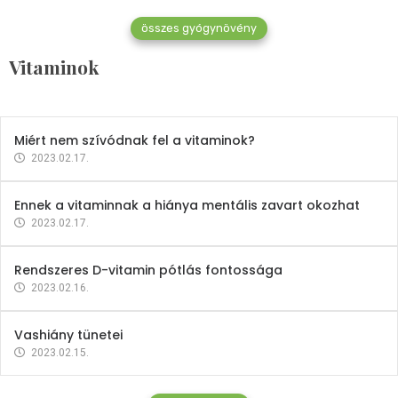
összes gyógynövény
Mindent a B-12 vitaminról
Vitaminok
2023.02.27.
Miért nem szívódnak fel a vitaminok?
2023.02.17.
Ennek a vitaminnak a hiánya mentális zavart okozhat
2023.02.17.
Rendszeres D-vitamin pótlás fontossága
2023.02.16.
Vashiány tünetei
2023.02.15.