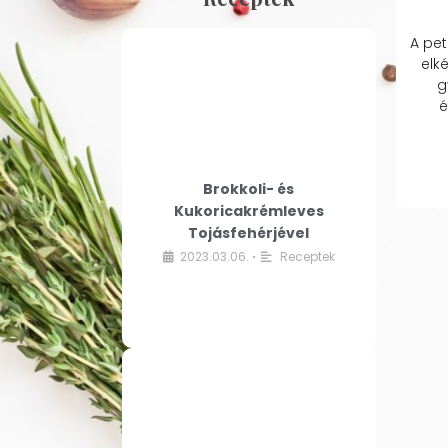
A pet
elk
g
é
Brokkoli- és
Kukoricakrémleves
Tojásfehérjével
2023.03.06.
Receptek
•