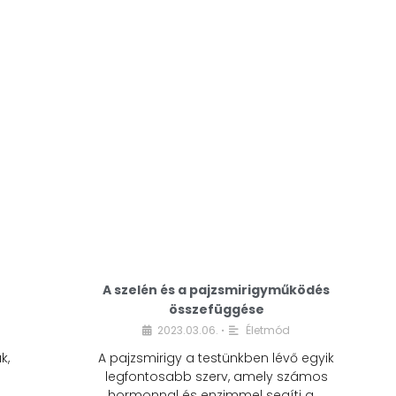
A modern életmódunkban a cukor szinte
mindenhol jelen van. A reggeli kávéba, az
üdítőbe, a desszertekbe és még sok más
élelmiszerbe is …
A szelén és a pajzsmirigyműködés
összefüggése
2023.03.06.
Életmód
•
k,
A pajzsmirigy a testünkben lévő egyik
legfontosabb szerv, amely számos
hormonnal és enzimmel segíti a …