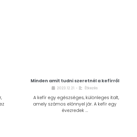
Minden amit tudni szeretnél a kefírről
2023.12.21.
Étkezés
•
,
A kefír egy egészséges, különleges italt,
ez
amely számos előnnyel jár. A kefír egy
évezredek …