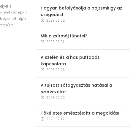
elyet a
Hogyan befolyásolja a pajzsmirigy az
 következtében
öregedést
folyásolhatják
2023.03.02.
elésére
Mik a zsírmáj tünetei?
2023.03.01.
A szelén és a has puffadás
kapcsolata
2023.02.26.
A túlzott sófogyasztás hatásai a
szervezetre
2023.02.20.
Tökéletes emésztés: itt a megoldás!
2023.02.17.