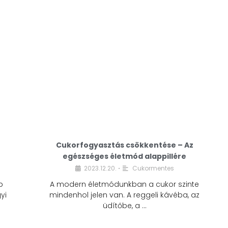
Cukorfogyasztás csökkentése – Az
egészséges életmód alappillére
Cukorfogyasztás
2023.12.20.
Cukormentes
•
csökkentése – Az
b
A modern életmódunkban a cukor szinte
egészséges életmód
yi
mindenhol jelen van. A reggeli kávéba, az
alappillére
üdítőbe, a …
2023.12.20.
Cukormentes
•