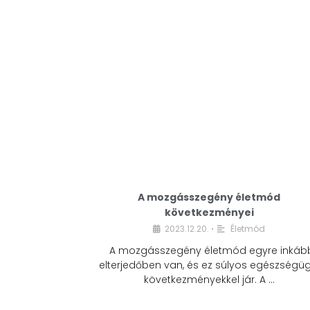
A mozgásszegény életmód
következményei
2023.12.20.
Életmód
•
A mozgásszegény életmód egyre inkáb
elterjedőben van, és ez súlyos egészségüg
következményekkel jár. A …