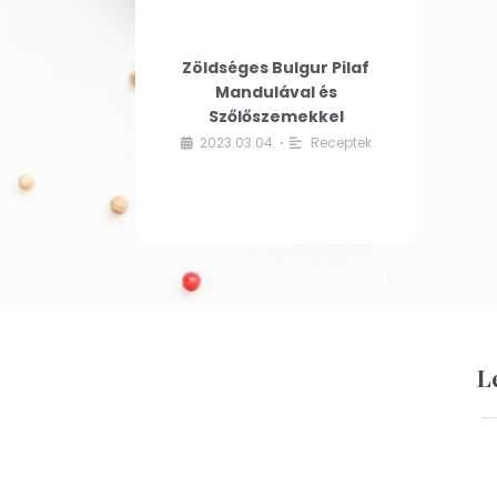
Zöldséges Bulgur Pilaf
Mandulával és
Szőlőszemekkel
2023.03.04.
Receptek
•
L