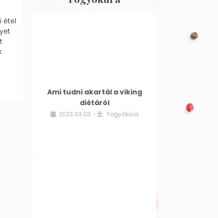
 étel
yet
t
k
Ami tudni akartál a viking
diétáról
2023.03.03.
Fogyókúra
•