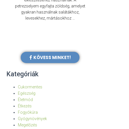
elkészítéséhez használnak. A
évezredek óta f
petrezselyem egyfajta zöldség, amelyet
legkülönb
gyakran használnak salátákhoz,
levesekhez, mártásokhoz …
KÖVESS MINKET!
Kategóriák
Cukormentes
Egészség
Életmód
Étkezés
Fogyókúra
Gyógynövények
Megelőzés