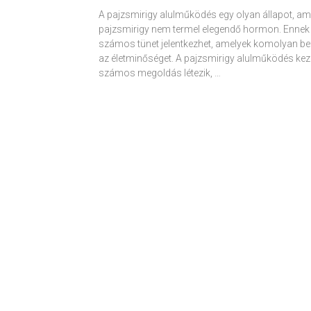
A pajzsmirigy alulműködés egy olyan állapot, am
pajzsmirigy nem termel elegendő hormon. Ennek
számos tünet jelentkezhet, amelyek komolyan be
az életminőséget. A pajzsmirigy alulműködés kez
számos megoldás létezik, …
Receptek