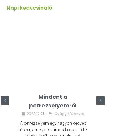
Napi kedvcsináló
Mindent a
Minde
petrezselyemről
szeret
2023.12.21.
Gyógynövények
2023.
•
A petrezselyem egy nagyon kedvelt
A kefír egy egé
fűszer, amelyet számos konyhai étel
amely számos e