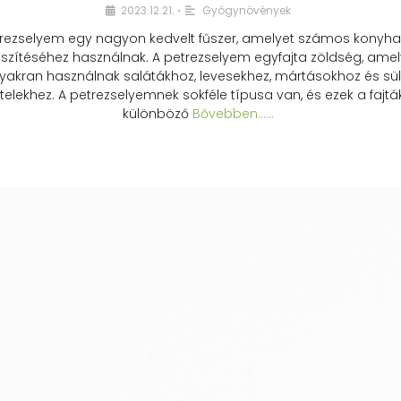
2023.12.21.
Gyógynövények
•
rezselyem egy nagyon kedvelt fűszer, amelyet számos konyhai
észítéséhez használnak. A petrezselyem egyfajta zöldség, amel
yakran használnak salátákhoz, levesekhez, mártásokhoz és sül
telekhez. A petrezselyemnek sokféle típusa van, és ezek a fajtá
különböző
Bővebben...…