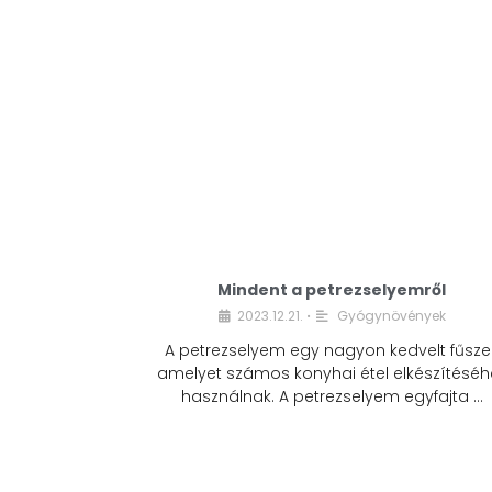
Mindent a petrezselyemről
2023.12.21.
Gyógynövények
•
A petrezselyem egy nagyon kedvelt fűszer
amelyet számos konyhai étel elkészítéséh
használnak. A petrezselyem egyfajta …