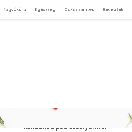
Fogyókúra
Egészség
Cukormentes
Receptek
Mindent a petrezselyemről