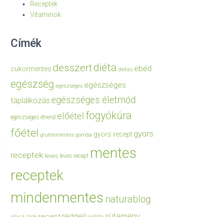
Receptek
Vitaminok
Címék
diéta
desszert
ebéd
cukormentes
diétás
egészség
egészséges
egészséges
egészséges életmód
táplálkozás
fogyókúra
előétel
egészséges étrend
főétel
gyors
gyors recept
gluténmentes
gomba
mentes
receptek
leves
leves recept
receptek
mindenmentes
naturablog
reggeli
sütemény
recept
olasz ízek