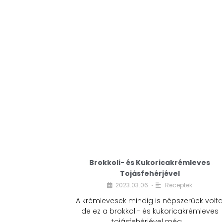
Brokkoli- és Kukoricakrémleves
Tojásfehérjével
2023.03.06.
Receptek
•
A krémlevesek mindig is népszerűek volta
de ez a brokkoli- és kukoricakrémleves
tojásfehérjével még …