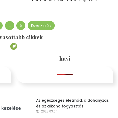
…
5
Következő »
vasottabb cikkek
havi
Az egészséges életmód, a dohányzás
és az alkoholfogyasztás
s kezelése
2023.03.04.