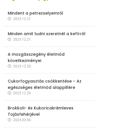
Mindent a petrezselyemről
2023.12.21.
Minden amit tudni szeretnél a kefírről
2023.12.21.
A mozgásszegény életmód
következményei
2023.12.20.
Cukorfogyasztás csökkentése – Az
egészséges életmód alappillére
2023.12.20.
Brokkoli- és Kukoricakrémleves
Tojásfehérjével
2023.03.06.