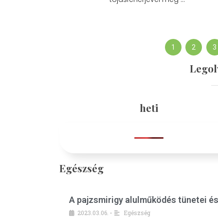
1
2
3
Legol
heti
Egészség
A pajzsmirigy alulműködés tünetei é
2023.03.06.
Egészség
•