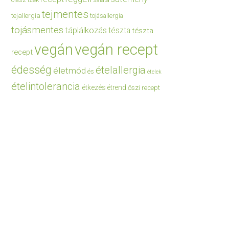
saláta
tejmentes
tejallergia
tojásallergia
tojásmentes
táplálkozás
tészta
tészta
vegán
vegán recept
recept
édesség
ételallergia
életmód
és
ételek
ételintolerancia
étkezés
étrend
őszi recept