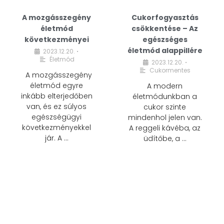
A mozgásszegény
Cukorfogyasztás
életmód
csökkentése – Az
következményei
egészséges
életmód alappillére
2023.12.20.
•
Életmód
2023.12.20.
•
Cukormentes
A mozgásszegény
életmód egyre
A modern
inkább elterjedőben
életmódunkban a
van, és ez súlyos
cukor szinte
egészségügyi
mindenhol jelen van.
következményekkel
A reggeli kávéba, az
jár. A …
üdítőbe, a …