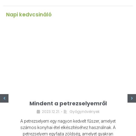
Napi kedvcsináló
z
Mindent a petrezselyemről
2023.12.21.
Gyógynövények
•
A petrezselyem egy nagyon kedvelt fűszer, amelyet
számos konyhai étel elkészítéséhez használnak. A
petrezselyem egyfajta zöldség, amelyet gyakran