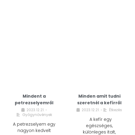
Mindent a
Minden amit tudni
petrezselyemről
szeretnél a kefírről
2023.12.21.
2023.12.21.
Étkezés
•
•
Gyógynövények
A kefír egy
A petrezselyem egy
egészséges,
nagyon kedvelt
különleges italt,