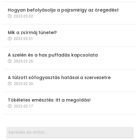
Hogyan befolyásolja a pajzsmirigy az öregedést
2023.03.02.
Mik a zsírmáj tünetei?
2023.03.01.
A szelén és a has puffadás kapcsolata
2023.02.26.
A túlzott sófogyasztás hatásai a szervezetre
2023.02.20.
Tökéletes emésztés: itt a megoldás!
2023.02.17.