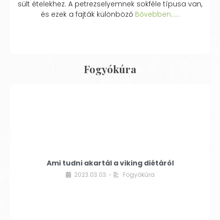
sült ételekhez. A petrezselyemnek sokféle típusa van,
és ezek a fajták különböző
Bővebben...…
Fogyókúra
Ami tudni akartál a viking diétáról
2023.03.03.
Fogyókúra
•