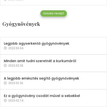
Gyógynövények
összes recept
Mindent a petrezselyemről
Gyógynövények
2023.12.21.
Legjobb agyserkentő gyógynövények
2023.03.04.
Minden amit tudni szeretnél a kurkumáról
2023.02.28.
A legjobb emésztés segítő gyógynövények
2023.02.26.
Ez a gyógynövény csodát művel a sebekkel
2023.02.14.
Vitaminok