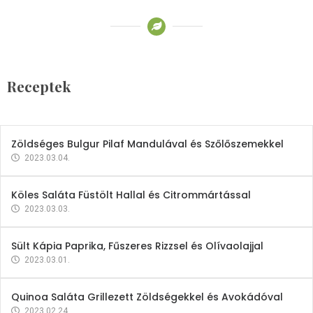
Receptek
Brokkoli- és Kukoricakrémleves
Tojásfehérjével
Receptek
2023.03.06.
Zöldséges Bulgur Pilaf Mandulával és Szőlőszemekkel
2023.03.04.
Köles Saláta Füstölt Hallal és Citrommártással
2023.03.03.
Sült Kápia Paprika, Fűszeres Rizzsel és Olívaolajjal
2023.03.01.
Quinoa Saláta Grillezett Zöldségekkel és Avokádóval
2023.02.24.