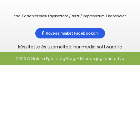
faq / adatkezelési tájékoztató / ászf / impresszum / kapcsolat
Kövess minket Facebookon!
készítette és üzemelteti: horimedia software llc
2023 © Natura Egészség Blog – Minden jog fenntartva