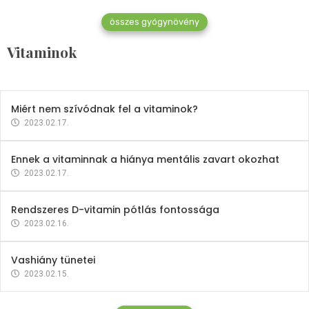
összes gyógynövény
Mindent a B-12 vitaminról
Vitaminok
2023.02.27.
Miért nem szívódnak fel a vitaminok?
2023.02.17.
Ennek a vitaminnak a hiánya mentális zavart okozhat
2023.02.17.
Rendszeres D-vitamin pótlás fontossága
2023.02.16.
Vashiány tünetei
2023.02.15.