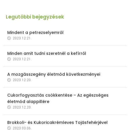
Legutóbbi bejegyzések
Mindent a petrezselyemről
2023.12.21.
Minden amit tudni szeretnél a kefírről
2023.12.21.
A mozgásszegény életmód következményei
2023.12.20.
Cukorfogyasztás csökkentése – Az egészséges
életmód alappillére
2023.12.20.
Brokkoli- és Kukoricakrémleves Tojásfehérjével
2023.03.06.