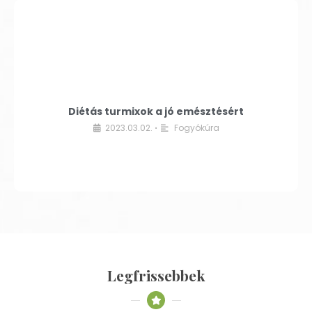
Diétás turmixok a jó emésztésért
2023.03.02.
Fogyókúra
•
Legfrissebbek