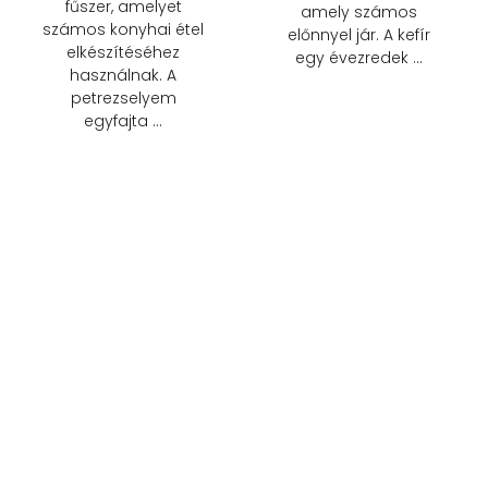
fűszer, amelyet
amely számos
számos konyhai étel
előnnyel jár. A kefír
elkészítéséhez
egy évezredek …
használnak. A
petrezselyem
egyfajta …