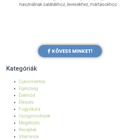
e
használnak salátákhoz, levesekhez, mártásokhoz …
KÖVESS MINKET!
Kategóriák
Cukormentes
Egészség
Életmód
Étkezés
Fogyókúra
Gyógynövények
Megelőzés
Receptek
Vitaminok