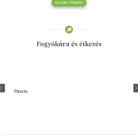
összes vitamin
Fogyókúra és étkezés
Étkezés
Minden amit tudni szeretnél a kefírről
2023.12.21.