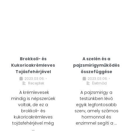
Brokkoli- és
A szelén és a
Kukoricakrémleves
pajzsmirigyműködés
Tojásfehérjével
összefüggése
2023.03.06.
2023.03.06.
•
•
Receptek
Életmód
A krémlevesek
A pajzsmirigy a
mindig is népszerűek
testünkben lévő
voltak, de ez a
egyik legfontosabb
brokkoli- és
szerv, amely számos
kukoricakrémleves
hormonnal és
tojásfehérjével még
enzimmel segíti a …
…