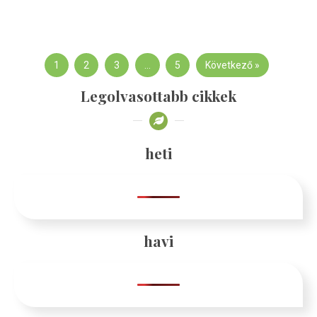
1
2
3
…
5
Következő »
Legolvasottabb cikkek
heti
havi