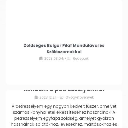
Zöldséges Bulgur Pilaf Mandulával és
Szőlőszemekkel
2023.03.04.
Receptek
•
Mindent a petrezselyemről
2023.12.21.
Gyógynövények
•
A petrezselyem egy nagyon kedvelt fűszer, amelyet
számos konyhai étel elkészítéséhez használnak. A
petrezselyem egyfajta zöldség, amelyet gyakran
használnak salátákhoz, levesekhez, mártásokhoz és