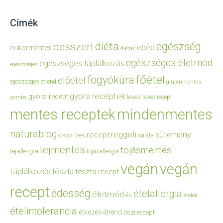
Címék
diéta
egészség
desszert
ebéd
cukormentes
diétás
egészséges életmód
egészséges táplálkozás
egészséges
főétel
fogyókúra
előétel
egészséges étrend
gluténmentes
gyors receptek
gyors recept
leves
leves recept
gomba
mentes receptek
mindenmentes
naturablog
reggeli
sütemény
recept
olasz ízek
saláta
tejmentes
tojásmentes
tejallergia
tojásallergia
vegán
vegán
táplálkozás
tészta
tészta recept
recept
édesség
ételallergia
életmód
és
ételek
ételintolerancia
étkezés
étrend
őszi recept