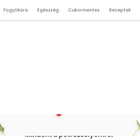
Fogyókúra
Egészség
Cukormentes
Receptek
Mindent a petrezselyemről