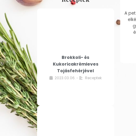
A pet
elk
g
é
Brokkoli- és
Kukoricakrémleves
Tojásfehérjével
2023.03.06.
Receptek
•