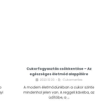
Cukorfogyasztás csökkentése – Az
egészséges életmód alappillére
Cukorfogyasztás
2023.12.20.
Cukormentes
•
csökkentése – Az
b
A modern életmódunkban a cukor szinte
egészséges életmód
yi
mindenhol jelen van. A reggeli kávéba, az
alappillére
üdítőbe, a …
2023.12.20.
Cukormentes
•