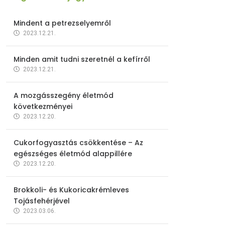
Mindent a petrezselyemről
2023.12.21.
Minden amit tudni szeretnél a kefírről
2023.12.21.
A mozgásszegény életmód
következményei
2023.12.20.
Cukorfogyasztás csökkentése – Az
egészséges életmód alappillére
2023.12.20.
Brokkoli- és Kukoricakrémleves
Tojásfehérjével
2023.03.06.