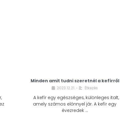
Minden amit tudni szeretnél a kefírről
2023.12.21.
Étkezés
•
,
A kefír egy egészséges, különleges italt,
ez
amely számos előnnyel jár. A kefír egy
évezredek …