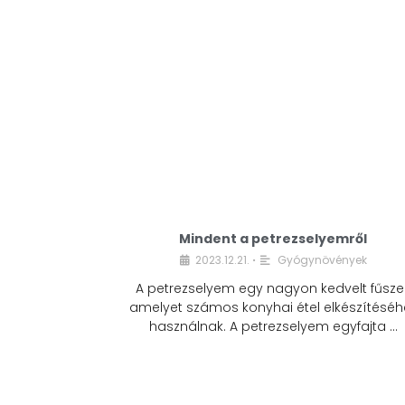
Mindent a petrezselyemről
2023.12.21.
Gyógynövények
•
A petrezselyem egy nagyon kedvelt fűszer
amelyet számos konyhai étel elkészítéséh
használnak. A petrezselyem egyfajta …