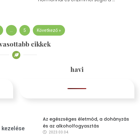
…
5
Következő »
vasottabb cikkek
havi
Az egészséges életmód, a dohányzás
és az alkoholfogyasztás
s kezelése
2023.03.04.