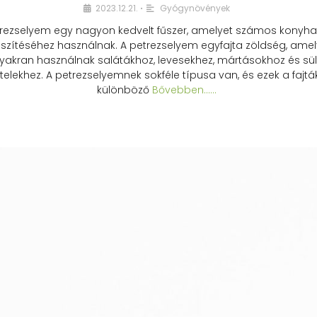
2023.12.21.
Gyógynövények
•
rezselyem egy nagyon kedvelt fűszer, amelyet számos konyhai
észítéséhez használnak. A petrezselyem egyfajta zöldség, amel
yakran használnak salátákhoz, levesekhez, mártásokhoz és sül
telekhez. A petrezselyemnek sokféle típusa van, és ezek a fajtá
különböző
Bővebben...…