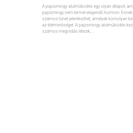
A pajzsmirigy alulműködés egy olyan állapot, am
pajzsmirigy nem termel elegendő hormon. Ennek
számos tünet jelentkezhet, amelyek komolyan be
az életminőséget. A pajzsmirigy alulműködés kez
számos megoldás létezik, …
Receptek