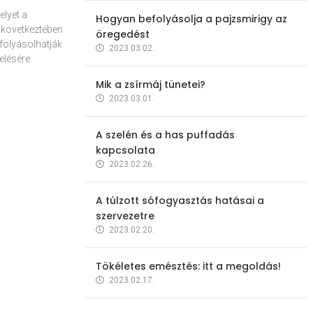
elyet a
Hogyan befolyásolja a pajzsmirigy az
 következtében
öregedést
folyásolhatják
2023.03.02.
elésére
Mik a zsírmáj tünetei?
2023.03.01.
A szelén és a has puffadás
kapcsolata
2023.02.26.
A túlzott sófogyasztás hatásai a
szervezetre
2023.02.20.
Tökéletes emésztés: itt a megoldás!
2023.02.17.