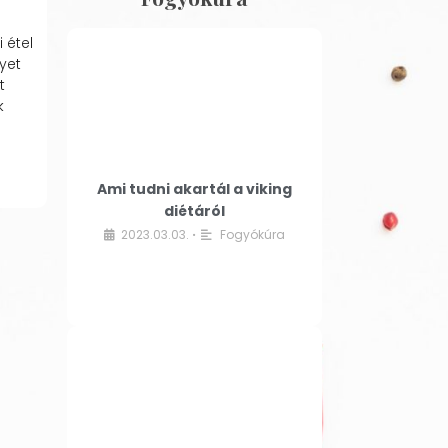
 étel
yet
t
k
Ami tudni akartál a viking
diétáról
2023.03.03.
Fogyókúra
•