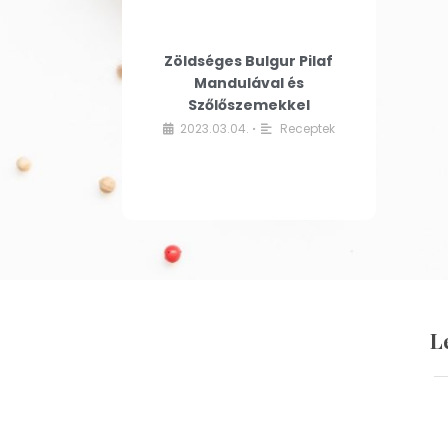
Zöldséges Bulgur Pilaf
Mandulával és
Szőlőszemekkel
2023.03.04.
Receptek
•
L