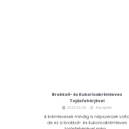
Brokkoli- és Kukoricakrémleves
Tojásfehérjével
2023.03.06.
Receptek
•
A krémlevesek mindig is népszerűek volta
de ez a brokkoli- és kukoricakrémleves
tojásfehérjével még …