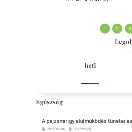
1
2
3
Legol
heti
Egészség
A pajzsmirigy alulműködés tünetei é
2023.03.06.
Egészség
•