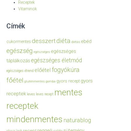
Receptek
Vitaminok
Címék
diéta
desszert
ebéd
cukormentes
diétás
egészség
egészséges
egészséges
egészséges életmód
táplálkozás
fogyókúra
előétel
egészséges étrend
főétel
gyors
gyors recept
gluténmentes
gomba
mentes
receptek
leves
leves recept
receptek
mindenmentes
naturablog
reggeli
sütemény
recept
olasz ízek