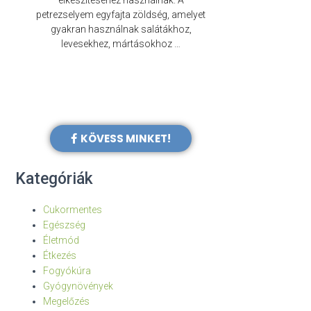
elkészítéséhez használnak. A
évezredek óta f
petrezselyem egyfajta zöldség, amelyet
legkülönb
gyakran használnak salátákhoz,
levesekhez, mártásokhoz …
KÖVESS MINKET!
Kategóriák
Cukormentes
Egészség
Életmód
Étkezés
Fogyókúra
Gyógynövények
Megelőzés