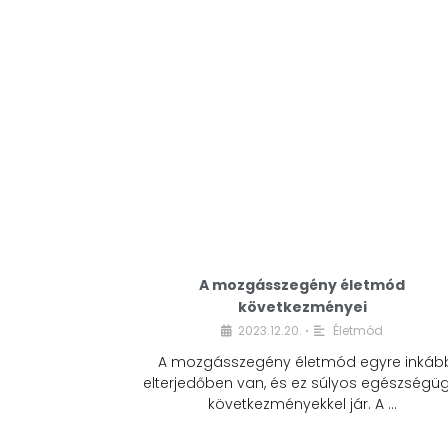
A mozgásszegény életmód
következményei
2023.12.20.
Életmód
•
A mozgásszegény életmód egyre inkáb
elterjedőben van, és ez súlyos egészségüg
következményekkel jár. A …