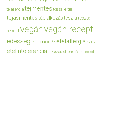
saláta
tejmentes
tejallergia
tojásallergia
tojásmentes
táplálkozás
tészta
tészta
vegán
vegán recept
recept
édesség
ételallergia
életmód
és
ételek
ételintolerancia
étkezés
étrend
őszi recept