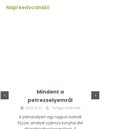
Napi kedvcsináló
Mindent a
Minde
petrezselyemről
szeret
2023.12.21.
Gyógynövények
2023.
•
A petrezselyem egy nagyon kedvelt
A kefír egy egé
fűszer, amelyet számos konyhai étel
amely számos e