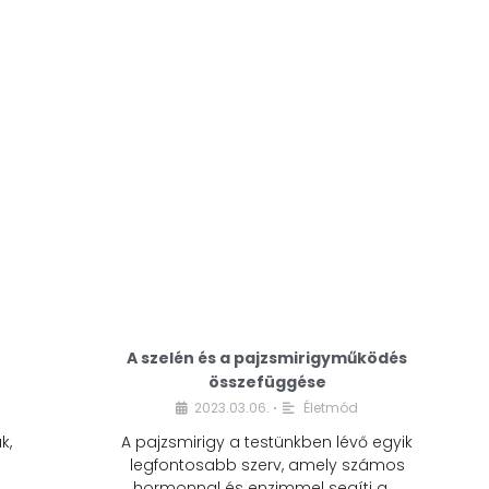
A modern életmódunkban a cukor szinte
mindenhol jelen van. A reggeli kávéba, az
üdítőbe, a desszertekbe és még sok más
élelmiszerbe is …
A szelén és a pajzsmirigyműködés
összefüggése
2023.03.06.
Életmód
•
k,
A pajzsmirigy a testünkben lévő egyik
legfontosabb szerv, amely számos
hormonnal és enzimmel segíti a …