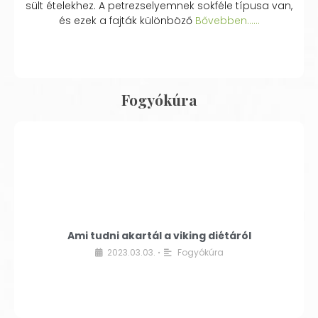
sült ételekhez. A petrezselyemnek sokféle típusa van,
és ezek a fajták különböző
Bővebben...…
Fogyókúra
Ami tudni akartál a viking diétáról
2023.03.03.
Fogyókúra
•