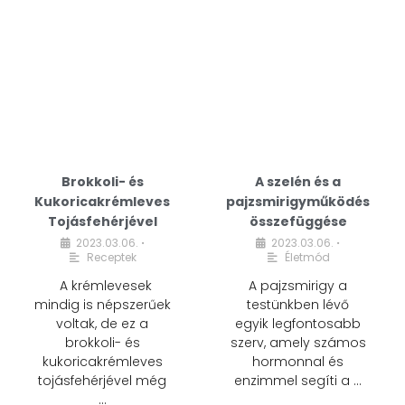
Brokkoli- és
A szelén és a
Kukoricakrémleves
pajzsmirigyműködés
Tojásfehérjével
összefüggése
2023.03.06.
2023.03.06.
•
•
Receptek
Életmód
A krémlevesek
A pajzsmirigy a
mindig is népszerűek
testünkben lévő
voltak, de ez a
egyik legfontosabb
brokkoli- és
szerv, amely számos
kukoricakrémleves
hormonnal és
tojásfehérjével még
enzimmel segíti a …
…