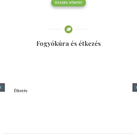
összes vitamin
Fogyókúra és étkezés
Étkezés
Minden amit tudni szeretnél a kefírről
2023.12.21.