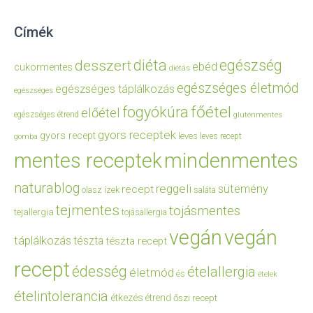
Címék
diéta
egészség
desszert
ebéd
cukormentes
diétás
egészséges életmód
egészséges táplálkozás
egészséges
főétel
fogyókúra
előétel
egészséges étrend
gluténmentes
gyors receptek
gyors recept
leves
leves recept
gomba
mentes receptek
mindenmentes
naturablog
reggeli
sütemény
recept
olasz ízek
saláta
tejmentes
tojásmentes
tejallergia
tojásallergia
vegán
vegán
táplálkozás
tészta
tészta recept
recept
édesség
ételallergia
életmód
és
ételek
ételintolerancia
étkezés
étrend
őszi recept