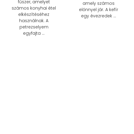
fűszer, amelyet
amely számos
számos konyhai étel
előnnyel jár. A kefír
elkészítéséhez
egy évezredek …
használnak. A
petrezselyem
egyfajta …