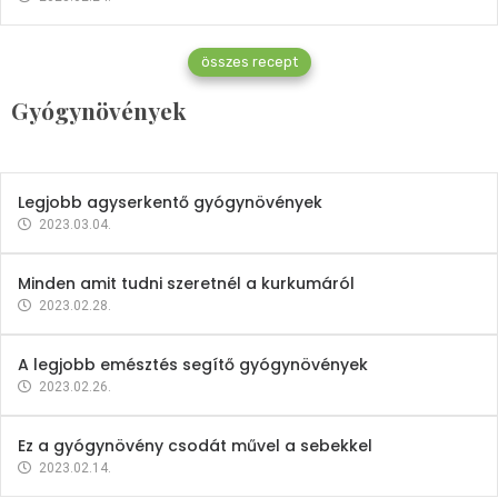
Gyógynövények
összes recept
Mindent a petrezselyemről
Gyógynövények
2023.12.21.
Legjobb agyserkentő gyógynövények
2023.03.04.
Minden amit tudni szeretnél a kurkumáról
2023.02.28.
A legjobb emésztés segítő gyógynövények
2023.02.26.
Ez a gyógynövény csodát művel a sebekkel
2023.02.14.
Vitaminok