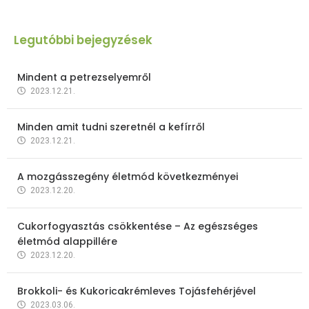
Legutóbbi bejegyzések
Mindent a petrezselyemről
2023.12.21.
Minden amit tudni szeretnél a kefírről
2023.12.21.
A mozgásszegény életmód következményei
2023.12.20.
Cukorfogyasztás csökkentése – Az egészséges
életmód alappillére
2023.12.20.
Brokkoli- és Kukoricakrémleves Tojásfehérjével
2023.03.06.