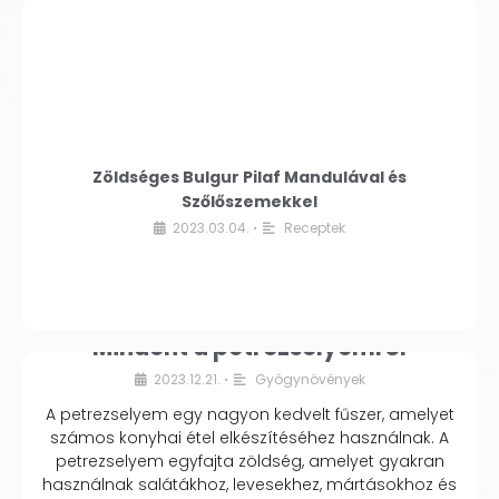
Zöldséges Bulgur Pilaf Mandulával és
Szőlőszemekkel
2023.03.04.
Receptek
•
Mindent a petrezselyemről
2023.12.21.
Gyógynövények
•
A petrezselyem egy nagyon kedvelt fűszer, amelyet
számos konyhai étel elkészítéséhez használnak. A
petrezselyem egyfajta zöldség, amelyet gyakran
használnak salátákhoz, levesekhez, mártásokhoz és