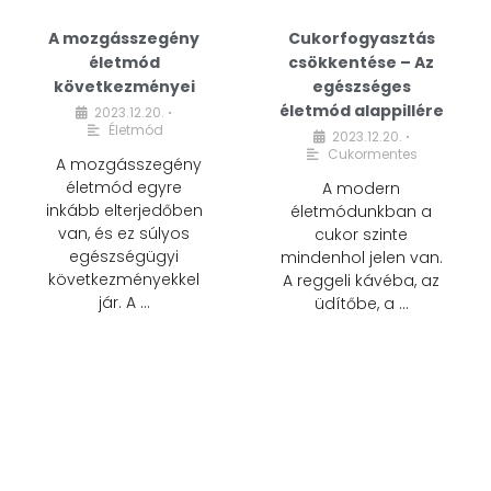
A mozgásszegény
Cukorfogyasztás
életmód
csökkentése – Az
következményei
egészséges
életmód alappillére
2023.12.20.
•
Életmód
2023.12.20.
•
Cukormentes
A mozgásszegény
életmód egyre
A modern
inkább elterjedőben
életmódunkban a
van, és ez súlyos
cukor szinte
egészségügyi
mindenhol jelen van.
következményekkel
A reggeli kávéba, az
jár. A …
üdítőbe, a …