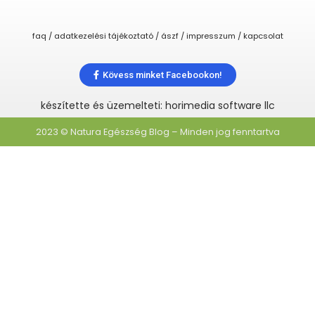
faq / adatkezelési tájékoztató / ászf / impresszum / kapcsolat
Kövess minket Facebookon!
készítette és üzemelteti: horimedia software llc
2023 © Natura Egészség Blog – Minden jog fenntartva