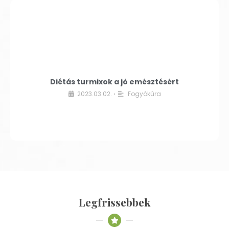
Diétás turmixok a jó emésztésért
2023.03.02.
Fogyókúra
•
Legfrissebbek