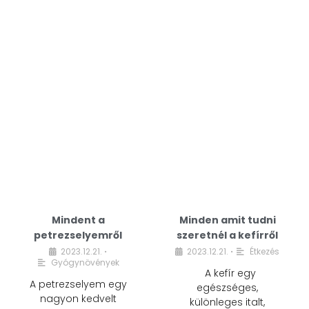
Mindent a
Minden amit tudni
petrezselyemről
szeretnél a kefírről
2023.12.21.
2023.12.21.
Étkezés
•
•
Gyógynövények
A kefír egy
A petrezselyem egy
egészséges,
nagyon kedvelt
különleges italt,