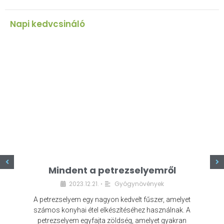
Napi kedvcsináló
z
Mindent a petrezselyemről
2023.12.21.
Gyógynövények
•
A petrezselyem egy nagyon kedvelt fűszer, amelyet
számos konyhai étel elkészítéséhez használnak. A
petrezselyem egyfajta zöldség, amelyet gyakran