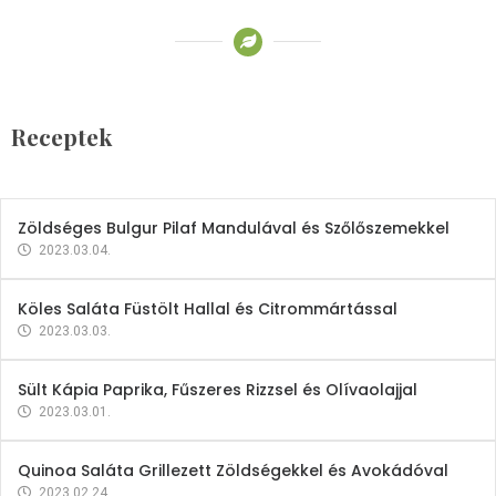
Receptek
Brokkoli- és Kukoricakrémleves
Tojásfehérjével
Receptek
2023.03.06.
Zöldséges Bulgur Pilaf Mandulával és Szőlőszemekkel
2023.03.04.
Köles Saláta Füstölt Hallal és Citrommártással
2023.03.03.
Sült Kápia Paprika, Fűszeres Rizzsel és Olívaolajjal
2023.03.01.
Quinoa Saláta Grillezett Zöldségekkel és Avokádóval
2023.02.24.