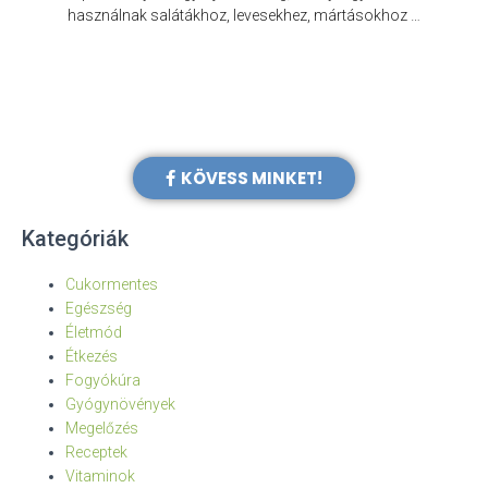
e
használnak salátákhoz, levesekhez, mártásokhoz …
KÖVESS MINKET!
Kategóriák
Cukormentes
Egészség
Életmód
Étkezés
Fogyókúra
Gyógynövények
Megelőzés
Receptek
Vitaminok