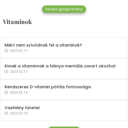
összes gyógynövény
Mindent a B-12 vitaminról
Vitaminok
2023.02.27.
Miért nem szívódnak fel a vitaminok?
2023.02.17.
Ennek a vitaminnak a hiánya mentális zavart okozhat
2023.02.17.
Rendszeres D-vitamin pótlás fontossága
2023.02.16.
Vashiány tünetei
2023.02.15.