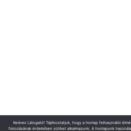
Kedves Látogató! Tájékoztatjuk, hogy a honlap felhasználói élm
fokozásának érdekében sütiket alkalmazunk. A honlapunk használa