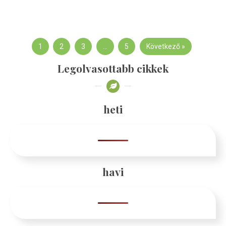
1
2
3
…
5
Következő »
Legolvasottabb cikkek
heti
havi