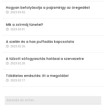
Hogyan befolyásolja a pajzsmirigy az öregedést
2023.03.02.
Mik a zsírmáj tünetei?
2023.03.01.
A szelén és a has puffadás kapcsolata
2023.02.26.
A túlzott sófogyasztás hatásai a szervezetre
2023.02.20.
Tökéletes emésztés: itt a megoldás!
2023.02.17.