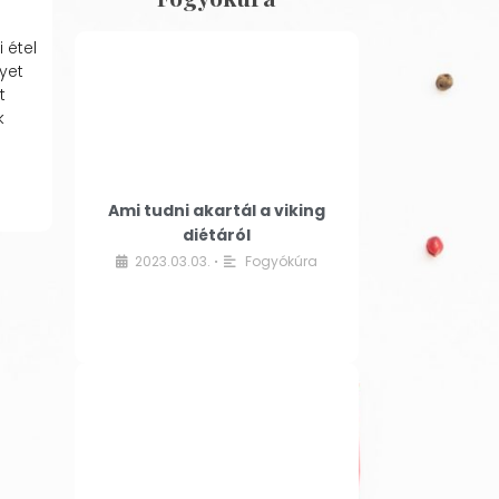
 étel
yet
t
k
Ami tudni akartál a viking
diétáról
2023.03.03.
Fogyókúra
•