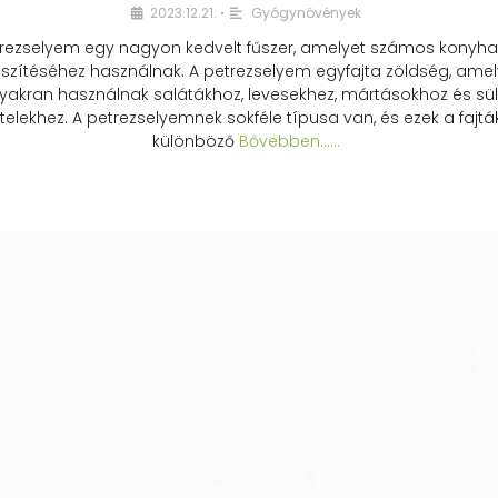
2023.12.21.
Gyógynövények
•
rezselyem egy nagyon kedvelt fűszer, amelyet számos konyhai
észítéséhez használnak. A petrezselyem egyfajta zöldség, amel
yakran használnak salátákhoz, levesekhez, mártásokhoz és sül
telekhez. A petrezselyemnek sokféle típusa van, és ezek a fajtá
különböző
Bővebben...…