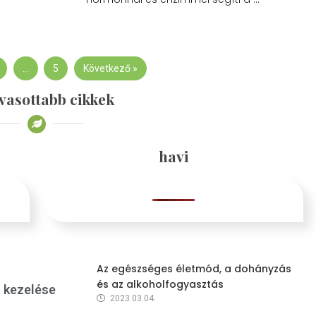
…
5
Következő »
vasottabb cikkek
havi
Az egészséges életmód, a dohányzás
és az alkoholfogyasztás
s kezelése
2023.03.04.