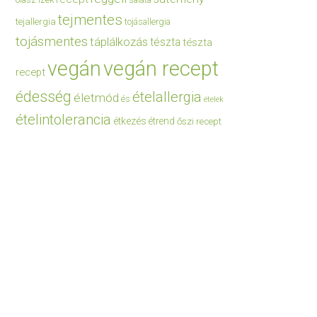
saláta
tejmentes
tejallergia
tojásallergia
tojásmentes
táplálkozás
tészta
tészta
vegán
vegán recept
recept
édesség
ételallergia
életmód
és
ételek
ételintolerancia
étkezés
étrend
őszi recept