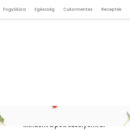
Fogyókúra
Egészség
Cukormentes
Receptek
Mindent a petrezselyemről