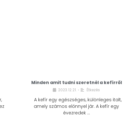
Minden amit tudni szeretnél a kefírről
2023.12.21.
Étkezés
•
,
A kefír egy egészséges, különleges italt,
ez
amely számos előnnyel jár. A kefír egy
évezredek …