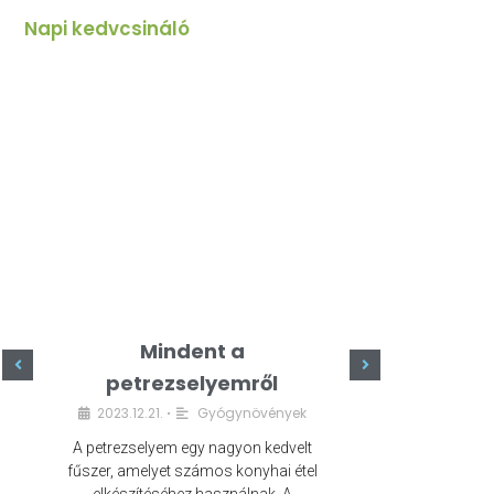
Napi kedvcsináló
Mindent a
Minde
petrezselyemről
szeret
2023.12.21.
Gyógynövények
2023.
•
A petrezselyem egy nagyon kedvelt
A kefír egy egé
fűszer, amelyet számos konyhai étel
amely számos e