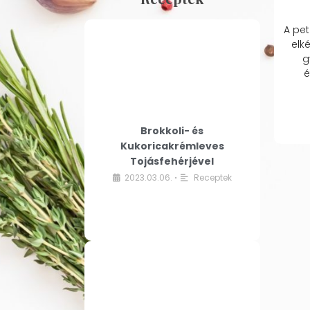
A pet
elk
g
é
Brokkoli- és
Kukoricakrémleves
Tojásfehérjével
2023.03.06.
Receptek
•