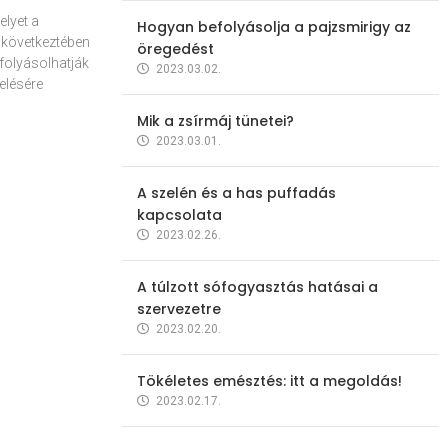
elyet a
Hogyan befolyásolja a pajzsmirigy az
 következtében
öregedést
folyásolhatják
2023.03.02.
elésére
Mik a zsírmáj tünetei?
2023.03.01.
A szelén és a has puffadás
kapcsolata
2023.02.26.
A túlzott sófogyasztás hatásai a
szervezetre
2023.02.20.
Tökéletes emésztés: itt a megoldás!
2023.02.17.