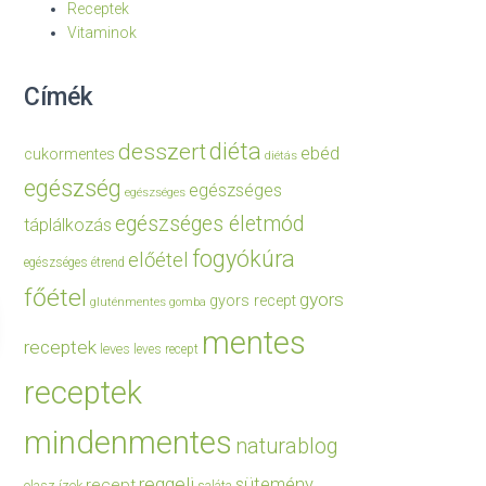
Receptek
Vitaminok
Címék
diéta
desszert
ebéd
cukormentes
diétás
egészség
egészséges
egészséges
egészséges életmód
táplálkozás
fogyókúra
előétel
egészséges étrend
főétel
gyors
gyors recept
gluténmentes
gomba
mentes
receptek
leves
leves recept
receptek
mindenmentes
naturablog
reggeli
sütemény
recept
olasz ízek