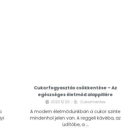
Cukorfogyasztás csökkentése – Az
egészséges életmód alappillére
Cukorfogyasztás
2023.12.20.
Cukormentes
•
csökkentése – Az
b
A modern életmódunkban a cukor szinte
egészséges életmód
yi
mindenhol jelen van. A reggeli kávéba, az
alappillére
üdítőbe, a …
2023.12.20.
Cukormentes
•