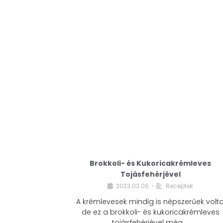
Brokkoli- és Kukoricakrémleves
Tojásfehérjével
2023.03.06.
Receptek
•
A krémlevesek mindig is népszerűek volta
de ez a brokkoli- és kukoricakrémleves
tojásfehérjével még …