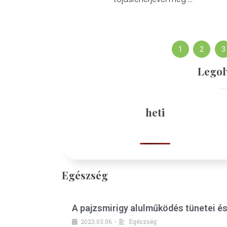
1
2
3
Legol
heti
Egészség
A pajzsmirigy alulműködés tünetei é
2023.03.06.
Egészség
•