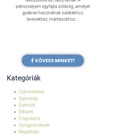
elkészítéséhez használnak. A
évezredek óta f
petrezselyem egyfajta zöldség, amelyet
legkülönb
gyakran használnak salátákhoz,
levesekhez, mártásokhoz …
KÖVESS MINKET!
Kategóriák
Cukormentes
Egészség
Életmód
Étkezés
Fogyókúra
Gyógynövények
Megelőzés