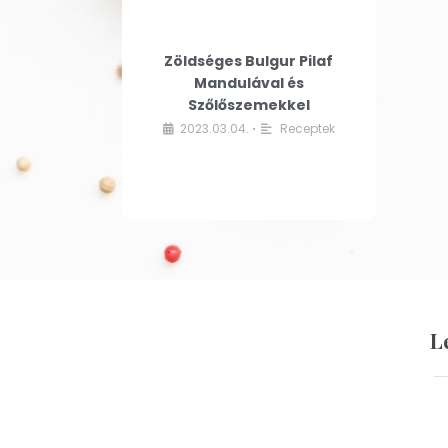
Zöldséges Bulgur Pilaf
Mandulával és
Szőlőszemekkel
2023.03.04.
Receptek
•
L