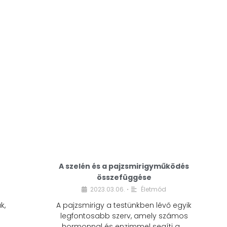
A modern életmódunkban a cukor szinte
mindenhol jelen van. A reggeli kávéba, az
üdítőbe, a desszertekbe és még sok más
élelmiszerbe is …
A szelén és a pajzsmirigyműködés
összefüggése
2023.03.06.
Életmód
•
k,
A pajzsmirigy a testünkben lévő egyik
legfontosabb szerv, amely számos
hormonnal és enzimmel segíti a …