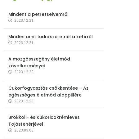
Mindent a petrezselyemről
2023.12.21.
Minden amit tudni szeretnél a kefírről
2023.12.21.
A mozgásszegény életmód
következményei
2023.12.20.
Cukorfogyasztás csökkentése – Az
egészséges életmód alappillére
2023.12.20.
Brokkoli- és Kukoricakrémleves
Tojásfehérjével
2023.03.06.