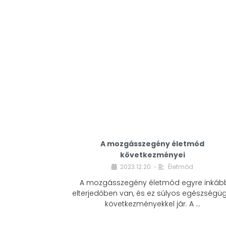
A mozgásszegény életmód
következményei
2023.12.20.
Életmód
•
A mozgásszegény életmód egyre inkáb
elterjedőben van, és ez súlyos egészségüg
következményekkel jár. A …