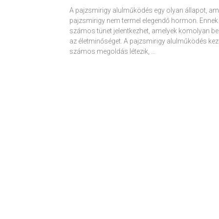
A pajzsmirigy alulműködés egy olyan állapot, am
pajzsmirigy nem termel elegendő hormon. Ennek
számos tünet jelentkezhet, amelyek komolyan be
az életminőséget. A pajzsmirigy alulműködés kez
számos megoldás létezik, …
Receptek