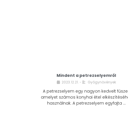
Mindent a petrezselyemről
2023.12.21.
Gyógynövények
•
A petrezselyem egy nagyon kedvelt fűszer
amelyet számos konyhai étel elkészítéséh
használnak. A petrezselyem egyfajta …