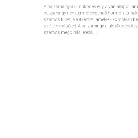
A pajzsmirigy alulműködés egy olyan állapot, am
pajzsmirigy nem termel elegendő hormon. Ennek
számos tünet jelentkezhet, amelyek komolyan be
az életminőséget. A pajzsmirigy alulműködés kez
számos megoldás létezik, …
Receptek