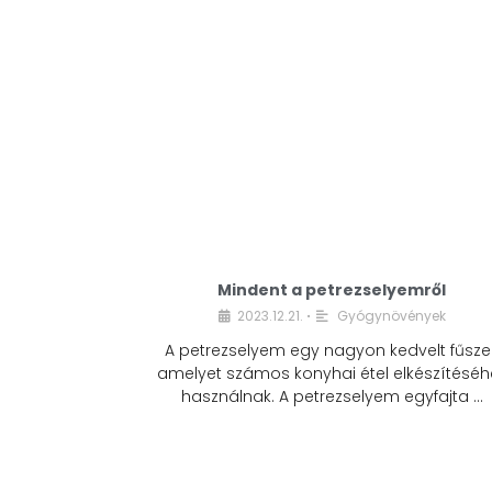
Mindent a petrezselyemről
2023.12.21.
Gyógynövények
•
A petrezselyem egy nagyon kedvelt fűszer
amelyet számos konyhai étel elkészítéséh
használnak. A petrezselyem egyfajta …