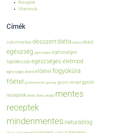
Receptek
Vitaminok
Címék
diéta
desszert
ebéd
cukormentes
diétás
egészség
egészséges
egészséges
egészséges életmód
táplálkozás
fogyókúra
előétel
egészséges étrend
főétel
gyors
gyors recept
gluténmentes
gomba
mentes
receptek
leves
leves recept
receptek
mindenmentes
naturablog
reggeli
sütemény
recept
olasz ízek