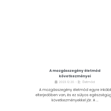
A mozgásszegény életmód
következményei
2023.12.20.
Életmód
•
A mozgásszegény életmód egyre inkáb
elterjedőben van, és ez súlyos egészségüg
következményekkel jár. A …