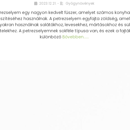
2023.12.21.
Gyógynövények
•
rezselyem egy nagyon kedvelt fűszer, amelyet számos konyhai
észítéséhez használnak. A petrezselyem egyfajta zöldség, amel
yakran használnak salátákhoz, levesekhez, mártásokhoz és sül
telekhez. A petrezselyemnek sokféle típusa van, és ezek a fajtá
különböző
Bővebben...…