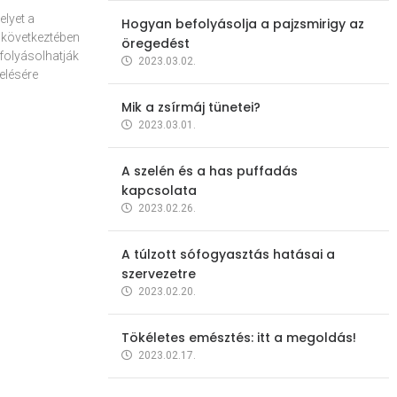
elyet a
Hogyan befolyásolja a pajzsmirigy az
 következtében
öregedést
folyásolhatják
2023.03.02.
elésére
Mik a zsírmáj tünetei?
2023.03.01.
A szelén és a has puffadás
kapcsolata
2023.02.26.
A túlzott sófogyasztás hatásai a
szervezetre
2023.02.20.
Tökéletes emésztés: itt a megoldás!
2023.02.17.