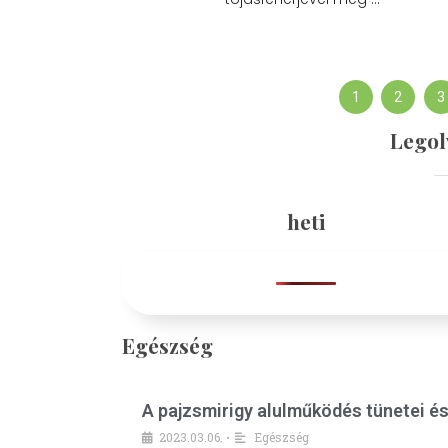
1
2
3
Legol
heti
Egészség
A pajzsmirigy alulműködés tünetei é
2023.03.06.
Egészség
•