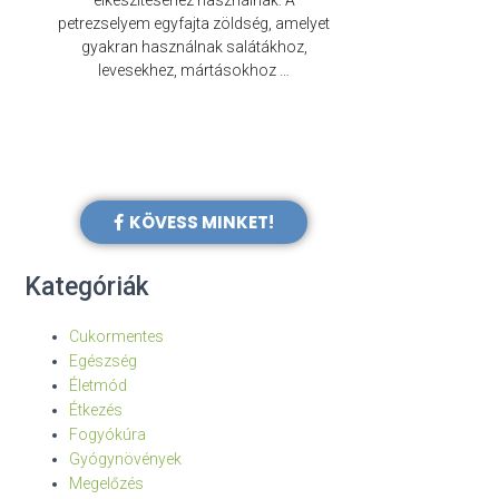
elkészítéséhez használnak. A
évezredek óta f
petrezselyem egyfajta zöldség, amelyet
legkülönb
gyakran használnak salátákhoz,
levesekhez, mártásokhoz …
KÖVESS MINKET!
Kategóriák
Cukormentes
Egészség
Életmód
Étkezés
Fogyókúra
Gyógynövények
Megelőzés