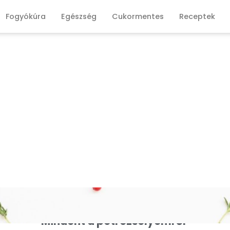
Fogyókúra
Egészség
Cukormentes
Receptek
Mindent a petrezselyemről