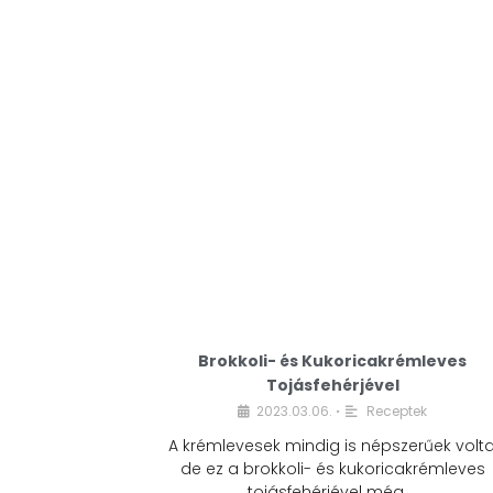
Brokkoli- és Kukoricakrémleves
Tojásfehérjével
2023.03.06.
Receptek
•
A krémlevesek mindig is népszerűek volta
de ez a brokkoli- és kukoricakrémleves
tojásfehérjével még …