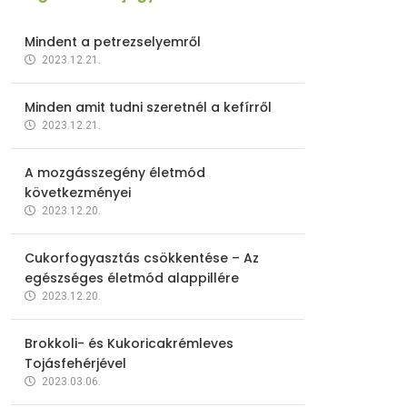
Mindent a petrezselyemről
2023.12.21.
Minden amit tudni szeretnél a kefírről
2023.12.21.
A mozgásszegény életmód
következményei
2023.12.20.
Cukorfogyasztás csökkentése – Az
egészséges életmód alappillére
2023.12.20.
Brokkoli- és Kukoricakrémleves
Tojásfehérjével
2023.03.06.