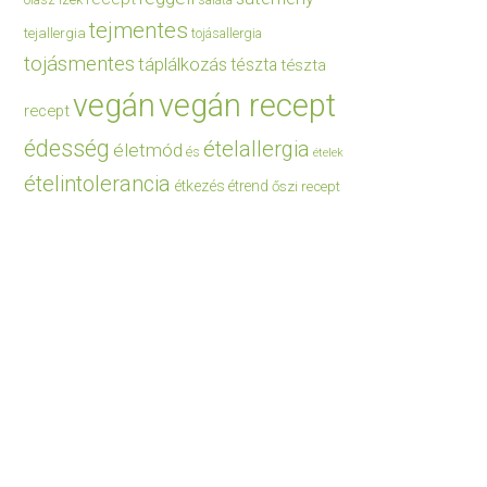
saláta
tejmentes
tejallergia
tojásallergia
tojásmentes
táplálkozás
tészta
tészta
vegán
vegán recept
recept
édesség
ételallergia
életmód
és
ételek
ételintolerancia
étkezés
étrend
őszi recept