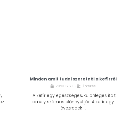
Minden amit tudni szeretnél a kefírről
2023.12.21.
Étkezés
•
,
A kefír egy egészséges, különleges italt,
ez
amely számos előnnyel jár. A kefír egy
évezredek …