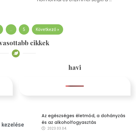
…
5
Következő »
vasottabb cikkek
havi
Az egészséges életmód, a dohányzás
és az alkoholfogyasztás
s kezelése
2023.03.04.