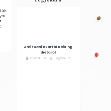
 étel
yet
t
k
Ami tudni akartál a viking
diétáról
2023.03.03.
Fogyókúra
•