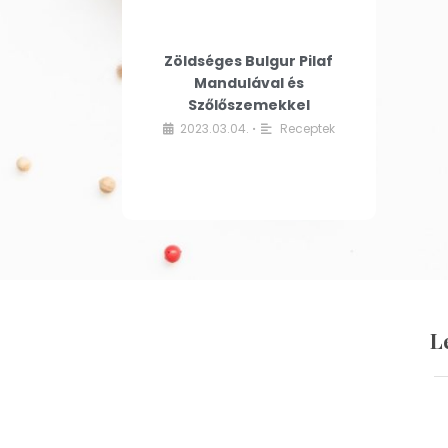
Zöldséges Bulgur Pilaf
Mandulával és
Szőlőszemekkel
2023.03.04.
Receptek
•
L