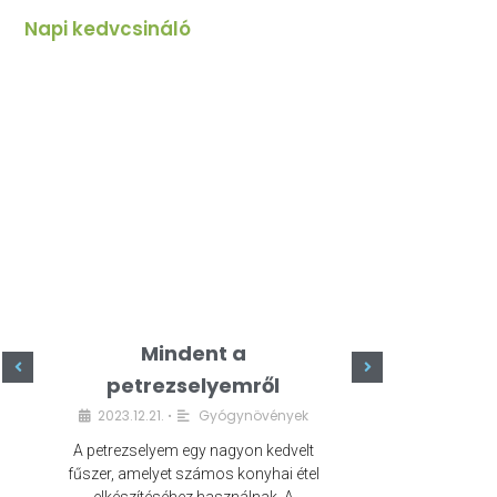
Napi kedvcsináló
Mindent a
Minde
petrezselyemről
szeret
2023.12.21.
Gyógynövények
2023.
•
A petrezselyem egy nagyon kedvelt
A kefír egy egé
fűszer, amelyet számos konyhai étel
amely számos e