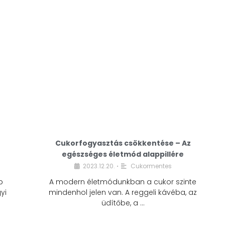
Cukorfogyasztás csökkentése – Az
egészséges életmód alappillére
Cukorfogyasztás
2023.12.20.
Cukormentes
•
csökkentése – Az
b
A modern életmódunkban a cukor szinte
egészséges életmód
yi
mindenhol jelen van. A reggeli kávéba, az
alappillére
üdítőbe, a …
2023.12.20.
Cukormentes
•