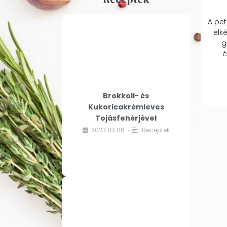
A pet
elk
g
é
Brokkoli- és
Kukoricakrémleves
Tojásfehérjével
2023.03.06.
Receptek
•