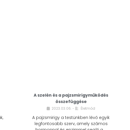
A modern életmódunkban a cukor szinte
mindenhol jelen van. A reggeli kávéba, az
üdítőbe, a desszertekbe és még sok más
élelmiszerbe is …
A szelén és a pajzsmirigyműködés
összefüggése
2023.03.06.
Életmód
•
k,
A pajzsmirigy a testünkben lévő egyik
legfontosabb szerv, amely számos
hormonnal és enzimmel segíti a …