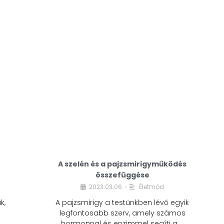
A modern életmódunkban a cukor szinte
mindenhol jelen van. A reggeli kávéba, az
üdítőbe, a desszertekbe és még sok más
élelmiszerbe is …
A szelén és a pajzsmirigyműködés
összefüggése
2023.03.06.
Életmód
•
k,
A pajzsmirigy a testünkben lévő egyik
legfontosabb szerv, amely számos
hormonnal és enzimmel segíti a …