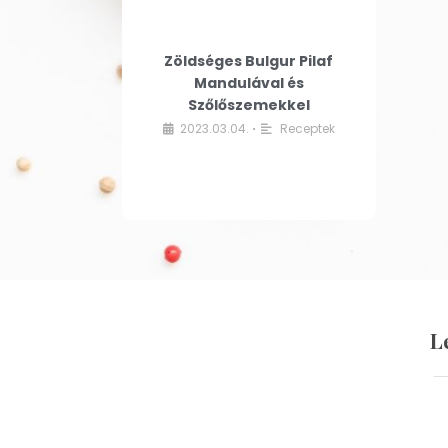
Zöldséges Bulgur Pilaf
Mandulával és
Szőlőszemekkel
2023.03.04.
Receptek
•
L