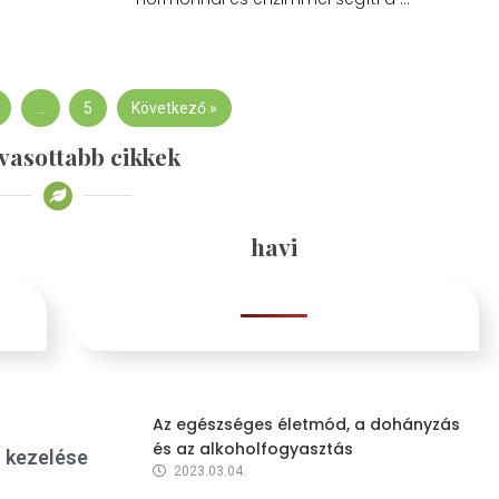
…
5
Következő »
vasottabb cikkek
havi
Az egészséges életmód, a dohányzás
és az alkoholfogyasztás
s kezelése
2023.03.04.