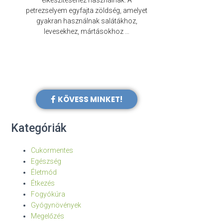
elkészítéséhez használnak. A
évezredek óta f
petrezselyem egyfajta zöldség, amelyet
legkülönb
gyakran használnak salátákhoz,
levesekhez, mártásokhoz …
KÖVESS MINKET!
Kategóriák
Cukormentes
Egészség
Életmód
Étkezés
Fogyókúra
Gyógynövények
Megelőzés