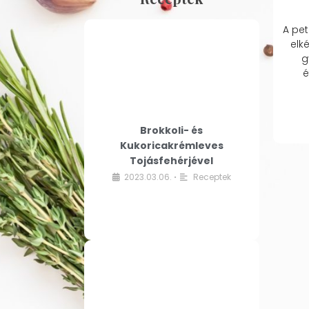
A pet
elk
g
é
Brokkoli- és
Kukoricakrémleves
Tojásfehérjével
2023.03.06.
Receptek
•