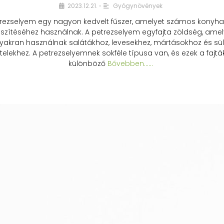
2023.12.21.
Gyógynövények
•
rezselyem egy nagyon kedvelt fűszer, amelyet számos konyhai
észítéséhez használnak. A petrezselyem egyfajta zöldség, amel
yakran használnak salátákhoz, levesekhez, mártásokhoz és sül
telekhez. A petrezselyemnek sokféle típusa van, és ezek a fajtá
különböző
Bővebben...…