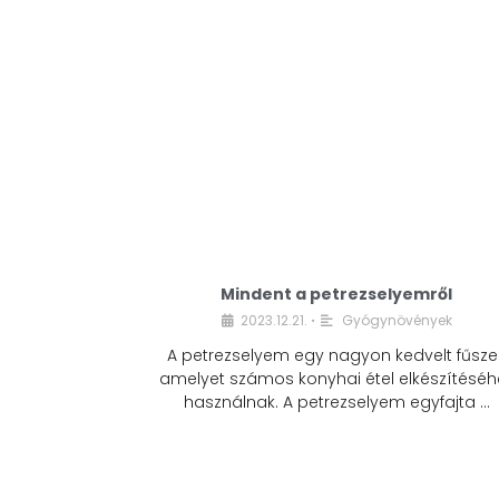
Mindent a petrezselyemről
2023.12.21.
Gyógynövények
•
A petrezselyem egy nagyon kedvelt fűszer
amelyet számos konyhai étel elkészítéséh
használnak. A petrezselyem egyfajta …