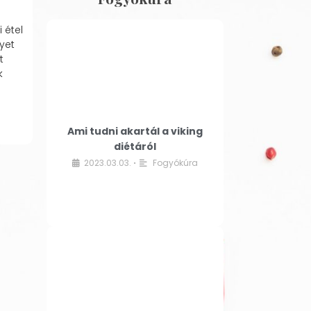
 étel
yet
t
k
Ami tudni akartál a viking
diétáról
2023.03.03.
Fogyókúra
•