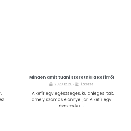
Minden amit tudni szeretnél a kefírről
2023.12.21.
Étkezés
•
,
A kefír egy egészséges, különleges italt,
ez
amely számos előnnyel jár. A kefír egy
évezredek …