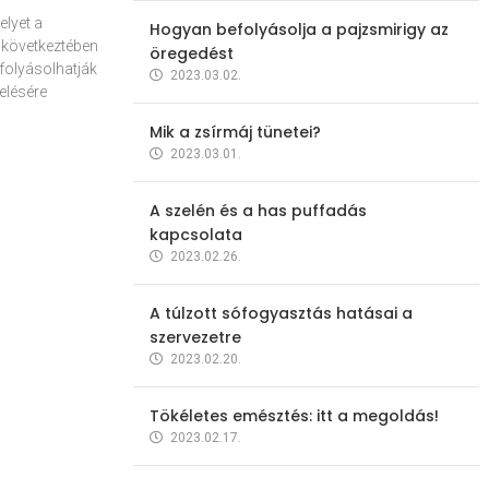
elyet a
Hogyan befolyásolja a pajzsmirigy az
 következtében
öregedést
folyásolhatják
2023.03.02.
elésére
Mik a zsírmáj tünetei?
2023.03.01.
A szelén és a has puffadás
kapcsolata
2023.02.26.
A túlzott sófogyasztás hatásai a
szervezetre
2023.02.20.
Tökéletes emésztés: itt a megoldás!
2023.02.17.