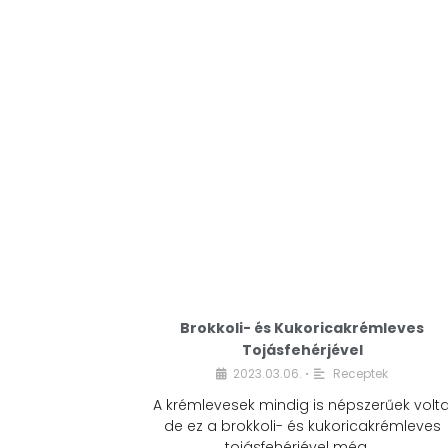
Brokkoli- és Kukoricakrémleves
Tojásfehérjével
2023.03.06.
Receptek
•
A krémlevesek mindig is népszerűek volta
de ez a brokkoli- és kukoricakrémleves
tojásfehérjével még …