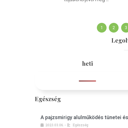
1
2
3
Legol
heti
Egészség
A pajzsmirigy alulműködés tünetei é
2023.03.06.
Egészség
•