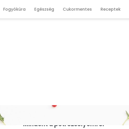
Fogyókúra
Egészség
Cukormentes
Receptek
Mindent a petrezselyemről