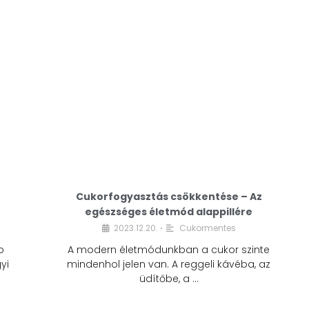
Cukorfogyasztás csökkentése – Az
egészséges életmód alappillére
Cukorfogyasztás
2023.12.20.
Cukormentes
•
csökkentése – Az
b
A modern életmódunkban a cukor szinte
egészséges életmód
yi
mindenhol jelen van. A reggeli kávéba, az
alappillére
üdítőbe, a …
2023.12.20.
Cukormentes
•