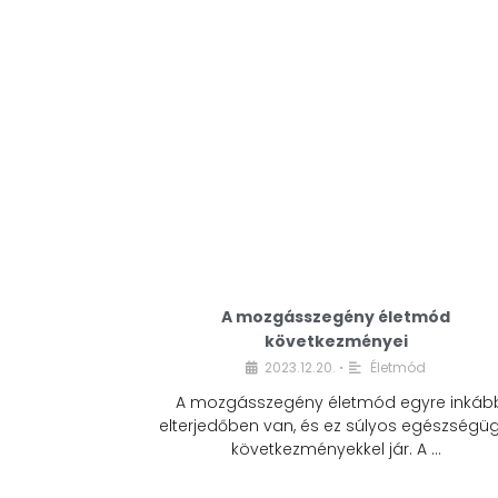
A mozgásszegény életmód
következményei
2023.12.20.
Életmód
•
A mozgásszegény életmód egyre inkáb
elterjedőben van, és ez súlyos egészségüg
következményekkel jár. A …