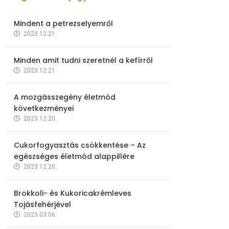
Mindent a petrezselyemről
2023.12.21.
Minden amit tudni szeretnél a kefírről
2023.12.21.
A mozgásszegény életmód
következményei
2023.12.20.
Cukorfogyasztás csökkentése – Az
egészséges életmód alappillére
2023.12.20.
Brokkoli- és Kukoricakrémleves
Tojásfehérjével
2023.03.06.