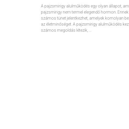
A pajzsmirigy alulműködés egy olyan állapot, am
pajzsmirigy nem termel elegendő hormon. Ennek
számos tünet jelentkezhet, amelyek komolyan be
az életminőséget. A pajzsmirigy alulműködés kez
számos megoldás létezik, …
Receptek