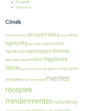
Receptek
Vitaminok
Címék
diéta
desszert
ebéd
cukormentes
diétás
egészség
egészséges
egészséges
egészséges életmód
táplálkozás
fogyókúra
előétel
egészséges étrend
főétel
gyors
gyors recept
gluténmentes
gomba
mentes
receptek
leves
leves recept
receptek
mindenmentes
naturablog
reggeli
sütemény
recept
olasz ízek