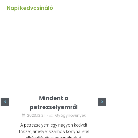
Napi kedvcsináló
Mindent a
Minde
petrezselyemről
szeret
2023.12.21.
Gyógynövények
2023.
•
A petrezselyem egy nagyon kedvelt
A kefír egy egé
fűszer, amelyet számos konyhai étel
amely számos e