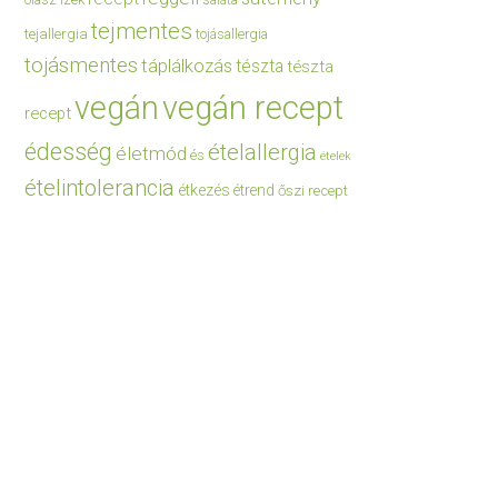
saláta
tejmentes
tejallergia
tojásallergia
tojásmentes
táplálkozás
tészta
tészta
vegán
vegán recept
recept
édesség
ételallergia
életmód
és
ételek
ételintolerancia
étkezés
étrend
őszi recept