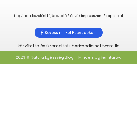
faq / adatkezelési tájékoztató / ászf / impresszum / kapcsolat
Kövess minket Facebookon!
készítette és üzemelteti: horimedia software llc
2023 © Natura Egészség Blog – Minden jog fenntartva