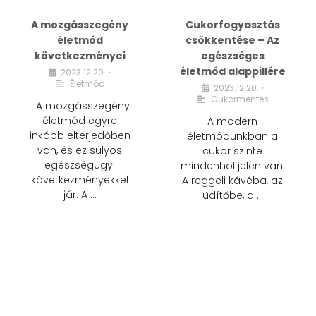
A mozgásszegény
Cukorfogyasztás
életmód
csökkentése – Az
következményei
egészséges
életmód alappillére
2023.12.20.
•
Életmód
2023.12.20.
•
Cukormentes
A mozgásszegény
életmód egyre
A modern
inkább elterjedőben
életmódunkban a
van, és ez súlyos
cukor szinte
egészségügyi
mindenhol jelen van.
következményekkel
A reggeli kávéba, az
jár. A …
üdítőbe, a …