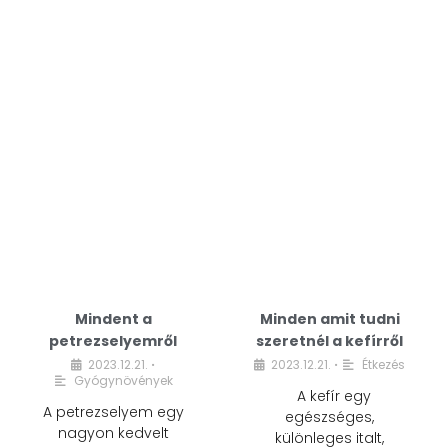
Mindent a
Minden amit tudni
petrezselyemről
szeretnél a kefírről
2023.12.21.
2023.12.21.
Étkezés
•
•
Gyógynövények
A kefír egy
A petrezselyem egy
egészséges,
nagyon kedvelt
különleges italt,