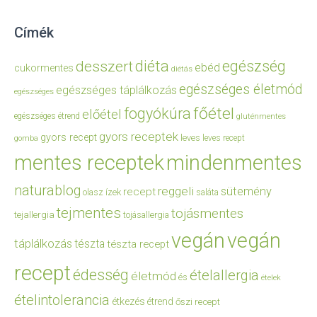
Címék
diéta
egészség
desszert
ebéd
cukormentes
diétás
egészséges életmód
egészséges táplálkozás
egészséges
főétel
fogyókúra
előétel
egészséges étrend
gluténmentes
gyors receptek
gyors recept
leves
leves recept
gomba
mentes receptek
mindenmentes
naturablog
reggeli
sütemény
recept
olasz ízek
saláta
tejmentes
tojásmentes
tejallergia
tojásallergia
vegán
vegán
táplálkozás
tészta
tészta recept
recept
édesség
ételallergia
életmód
és
ételek
ételintolerancia
étkezés
étrend
őszi recept