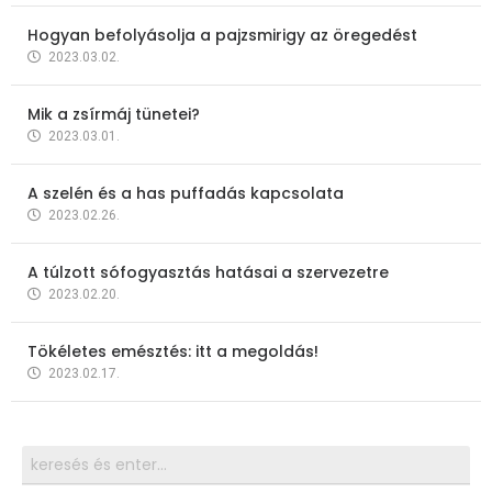
Hogyan befolyásolja a pajzsmirigy az öregedést
2023.03.02.
Mik a zsírmáj tünetei?
2023.03.01.
A szelén és a has puffadás kapcsolata
2023.02.26.
A túlzott sófogyasztás hatásai a szervezetre
2023.02.20.
Tökéletes emésztés: itt a megoldás!
2023.02.17.