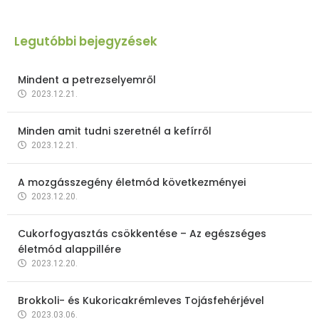
Legutóbbi bejegyzések
Mindent a petrezselyemről
2023.12.21.
Minden amit tudni szeretnél a kefírről
2023.12.21.
A mozgásszegény életmód következményei
2023.12.20.
Cukorfogyasztás csökkentése – Az egészséges
életmód alappillére
2023.12.20.
Brokkoli- és Kukoricakrémleves Tojásfehérjével
2023.03.06.