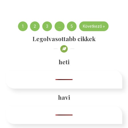
1
2
3
…
5
Következő »
Legolvasottabb cikkek
heti
havi