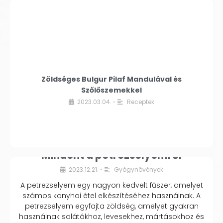
Zöldséges Bulgur Pilaf Mandulával és
Szőlőszemekkel
2023.03.04.
Receptek
•
Mindent a petrezselyemről
2023.12.21.
Gyógynövények
•
A petrezselyem egy nagyon kedvelt fűszer, amelyet
számos konyhai étel elkészítéséhez használnak. A
petrezselyem egyfajta zöldség, amelyet gyakran
használnak salátákhoz, levesekhez, mártásokhoz és