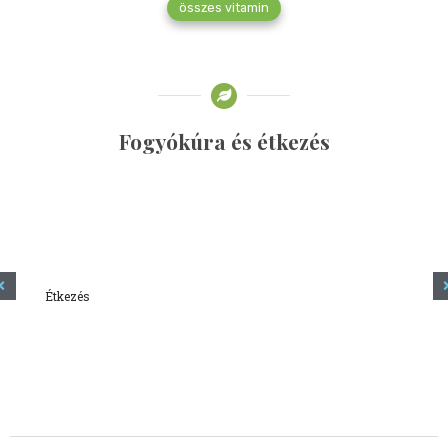
összes vitamin
Fogyókúra és étkezés
Étkezés
Minden amit tudni szeretnél a kefírről
2023.12.21.