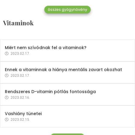
összes gyógynövény
Mindent a B-12 vitaminról
Vitaminok
2023.02.27.
Miért nem szívódnak fel a vitaminok?
2023.02.17.
Ennek a vitaminnak a hiánya mentális zavart okozhat
2023.02.17.
Rendszeres D-vitamin pótlás fontossága
2023.02.16.
Vashiány tünetei
2023.02.15.