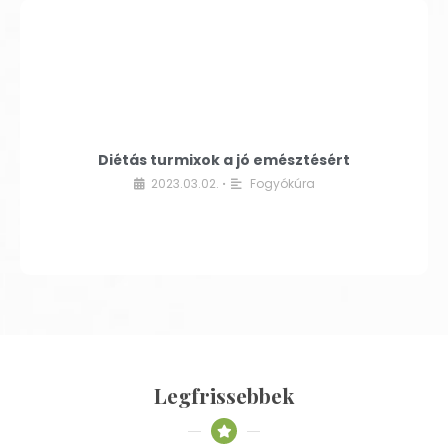
Diétás turmixok a jó emésztésért
2023.03.02.
Fogyókúra
•
Legfrissebbek