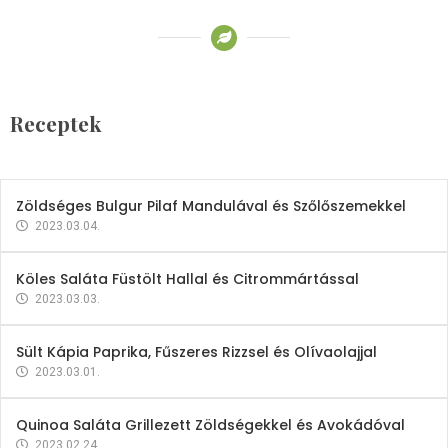
Receptek
Brokkoli- és Kukoricakrémleves
Tojásfehérjével
Receptek
2023.03.06.
Zöldséges Bulgur Pilaf Mandulával és Szőlőszemekkel
2023.03.04.
Köles Saláta Füstölt Hallal és Citrommártással
2023.03.03.
Sült Kápia Paprika, Fűszeres Rizzsel és Olívaolajjal
2023.03.01.
Quinoa Saláta Grillezett Zöldségekkel és Avokádóval
2023.02.24.