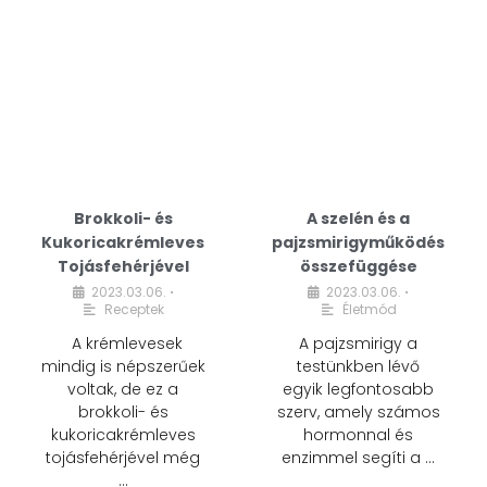
Brokkoli- és
A szelén és a
Kukoricakrémleves
pajzsmirigyműködés
Tojásfehérjével
összefüggése
2023.03.06.
2023.03.06.
•
•
Receptek
Életmód
A krémlevesek
A pajzsmirigy a
mindig is népszerűek
testünkben lévő
voltak, de ez a
egyik legfontosabb
brokkoli- és
szerv, amely számos
kukoricakrémleves
hormonnal és
tojásfehérjével még
enzimmel segíti a …
…