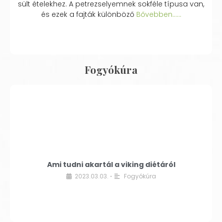
sült ételekhez. A petrezselyemnek sokféle típusa van,
és ezek a fajták különböző
Bővebben...…
Fogyókúra
Ami tudni akartál a viking diétáról
2023.03.03.
Fogyókúra
•