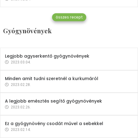
Gyógynövények
összes recept
Mindent a petrezselyemről
Gyógynövények
2023.12.21.
Legjobb agyserkentő gyógynövények
2023.03.04.
Minden amit tudni szeretnél a kurkumáról
2023.02.28.
A legjobb emésztés segítő gyógynövények
2023.02.26.
Ez a gyógynövény csodát művel a sebekkel
2023.02.14.
Vitaminok