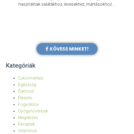
e
használnak salátákhoz, levesekhez, mártásokhoz …
KÖVESS MINKET!
Kategóriák
Cukormentes
Egészség
Életmód
Étkezés
Fogyókúra
Gyógynövények
Megelőzés
Receptek
Vitaminok