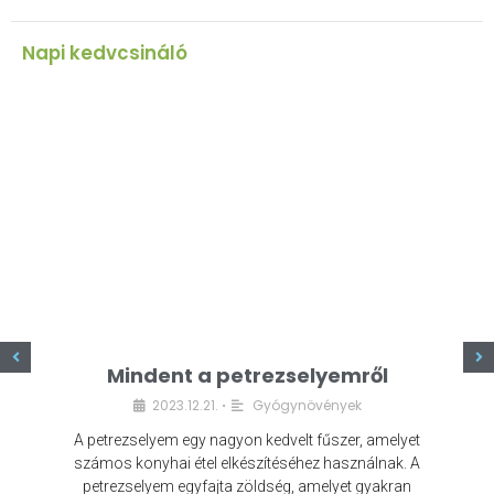
Napi kedvcsináló
z
Mindent a petrezselyemről
2023.12.21.
Gyógynövények
•
A petrezselyem egy nagyon kedvelt fűszer, amelyet
számos konyhai étel elkészítéséhez használnak. A
petrezselyem egyfajta zöldség, amelyet gyakran