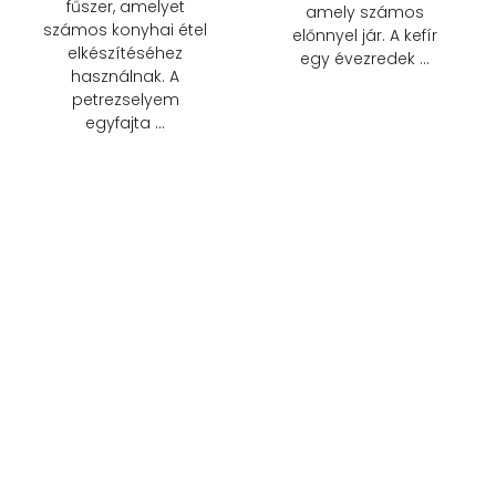
fűszer, amelyet
amely számos
számos konyhai étel
előnnyel jár. A kefír
elkészítéséhez
egy évezredek …
használnak. A
petrezselyem
egyfajta …