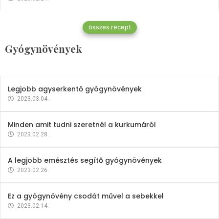
Gyógynövények
összes recept
Mindent a petrezselyemről
Gyógynövények
2023.12.21.
Legjobb agyserkentő gyógynövények
2023.03.04.
Minden amit tudni szeretnél a kurkumáról
2023.02.28.
A legjobb emésztés segítő gyógynövények
2023.02.26.
Ez a gyógynövény csodát művel a sebekkel
2023.02.14.
Vitaminok