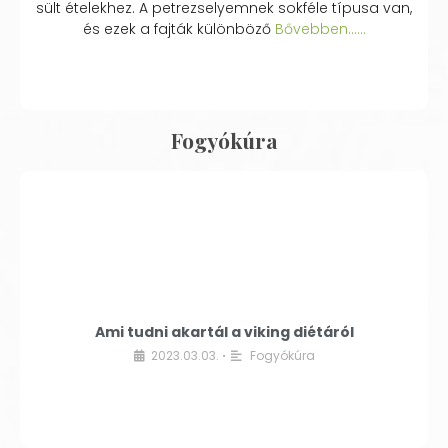
sült ételekhez. A petrezselyemnek sokféle típusa van,
és ezek a fajták különböző
Bővebben...…
Fogyókúra
Ami tudni akartál a viking diétáról
2023.03.03.
Fogyókúra
•