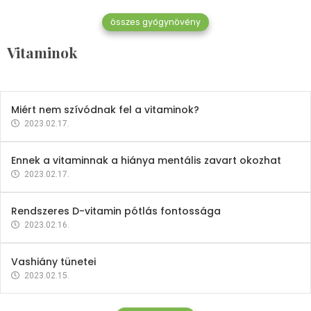
összes gyógynövény
Mindent a B-12 vitaminról
Vitaminok
2023.02.27.
Miért nem szívódnak fel a vitaminok?
2023.02.17.
Ennek a vitaminnak a hiánya mentális zavart okozhat
2023.02.17.
Rendszeres D-vitamin pótlás fontossága
2023.02.16.
Vashiány tünetei
2023.02.15.