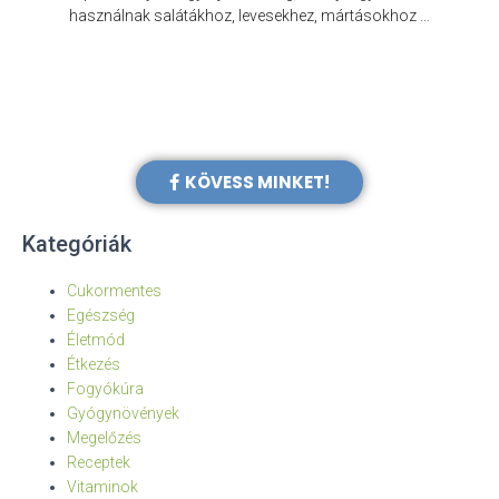
e
használnak salátákhoz, levesekhez, mártásokhoz …
KÖVESS MINKET!
Kategóriák
Cukormentes
Egészség
Életmód
Étkezés
Fogyókúra
Gyógynövények
Megelőzés
Receptek
Vitaminok