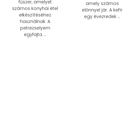
fűszer, amelyet
amely számos
számos konyhai étel
előnnyel jár. A kefír
elkészítéséhez
egy évezredek …
használnak. A
petrezselyem
egyfajta …