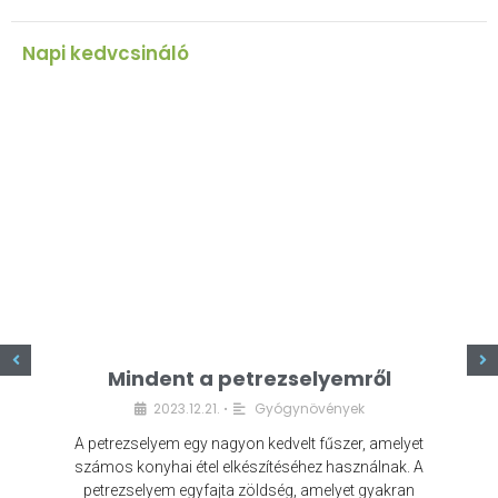
Napi kedvcsináló
z
Mindent a petrezselyemről
2023.12.21.
Gyógynövények
•
A petrezselyem egy nagyon kedvelt fűszer, amelyet
számos konyhai étel elkészítéséhez használnak. A
petrezselyem egyfajta zöldség, amelyet gyakran