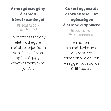
A mozgásszegény
Cukorfogyasztás
életmód
csökkentése – Az
következményei
egészséges
életmód alappillére
2023.12.20.
•
Életmód
2023.12.20.
•
Cukormentes
A mozgásszegény
életmód egyre
A modern
inkább elterjedőben
életmódunkban a
van, és ez súlyos
cukor szinte
egészségügyi
mindenhol jelen van.
következményekkel
A reggeli kávéba, az
jár. A …
üdítőbe, a …