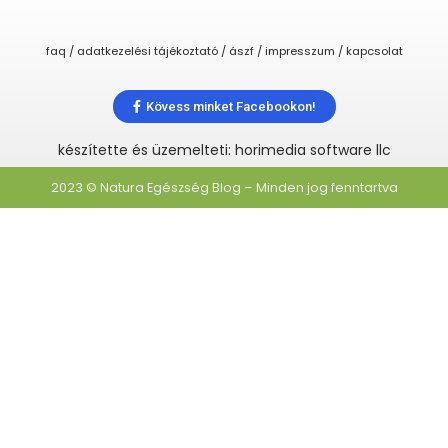
faq / adatkezelési tájékoztató / ászf / impresszum / kapcsolat
Kövess minket Facebookon!
készítette és üzemelteti: horimedia software llc
2023 © Natura Egészség Blog – Minden jog fenntartva