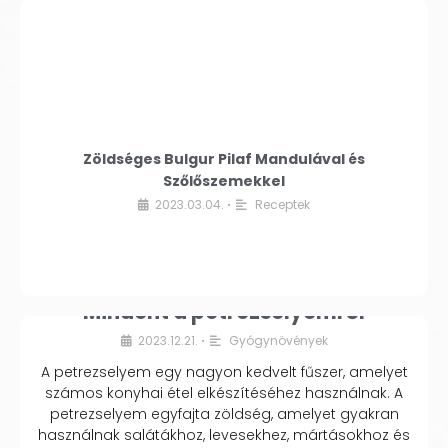
Zöldséges Bulgur Pilaf Mandulával és
Szőlőszemekkel
2023.03.04.
Receptek
•
Mindent a petrezselyemről
2023.12.21.
Gyógynövények
•
A petrezselyem egy nagyon kedvelt fűszer, amelyet
számos konyhai étel elkészítéséhez használnak. A
petrezselyem egyfajta zöldség, amelyet gyakran
használnak salátákhoz, levesekhez, mártásokhoz és