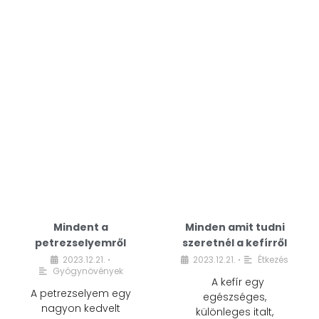
Mindent a
Minden amit tudni
petrezselyemről
szeretnél a kefírről
2023.12.21.
2023.12.21.
Étkezés
•
•
Gyógynövények
A kefír egy
A petrezselyem egy
egészséges,
nagyon kedvelt
különleges italt,