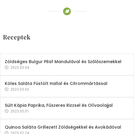
Receptek
Brokkoli- és Kukoricakrémleves
Tojásfehérjével
Receptek
2023.03.06.
Zöldséges Bulgur Pilaf Mandulával és Szőlőszemekkel
2023.03.04.
Köles Saláta Füstölt Hallal és Citrommártással
2023.03.03.
Sült Kápia Paprika, Fűszeres Rizzsel és Olívaolajjal
2023.03.01.
Quinoa Saláta Grillezett Zöldségekkel és Avokádóval
2023.02.24.