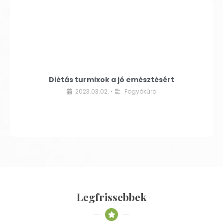
Diétás turmixok a jó emésztésért
2023.03.02.
Fogyókúra
•
Legfrissebbek