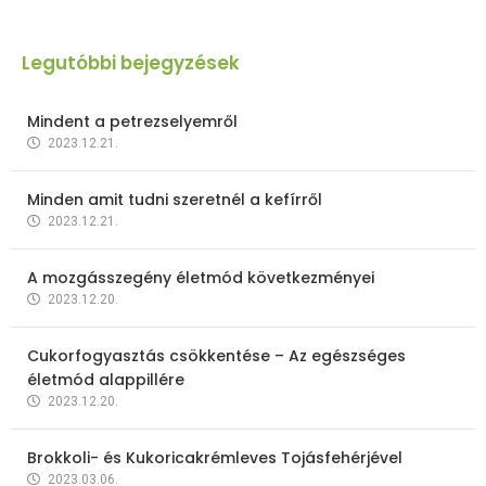
Legutóbbi bejegyzések
Mindent a petrezselyemről
2023.12.21.
Minden amit tudni szeretnél a kefírről
2023.12.21.
A mozgásszegény életmód következményei
2023.12.20.
Cukorfogyasztás csökkentése – Az egészséges
életmód alappillére
2023.12.20.
Brokkoli- és Kukoricakrémleves Tojásfehérjével
2023.03.06.