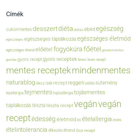
Címék
diéta
egészség
desszert
ebéd
cukormentes
diétás
egészséges életmód
egészséges táplálkozás
egészséges
főétel
fogyókúra
előétel
egészséges étrend
gluténmentes
gyors receptek
gyors recept
leves
leves recept
gomba
mentes receptek
mindenmentes
naturablog
reggeli
sütemény
recept
olasz ízek
saláta
tejmentes
tojásmentes
tejallergia
tojásallergia
vegán
vegán
táplálkozás
tészta
tészta recept
recept
édesség
ételallergia
életmód
és
ételek
ételintolerancia
étkezés
étrend
őszi recept