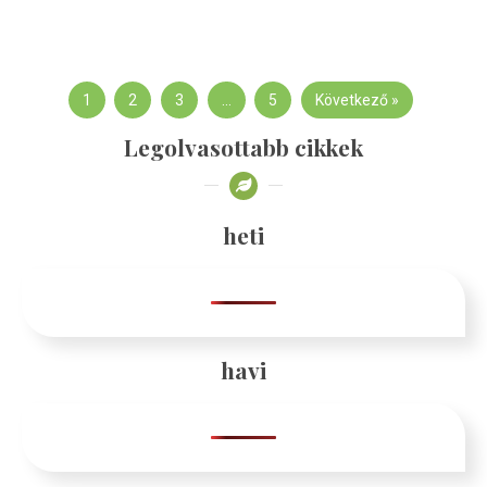
1
2
3
…
5
Következő »
Legolvasottabb cikkek
heti
havi