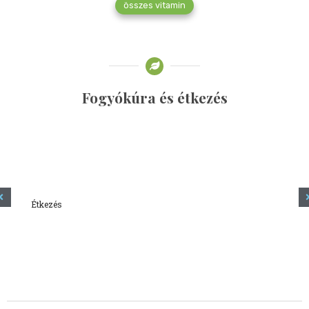
összes vitamin
Fogyókúra és étkezés
Étkezés
Minden amit tudni szeretnél a kefírről
2023.12.21.