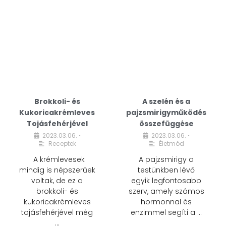
Brokkoli- és
A szelén és a
Kukoricakrémleves
pajzsmirigyműködés
Tojásfehérjével
összefüggése
2023.03.06.
2023.03.06.
•
•
Receptek
Életmód
A krémlevesek
A pajzsmirigy a
mindig is népszerűek
testünkben lévő
voltak, de ez a
egyik legfontosabb
brokkoli- és
szerv, amely számos
kukoricakrémleves
hormonnal és
tojásfehérjével még
enzimmel segíti a …
…