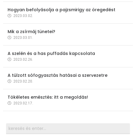
Hogyan befolyásolja a pajzsmirigy az öregedést
2023.03.02.
Mik a zsírmáj tünetei?
2023.03.01.
A szelén és a has puffadás kapcsolata
2023.02.26.
A túlzott sófogyasztás hatásai a szervezetre
2023.02.20.
Tökéletes emésztés: itt a megoldás!
2023.02.17.