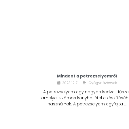
Mindent a petrezselyemről
2023.12.21.
Gyógynövények
•
A petrezselyem egy nagyon kedvelt fűszer
amelyet számos konyhai étel elkészítéséh
használnak. A petrezselyem egyfajta …