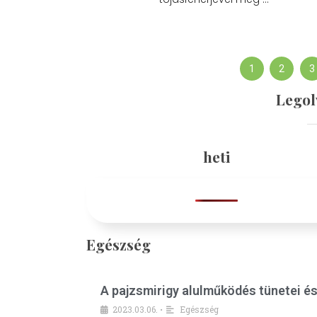
1
2
3
Legol
heti
Egészség
A pajzsmirigy alulműködés tünetei é
2023.03.06.
Egészség
•