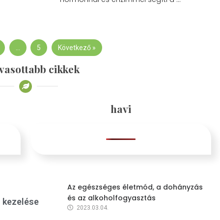
…
5
Következő »
vasottabb cikkek
havi
Az egészséges életmód, a dohányzás
és az alkoholfogyasztás
s kezelése
2023.03.04.