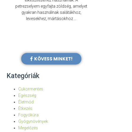
elkészítéséhez használnak. A
évezredek óta f
petrezselyem egyfajta zöldség, amelyet
legkülönb
gyakran használnak salátákhoz,
levesekhez, mártásokhoz …
KÖVESS MINKET!
Kategóriák
Cukormentes
Egészség
Életmód
Étkezés
Fogyókúra
Gyógynövények
Megelőzés