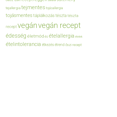
saláta
tejmentes
tejallergia
tojásallergia
tojásmentes
táplálkozás
tészta
tészta
vegán
vegán recept
recept
édesség
ételallergia
életmód
és
ételek
ételintolerancia
étkezés
étrend
őszi recept