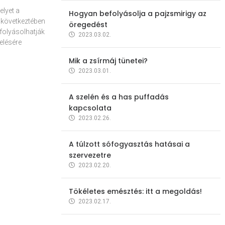
elyet a
Hogyan befolyásolja a pajzsmirigy az
 következtében
öregedést
folyásolhatják
2023.03.02.
elésére
Mik a zsírmáj tünetei?
2023.03.01.
A szelén és a has puffadás
kapcsolata
2023.02.26.
A túlzott sófogyasztás hatásai a
szervezetre
2023.02.20.
Tökéletes emésztés: itt a megoldás!
2023.02.17.