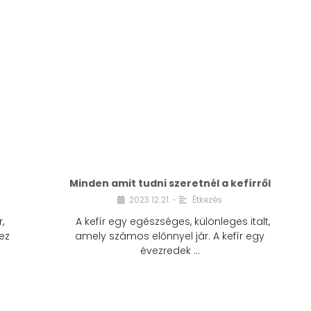
Minden amit tudni szeretnél a kefírről
2023.12.21.
Étkezés
•
,
A kefír egy egészséges, különleges italt,
ez
amely számos előnnyel jár. A kefír egy
évezredek …