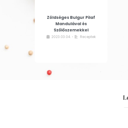
Zöldséges Bulgur Pilaf
Mandulával és
Szőlőszemekkel
2023.03.04.
Receptek
•
L