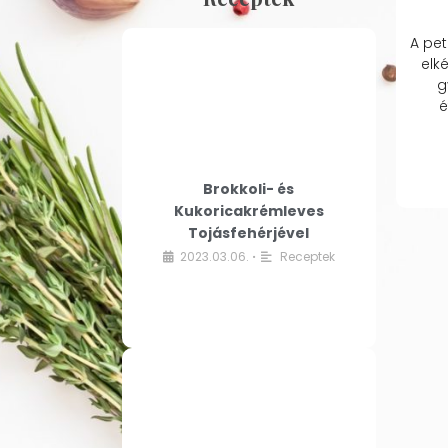
A pet
elk
g
é
Brokkoli- és
Kukoricakrémleves
Tojásfehérjével
2023.03.06.
Receptek
•