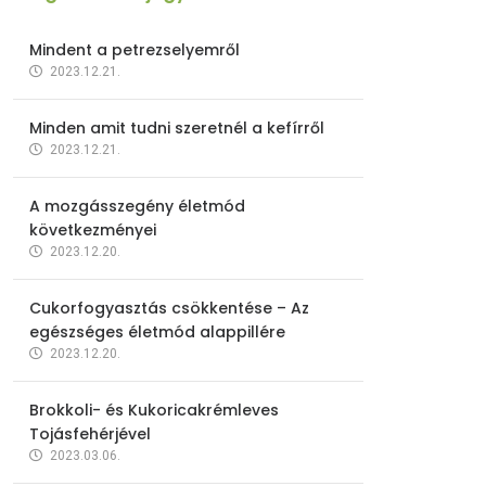
Mindent a petrezselyemről
2023.12.21.
Minden amit tudni szeretnél a kefírről
2023.12.21.
A mozgásszegény életmód
következményei
2023.12.20.
Cukorfogyasztás csökkentése – Az
egészséges életmód alappillére
2023.12.20.
Brokkoli- és Kukoricakrémleves
Tojásfehérjével
2023.03.06.