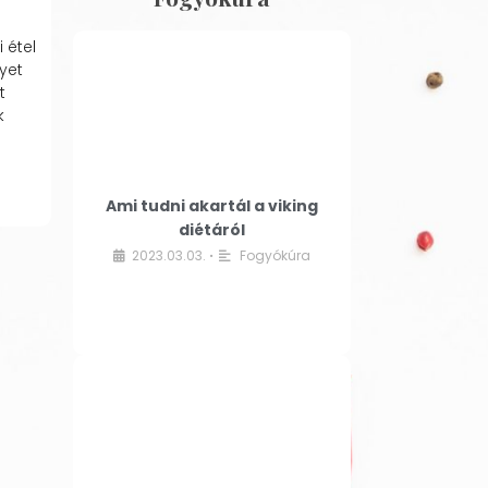
 étel
yet
t
k
Ami tudni akartál a viking
diétáról
2023.03.03.
Fogyókúra
•