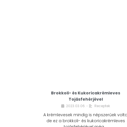
Brokkoli- és Kukoricakrémleves
Tojásfehérjével
2023.03.06.
Receptek
•
A krémlevesek mindig is népszerűek volta
de ez a brokkoli- és kukoricakrémleves
tojásfehérjével még …