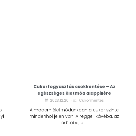
Cukorfogyasztás csökkentése – Az
egészséges életmód alappillére
Cukorfogyasztás
2023.12.20.
Cukormentes
•
csökkentése – Az
b
A modern életmódunkban a cukor szinte
egészséges életmód
yi
mindenhol jelen van. A reggeli kávéba, az
alappillére
üdítőbe, a …
2023.12.20.
Cukormentes
•