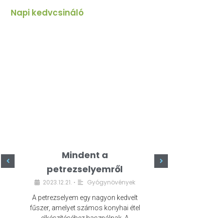
Napi kedvcsináló
Mindent a
Minde
petrezselyemről
szeret
2023.12.21.
Gyógynövények
2023.
•
A petrezselyem egy nagyon kedvelt
A kefír egy egé
fűszer, amelyet számos konyhai étel
amely számos e