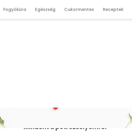
Fogyókúra
Egészség
Cukormentes
Receptek
Mindent a petrezselyemről