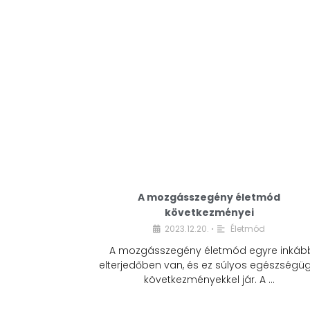
A mozgásszegény életmód
következményei
2023.12.20.
Életmód
•
A mozgásszegény életmód egyre inkáb
elterjedőben van, és ez súlyos egészségüg
következményekkel jár. A …