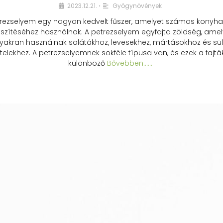
2023.12.21.
Gyógynövények
•
rezselyem egy nagyon kedvelt fűszer, amelyet számos konyhai
észítéséhez használnak. A petrezselyem egyfajta zöldség, amel
yakran használnak salátákhoz, levesekhez, mártásokhoz és sül
telekhez. A petrezselyemnek sokféle típusa van, és ezek a fajtá
különböző
Bővebben...…