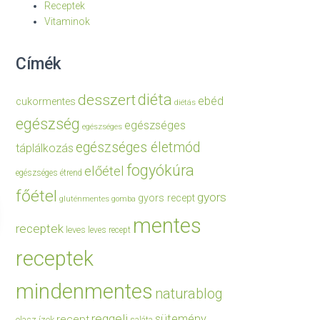
Receptek
Vitaminok
Címék
diéta
desszert
ebéd
cukormentes
diétás
egészség
egészséges
egészséges
egészséges életmód
táplálkozás
fogyókúra
előétel
egészséges étrend
főétel
gyors
gyors recept
gluténmentes
gomba
mentes
receptek
leves
leves recept
receptek
mindenmentes
naturablog
reggeli
sütemény
recept
olasz ízek