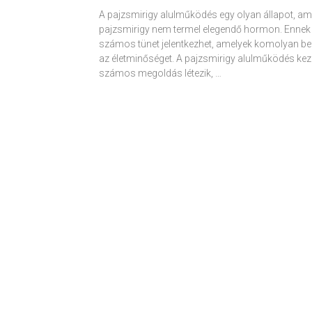
A pajzsmirigy alulműködés egy olyan állapot, am
pajzsmirigy nem termel elegendő hormon. Ennek
számos tünet jelentkezhet, amelyek komolyan be
az életminőséget. A pajzsmirigy alulműködés kez
számos megoldás létezik, …
Receptek