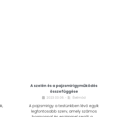
A modern életmódunkban a cukor szinte
mindenhol jelen van. A reggeli kávéba, az
üdítőbe, a desszertekbe és még sok más
élelmiszerbe is …
A szelén és a pajzsmirigyműködés
összefüggése
2023.03.06.
Életmód
•
k,
A pajzsmirigy a testünkben lévő egyik
legfontosabb szerv, amely számos
hormonnal és enzimmel segíti a …