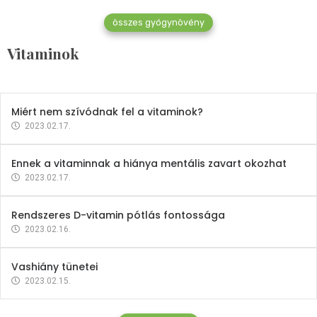
összes gyógynövény
Mindent a B-12 vitaminról
Vitaminok
2023.02.27.
Miért nem szívódnak fel a vitaminok?
2023.02.17.
Ennek a vitaminnak a hiánya mentális zavart okozhat
2023.02.17.
Rendszeres D-vitamin pótlás fontossága
2023.02.16.
Vashiány tünetei
2023.02.15.