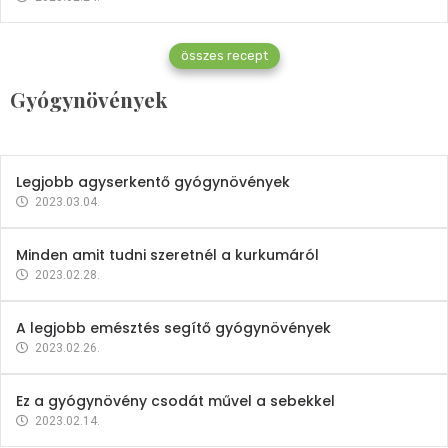
Gyógynövények
összes recept
Mindent a petrezselyemről
Gyógynövények
2023.12.21.
Legjobb agyserkentő gyógynövények
2023.03.04.
Minden amit tudni szeretnél a kurkumáról
2023.02.28.
A legjobb emésztés segítő gyógynövények
2023.02.26.
Ez a gyógynövény csodát művel a sebekkel
2023.02.14.
Vitaminok