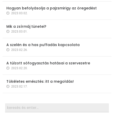
Hogyan befolyásolja a pajzsmirigy az öregedést
2023.03.02.
Mik a zsírmáj tünetei?
2023.03.01.
A szelén és a has puffadás kapcsolata
2023.02.26.
A túlzott sófogyasztás hatásai a szervezetre
2023.02.20.
Tökéletes emésztés: itt a megoldás!
2023.02.17.