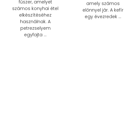
fűszer, amelyet
amely számos
számos konyhai étel
előnnyel jár. A kefír
elkészítéséhez
egy évezredek …
használnak. A
petrezselyem
egyfajta …