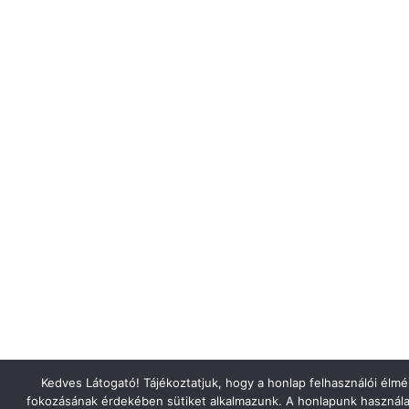
Kedves Látogató! Tájékoztatjuk, hogy a honlap felhasználói élm
fokozásának érdekében sütiket alkalmazunk. A honlapunk használa