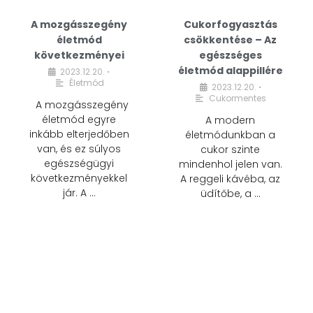
A mozgásszegény
Cukorfogyasztás
életmód
csökkentése – Az
következményei
egészséges
életmód alappillére
2023.12.20.
•
Életmód
2023.12.20.
•
Cukormentes
A mozgásszegény
életmód egyre
A modern
inkább elterjedőben
életmódunkban a
van, és ez súlyos
cukor szinte
egészségügyi
mindenhol jelen van.
következményekkel
A reggeli kávéba, az
jár. A …
üdítőbe, a …