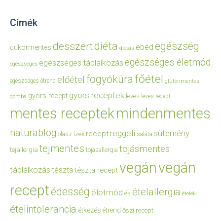
Címék
diéta
egészség
desszert
ebéd
cukormentes
diétás
egészséges életmód
egészséges táplálkozás
egészséges
főétel
fogyókúra
előétel
egészséges étrend
gluténmentes
gyors receptek
gyors recept
leves
leves recept
gomba
mentes receptek
mindenmentes
naturablog
reggeli
sütemény
recept
olasz ízek
saláta
tejmentes
tojásmentes
tejallergia
tojásallergia
vegán
vegán
táplálkozás
tészta
tészta recept
recept
édesség
ételallergia
életmód
és
ételek
ételintolerancia
étkezés
étrend
őszi recept