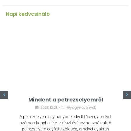
Napi kedvcsináló
z
Mindent a petrezselyemről
2023.12.21.
Gyógynövények
•
A petrezselyem egy nagyon kedvelt fűszer, amelyet
számos konyhai étel elkészítéséhez használnak. A
petrezselyem egyfajta zöldség, amelyet gyakran