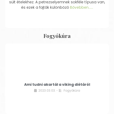
sült ételekhez. A petrezselyemnek sokféle típusa van,
és ezek a fajták különböző
Bővebben...…
Fogyókúra
Ami tudni akartál a viking diétáról
2023.03.03.
Fogyókúra
•