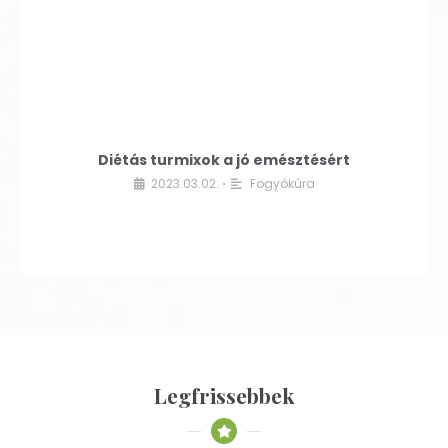
Diétás turmixok a jó emésztésért
2023.03.02.
Fogyókúra
•
Legfrissebbek