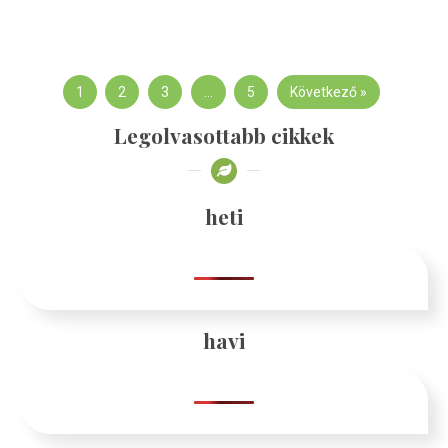
1
2
3
…
5
Következő »
Legolvasottabb cikkek
heti
havi