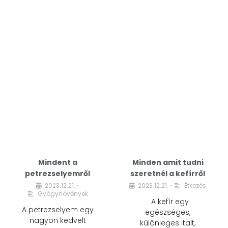
Mindent a
Minden amit tudni
petrezselyemről
szeretnél a kefírről
2023.12.21.
2023.12.21.
Étkezés
•
•
Gyógynövények
A kefír egy
A petrezselyem egy
egészséges,
nagyon kedvelt
különleges italt,