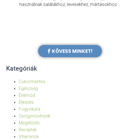
e
használnak salátákhoz, levesekhez, mártásokhoz …
KÖVESS MINKET!
Kategóriák
Cukormentes
Egészség
Életmód
Étkezés
Fogyókúra
Gyógynövények
Megelőzés
Receptek
Vitaminok