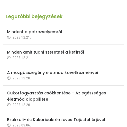
Legutóbbi bejegyzések
Mindent a petrezselyemről
2023.12.21.
Minden amit tudni szeretnél a kefírről
2023.12.21.
A mozgásszegény életmód következményei
2023.12.20.
Cukorfogyasztás csökkentése – Az egészséges
életmód alappillére
2023.12.20.
Brokkoli- és Kukoricakrémleves Tojásfehérjével
2023.03.06.