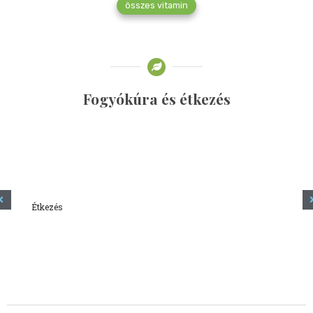
összes vitamin
Fogyókúra és étkezés
Étkezés
Minden amit tudni szeretnél a kefírről
2023.12.21.