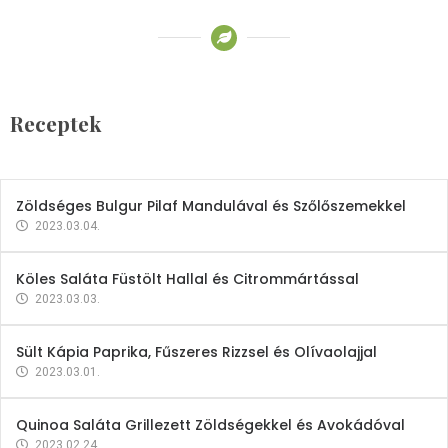
Receptek
Brokkoli- és Kukoricakrémleves
Tojásfehérjével
Receptek
2023.03.06.
Zöldséges Bulgur Pilaf Mandulával és Szőlőszemekkel
2023.03.04.
Köles Saláta Füstölt Hallal és Citrommártással
2023.03.03.
Sült Kápia Paprika, Fűszeres Rizzsel és Olívaolajjal
2023.03.01.
Quinoa Saláta Grillezett Zöldségekkel és Avokádóval
2023.02.24.