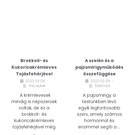
Brokkoli- és
A szelén és a
Kukoricakrémleves
pajzsmirigyműködés
Tojásfehérjével
összefüggése
2023.03.06.
2023.03.06.
•
•
Receptek
Életmód
A krémlevesek
A pajzsmirigy a
mindig is népszerűek
testünkben lévő
voltak, de ez a
egyik legfontosabb
brokkoli- és
szerv, amely számos
kukoricakrémleves
hormonnal és
tojásfehérjével még
enzimmel segíti a …
…