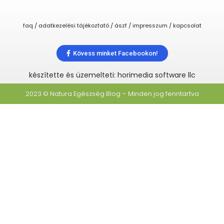
faq / adatkezelési tájékoztató / ászf / impresszum / kapcsolat
Kövess minket Facebookon!
készítette és üzemelteti: horimedia software llc
2023 © Natura Egészség Blog – Minden jog fenntartva