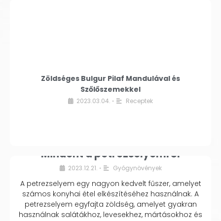
Zöldséges Bulgur Pilaf Mandulával és
Szőlőszemekkel
2023.03.04.
Receptek
•
Mindent a petrezselyemről
2023.12.21.
Gyógynövények
•
A petrezselyem egy nagyon kedvelt fűszer, amelyet
számos konyhai étel elkészítéséhez használnak. A
petrezselyem egyfajta zöldség, amelyet gyakran
használnak salátákhoz, levesekhez, mártásokhoz és