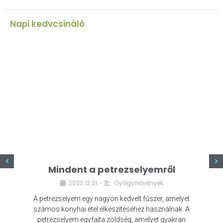
Napi kedvcsináló
z
Mindent a petrezselyemről
2023.12.21.
Gyógynövények
•
A petrezselyem egy nagyon kedvelt fűszer, amelyet
számos konyhai étel elkészítéséhez használnak. A
petrezselyem egyfajta zöldség, amelyet gyakran