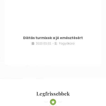
Diétás turmixok a jó emésztésért
2023.03.02.
Fogyókúra
•
Legfrissebbek