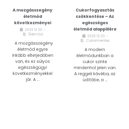
A mozgásszegény
Cukorfogyasztás
életmód
csökkentése – Az
következményei
egészséges
életmód alappillére
2023.12.20.
•
Életmód
2023.12.20.
•
Cukormentes
A mozgásszegény
életmód egyre
A modern
inkább elterjedőben
életmódunkban a
van, és ez súlyos
cukor szinte
egészségügyi
mindenhol jelen van.
következményekkel
A reggeli kávéba, az
jár. A …
üdítőbe, a …