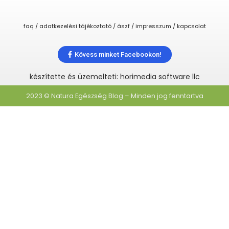
faq / adatkezelési tájékoztató / ászf / impresszum / kapcsolat
Kövess minket Facebookon!
készítette és üzemelteti: horimedia software llc
2023 © Natura Egészség Blog – Minden jog fenntartva