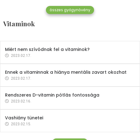
összes gyógynövény
Mindent a B-12 vitaminról
Vitaminok
2023.02.27.
Miért nem szívódnak fel a vitaminok?
2023.02.17.
Ennek a vitaminnak a hiánya mentális zavart okozhat
2023.02.17.
Rendszeres D-vitamin pótlás fontossága
2023.02.16.
Vashiány tünetei
2023.02.15.