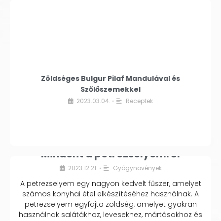
Zöldséges Bulgur Pilaf Mandulával és
Szőlőszemekkel
2023.03.04.
Receptek
•
Mindent a petrezselyemről
2023.12.21.
Gyógynövények
•
A petrezselyem egy nagyon kedvelt fűszer, amelyet
számos konyhai étel elkészítéséhez használnak. A
petrezselyem egyfajta zöldség, amelyet gyakran
használnak salátákhoz, levesekhez, mártásokhoz és