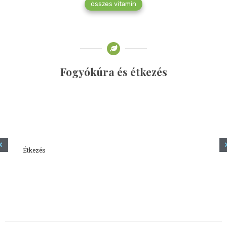
összes vitamin
Fogyókúra és étkezés
Étkezés
Minden amit tudni szeretnél a kefírről
2023.12.21.