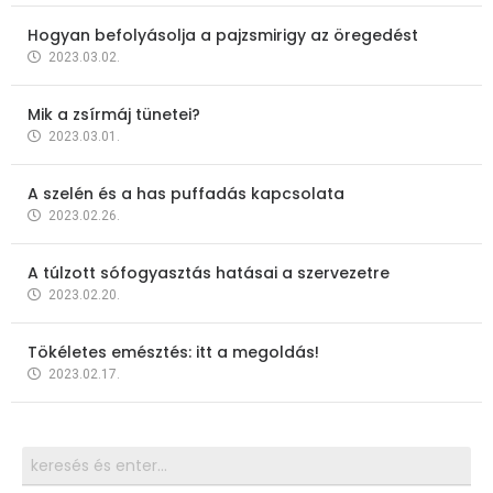
Hogyan befolyásolja a pajzsmirigy az öregedést
2023.03.02.
Mik a zsírmáj tünetei?
2023.03.01.
A szelén és a has puffadás kapcsolata
2023.02.26.
A túlzott sófogyasztás hatásai a szervezetre
2023.02.20.
Tökéletes emésztés: itt a megoldás!
2023.02.17.