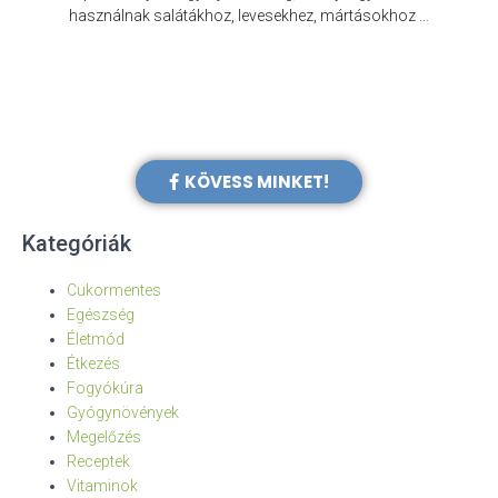
e
használnak salátákhoz, levesekhez, mártásokhoz …
KÖVESS MINKET!
Kategóriák
Cukormentes
Egészség
Életmód
Étkezés
Fogyókúra
Gyógynövények
Megelőzés
Receptek
Vitaminok