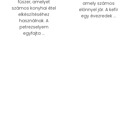
fűszer, amelyet
amely számos
számos konyhai étel
előnnyel jár. A kefír
elkészítéséhez
egy évezredek …
használnak. A
petrezselyem
egyfajta …