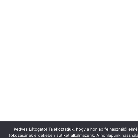
Kedves Látogató! Tájékoztatjuk, hogy a honlap felhasználói élm
fokozásának érdekében sütiket alkalmazunk. A honlapunk használa