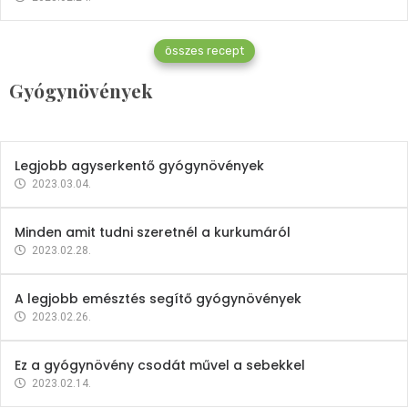
Gyógynövények
összes recept
Mindent a petrezselyemről
Gyógynövények
2023.12.21.
Legjobb agyserkentő gyógynövények
2023.03.04.
Minden amit tudni szeretnél a kurkumáról
2023.02.28.
A legjobb emésztés segítő gyógynövények
2023.02.26.
Ez a gyógynövény csodát művel a sebekkel
2023.02.14.
Vitaminok