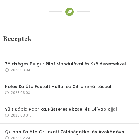
Receptek
Brokkoli- és Kukoricakrémleves
Tojásfehérjével
Receptek
2023.03.06.
Zöldséges Bulgur Pilaf Mandulával és Szőlőszemekkel
2023.03.04.
Köles Saláta Füstölt Hallal és Citrommártással
2023.03.03.
Sült Kápia Paprika, Fűszeres Rizzsel és Olívaolajjal
2023.03.01.
Quinoa Saláta Grillezett Zöldségekkel és Avokádóval
2023.02.24.