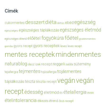
Címék
diéta
egészség
desszert
ebéd
cukormentes
diétás
egészséges életmód
egészséges táplálkozás
egészséges
főétel
fogyókúra
előétel
egészséges étrend
gluténmentes
gyors receptek
gyors recept
leves
leves recept
gomba
mentes receptek
mindenmentes
naturablog
reggeli
sütemény
recept
olasz ízek
saláta
tejmentes
tojásmentes
tejallergia
tojásallergia
vegán
vegán
táplálkozás
tészta
tészta recept
recept
édesség
ételallergia
életmód
és
ételek
ételintolerancia
étkezés
étrend
őszi recept