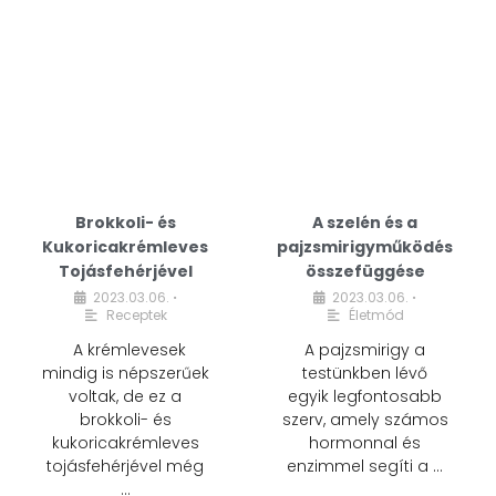
Brokkoli- és
A szelén és a
Kukoricakrémleves
pajzsmirigyműködés
Tojásfehérjével
összefüggése
2023.03.06.
2023.03.06.
•
•
Receptek
Életmód
A krémlevesek
A pajzsmirigy a
mindig is népszerűek
testünkben lévő
voltak, de ez a
egyik legfontosabb
brokkoli- és
szerv, amely számos
kukoricakrémleves
hormonnal és
tojásfehérjével még
enzimmel segíti a …
…