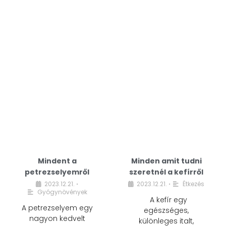
Mindent a
Minden amit tudni
petrezselyemről
szeretnél a kefírről
2023.12.21.
2023.12.21.
Étkezés
•
•
Gyógynövények
A kefír egy
A petrezselyem egy
egészséges,
nagyon kedvelt
különleges italt,