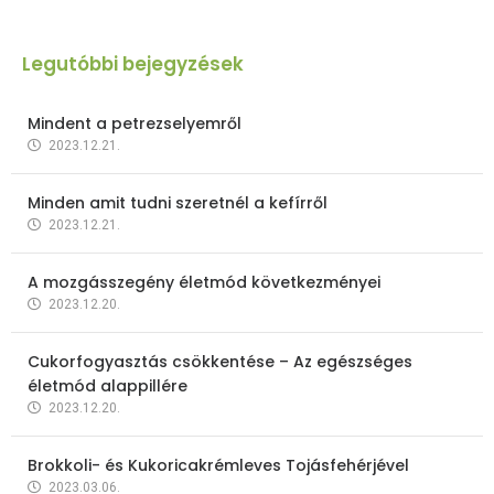
Legutóbbi bejegyzések
Mindent a petrezselyemről
2023.12.21.
Minden amit tudni szeretnél a kefírről
2023.12.21.
A mozgásszegény életmód következményei
2023.12.20.
Cukorfogyasztás csökkentése – Az egészséges
életmód alappillére
2023.12.20.
Brokkoli- és Kukoricakrémleves Tojásfehérjével
2023.03.06.