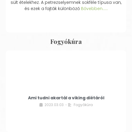
sült ételekhez. A petrezselyemnek sokféle típusa van,
és ezek a fajták különböző
Bővebben...…
Fogyókúra
Ami tudni akartál a viking diétáról
2023.03.03.
Fogyókúra
•