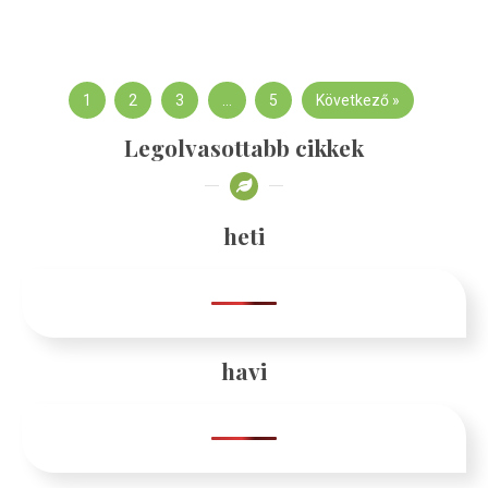
1
2
3
…
5
Következő »
Legolvasottabb cikkek
heti
havi