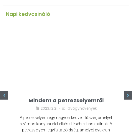
Napi kedvcsináló
z
Mindent a petrezselyemről
2023.12.21.
Gyógynövények
•
A petrezselyem egy nagyon kedvelt fűszer, amelyet
számos konyhai étel elkészítéséhez használnak. A
petrezselyem egyfajta zöldség, amelyet gyakran