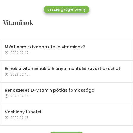
összes gyógynövény
Mindent a B-12 vitaminról
Vitaminok
2023.02.27.
Miért nem szívódnak fel a vitaminok?
2023.02.17.
Ennek a vitaminnak a hiánya mentális zavart okozhat
2023.02.17.
Rendszeres D-vitamin pótlás fontossága
2023.02.16.
Vashiány tünetei
2023.02.15.