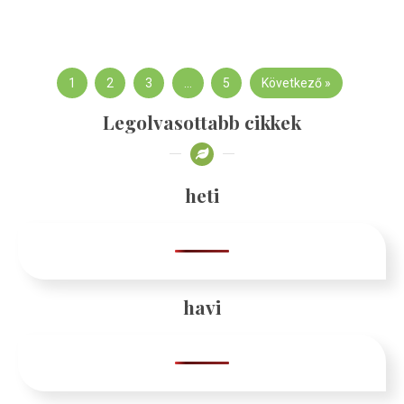
1
2
3
…
5
Következő »
Legolvasottabb cikkek
heti
havi