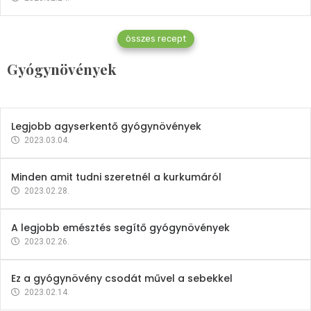
Gyógynövények
összes recept
Mindent a petrezselyemről
Gyógynövények
2023.12.21.
Legjobb agyserkentő gyógynövények
2023.03.04.
Minden amit tudni szeretnél a kurkumáról
2023.02.28.
A legjobb emésztés segítő gyógynövények
2023.02.26.
Ez a gyógynövény csodát művel a sebekkel
2023.02.14.
Vitaminok