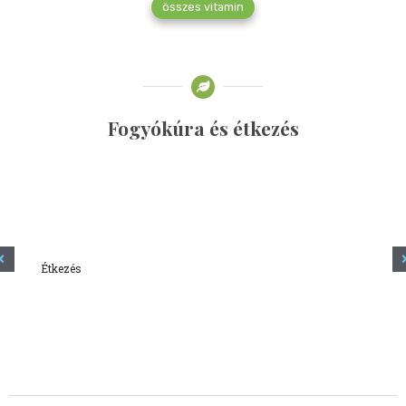
összes vitamin
Fogyókúra és étkezés
Étkezés
Minden amit tudni szeretnél a kefírről
2023.12.21.