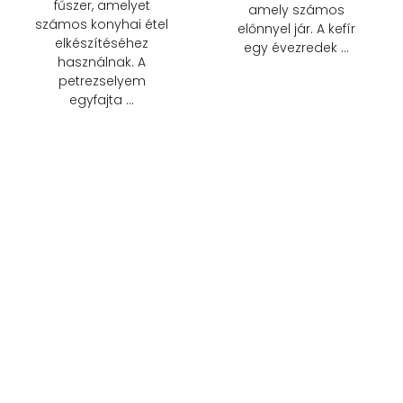
fűszer, amelyet
amely számos
számos konyhai étel
előnnyel jár. A kefír
elkészítéséhez
egy évezredek …
használnak. A
petrezselyem
egyfajta …