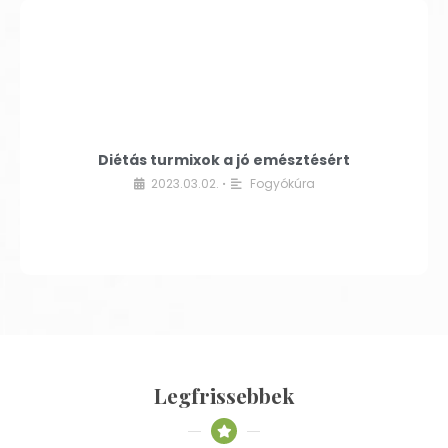
Diétás turmixok a jó emésztésért
2023.03.02.
Fogyókúra
•
Legfrissebbek