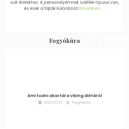
sült ételekhez. A petrezselyemnek sokféle típusa van,
és ezek a fajták különböző
Bővebben...…
Fogyókúra
Ami tudni akartál a viking diétáról
2023.03.03.
Fogyókúra
•