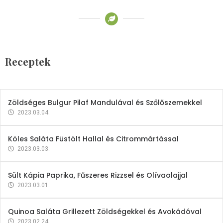
Receptek
Brokkoli- és Kukoricakrémleves
Tojásfehérjével
Receptek
2023.03.06.
Zöldséges Bulgur Pilaf Mandulával és Szőlőszemekkel
2023.03.04.
Köles Saláta Füstölt Hallal és Citrommártással
2023.03.03.
Sült Kápia Paprika, Fűszeres Rizzsel és Olívaolajjal
2023.03.01.
Quinoa Saláta Grillezett Zöldségekkel és Avokádóval
2023.02.24.