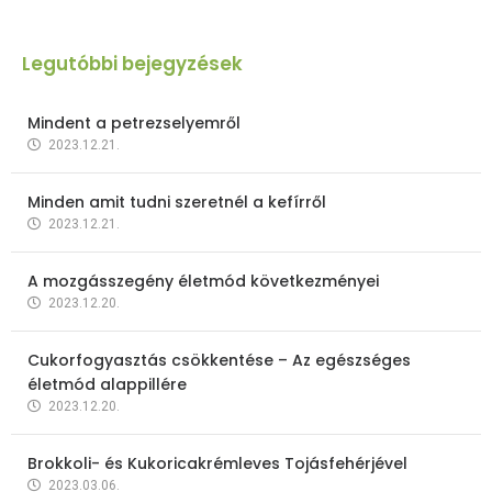
Legutóbbi bejegyzések
Mindent a petrezselyemről
2023.12.21.
Minden amit tudni szeretnél a kefírről
2023.12.21.
A mozgásszegény életmód következményei
2023.12.20.
Cukorfogyasztás csökkentése – Az egészséges
életmód alappillére
2023.12.20.
Brokkoli- és Kukoricakrémleves Tojásfehérjével
2023.03.06.