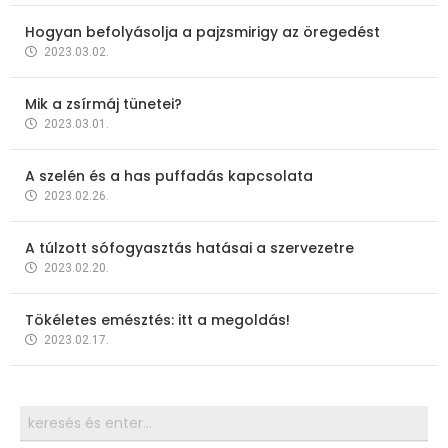
Hogyan befolyásolja a pajzsmirigy az öregedést
2023.03.02.
Mik a zsírmáj tünetei?
2023.03.01.
A szelén és a has puffadás kapcsolata
2023.02.26.
A túlzott sófogyasztás hatásai a szervezetre
2023.02.20.
Tökéletes emésztés: itt a megoldás!
2023.02.17.