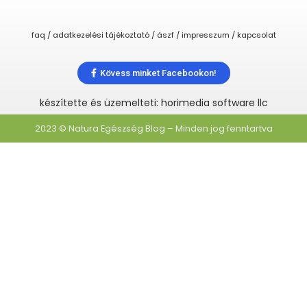
faq / adatkezelési tájékoztató / ászf / impresszum / kapcsolat
Kövess minket Facebookon!
készítette és üzemelteti: horimedia software llc
2023 © Natura Egészség Blog – Minden jog fenntartva