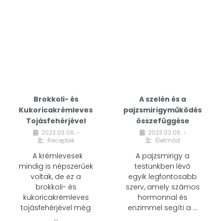
Brokkoli- és
A szelén és a
Kukoricakrémleves
pajzsmirigyműködés
Tojásfehérjével
összefüggése
2023.03.06.
2023.03.06.
•
•
Receptek
Életmód
A krémlevesek
A pajzsmirigy a
mindig is népszerűek
testünkben lévő
voltak, de ez a
egyik legfontosabb
brokkoli- és
szerv, amely számos
kukoricakrémleves
hormonnal és
tojásfehérjével még
enzimmel segíti a …
…