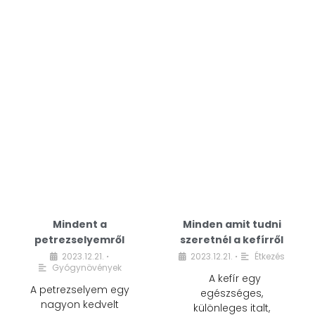
Mindent a
Minden amit tudni
petrezselyemről
szeretnél a kefírről
2023.12.21.
2023.12.21.
Étkezés
•
•
Gyógynövények
A kefír egy
A petrezselyem egy
egészséges,
nagyon kedvelt
különleges italt,