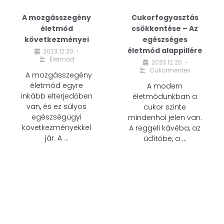
A mozgásszegény
Cukorfogyasztás
életmód
csökkentése – Az
következményei
egészséges
életmód alappillére
2023.12.20.
•
Életmód
2023.12.20.
•
Cukormentes
A mozgásszegény
életmód egyre
A modern
inkább elterjedőben
életmódunkban a
van, és ez súlyos
cukor szinte
egészségügyi
mindenhol jelen van.
következményekkel
A reggeli kávéba, az
jár. A …
üdítőbe, a …