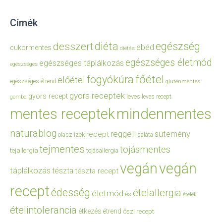
Címék
diéta
egészség
desszert
ebéd
cukormentes
diétás
egészséges életmód
egészséges táplálkozás
egészséges
főétel
fogyókúra
előétel
egészséges étrend
gluténmentes
gyors receptek
gyors recept
leves
leves recept
gomba
mentes receptek
mindenmentes
naturablog
reggeli
sütemény
recept
olasz ízek
saláta
tejmentes
tojásmentes
tejallergia
tojásallergia
vegán
vegán
táplálkozás
tészta
tészta recept
recept
édesség
ételallergia
életmód
és
ételek
ételintolerancia
étkezés
étrend
őszi recept