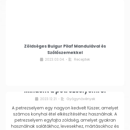
Zöldséges Bulgur Pilaf Mandulával és
Szőlőszemekkel
2023.03.04.
Receptek
•
Mindent a petrezselyemről
2023.12.21.
Gyógynövények
•
A petrezselyem egy nagyon kedvelt fűszer, amelyet
számos konyhai étel elkészítéséhez használnak. A
petrezselyem egyfajta zöldség, amelyet gyakran
használnak salátákhoz, levesekhez, mártásokhoz és