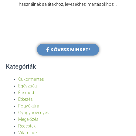
e
használnak salátákhoz, levesekhez, mártásokhoz …
KÖVESS MINKET!
Kategóriák
Cukormentes
Egészség
Életmód
Étkezés
Fogyókúra
Gyógynövények
Megelőzés
Receptek
Vitaminok