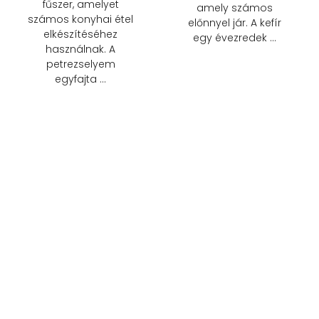
fűszer, amelyet
amely számos
számos konyhai étel
előnnyel jár. A kefír
elkészítéséhez
egy évezredek …
használnak. A
petrezselyem
egyfajta …