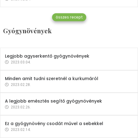
Gyógynövények
összes recept
Mindent a petrezselyemről
Gyógynövények
2023.12.21.
Legjobb agyserkentő gyógynövények
2023.03.04.
Minden amit tudni szeretnél a kurkumáról
2023.02.28.
A legjobb emésztés segítő gyógynövények
2023.02.26.
Ez a gyógynövény csodát művel a sebekkel
2023.02.14.
Vitaminok