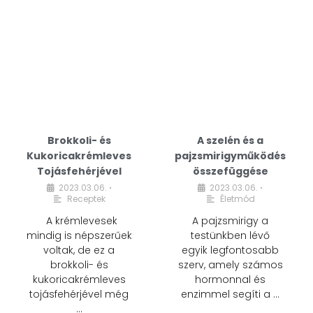
Brokkoli- és
A szelén és a
Kukoricakrémleves
pajzsmirigyműködés
Tojásfehérjével
összefüggése
2023.03.06.
2023.03.06.
•
•
Receptek
Életmód
A krémlevesek
A pajzsmirigy a
mindig is népszerűek
testünkben lévő
voltak, de ez a
egyik legfontosabb
brokkoli- és
szerv, amely számos
kukoricakrémleves
hormonnal és
tojásfehérjével még
enzimmel segíti a …
…