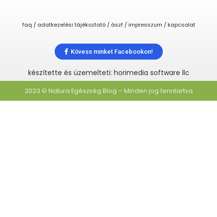
faq / adatkezelési tájékoztató / ászf / impresszum / kapcsolat
Kövess minket Facebookon!
készítette és üzemelteti: horimedia software llc
2023 © Natura Egészség Blog – Minden jog fenntartva