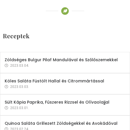
Receptek
Brokkoli- és Kukoricakrémleves
Tojásfehérjével
Receptek
2023.03.06.
Zöldséges Bulgur Pilaf Mandulával és Szőlőszemekkel
2023.03.04.
Köles Saláta Füstölt Hallal és Citrommártással
2023.03.03.
Sült Kápia Paprika, Fűszeres Rizzsel és Olívaolajjal
2023.03.01.
Quinoa Saláta Grillezett Zöldségekkel és Avokádóval
2023.02.24.