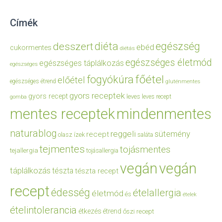
Címék
diéta
egészség
desszert
ebéd
cukormentes
diétás
egészséges életmód
egészséges táplálkozás
egészséges
főétel
fogyókúra
előétel
egészséges étrend
gluténmentes
gyors receptek
gyors recept
leves
leves recept
gomba
mentes receptek
mindenmentes
naturablog
reggeli
sütemény
recept
olasz ízek
saláta
tejmentes
tojásmentes
tejallergia
tojásallergia
vegán
vegán
táplálkozás
tészta
tészta recept
recept
édesség
ételallergia
életmód
és
ételek
ételintolerancia
étkezés
étrend
őszi recept