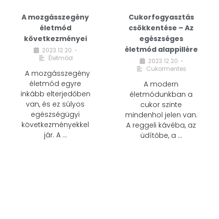
A mozgásszegény
Cukorfogyasztás
életmód
csökkentése – Az
következményei
egészséges
életmód alappillére
2023.12.20.
•
Életmód
2023.12.20.
•
Cukormentes
A mozgásszegény
életmód egyre
A modern
inkább elterjedőben
életmódunkban a
van, és ez súlyos
cukor szinte
egészségügyi
mindenhol jelen van.
következményekkel
A reggeli kávéba, az
jár. A …
üdítőbe, a …