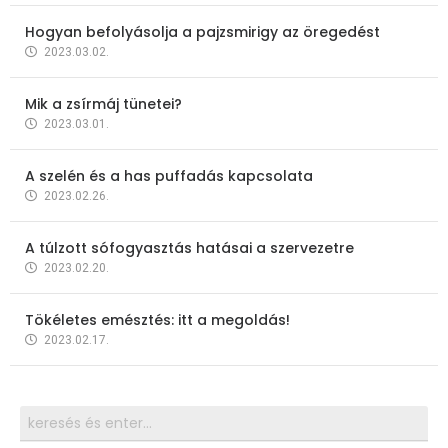
Hogyan befolyásolja a pajzsmirigy az öregedést
2023.03.02.
Mik a zsírmáj tünetei?
2023.03.01.
A szelén és a has puffadás kapcsolata
2023.02.26.
A túlzott sófogyasztás hatásai a szervezetre
2023.02.20.
Tökéletes emésztés: itt a megoldás!
2023.02.17.