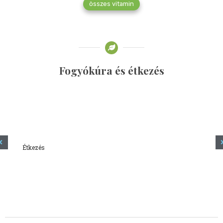
összes vitamin
Fogyókúra és étkezés
Étkezés
Minden amit tudni szeretnél a kefírről
2023.12.21.