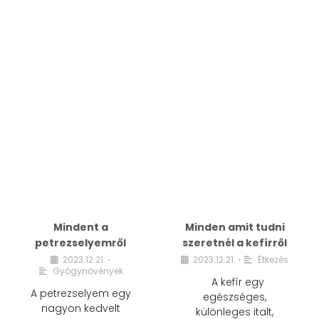
Mindent a
Minden amit tudni
petrezselyemről
szeretnél a kefírről
2023.12.21.
2023.12.21.
Étkezés
•
•
Gyógynövények
A kefír egy
A petrezselyem egy
egészséges,
nagyon kedvelt
különleges italt,