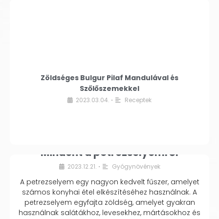
Zöldséges Bulgur Pilaf Mandulával és
Szőlőszemekkel
2023.03.04.
Receptek
•
Mindent a petrezselyemről
2023.12.21.
Gyógynövények
•
A petrezselyem egy nagyon kedvelt fűszer, amelyet
számos konyhai étel elkészítéséhez használnak. A
petrezselyem egyfajta zöldség, amelyet gyakran
használnak salátákhoz, levesekhez, mártásokhoz és