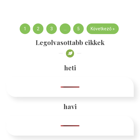
1
2
3
…
5
Következő »
Legolvasottabb cikkek
heti
havi