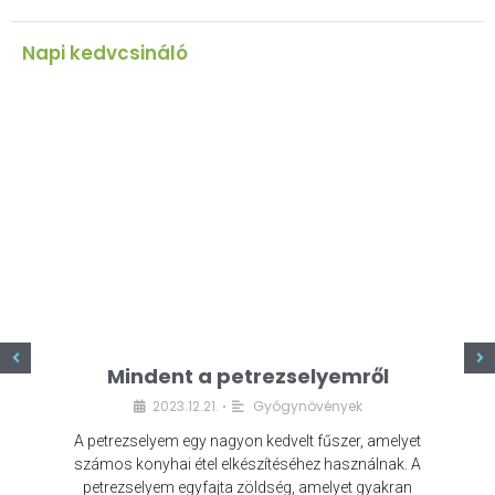
Napi kedvcsináló
z
Mindent a petrezselyemről
2023.12.21.
Gyógynövények
•
A petrezselyem egy nagyon kedvelt fűszer, amelyet
számos konyhai étel elkészítéséhez használnak. A
petrezselyem egyfajta zöldség, amelyet gyakran