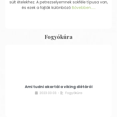
sült ételekhez. A petrezselyemnek sokféle típusa van,
és ezek a fajták különböző
Bővebben...…
Fogyókúra
Ami tudni akartál a viking diétáról
2023.03.03.
Fogyókúra
•