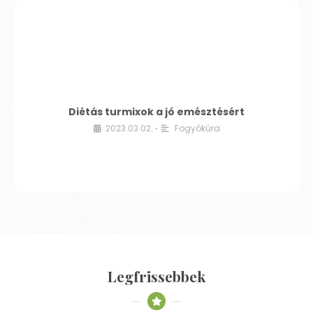
Diétás turmixok a jó emésztésért
2023.03.02.
Fogyókúra
•
Legfrissebbek