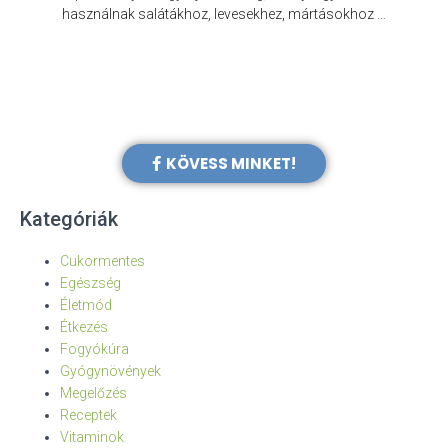
e
használnak salátákhoz, levesekhez, mártásokhoz …
KÖVESS MINKET!
Kategóriák
Cukormentes
Egészség
Életmód
Étkezés
Fogyókúra
Gyógynövények
Megelőzés
Receptek
Vitaminok