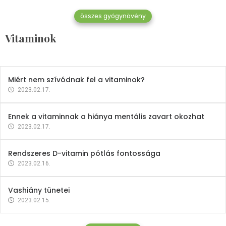
összes gyógynövény
Mindent a B-12 vitaminról
Vitaminok
2023.02.27.
Miért nem szívódnak fel a vitaminok?
2023.02.17.
Ennek a vitaminnak a hiánya mentális zavart okozhat
2023.02.17.
Rendszeres D-vitamin pótlás fontossága
2023.02.16.
Vashiány tünetei
2023.02.15.