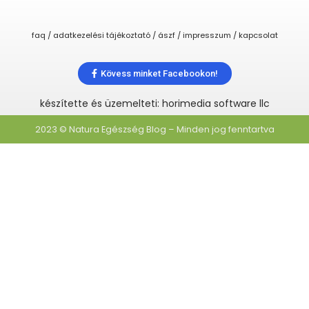
faq / adatkezelési tájékoztató / ászf / impresszum / kapcsolat
Kövess minket Facebookon!
készítette és üzemelteti: horimedia software llc
2023 © Natura Egészség Blog – Minden jog fenntartva