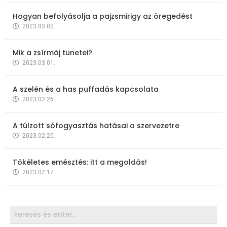
Hogyan befolyásolja a pajzsmirigy az öregedést
2023.03.02.
Mik a zsírmáj tünetei?
2023.03.01.
A szelén és a has puffadás kapcsolata
2023.02.26.
A túlzott sófogyasztás hatásai a szervezetre
2023.02.20.
Tökéletes emésztés: itt a megoldás!
2023.02.17.