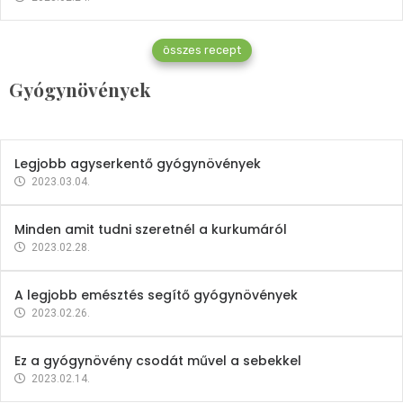
Gyógynövények
összes recept
Mindent a petrezselyemről
Gyógynövények
2023.12.21.
Legjobb agyserkentő gyógynövények
2023.03.04.
Minden amit tudni szeretnél a kurkumáról
2023.02.28.
A legjobb emésztés segítő gyógynövények
2023.02.26.
Ez a gyógynövény csodát művel a sebekkel
2023.02.14.
Vitaminok