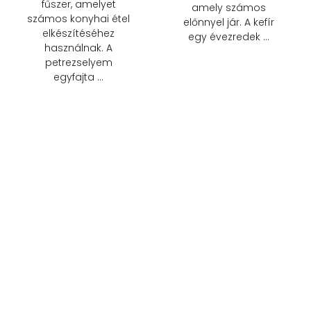
fűszer, amelyet
amely számos
számos konyhai étel
előnnyel jár. A kefír
elkészítéséhez
egy évezredek …
használnak. A
petrezselyem
egyfajta …