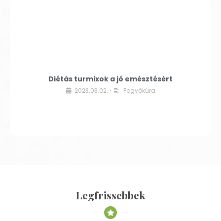
Diétás turmixok a jó emésztésért
2023.03.02.
Fogyókúra
•
Legfrissebbek