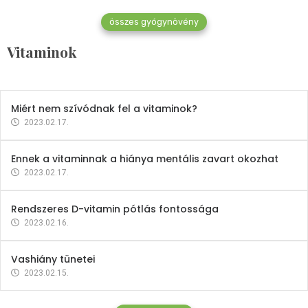
összes gyógynövény
Mindent a B-12 vitaminról
Vitaminok
2023.02.27.
Miért nem szívódnak fel a vitaminok?
2023.02.17.
Ennek a vitaminnak a hiánya mentális zavart okozhat
2023.02.17.
Rendszeres D-vitamin pótlás fontossága
2023.02.16.
Vashiány tünetei
2023.02.15.