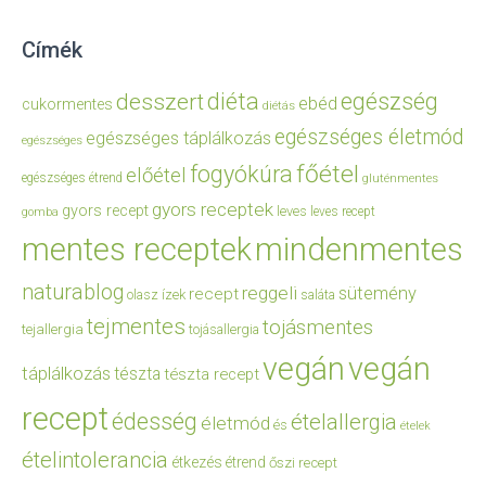
Címék
diéta
egészség
desszert
ebéd
cukormentes
diétás
egészséges életmód
egészséges táplálkozás
egészséges
főétel
fogyókúra
előétel
egészséges étrend
gluténmentes
gyors receptek
gyors recept
leves
leves recept
gomba
mentes receptek
mindenmentes
naturablog
reggeli
sütemény
recept
olasz ízek
saláta
tejmentes
tojásmentes
tejallergia
tojásallergia
vegán
vegán
táplálkozás
tészta
tészta recept
recept
édesség
ételallergia
életmód
és
ételek
ételintolerancia
étkezés
étrend
őszi recept