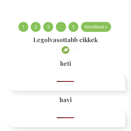
1
2
3
…
5
Következő »
Legolvasottabb cikkek
heti
havi