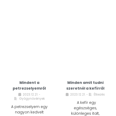
Mindent a
Minden amit tudni
petrezselyemről
szeretnél a kefírről
2023.12.21.
2023.12.21.
Étkezés
•
•
Gyógynövények
A kefír egy
A petrezselyem egy
egészséges,
nagyon kedvelt
különleges italt,