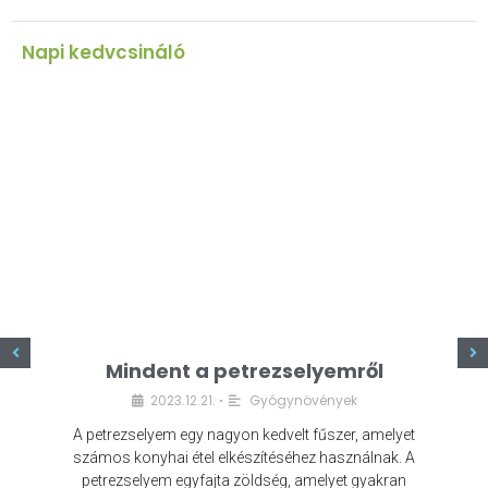
Napi kedvcsináló
z
Mindent a petrezselyemről
2023.12.21.
Gyógynövények
•
A petrezselyem egy nagyon kedvelt fűszer, amelyet
számos konyhai étel elkészítéséhez használnak. A
petrezselyem egyfajta zöldség, amelyet gyakran