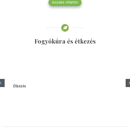
összes vitamin
Fogyókúra és étkezés
Étkezés
Minden amit tudni szeretnél a kefírről
2023.12.21.