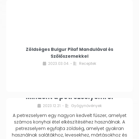
Zöldséges Bulgur Pilaf Mandulával és
Szőlőszemekkel
2023.03.04.
Receptek
•
Mindent a petrezselyemről
2023.12.21.
Gyógynövények
•
A petrezselyem egy nagyon kedvelt fűszer, amelyet
számos konyhai étel elkészítéséhez használnak. A
petrezselyem egyfajta zöldség, amelyet gyakran
használnak salátákhoz, levesekhez, mártásokhoz és