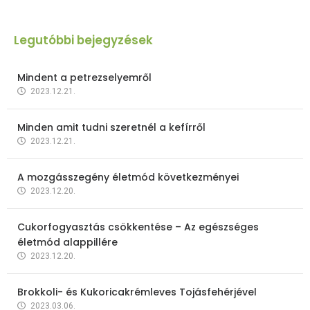
Legutóbbi bejegyzések
Mindent a petrezselyemről
2023.12.21.
Minden amit tudni szeretnél a kefírről
2023.12.21.
A mozgásszegény életmód következményei
2023.12.20.
Cukorfogyasztás csökkentése – Az egészséges
életmód alappillére
2023.12.20.
Brokkoli- és Kukoricakrémleves Tojásfehérjével
2023.03.06.