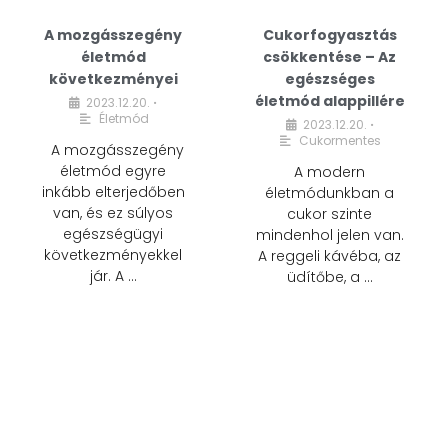
A mozgásszegény
Cukorfogyasztás
életmód
csökkentése – Az
következményei
egészséges
életmód alappillére
2023.12.20.
•
Életmód
2023.12.20.
•
Cukormentes
A mozgásszegény
életmód egyre
A modern
inkább elterjedőben
életmódunkban a
van, és ez súlyos
cukor szinte
egészségügyi
mindenhol jelen van.
következményekkel
A reggeli kávéba, az
jár. A …
üdítőbe, a …