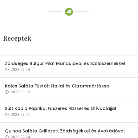
Receptek
Brokkoli- és Kukoricakrémleves
Tojásfehérjével
Receptek
2023.03.06.
Zöldséges Bulgur Pilaf Mandulával és Szőlőszemekkel
2023.03.04.
Köles Saláta Füstölt Hallal és Citrommártással
2023.03.03.
Sült Kápia Paprika, Fűszeres Rizzsel és Olívaolajjal
2023.03.01.
Quinoa Saláta Grillezett Zöldségekkel és Avokádóval
2023.02.24.