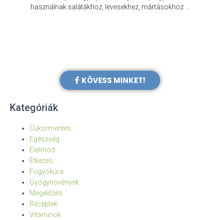
e
használnak salátákhoz, levesekhez, mártásokhoz …
KÖVESS MINKET!
Kategóriák
Cukormentes
Egészség
Életmód
Étkezés
Fogyókúra
Gyógynövények
Megelőzés
Receptek
Vitaminok