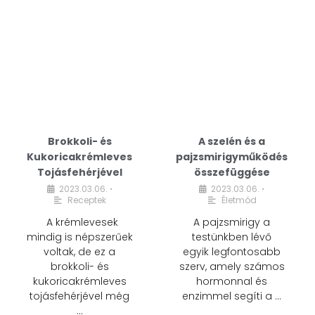
Brokkoli- és
A szelén és a
Kukoricakrémleves
pajzsmirigyműködés
Tojásfehérjével
összefüggése
2023.03.06.
2023.03.06.
•
•
Receptek
Életmód
A krémlevesek
A pajzsmirigy a
mindig is népszerűek
testünkben lévő
voltak, de ez a
egyik legfontosabb
brokkoli- és
szerv, amely számos
kukoricakrémleves
hormonnal és
tojásfehérjével még
enzimmel segíti a …
…