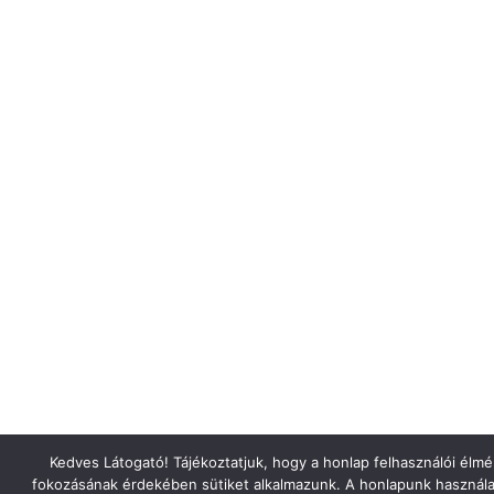
Kedves Látogató! Tájékoztatjuk, hogy a honlap felhasználói élm
fokozásának érdekében sütiket alkalmazunk. A honlapunk használa