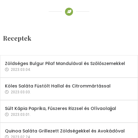
Receptek
Brokkoli- és Kukoricakrémleves
Tojásfehérjével
Receptek
2023.03.06.
Zöldséges Bulgur Pilaf Mandulával és Szőlőszemekkel
2023.03.04.
Köles Saláta Füstölt Hallal és Citrommártással
2023.03.03.
Sült Kápia Paprika, Fűszeres Rizzsel és Olívaolajjal
2023.03.01.
Quinoa Saláta Grillezett Zöldségekkel és Avokádóval
2023.02.24.