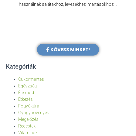
e
használnak salátákhoz, levesekhez, mártásokhoz …
KÖVESS MINKET!
Kategóriák
Cukormentes
Egészség
Életmód
Étkezés
Fogyókúra
Gyógynövények
Megelőzés
Receptek
Vitaminok