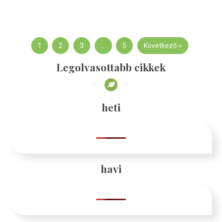
1
2
3
…
5
Következő »
Legolvasottabb cikkek
heti
havi