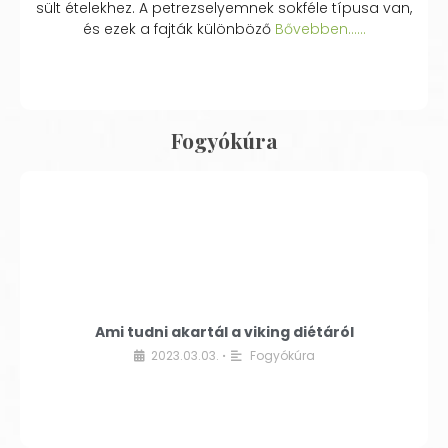
sült ételekhez. A petrezselyemnek sokféle típusa van,
és ezek a fajták különböző
Bővebben...…
Fogyókúra
Ami tudni akartál a viking diétáról
2023.03.03.
Fogyókúra
•