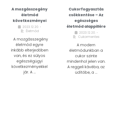
A mozgásszegény
Cukorfogyasztás
életmód
csökkentése – Az
következményei
egészséges
életmód alappillére
2023.12.20.
•
Életmód
2023.12.20.
•
Cukormentes
A mozgásszegény
életmód egyre
A modern
inkább elterjedőben
életmódunkban a
van, és ez súlyos
cukor szinte
egészségügyi
mindenhol jelen van.
következményekkel
A reggeli kávéba, az
jár. A …
üdítőbe, a …