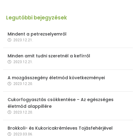
Legutóbbi bejegyzések
Mindent a petrezselyemről
2023.12.21.
Minden amit tudni szeretnél a kefírről
2023.12.21.
A mozgásszegény életmód következményei
2023.12.20.
Cukorfogyasztás csökkentése – Az egészséges
életmód alappillére
2023.12.20.
Brokkoli- és Kukoricakrémleves Tojásfehérjével
2023.03.06.