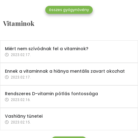
összes gyógynövény
Mindent a B-12 vitaminról
Vitaminok
2023.02.27.
Miért nem szívódnak fel a vitaminok?
2023.02.17.
Ennek a vitaminnak a hiánya mentális zavart okozhat
2023.02.17.
Rendszeres D-vitamin pótlás fontossága
2023.02.16.
Vashiány tünetei
2023.02.15.