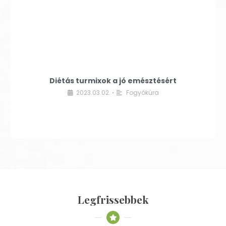
Diétás turmixok a jó emésztésért
2023.03.02.
Fogyókúra
•
Legfrissebbek