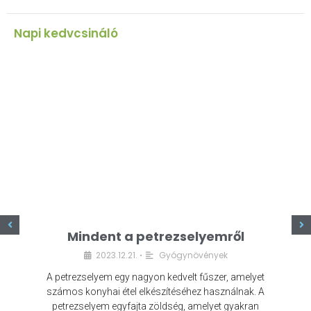
Napi kedvcsináló
z
Mindent a petrezselyemről
2023.12.21.
Gyógynövények
•
A petrezselyem egy nagyon kedvelt fűszer, amelyet
számos konyhai étel elkészítéséhez használnak. A
petrezselyem egyfajta zöldség, amelyet gyakran