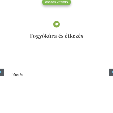
összes vitamin
Fogyókúra és étkezés
Étkezés
Minden amit tudni szeretnél a kefírről
2023.12.21.