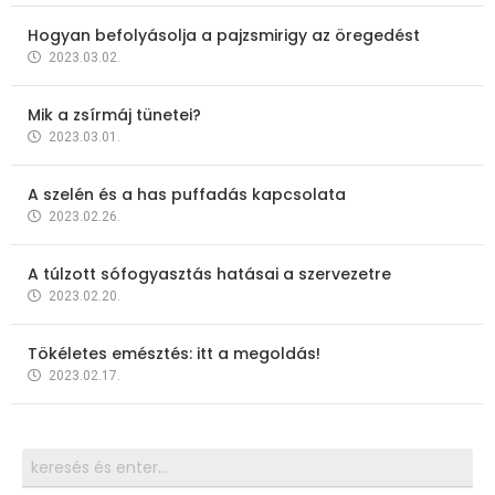
Hogyan befolyásolja a pajzsmirigy az öregedést
2023.03.02.
Mik a zsírmáj tünetei?
2023.03.01.
A szelén és a has puffadás kapcsolata
2023.02.26.
A túlzott sófogyasztás hatásai a szervezetre
2023.02.20.
Tökéletes emésztés: itt a megoldás!
2023.02.17.