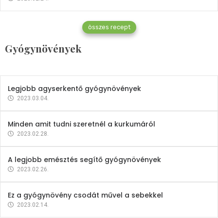
Gyógynövények
összes recept
Mindent a petrezselyemről
Gyógynövények
2023.12.21.
Legjobb agyserkentő gyógynövények
2023.03.04.
Minden amit tudni szeretnél a kurkumáról
2023.02.28.
A legjobb emésztés segítő gyógynövények
2023.02.26.
Ez a gyógynövény csodát művel a sebekkel
2023.02.14.
Vitaminok