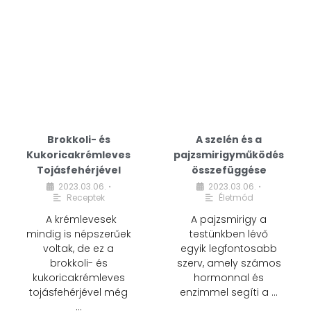
Brokkoli- és
A szelén és a
Kukoricakrémleves
pajzsmirigyműködés
Tojásfehérjével
összefüggése
2023.03.06.
2023.03.06.
•
•
Receptek
Életmód
A krémlevesek
A pajzsmirigy a
mindig is népszerűek
testünkben lévő
voltak, de ez a
egyik legfontosabb
brokkoli- és
szerv, amely számos
kukoricakrémleves
hormonnal és
tojásfehérjével még
enzimmel segíti a …
…