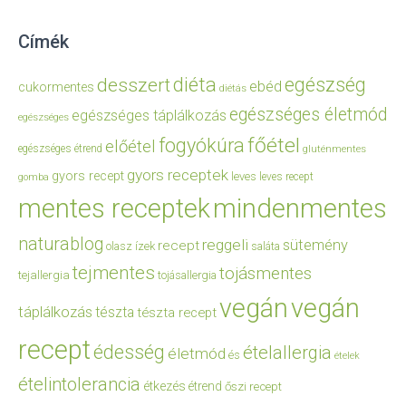
Címék
diéta
egészség
desszert
ebéd
cukormentes
diétás
egészséges életmód
egészséges táplálkozás
egészséges
főétel
fogyókúra
előétel
egészséges étrend
gluténmentes
gyors receptek
gyors recept
leves
leves recept
gomba
mentes receptek
mindenmentes
naturablog
reggeli
sütemény
recept
olasz ízek
saláta
tejmentes
tojásmentes
tejallergia
tojásallergia
vegán
vegán
táplálkozás
tészta
tészta recept
recept
édesség
ételallergia
életmód
és
ételek
ételintolerancia
étkezés
étrend
őszi recept