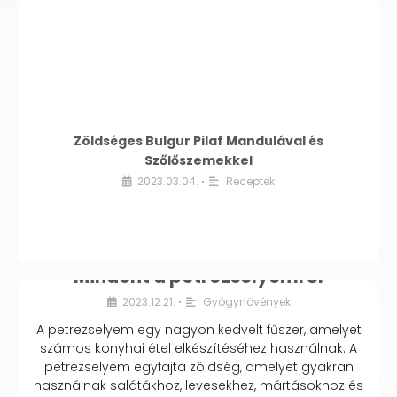
Zöldséges Bulgur Pilaf Mandulával és
Szőlőszemekkel
2023.03.04.
Receptek
•
Mindent a petrezselyemről
2023.12.21.
Gyógynövények
•
A petrezselyem egy nagyon kedvelt fűszer, amelyet
számos konyhai étel elkészítéséhez használnak. A
petrezselyem egyfajta zöldség, amelyet gyakran
használnak salátákhoz, levesekhez, mártásokhoz és