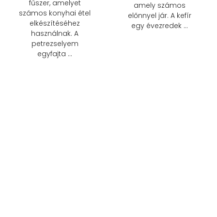
fűszer, amelyet
amely számos
számos konyhai étel
előnnyel jár. A kefír
elkészítéséhez
egy évezredek …
használnak. A
petrezselyem
egyfajta …