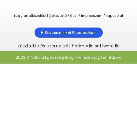
faq / adatkezelési tájékoztató / ászf / impresszum / kapcsolat
Kövess minket Facebookon!
készítette és üzemelteti: horimedia software llc
2023 © Natura Egészség Blog – Minden jog fenntartva