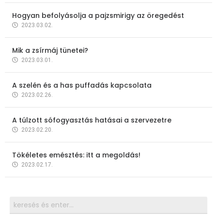
Hogyan befolyásolja a pajzsmirigy az öregedést
2023.03.02.
Mik a zsírmáj tünetei?
2023.03.01.
A szelén és a has puffadás kapcsolata
2023.02.26.
A túlzott sófogyasztás hatásai a szervezetre
2023.02.20.
Tökéletes emésztés: itt a megoldás!
2023.02.17.