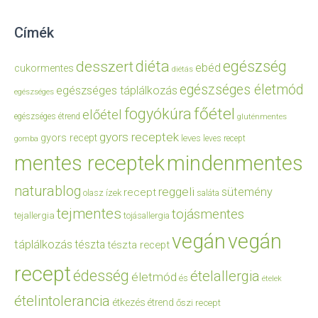
Címék
diéta
egészség
desszert
ebéd
cukormentes
diétás
egészséges életmód
egészséges táplálkozás
egészséges
főétel
fogyókúra
előétel
egészséges étrend
gluténmentes
gyors receptek
gyors recept
leves
leves recept
gomba
mentes receptek
mindenmentes
naturablog
reggeli
sütemény
recept
olasz ízek
saláta
tejmentes
tojásmentes
tejallergia
tojásallergia
vegán
vegán
táplálkozás
tészta
tészta recept
recept
édesség
ételallergia
életmód
és
ételek
ételintolerancia
étkezés
étrend
őszi recept