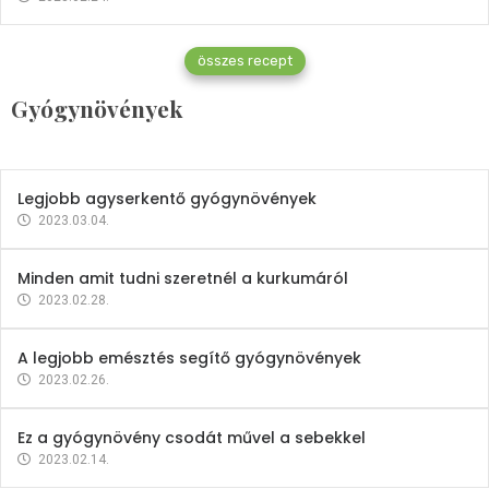
Gyógynövények
összes recept
Mindent a petrezselyemről
Gyógynövények
2023.12.21.
Legjobb agyserkentő gyógynövények
2023.03.04.
Minden amit tudni szeretnél a kurkumáról
2023.02.28.
A legjobb emésztés segítő gyógynövények
2023.02.26.
Ez a gyógynövény csodát művel a sebekkel
2023.02.14.
Vitaminok