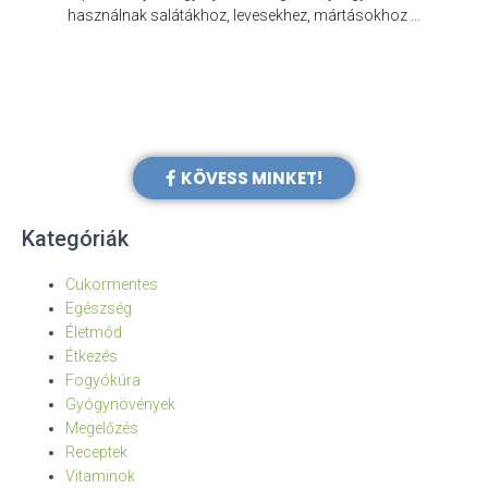
e
használnak salátákhoz, levesekhez, mártásokhoz …
KÖVESS MINKET!
Kategóriák
Cukormentes
Egészség
Életmód
Étkezés
Fogyókúra
Gyógynövények
Megelőzés
Receptek
Vitaminok