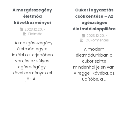
A mozgásszegény
Cukorfogyasztás
életmód
csökkentése – Az
következményei
egészséges
életmód alappillére
2023.12.20.
•
Életmód
2023.12.20.
•
Cukormentes
A mozgásszegény
életmód egyre
A modern
inkább elterjedőben
életmódunkban a
van, és ez súlyos
cukor szinte
egészségügyi
mindenhol jelen van.
következményekkel
A reggeli kávéba, az
jár. A …
üdítőbe, a …