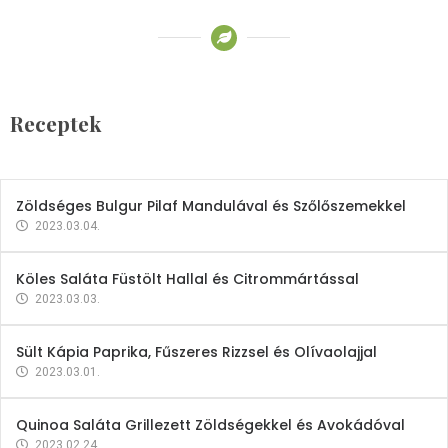
Receptek
Brokkoli- és Kukoricakrémleves
Tojásfehérjével
Receptek
2023.03.06.
Zöldséges Bulgur Pilaf Mandulával és Szőlőszemekkel
2023.03.04.
Köles Saláta Füstölt Hallal és Citrommártással
2023.03.03.
Sült Kápia Paprika, Fűszeres Rizzsel és Olívaolajjal
2023.03.01.
Quinoa Saláta Grillezett Zöldségekkel és Avokádóval
2023.02.24.