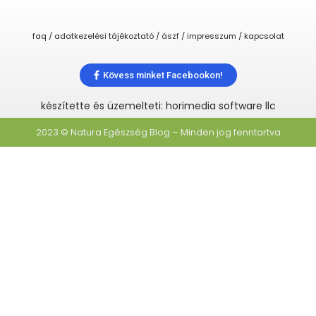
faq / adatkezelési tájékoztató / ászf / impresszum / kapcsolat
Kövess minket Facebookon!
készítette és üzemelteti: horimedia software llc
2023 © Natura Egészség Blog – Minden jog fenntartva