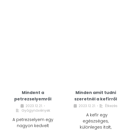
Mindent a
Minden amit tudni
petrezselyemről
szeretnél a kefírről
2023.12.21.
2023.12.21.
Étkezés
•
•
Gyógynövények
A kefír egy
A petrezselyem egy
egészséges,
nagyon kedvelt
különleges italt,