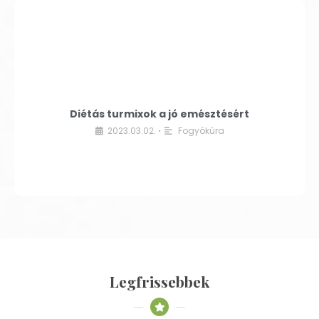
Diétás turmixok a jó emésztésért
2023.03.02.
Fogyókúra
•
Legfrissebbek