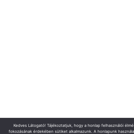
Kedves Látogató! Tájékoztatjuk, hogy a honlap felhasználói élm
fokozásának érdekében sütiket alkalmazunk. A honlapunk használa