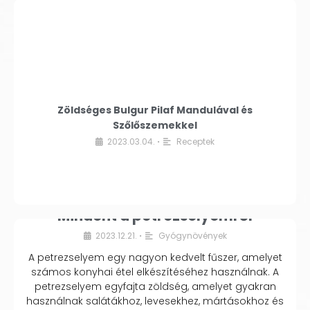
Zöldséges Bulgur Pilaf Mandulával és
Szőlőszemekkel
2023.03.04.
Receptek
•
Mindent a petrezselyemről
2023.12.21.
Gyógynövények
•
A petrezselyem egy nagyon kedvelt fűszer, amelyet
számos konyhai étel elkészítéséhez használnak. A
petrezselyem egyfajta zöldség, amelyet gyakran
használnak salátákhoz, levesekhez, mártásokhoz és