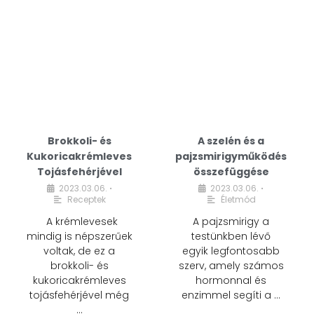
Brokkoli- és
A szelén és a
Kukoricakrémleves
pajzsmirigyműködés
Tojásfehérjével
összefüggése
2023.03.06.
2023.03.06.
•
•
Receptek
Életmód
A krémlevesek
A pajzsmirigy a
mindig is népszerűek
testünkben lévő
voltak, de ez a
egyik legfontosabb
brokkoli- és
szerv, amely számos
kukoricakrémleves
hormonnal és
tojásfehérjével még
enzimmel segíti a …
…