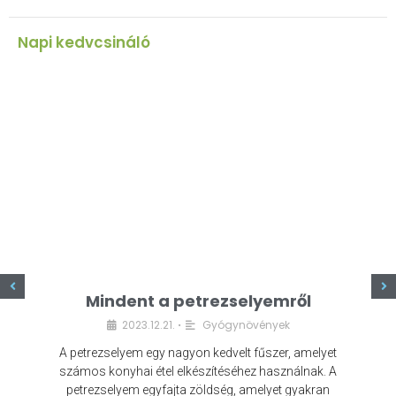
Napi kedvcsináló
z
Mindent a petrezselyemről
2023.12.21.
Gyógynövények
•
A petrezselyem egy nagyon kedvelt fűszer, amelyet
számos konyhai étel elkészítéséhez használnak. A
petrezselyem egyfajta zöldség, amelyet gyakran