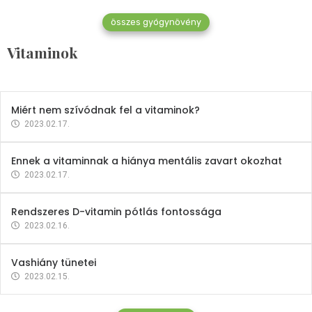
összes gyógynövény
Mindent a B-12 vitaminról
Vitaminok
2023.02.27.
Miért nem szívódnak fel a vitaminok?
2023.02.17.
Ennek a vitaminnak a hiánya mentális zavart okozhat
2023.02.17.
Rendszeres D-vitamin pótlás fontossága
2023.02.16.
Vashiány tünetei
2023.02.15.