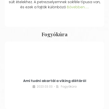
sült ételekhez. A petrezselyemnek sokféle típusa van,
és ezek a fajták különböző
Bővebben...…
Fogyókúra
Ami tudni akartál a viking diétáról
2023.03.03.
Fogyókúra
•