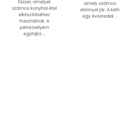
fűszer, amelyet
amely számos
számos konyhai étel
előnnyel jár. A kefír
elkészítéséhez
egy évezredek …
használnak. A
petrezselyem
egyfajta …