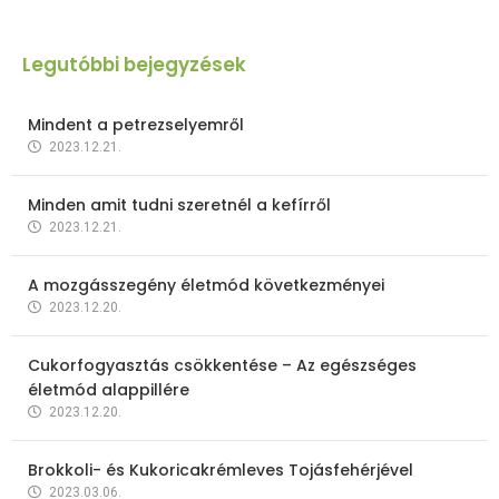
Legutóbbi bejegyzések
Mindent a petrezselyemről
2023.12.21.
Minden amit tudni szeretnél a kefírről
2023.12.21.
A mozgásszegény életmód következményei
2023.12.20.
Cukorfogyasztás csökkentése – Az egészséges
életmód alappillére
2023.12.20.
Brokkoli- és Kukoricakrémleves Tojásfehérjével
2023.03.06.