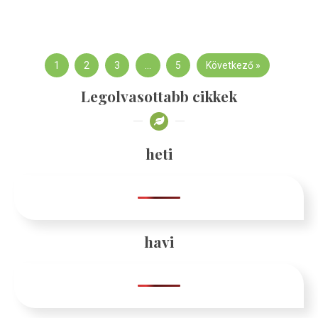
1
2
3
…
5
Következő »
Legolvasottabb cikkek
heti
havi