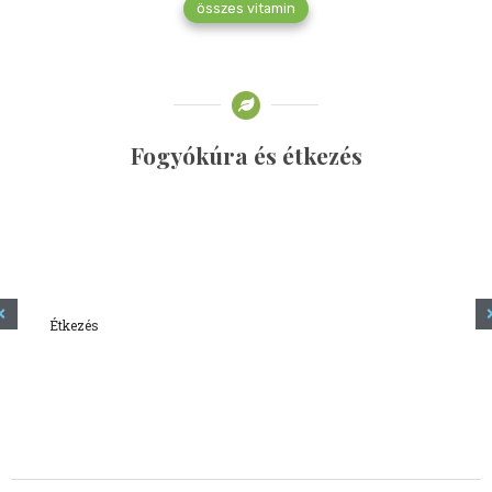
összes vitamin
Fogyókúra és étkezés
Étkezés
Minden amit tudni szeretnél a kefírről
2023.12.21.