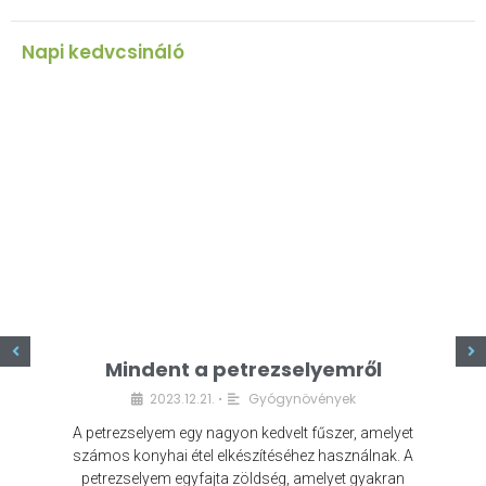
Napi kedvcsináló
z
Mindent a petrezselyemről
2023.12.21.
Gyógynövények
•
A petrezselyem egy nagyon kedvelt fűszer, amelyet
számos konyhai étel elkészítéséhez használnak. A
petrezselyem egyfajta zöldség, amelyet gyakran