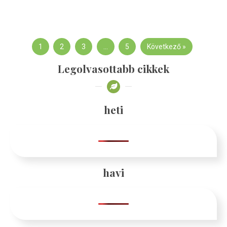
1
2
3
…
5
Következő »
Legolvasottabb cikkek
heti
havi