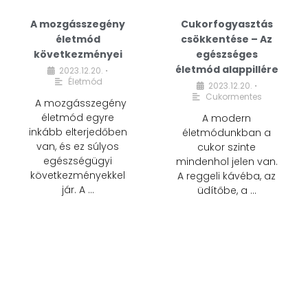
A mozgásszegény
Cukorfogyasztás
életmód
csökkentése – Az
következményei
egészséges
életmód alappillére
2023.12.20.
•
Életmód
2023.12.20.
•
Cukormentes
A mozgásszegény
életmód egyre
A modern
inkább elterjedőben
életmódunkban a
van, és ez súlyos
cukor szinte
egészségügyi
mindenhol jelen van.
következményekkel
A reggeli kávéba, az
jár. A …
üdítőbe, a …