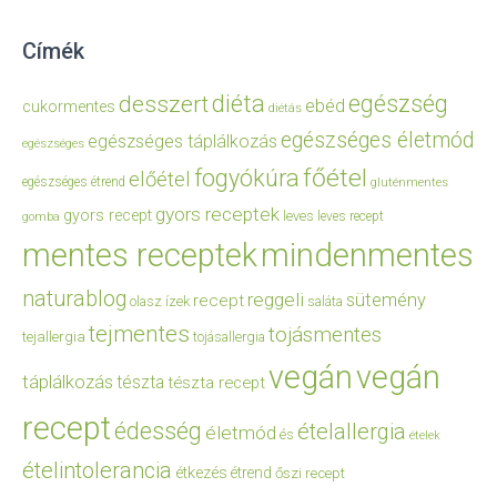
Címék
diéta
egészség
desszert
ebéd
cukormentes
diétás
egészséges életmód
egészséges táplálkozás
egészséges
főétel
fogyókúra
előétel
egészséges étrend
gluténmentes
gyors receptek
gyors recept
leves
leves recept
gomba
mentes receptek
mindenmentes
naturablog
reggeli
sütemény
recept
olasz ízek
saláta
tejmentes
tojásmentes
tejallergia
tojásallergia
vegán
vegán
táplálkozás
tészta
tészta recept
recept
édesség
ételallergia
életmód
és
ételek
ételintolerancia
étkezés
étrend
őszi recept