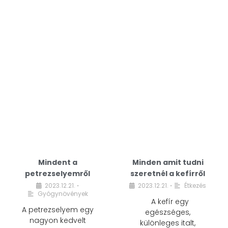
Mindent a
Minden amit tudni
petrezselyemről
szeretnél a kefírről
2023.12.21.
2023.12.21.
Étkezés
•
•
Gyógynövények
A kefír egy
A petrezselyem egy
egészséges,
nagyon kedvelt
különleges italt,