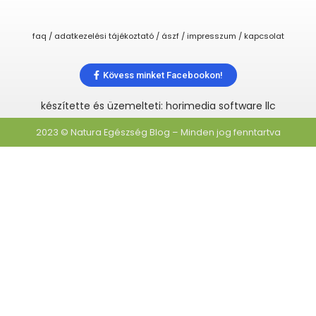
faq / adatkezelési tájékoztató / ászf / impresszum / kapcsolat
Kövess minket Facebookon!
készítette és üzemelteti: horimedia software llc
2023 © Natura Egészség Blog – Minden jog fenntartva