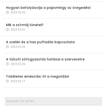
Hogyan befolyásolja a pajzsmirigy az öregedést
2023.03.02.
Mik a zsírmáj tünetei?
2023.03.01.
A szelén és a has puffadás kapcsolata
2023.02.26.
A túlzott sófogyasztás hatásai a szervezetre
2023.02.20.
Tökéletes emésztés: itt a megoldás!
2023.02.17.