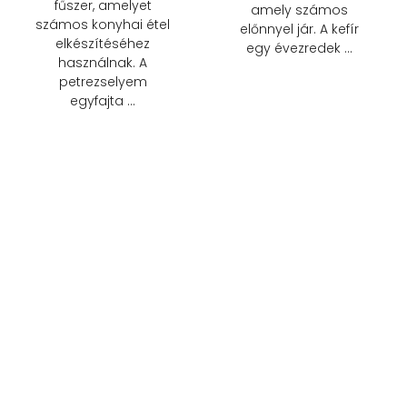
fűszer, amelyet
amely számos
számos konyhai étel
előnnyel jár. A kefír
elkészítéséhez
egy évezredek …
használnak. A
petrezselyem
egyfajta …