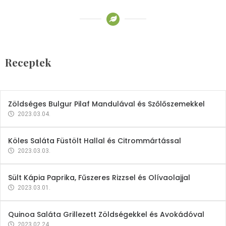
Receptek
Brokkoli- és Kukoricakrémleves
Tojásfehérjével
Receptek
2023.03.06.
Zöldséges Bulgur Pilaf Mandulával és Szőlőszemekkel
2023.03.04.
Köles Saláta Füstölt Hallal és Citrommártással
2023.03.03.
Sült Kápia Paprika, Fűszeres Rizzsel és Olívaolajjal
2023.03.01.
Quinoa Saláta Grillezett Zöldségekkel és Avokádóval
2023.02.24.