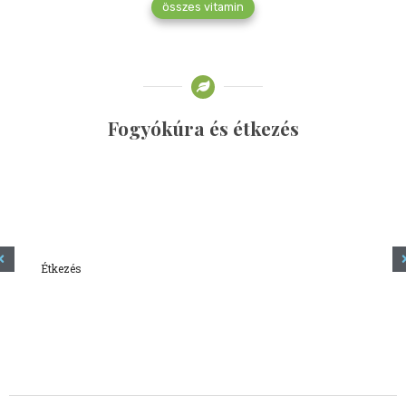
összes vitamin
Fogyókúra és étkezés
Étkezés
Minden amit tudni szeretnél a kefírről
2023.12.21.