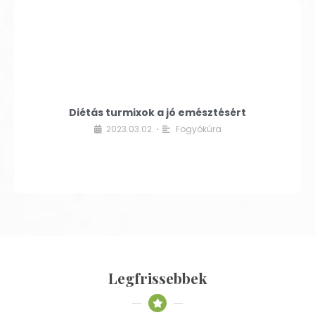
Diétás turmixok a jó emésztésért
2023.03.02.
Fogyókúra
•
Legfrissebbek