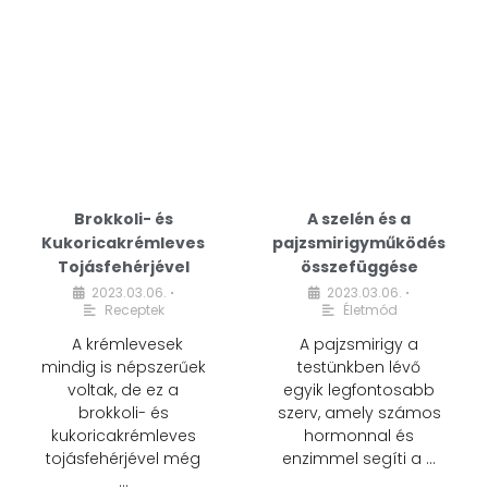
Brokkoli- és
A szelén és a
Kukoricakrémleves
pajzsmirigyműködés
Tojásfehérjével
összefüggése
2023.03.06.
2023.03.06.
•
•
Receptek
Életmód
A krémlevesek
A pajzsmirigy a
mindig is népszerűek
testünkben lévő
voltak, de ez a
egyik legfontosabb
brokkoli- és
szerv, amely számos
kukoricakrémleves
hormonnal és
tojásfehérjével még
enzimmel segíti a …
…