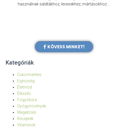
e
használnak salátákhoz, levesekhez, mártásokhoz …
KÖVESS MINKET!
Kategóriák
Cukormentes
Egészség
Életmód
Étkezés
Fogyókúra
Gyógynövények
Megelőzés
Receptek
Vitaminok