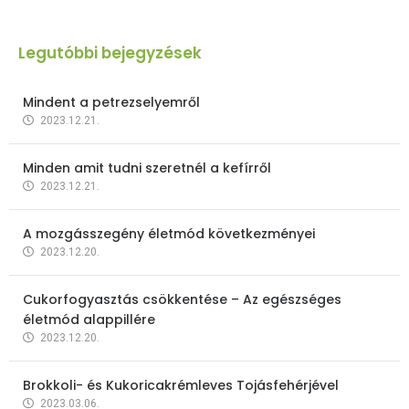
Legutóbbi bejegyzések
Mindent a petrezselyemről
2023.12.21.
Minden amit tudni szeretnél a kefírről
2023.12.21.
A mozgásszegény életmód következményei
2023.12.20.
Cukorfogyasztás csökkentése – Az egészséges
életmód alappillére
2023.12.20.
Brokkoli- és Kukoricakrémleves Tojásfehérjével
2023.03.06.