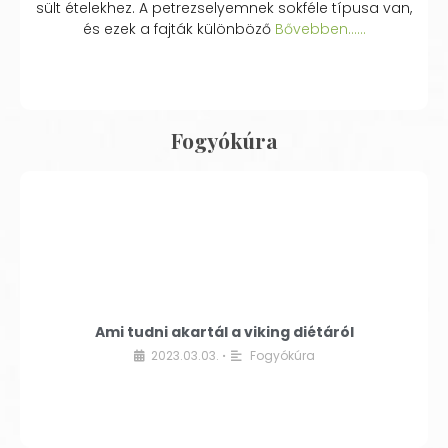
sült ételekhez. A petrezselyemnek sokféle típusa van,
és ezek a fajták különböző
Bővebben...…
Fogyókúra
Ami tudni akartál a viking diétáról
2023.03.03.
Fogyókúra
•