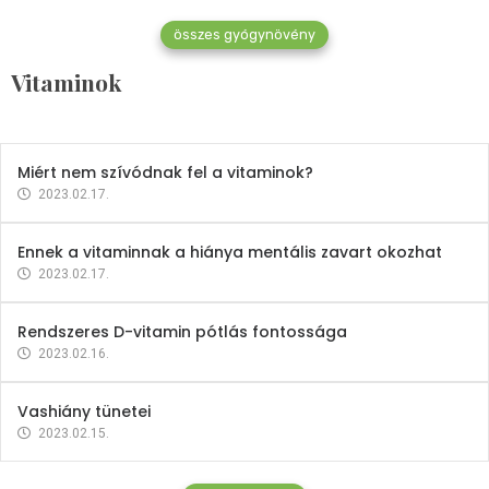
összes gyógynövény
Mindent a B-12 vitaminról
Vitaminok
2023.02.27.
Miért nem szívódnak fel a vitaminok?
2023.02.17.
Ennek a vitaminnak a hiánya mentális zavart okozhat
2023.02.17.
Rendszeres D-vitamin pótlás fontossága
2023.02.16.
Vashiány tünetei
2023.02.15.