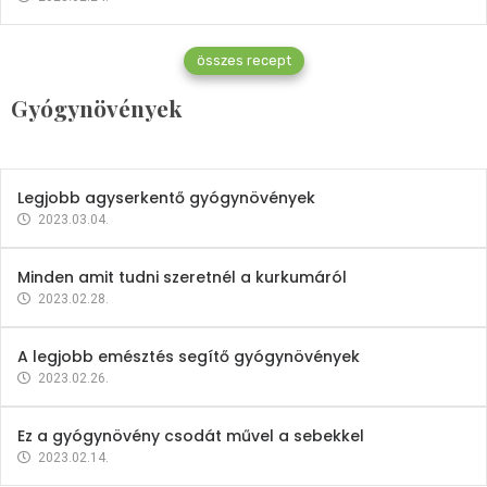
Gyógynövények
összes recept
Mindent a petrezselyemről
Gyógynövények
2023.12.21.
Legjobb agyserkentő gyógynövények
2023.03.04.
Minden amit tudni szeretnél a kurkumáról
2023.02.28.
A legjobb emésztés segítő gyógynövények
2023.02.26.
Ez a gyógynövény csodát művel a sebekkel
2023.02.14.
Vitaminok