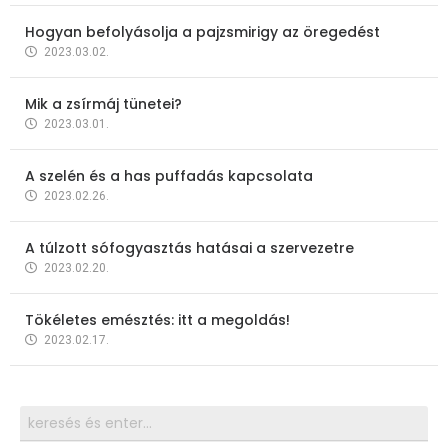
Hogyan befolyásolja a pajzsmirigy az öregedést
2023.03.02.
Mik a zsírmáj tünetei?
2023.03.01.
A szelén és a has puffadás kapcsolata
2023.02.26.
A túlzott sófogyasztás hatásai a szervezetre
2023.02.20.
Tökéletes emésztés: itt a megoldás!
2023.02.17.