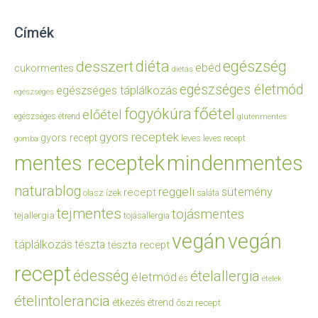
Címék
diéta
egészség
desszert
ebéd
cukormentes
diétás
egészséges életmód
egészséges táplálkozás
egészséges
főétel
fogyókúra
előétel
egészséges étrend
gluténmentes
gyors receptek
gyors recept
leves
leves recept
gomba
mentes receptek
mindenmentes
naturablog
reggeli
sütemény
recept
olasz ízek
saláta
tejmentes
tojásmentes
tejallergia
tojásallergia
vegán
vegán
táplálkozás
tészta
tészta recept
recept
édesség
ételallergia
életmód
és
ételek
ételintolerancia
étkezés
étrend
őszi recept