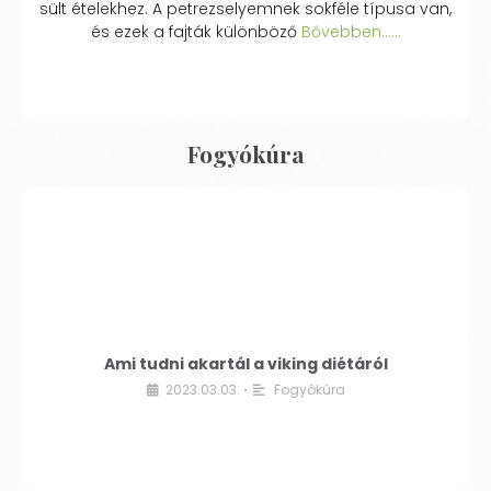
sült ételekhez. A petrezselyemnek sokféle típusa van,
és ezek a fajták különböző
Bővebben...…
Fogyókúra
Ami tudni akartál a viking diétáról
2023.03.03.
Fogyókúra
•