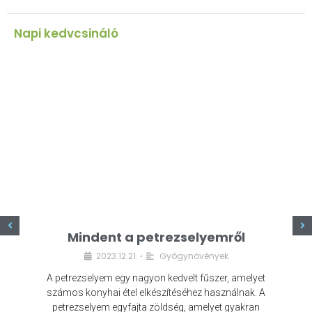
Napi kedvcsináló
z
Mindent a petrezselyemről
2023.12.21.
Gyógynövények
•
A petrezselyem egy nagyon kedvelt fűszer, amelyet
számos konyhai étel elkészítéséhez használnak. A
petrezselyem egyfajta zöldség, amelyet gyakran