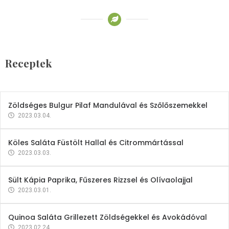
Receptek
Brokkoli- és Kukoricakrémleves
Tojásfehérjével
Receptek
2023.03.06.
Zöldséges Bulgur Pilaf Mandulával és Szőlőszemekkel
2023.03.04.
Köles Saláta Füstölt Hallal és Citrommártással
2023.03.03.
Sült Kápia Paprika, Fűszeres Rizzsel és Olívaolajjal
2023.03.01.
Quinoa Saláta Grillezett Zöldségekkel és Avokádóval
2023.02.24.