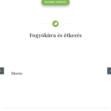
összes vitamin
Fogyókúra és étkezés
Étkezés
Minden amit tudni szeretnél a kefírről
2023.12.21.