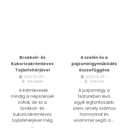
Brokkoli- és
A szelén és a
Kukoricakrémleves
pajzsmirigyműködés
Tojásfehérjével
összefüggése
2023.03.06.
2023.03.06.
•
•
Receptek
Életmód
A krémlevesek
A pajzsmirigy a
mindig is népszerűek
testünkben lévő
voltak, de ez a
egyik legfontosabb
brokkoli- és
szerv, amely számos
kukoricakrémleves
hormonnal és
tojásfehérjével még
enzimmel segíti a …
…