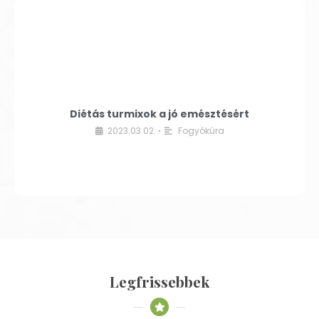
Diétás turmixok a jó emésztésért
2023.03.02.
Fogyókúra
•
Legfrissebbek