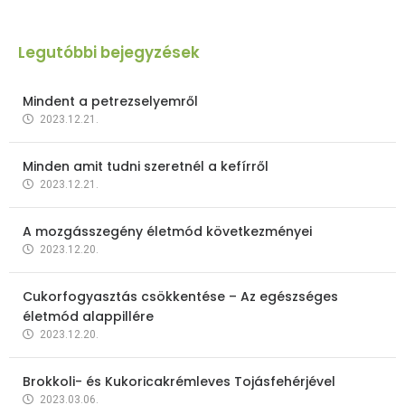
Legutóbbi bejegyzések
Mindent a petrezselyemről
2023.12.21.
Minden amit tudni szeretnél a kefírről
2023.12.21.
A mozgásszegény életmód következményei
2023.12.20.
Cukorfogyasztás csökkentése – Az egészséges
életmód alappillére
2023.12.20.
Brokkoli- és Kukoricakrémleves Tojásfehérjével
2023.03.06.