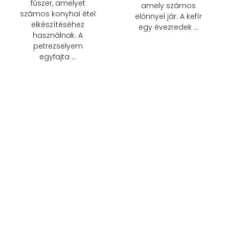
fűszer, amelyet
amely számos
számos konyhai étel
előnnyel jár. A kefír
elkészítéséhez
egy évezredek …
használnak. A
petrezselyem
egyfajta …