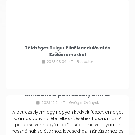
Zöldséges Bulgur Pilaf Mandulával és
Szőlőszemekkel
2023.03.04.
Receptek
•
Mindent a petrezselyemről
2023.12.21.
Gyógynövények
•
A petrezselyem egy nagyon kedvelt fűszer, amelyet
számos konyhai étel elkészítéséhez használnak. A
petrezselyem egyfajta zöldség, amelyet gyakran
használnak salátákhoz, levesekhez, mártásokhoz és