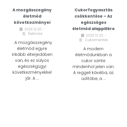
A mozgásszegény
Cukorfogyasztás
életmód
csökkentése – Az
következményei
egészséges
életmód alappillére
2023.12.20.
•
Életmód
2023.12.20.
•
Cukormentes
A mozgásszegény
életmód egyre
A modern
inkább elterjedőben
életmódunkban a
van, és ez súlyos
cukor szinte
egészségügyi
mindenhol jelen van.
következményekkel
A reggeli kávéba, az
jár. A …
üdítőbe, a …