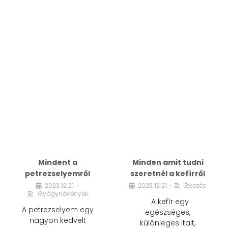
Mindent a
Minden amit tudni
petrezselyemről
szeretnél a kefírről
2023.12.21.
2023.12.21.
Étkezés
•
•
Gyógynövények
A kefír egy
A petrezselyem egy
egészséges,
nagyon kedvelt
különleges italt,