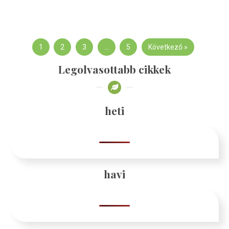
1
2
3
…
5
Következő »
Legolvasottabb cikkek
heti
havi