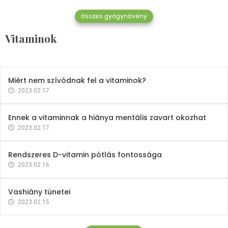
összes gyógynövény
Mindent a B-12 vitaminról
Vitaminok
2023.02.27.
Miért nem szívódnak fel a vitaminok?
2023.02.17.
Ennek a vitaminnak a hiánya mentális zavart okozhat
2023.02.17.
Rendszeres D-vitamin pótlás fontossága
2023.02.16.
Vashiány tünetei
2023.02.15.