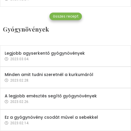
Gyógynövények
összes recept
Mindent a petrezselyemről
Gyógynövények
2023.12.21.
Legjobb agyserkentő gyógynövények
2023.03.04.
Minden amit tudni szeretnél a kurkumáról
2023.02.28.
A legjobb emésztés segítő gyógynövények
2023.02.26.
Ez a gyógynövény csodát művel a sebekkel
2023.02.14.
Vitaminok