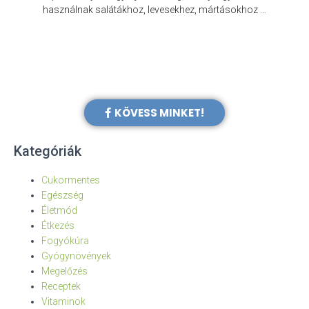
e
használnak salátákhoz, levesekhez, mártásokhoz …
KÖVESS MINKET!
Kategóriák
Cukormentes
Egészség
Életmód
Étkezés
Fogyókúra
Gyógynövények
Megelőzés
Receptek
Vitaminok