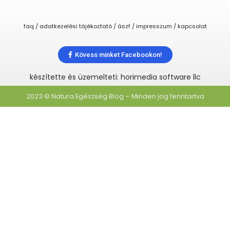
faq / adatkezelési tájékoztató / ászf / impresszum / kapcsolat
Kövess minket Facebookon!
készítette és üzemelteti: horimedia software llc
2023 © Natura Egészség Blog – Minden jog fenntartva