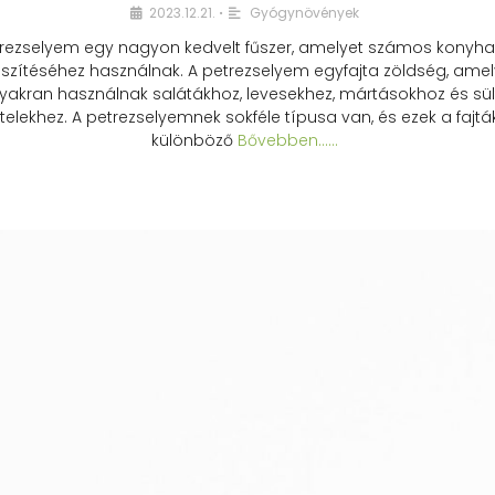
2023.12.21.
Gyógynövények
•
rezselyem egy nagyon kedvelt fűszer, amelyet számos konyhai
észítéséhez használnak. A petrezselyem egyfajta zöldség, amel
yakran használnak salátákhoz, levesekhez, mártásokhoz és sül
telekhez. A petrezselyemnek sokféle típusa van, és ezek a fajtá
különböző
Bővebben...…