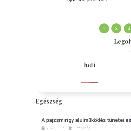
1
2
3
Legol
heti
Egészség
A pajzsmirigy alulműködés tünetei é
2023.03.06.
Egészség
•