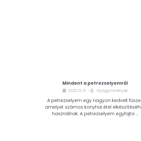
Mindent a petrezselyemről
2023.12.21.
Gyógynövények
•
A petrezselyem egy nagyon kedvelt fűszer
amelyet számos konyhai étel elkészítéséh
használnak. A petrezselyem egyfajta …