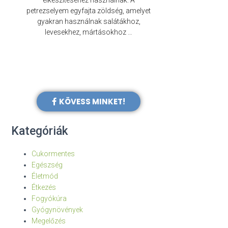
elkészítéséhez használnak. A
évezredek óta f
petrezselyem egyfajta zöldség, amelyet
legkülönb
gyakran használnak salátákhoz,
levesekhez, mártásokhoz …
KÖVESS MINKET!
Kategóriák
Cukormentes
Egészség
Életmód
Étkezés
Fogyókúra
Gyógynövények
Megelőzés