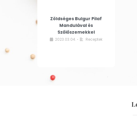
Zöldséges Bulgur Pilaf
Mandulával és
Szőlőszemekkel
2023.03.04.
Receptek
•
L