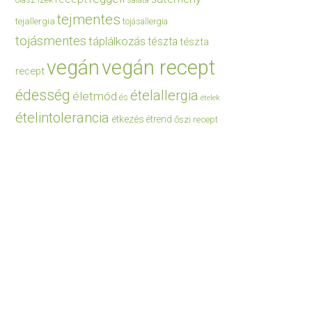
saláta
tejmentes
tejallergia
tojásallergia
tojásmentes
táplálkozás
tészta
tészta
vegán
vegán recept
recept
édesség
ételallergia
életmód
és
ételek
ételintolerancia
étkezés
étrend
őszi recept