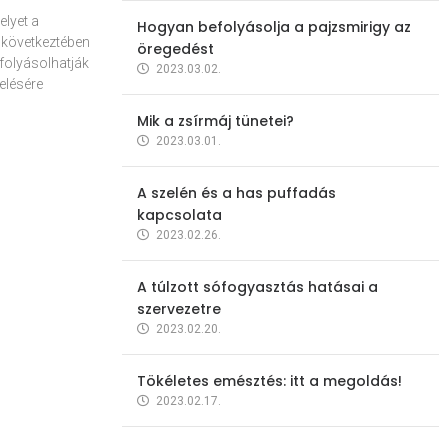
elyet a
Hogyan befolyásolja a pajzsmirigy az
 következtében
öregedést
folyásolhatják
2023.03.02.
elésére
Mik a zsírmáj tünetei?
2023.03.01.
A szelén és a has puffadás
kapcsolata
2023.02.26.
A túlzott sófogyasztás hatásai a
szervezetre
2023.02.20.
Tökéletes emésztés: itt a megoldás!
2023.02.17.