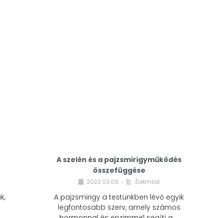
A modern életmódunkban a cukor szinte
mindenhol jelen van. A reggeli kávéba, az
üdítőbe, a desszertekbe és még sok más
élelmiszerbe is …
A szelén és a pajzsmirigyműködés
összefüggése
2023.03.06.
Életmód
•
k,
A pajzsmirigy a testünkben lévő egyik
legfontosabb szerv, amely számos
hormonnal és enzimmel segíti a …