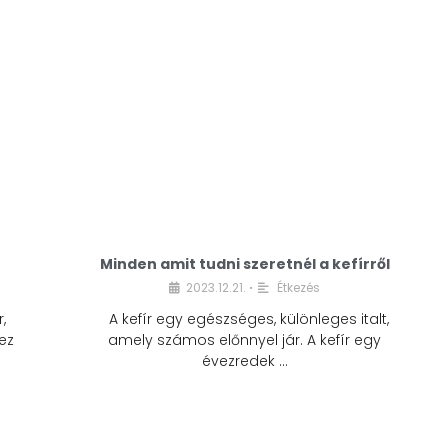
Minden amit tudni szeretnél a kefírről
2023.12.21.
Étkezés
•
,
A kefír egy egészséges, különleges italt,
ez
amely számos előnnyel jár. A kefír egy
évezredek …