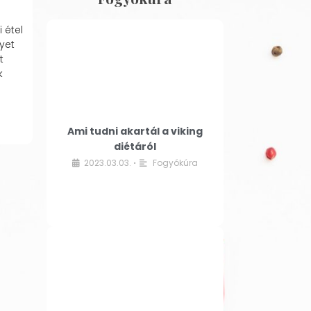
 étel
yet
t
k
Ami tudni akartál a viking
diétáról
2023.03.03.
Fogyókúra
•