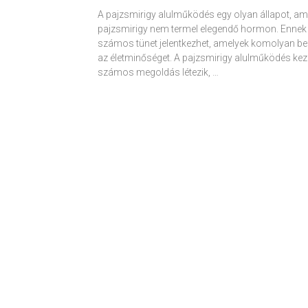
A pajzsmirigy alulműködés egy olyan állapot, am
pajzsmirigy nem termel elegendő hormon. Ennek
számos tünet jelentkezhet, amelyek komolyan be
az életminőséget. A pajzsmirigy alulműködés kez
számos megoldás létezik, …
Receptek