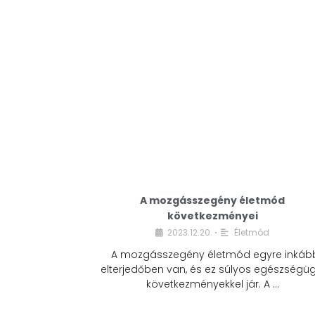
A mozgásszegény életmód
következményei
2023.12.20.
Életmód
•
A mozgásszegény életmód egyre inkáb
elterjedőben van, és ez súlyos egészségüg
következményekkel jár. A …