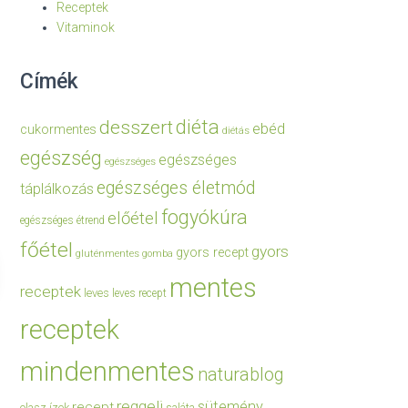
Receptek
Vitaminok
Címék
diéta
desszert
ebéd
cukormentes
diétás
egészség
egészséges
egészséges
egészséges életmód
táplálkozás
fogyókúra
előétel
egészséges étrend
főétel
gyors
gyors recept
gluténmentes
gomba
mentes
receptek
leves
leves recept
receptek
mindenmentes
naturablog
reggeli
sütemény
recept
olasz ízek