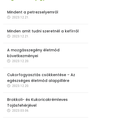
Mindent a petrezselyemről
2023.12.21.
Minden amit tudni szeretnél a kefírről
2023.12.21.
A mozgásszegény életmód
következményei
2023.12.20.
Cukorfogyasztás csökkentése – Az
egészséges életmód alappillére
2023.12.20.
Brokkoli- és Kukoricakrémleves
Tojásfehérjével
2023.03.06.