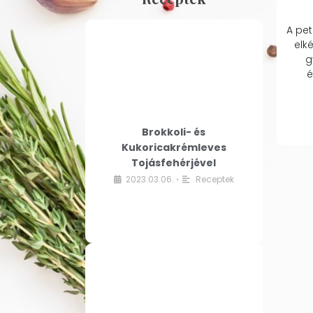
A pet
elk
g
é
Brokkoli- és
Kukoricakrémleves
Tojásfehérjével
2023.03.06.
Receptek
•