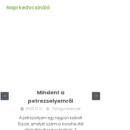
Napi kedvcsináló
Mindent a
Minde
petrezselyemről
szeret
2023.12.21.
Gyógynövények
2023.
•
A petrezselyem egy nagyon kedvelt
A kefír egy egé
fűszer, amelyet számos konyhai étel
amely számos e