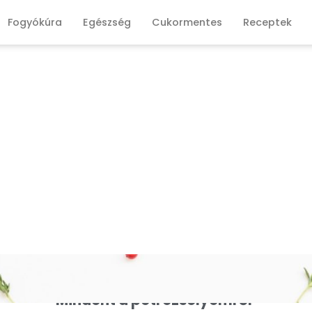
Fogyókúra
Egészség
Cukormentes
Receptek
Mindent a petrezselyemről