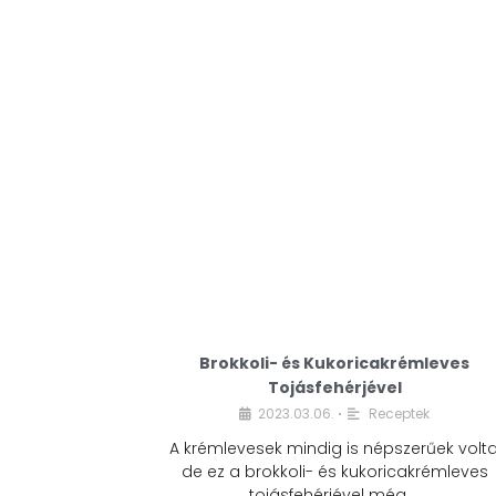
Brokkoli- és Kukoricakrémleves
Tojásfehérjével
2023.03.06.
Receptek
•
A krémlevesek mindig is népszerűek volta
de ez a brokkoli- és kukoricakrémleves
tojásfehérjével még …