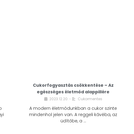
Cukorfogyasztás csökkentése – Az
egészséges életmód alappillére
Cukorfogyasztás
2023.12.20.
Cukormentes
•
csökkentése – Az
b
A modern életmódunkban a cukor szinte
egészséges életmód
yi
mindenhol jelen van. A reggeli kávéba, az
alappillére
üdítőbe, a …
2023.12.20.
Cukormentes
•