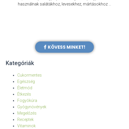
e
használnak salátákhoz, levesekhez, mártásokhoz …
KÖVESS MINKET!
Kategóriák
Cukormentes
Egészség
Életmód
Étkezés
Fogyókúra
Gyógynövények
Megelőzés
Receptek
Vitaminok