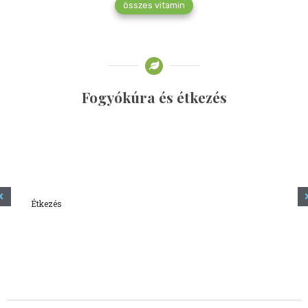
összes vitamin
Fogyókúra és étkezés
Étkezés
Minden amit tudni szeretnél a kefírről
2023.12.21.