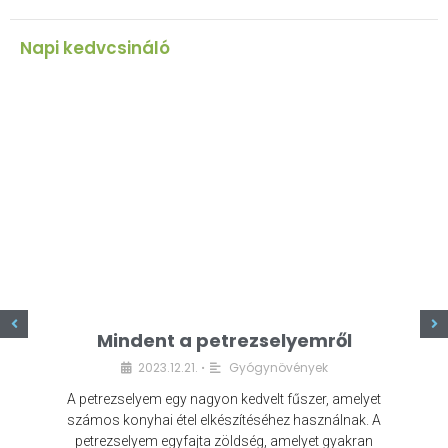
Napi kedvcsináló
z
Mindent a petrezselyemről
2023.12.21.
Gyógynövények
•
A petrezselyem egy nagyon kedvelt fűszer, amelyet
számos konyhai étel elkészítéséhez használnak. A
petrezselyem egyfajta zöldség, amelyet gyakran