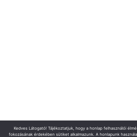
Kedves Látogató! Tájékoztatjuk, hogy a honlap felhasználói élm
fokozásának érdekében sütiket alkalmazunk. A honlapunk használa