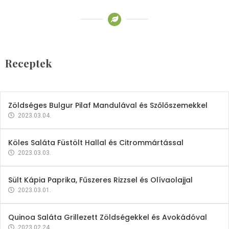
Receptek
Brokkoli- és Kukoricakrémleves
Tojásfehérjével
Receptek
2023.03.06.
Zöldséges Bulgur Pilaf Mandulával és Szőlőszemekkel
2023.03.04.
Köles Saláta Füstölt Hallal és Citrommártással
2023.03.03.
Sült Kápia Paprika, Fűszeres Rizzsel és Olívaolajjal
2023.03.01.
Quinoa Saláta Grillezett Zöldségekkel és Avokádóval
2023.02.24.