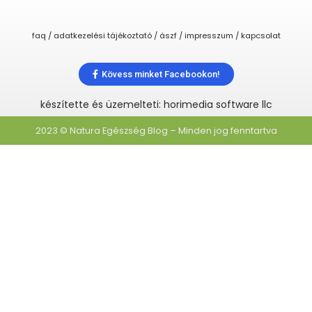
faq / adatkezelési tájékoztató / ászf / impresszum / kapcsolat
Kövess minket Facebookon!
készítette és üzemelteti: horimedia software llc
2023 © Natura Egészség Blog – Minden jog fenntartva