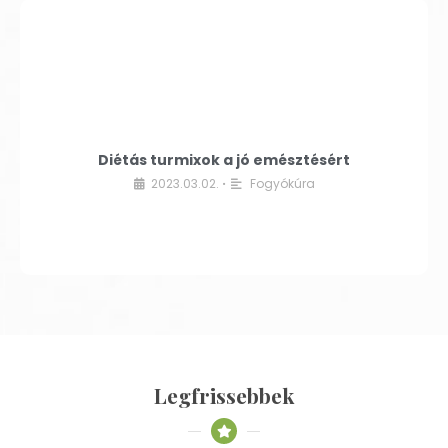
Diétás turmixok a jó emésztésért
2023.03.02.
Fogyókúra
•
Legfrissebbek