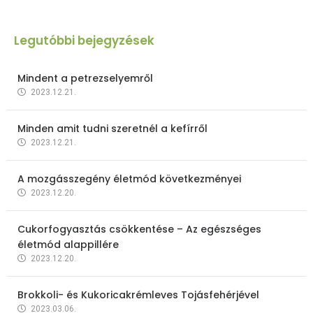
Legutóbbi bejegyzések
Mindent a petrezselyemről
2023.12.21.
Minden amit tudni szeretnél a kefírről
2023.12.21.
A mozgásszegény életmód következményei
2023.12.20.
Cukorfogyasztás csökkentése – Az egészséges
életmód alappillére
2023.12.20.
Brokkoli- és Kukoricakrémleves Tojásfehérjével
2023.03.06.