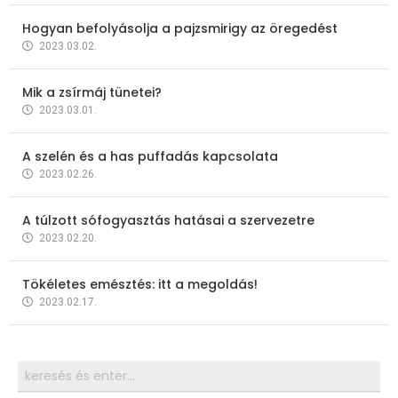
Hogyan befolyásolja a pajzsmirigy az öregedést
2023.03.02.
Mik a zsírmáj tünetei?
2023.03.01.
A szelén és a has puffadás kapcsolata
2023.02.26.
A túlzott sófogyasztás hatásai a szervezetre
2023.02.20.
Tökéletes emésztés: itt a megoldás!
2023.02.17.