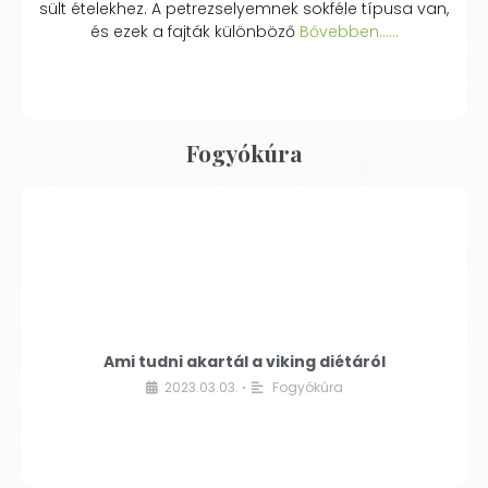
sült ételekhez. A petrezselyemnek sokféle típusa van,
és ezek a fajták különböző
Bővebben...…
Fogyókúra
Ami tudni akartál a viking diétáról
2023.03.03.
Fogyókúra
•