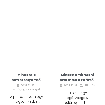
Mindent a
Minden amit tudni
petrezselyemről
szeretnél a kefírről
2023.12.21.
2023.12.21.
Étkezés
•
•
Gyógynövények
A kefír egy
A petrezselyem egy
egészséges,
nagyon kedvelt
különleges italt,