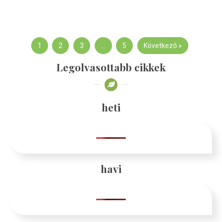
1
2
3
…
5
Következő »
Legolvasottabb cikkek
heti
havi