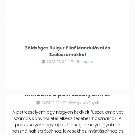
Zöldséges Bulgur Pilaf Mandulával és
Szőlőszemekkel
2023.03.04.
Receptek
•
Mindent a petrezselyemről
2023.12.21.
Gyógynövények
•
A petrezselyem egy nagyon kedvelt fűszer, amelyet
számos konyhai étel elkészítéséhez használnak. A
petrezselyem egyfajta zöldség, amelyet gyakran
használnak salátákhoz, levesekhez, mártásokhoz és