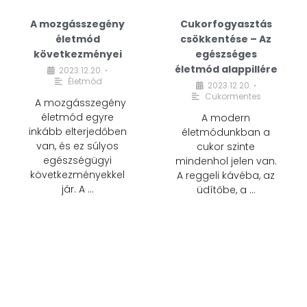
A mozgásszegény
Cukorfogyasztás
életmód
csökkentése – Az
következményei
egészséges
életmód alappillére
2023.12.20.
•
Életmód
2023.12.20.
•
Cukormentes
A mozgásszegény
életmód egyre
A modern
inkább elterjedőben
életmódunkban a
van, és ez súlyos
cukor szinte
egészségügyi
mindenhol jelen van.
következményekkel
A reggeli kávéba, az
jár. A …
üdítőbe, a …