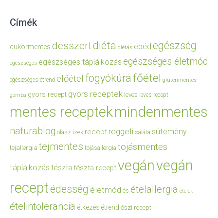
Címék
diéta
egészség
desszert
ebéd
cukormentes
diétás
egészséges életmód
egészséges táplálkozás
egészséges
főétel
fogyókúra
előétel
egészséges étrend
gluténmentes
gyors receptek
gyors recept
leves
leves recept
gomba
mentes receptek
mindenmentes
naturablog
reggeli
sütemény
recept
olasz ízek
saláta
tejmentes
tojásmentes
tejallergia
tojásallergia
vegán
vegán
táplálkozás
tészta
tészta recept
recept
édesség
ételallergia
életmód
és
ételek
ételintolerancia
étkezés
étrend
őszi recept