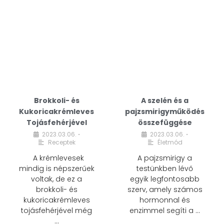
Brokkoli- és
A szelén és a
Kukoricakrémleves
pajzsmirigyműködés
Tojásfehérjével
összefüggése
2023.03.06.
2023.03.06.
•
•
Receptek
Életmód
A krémlevesek
A pajzsmirigy a
mindig is népszerűek
testünkben lévő
voltak, de ez a
egyik legfontosabb
brokkoli- és
szerv, amely számos
kukoricakrémleves
hormonnal és
tojásfehérjével még
enzimmel segíti a …
…