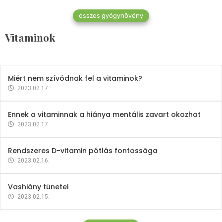
összes gyógynövény
Mindent a B-12 vitaminról
Vitaminok
2023.02.27.
Miért nem szívódnak fel a vitaminok?
2023.02.17.
Ennek a vitaminnak a hiánya mentális zavart okozhat
2023.02.17.
Rendszeres D-vitamin pótlás fontossága
2023.02.16.
Vashiány tünetei
2023.02.15.