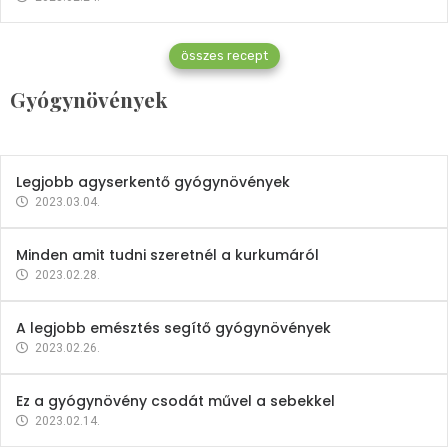
Gyógynövények
összes recept
Mindent a petrezselyemről
Gyógynövények
2023.12.21.
Legjobb agyserkentő gyógynövények
2023.03.04.
Minden amit tudni szeretnél a kurkumáról
2023.02.28.
A legjobb emésztés segítő gyógynövények
2023.02.26.
Ez a gyógynövény csodát művel a sebekkel
2023.02.14.
Vitaminok