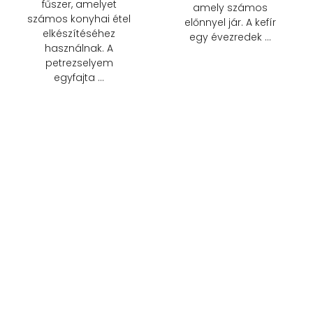
fűszer, amelyet
amely számos
számos konyhai étel
előnnyel jár. A kefír
elkészítéséhez
egy évezredek …
használnak. A
petrezselyem
egyfajta …