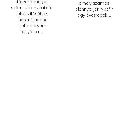
fűszer, amelyet
amely számos
számos konyhai étel
előnnyel jár. A kefír
elkészítéséhez
egy évezredek …
használnak. A
petrezselyem
egyfajta …