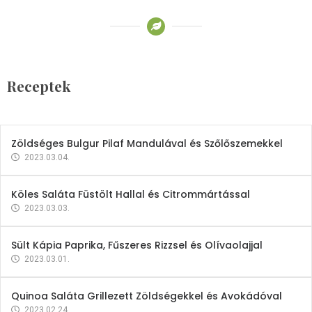
Receptek
Brokkoli- és Kukoricakrémleves
Tojásfehérjével
Receptek
2023.03.06.
Zöldséges Bulgur Pilaf Mandulával és Szőlőszemekkel
2023.03.04.
Köles Saláta Füstölt Hallal és Citrommártással
2023.03.03.
Sült Kápia Paprika, Fűszeres Rizzsel és Olívaolajjal
2023.03.01.
Quinoa Saláta Grillezett Zöldségekkel és Avokádóval
2023.02.24.