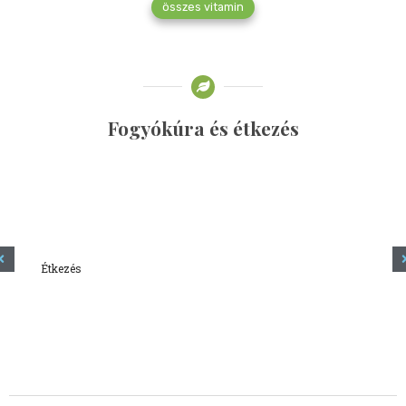
összes vitamin
Fogyókúra és étkezés
Étkezés
Minden amit tudni szeretnél a kefírről
2023.12.21.