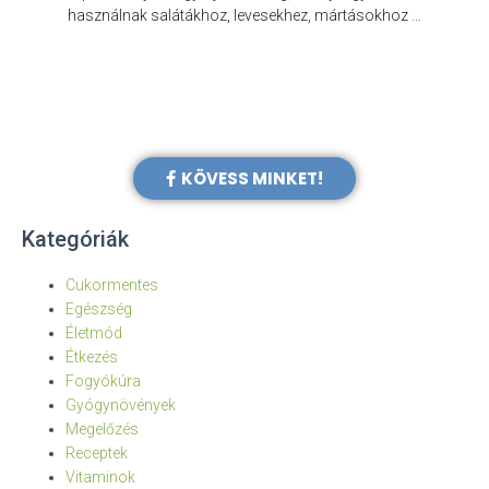
e
használnak salátákhoz, levesekhez, mártásokhoz …
KÖVESS MINKET!
Kategóriák
Cukormentes
Egészség
Életmód
Étkezés
Fogyókúra
Gyógynövények
Megelőzés
Receptek
Vitaminok