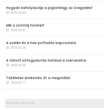
Hogyan befolyásolja a pajzsmirigy az öregedést
2023.03.02.
Mik a zsírmáj tünetei?
2023.03.01.
A szelén és a has puffadás kapcsolata
2023.02.26.
A túlzott sófogyasztás hatásai a szervezetre
2023.02.20.
Tökéletes emésztés: itt a megoldás!
2023.02.17.