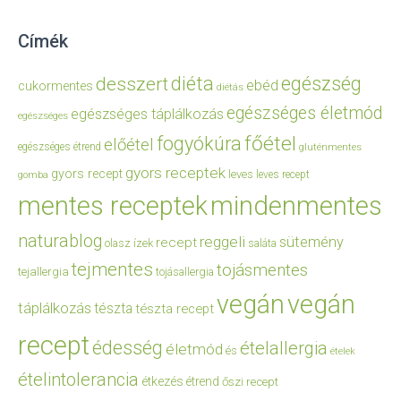
Címék
diéta
egészség
desszert
ebéd
cukormentes
diétás
egészséges életmód
egészséges táplálkozás
egészséges
főétel
fogyókúra
előétel
egészséges étrend
gluténmentes
gyors receptek
gyors recept
leves
leves recept
gomba
mentes receptek
mindenmentes
naturablog
reggeli
sütemény
recept
olasz ízek
saláta
tejmentes
tojásmentes
tejallergia
tojásallergia
vegán
vegán
táplálkozás
tészta
tészta recept
recept
édesség
ételallergia
életmód
és
ételek
ételintolerancia
étkezés
étrend
őszi recept