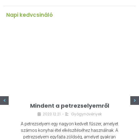
Napi kedvcsináló
z
Mindent a petrezselyemről
2023.12.21.
Gyógynövények
•
A petrezselyem egy nagyon kedvelt fűszer, amelyet
számos konyhai étel elkészítéséhez használnak. A
petrezselyem egyfajta zöldség, amelyet gyakran