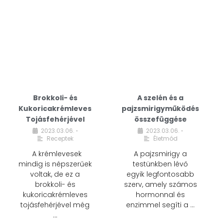
Brokkoli- és
A szelén és a
Kukoricakrémleves
pajzsmirigyműködés
Tojásfehérjével
összefüggése
2023.03.06.
2023.03.06.
•
•
Receptek
Életmód
A krémlevesek
A pajzsmirigy a
mindig is népszerűek
testünkben lévő
voltak, de ez a
egyik legfontosabb
brokkoli- és
szerv, amely számos
kukoricakrémleves
hormonnal és
tojásfehérjével még
enzimmel segíti a …
…