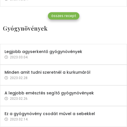
Gyógynövények
összes recept
Mindent a petrezselyemről
Gyógynövények
2023.12.21.
Legjobb agyserkentő gyógynövények
2023.03.04.
Minden amit tudni szeretnél a kurkumáról
2023.02.28.
A legjobb emésztés segítő gyógynövények
2023.02.26.
Ez a gyógynövény csodát művel a sebekkel
2023.02.14.
Vitaminok