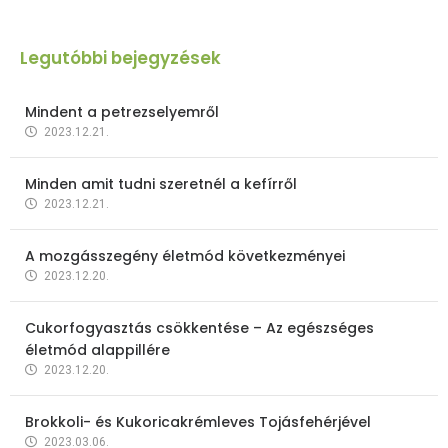
Legutóbbi bejegyzések
Mindent a petrezselyemről
2023.12.21.
Minden amit tudni szeretnél a kefírről
2023.12.21.
A mozgásszegény életmód következményei
2023.12.20.
Cukorfogyasztás csökkentése – Az egészséges
életmód alappillére
2023.12.20.
Brokkoli- és Kukoricakrémleves Tojásfehérjével
2023.03.06.