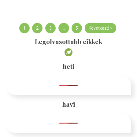
1
2
3
…
5
Következő »
Legolvasottabb cikkek
heti
havi