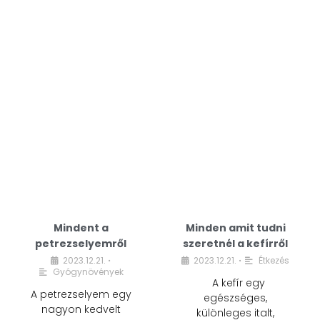
Mindent a
Minden amit tudni
petrezselyemről
szeretnél a kefírről
2023.12.21.
2023.12.21.
Étkezés
•
•
Gyógynövények
A kefír egy
A petrezselyem egy
egészséges,
nagyon kedvelt
különleges italt,