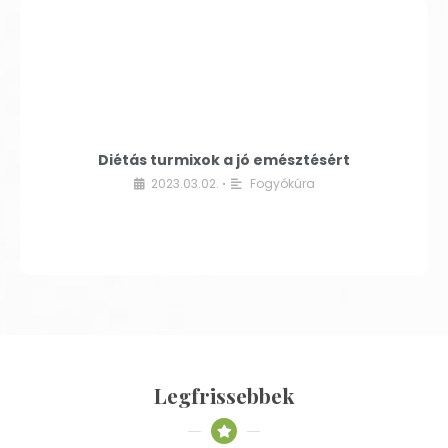
Diétás turmixok a jó emésztésért
2023.03.02.
Fogyókúra
•
Legfrissebbek