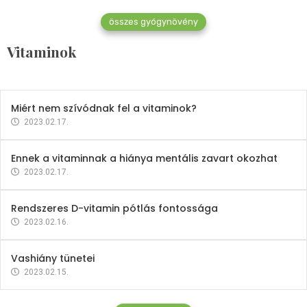
összes gyógynövény
Mindent a B-12 vitaminról
Vitaminok
2023.02.27.
Miért nem szívódnak fel a vitaminok?
2023.02.17.
Ennek a vitaminnak a hiánya mentális zavart okozhat
2023.02.17.
Rendszeres D-vitamin pótlás fontossága
2023.02.16.
Vashiány tünetei
2023.02.15.