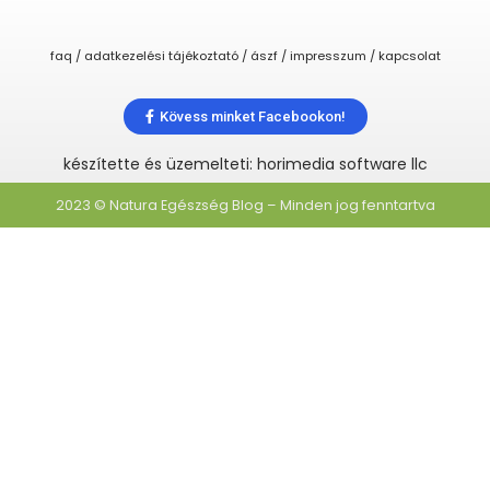
faq / adatkezelési tájékoztató / ászf / impresszum / kapcsolat
Kövess minket Facebookon!
készítette és üzemelteti: horimedia software llc
2023 © Natura Egészség Blog – Minden jog fenntartva