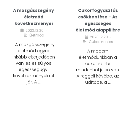
A mozgásszegény
Cukorfogyasztás
életmód
csökkentése – Az
következményei
egészséges
életmód alappillére
2023.12.20.
•
Életmód
2023.12.20.
•
Cukormentes
A mozgásszegény
életmód egyre
A modern
inkább elterjedőben
életmódunkban a
van, és ez súlyos
cukor szinte
egészségügyi
mindenhol jelen van.
következményekkel
A reggeli kávéba, az
jár. A …
üdítőbe, a …