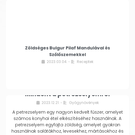
Zöldséges Bulgur Pilaf Mandulával és
Szőlőszemekkel
2023.03.04.
Receptek
•
Mindent a petrezselyemről
2023.12.21.
Gyógynövények
•
A petrezselyem egy nagyon kedvelt fűszer, amelyet
számos konyhai étel elkészítéséhez használnak. A
petrezselyem egyfajta zöldség, amelyet gyakran
használnak salátákhoz, levesekhez, mártásokhoz és