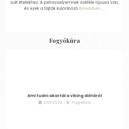
sült ételekhez. A petrezselyemnek sokféle típusa van,
és ezek a fajták különböző
Bővebben...…
Fogyókúra
Ami tudni akartál a viking diétáról
2023.03.03.
Fogyókúra
•