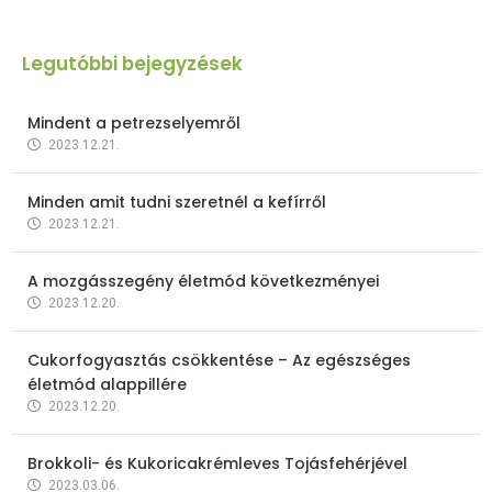
Legutóbbi bejegyzések
Mindent a petrezselyemről
2023.12.21.
Minden amit tudni szeretnél a kefírről
2023.12.21.
A mozgásszegény életmód következményei
2023.12.20.
Cukorfogyasztás csökkentése – Az egészséges
életmód alappillére
2023.12.20.
Brokkoli- és Kukoricakrémleves Tojásfehérjével
2023.03.06.