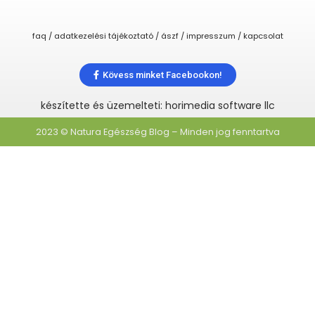
faq / adatkezelési tájékoztató / ászf / impresszum / kapcsolat
Kövess minket Facebookon!
készítette és üzemelteti: horimedia software llc
2023 © Natura Egészség Blog – Minden jog fenntartva