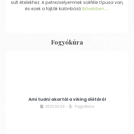
sült ételekhez. A petrezselyemnek sokféle típusa van,
és ezek a fajták különböző
Bővebben...…
Fogyókúra
Ami tudni akartál a viking diétáról
2023.03.03.
Fogyókúra
•