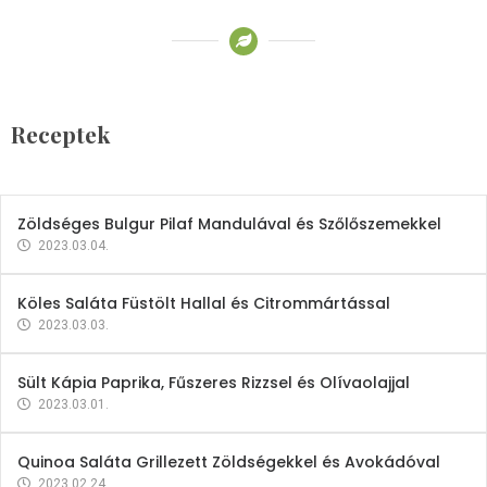
Receptek
Brokkoli- és Kukoricakrémleves
Tojásfehérjével
Receptek
2023.03.06.
Zöldséges Bulgur Pilaf Mandulával és Szőlőszemekkel
2023.03.04.
Köles Saláta Füstölt Hallal és Citrommártással
2023.03.03.
Sült Kápia Paprika, Fűszeres Rizzsel és Olívaolajjal
2023.03.01.
Quinoa Saláta Grillezett Zöldségekkel és Avokádóval
2023.02.24.