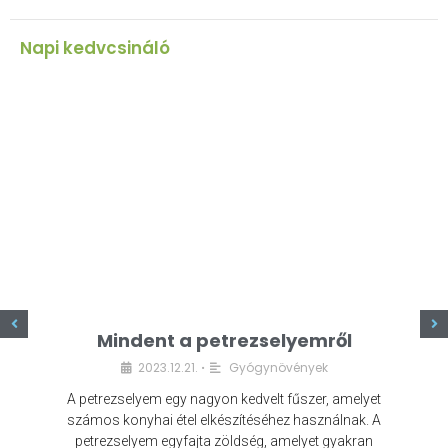
Napi kedvcsináló
z
Mindent a petrezselyemről
2023.12.21.
Gyógynövények
•
A petrezselyem egy nagyon kedvelt fűszer, amelyet
számos konyhai étel elkészítéséhez használnak. A
petrezselyem egyfajta zöldség, amelyet gyakran