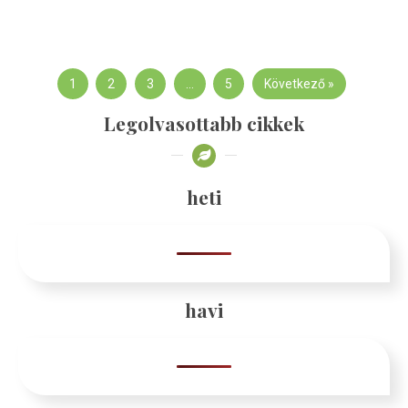
1
2
3
…
5
Következő »
Legolvasottabb cikkek
heti
havi