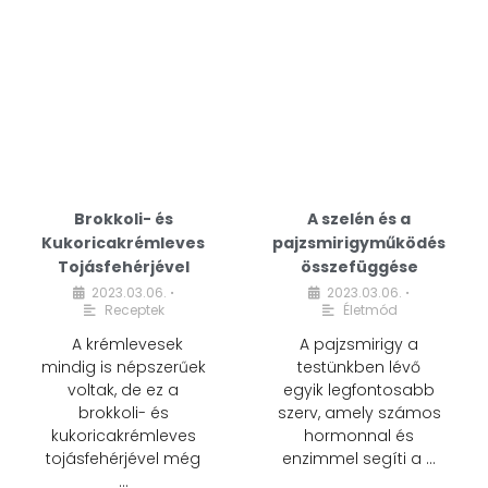
Brokkoli- és
A szelén és a
Kukoricakrémleves
pajzsmirigyműködés
Tojásfehérjével
összefüggése
2023.03.06.
2023.03.06.
•
•
Receptek
Életmód
A krémlevesek
A pajzsmirigy a
mindig is népszerűek
testünkben lévő
voltak, de ez a
egyik legfontosabb
brokkoli- és
szerv, amely számos
kukoricakrémleves
hormonnal és
tojásfehérjével még
enzimmel segíti a …
…