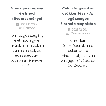
A mozgásszegény
Cukorfogyasztás
életmód
csökkentése – Az
következményei
egészséges
életmód alappillére
2023.12.20.
•
Életmód
2023.12.20.
•
Cukormentes
A mozgásszegény
életmód egyre
A modern
inkább elterjedőben
életmódunkban a
van, és ez súlyos
cukor szinte
egészségügyi
mindenhol jelen van.
következményekkel
A reggeli kávéba, az
jár. A …
üdítőbe, a …