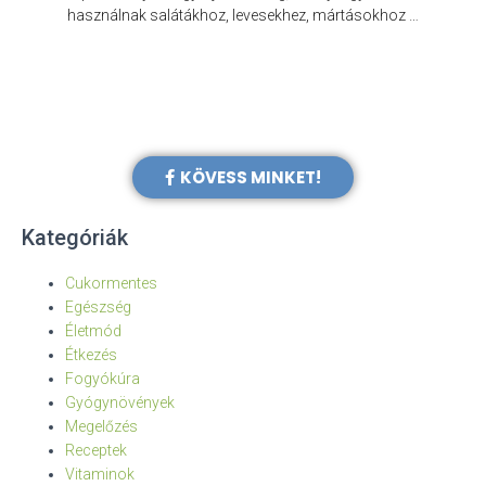
e
használnak salátákhoz, levesekhez, mártásokhoz …
KÖVESS MINKET!
Kategóriák
Cukormentes
Egészség
Életmód
Étkezés
Fogyókúra
Gyógynövények
Megelőzés
Receptek
Vitaminok