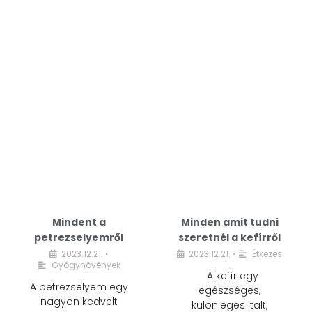
Mindent a
Minden amit tudni
petrezselyemről
szeretnél a kefírről
2023.12.21.
2023.12.21.
Étkezés
•
•
Gyógynövények
A kefír egy
A petrezselyem egy
egészséges,
nagyon kedvelt
különleges italt,