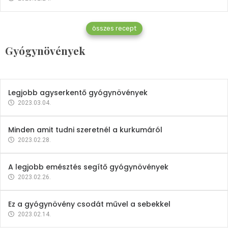
Gyógynövények
összes recept
Mindent a petrezselyemről
Gyógynövények
2023.12.21.
Legjobb agyserkentő gyógynövények
2023.03.04.
Minden amit tudni szeretnél a kurkumáról
2023.02.28.
A legjobb emésztés segítő gyógynövények
2023.02.26.
Ez a gyógynövény csodát művel a sebekkel
2023.02.14.
Vitaminok