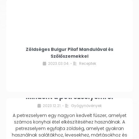
Zöldséges Bulgur Pilaf Mandulával és
Szőlőszemekkel
2023.03.04.
Receptek
•
Mindent a petrezselyemről
2023.12.21.
Gyógynövények
•
A petrezselyem egy nagyon kedvelt fűszer, amelyet
számos konyhai étel elkészítéséhez használnak. A
petrezselyem egyfajta zöldség, amelyet gyakran
használnak salátákhoz, levesekhez, mártásokhoz és