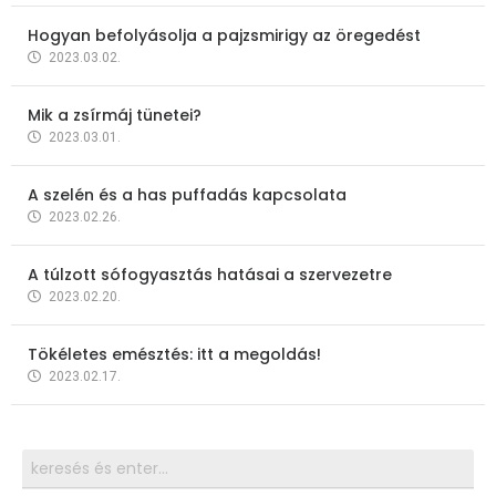
Hogyan befolyásolja a pajzsmirigy az öregedést
2023.03.02.
Mik a zsírmáj tünetei?
2023.03.01.
A szelén és a has puffadás kapcsolata
2023.02.26.
A túlzott sófogyasztás hatásai a szervezetre
2023.02.20.
Tökéletes emésztés: itt a megoldás!
2023.02.17.