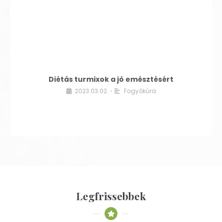
Diétás turmixok a jó emésztésért
2023.03.02.
Fogyókúra
•
Legfrissebbek