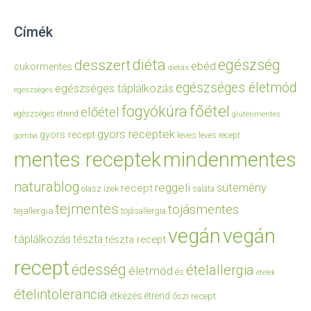
Címék
diéta
egészség
desszert
ebéd
cukormentes
diétás
egészséges életmód
egészséges táplálkozás
egészséges
főétel
fogyókúra
előétel
egészséges étrend
gluténmentes
gyors receptek
gyors recept
leves
leves recept
gomba
mentes receptek
mindenmentes
naturablog
reggeli
sütemény
recept
olasz ízek
saláta
tejmentes
tojásmentes
tejallergia
tojásallergia
vegán
vegán
táplálkozás
tészta
tészta recept
recept
édesség
ételallergia
életmód
és
ételek
ételintolerancia
étkezés
étrend
őszi recept