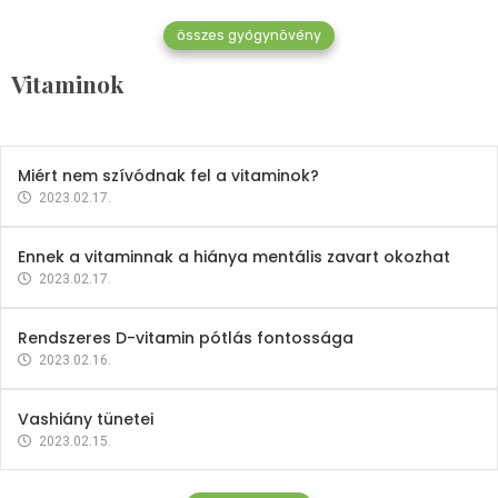
összes gyógynövény
Mindent a B-12 vitaminról
Vitaminok
2023.02.27.
Miért nem szívódnak fel a vitaminok?
2023.02.17.
Ennek a vitaminnak a hiánya mentális zavart okozhat
2023.02.17.
Rendszeres D-vitamin pótlás fontossága
2023.02.16.
Vashiány tünetei
2023.02.15.