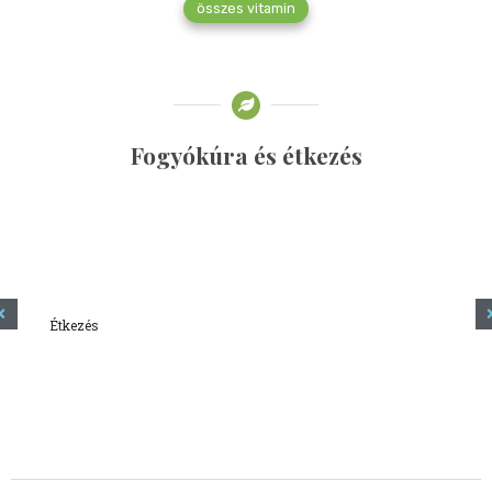
összes vitamin
Fogyókúra és étkezés
Étkezés
Minden amit tudni szeretnél a kefírről
2023.12.21.