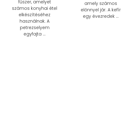
fűszer, amelyet
amely számos
számos konyhai étel
előnnyel jár. A kefír
elkészítéséhez
egy évezredek …
használnak. A
petrezselyem
egyfajta …