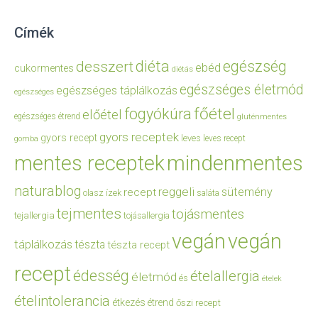
Címék
diéta
egészség
desszert
ebéd
cukormentes
diétás
egészséges életmód
egészséges táplálkozás
egészséges
főétel
fogyókúra
előétel
egészséges étrend
gluténmentes
gyors receptek
gyors recept
leves
leves recept
gomba
mentes receptek
mindenmentes
naturablog
reggeli
sütemény
recept
olasz ízek
saláta
tejmentes
tojásmentes
tejallergia
tojásallergia
vegán
vegán
táplálkozás
tészta
tészta recept
recept
édesség
ételallergia
életmód
és
ételek
ételintolerancia
étkezés
étrend
őszi recept