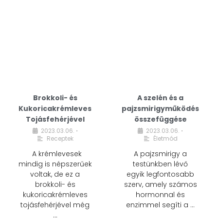
Brokkoli- és
A szelén és a
Kukoricakrémleves
pajzsmirigyműködés
Tojásfehérjével
összefüggése
2023.03.06.
2023.03.06.
•
•
Receptek
Életmód
A krémlevesek
A pajzsmirigy a
mindig is népszerűek
testünkben lévő
voltak, de ez a
egyik legfontosabb
brokkoli- és
szerv, amely számos
kukoricakrémleves
hormonnal és
tojásfehérjével még
enzimmel segíti a …
…