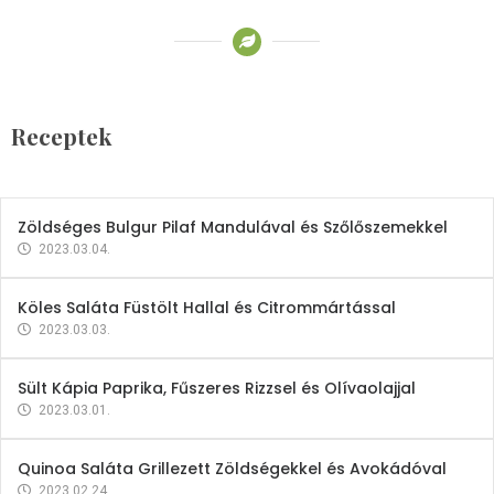
Receptek
Brokkoli- és Kukoricakrémleves
Tojásfehérjével
Receptek
2023.03.06.
Zöldséges Bulgur Pilaf Mandulával és Szőlőszemekkel
2023.03.04.
Köles Saláta Füstölt Hallal és Citrommártással
2023.03.03.
Sült Kápia Paprika, Fűszeres Rizzsel és Olívaolajjal
2023.03.01.
Quinoa Saláta Grillezett Zöldségekkel és Avokádóval
2023.02.24.