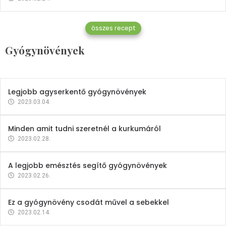
Gyógynövények
összes recept
Mindent a petrezselyemről
Gyógynövények
2023.12.21.
Legjobb agyserkentő gyógynövények
2023.03.04.
Minden amit tudni szeretnél a kurkumáról
2023.02.28.
A legjobb emésztés segítő gyógynövények
2023.02.26.
Ez a gyógynövény csodát művel a sebekkel
2023.02.14.
Vitaminok