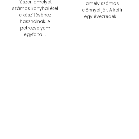
fűszer, amelyet
amely számos
számos konyhai étel
előnnyel jár. A kefír
elkészítéséhez
egy évezredek …
használnak. A
petrezselyem
egyfajta …