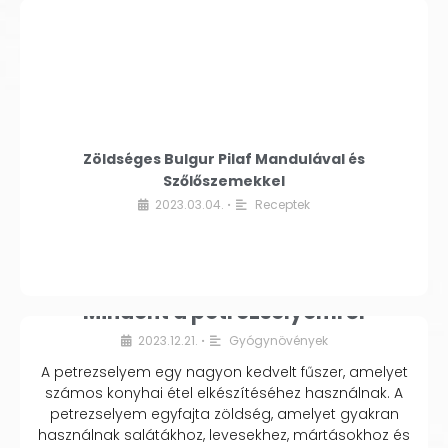
Zöldséges Bulgur Pilaf Mandulával és
Szőlőszemekkel
2023.03.04.
Receptek
•
Mindent a petrezselyemről
2023.12.21.
Gyógynövények
•
A petrezselyem egy nagyon kedvelt fűszer, amelyet
számos konyhai étel elkészítéséhez használnak. A
petrezselyem egyfajta zöldség, amelyet gyakran
használnak salátákhoz, levesekhez, mártásokhoz és