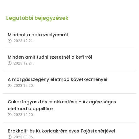
Legutóbbi bejegyzések
Mindent a petrezselyemről
2023.12.21.
Minden amit tudni szeretnél a kefírről
2023.12.21.
A mozgásszegény életmód következményei
2023.12.20.
Cukorfogyasztás csökkentése – Az egészséges
életmód alappillére
2023.12.20.
Brokkoli- és Kukoricakrémleves Tojásfehérjével
2023.03.06.