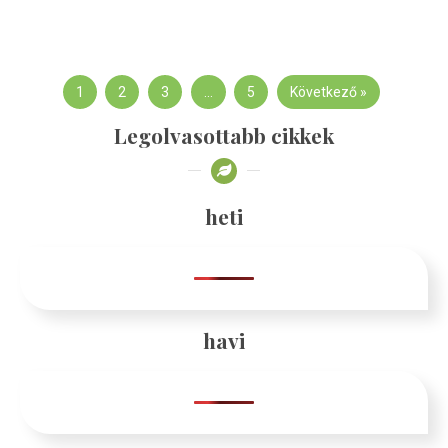
1
2
3
…
5
Következő »
Legolvasottabb cikkek
heti
havi