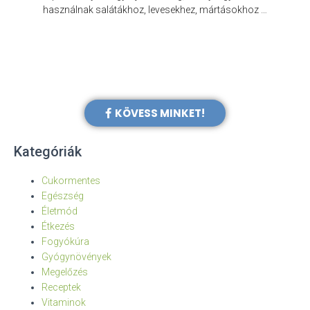
e
használnak salátákhoz, levesekhez, mártásokhoz …
KÖVESS MINKET!
Kategóriák
Cukormentes
Egészség
Életmód
Étkezés
Fogyókúra
Gyógynövények
Megelőzés
Receptek
Vitaminok