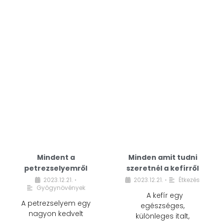
Mindent a
Minden amit tudni
petrezselyemről
szeretnél a kefírről
2023.12.21.
2023.12.21.
Étkezés
•
•
Gyógynövények
A kefír egy
A petrezselyem egy
egészséges,
nagyon kedvelt
különleges italt,