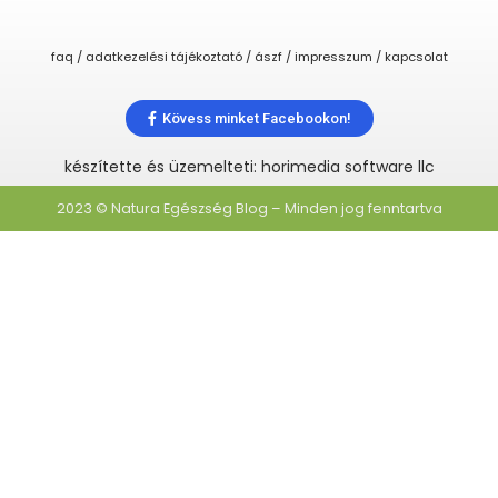
faq / adatkezelési tájékoztató / ászf / impresszum / kapcsolat
Kövess minket Facebookon!
készítette és üzemelteti: horimedia software llc
2023 © Natura Egészség Blog – Minden jog fenntartva