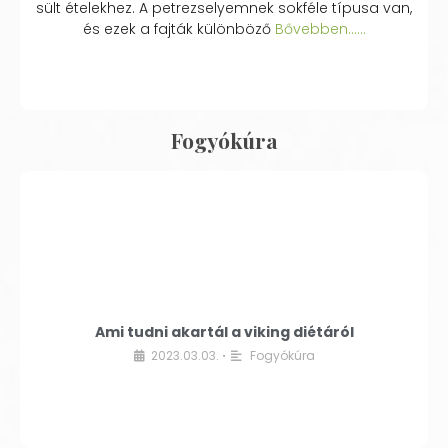
sült ételekhez. A petrezselyemnek sokféle típusa van,
és ezek a fajták különböző
Bővebben...…
Fogyókúra
Ami tudni akartál a viking diétáról
2023.03.03.
Fogyókúra
•