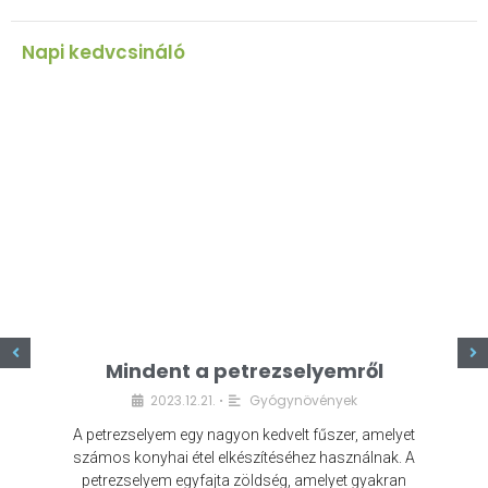
Napi kedvcsináló
z
Mindent a petrezselyemről
2023.12.21.
Gyógynövények
•
A petrezselyem egy nagyon kedvelt fűszer, amelyet
számos konyhai étel elkészítéséhez használnak. A
petrezselyem egyfajta zöldség, amelyet gyakran