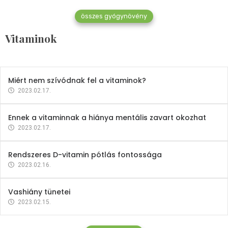
összes gyógynövény
Mindent a B-12 vitaminról
Vitaminok
2023.02.27.
Miért nem szívódnak fel a vitaminok?
2023.02.17.
Ennek a vitaminnak a hiánya mentális zavart okozhat
2023.02.17.
Rendszeres D-vitamin pótlás fontossága
2023.02.16.
Vashiány tünetei
2023.02.15.