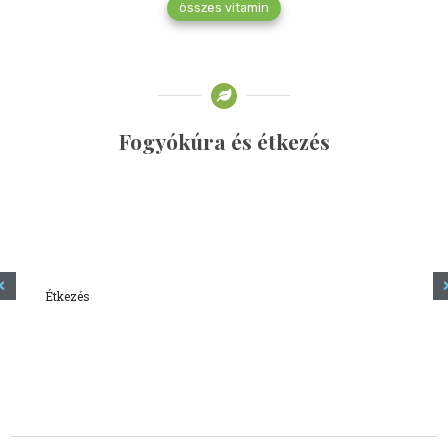
összes vitamin
Fogyókúra és étkezés
Étkezés
Minden amit tudni szeretnél a kefírről
2023.12.21.