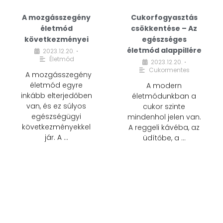
A mozgásszegény
Cukorfogyasztás
életmód
csökkentése – Az
következményei
egészséges
életmód alappillére
2023.12.20.
•
Életmód
2023.12.20.
•
Cukormentes
A mozgásszegény
életmód egyre
A modern
inkább elterjedőben
életmódunkban a
van, és ez súlyos
cukor szinte
egészségügyi
mindenhol jelen van.
következményekkel
A reggeli kávéba, az
jár. A …
üdítőbe, a …