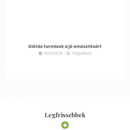
Diétás turmixok a jó emésztésért
2023.03.02.
Fogyókúra
•
Legfrissebbek