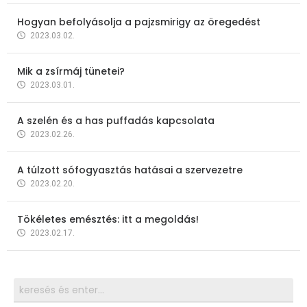
Hogyan befolyásolja a pajzsmirigy az öregedést
2023.03.02.
Mik a zsírmáj tünetei?
2023.03.01.
A szelén és a has puffadás kapcsolata
2023.02.26.
A túlzott sófogyasztás hatásai a szervezetre
2023.02.20.
Tökéletes emésztés: itt a megoldás!
2023.02.17.