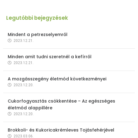
Legutóbbi bejegyzések
Mindent a petrezselyemről
2023.12.21.
Minden amit tudni szeretnél a kefírről
2023.12.21.
A mozgásszegény életmód következményei
2023.12.20.
Cukorfogyasztás csökkentése – Az egészséges
életmód alappillére
2023.12.20.
Brokkoli- és Kukoricakrémleves Tojásfehérjével
2023.03.06.