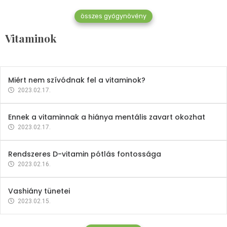
összes gyógynövény
Mindent a B-12 vitaminról
Vitaminok
2023.02.27.
Miért nem szívódnak fel a vitaminok?
2023.02.17.
Ennek a vitaminnak a hiánya mentális zavart okozhat
2023.02.17.
Rendszeres D-vitamin pótlás fontossága
2023.02.16.
Vashiány tünetei
2023.02.15.