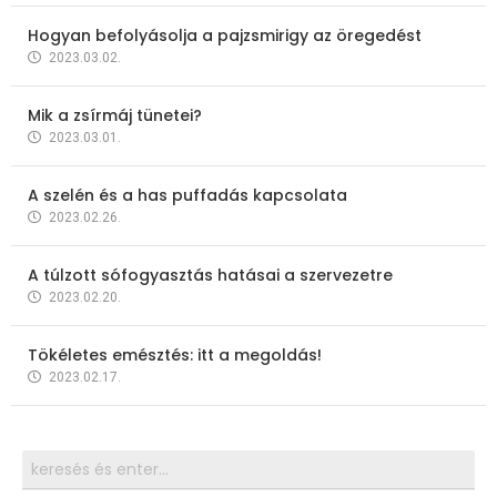
Hogyan befolyásolja a pajzsmirigy az öregedést
2023.03.02.
Mik a zsírmáj tünetei?
2023.03.01.
A szelén és a has puffadás kapcsolata
2023.02.26.
A túlzott sófogyasztás hatásai a szervezetre
2023.02.20.
Tökéletes emésztés: itt a megoldás!
2023.02.17.