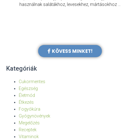
e
használnak salátákhoz, levesekhez, mártásokhoz …
KÖVESS MINKET!
Kategóriák
Cukormentes
Egészség
Életmód
Étkezés
Fogyókúra
Gyógynövények
Megelőzés
Receptek
Vitaminok