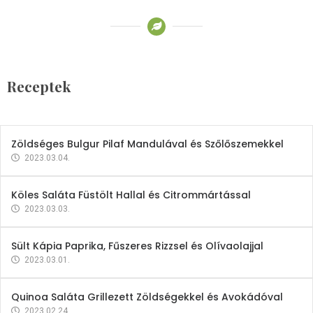
Receptek
Brokkoli- és Kukoricakrémleves
Tojásfehérjével
Receptek
2023.03.06.
Zöldséges Bulgur Pilaf Mandulával és Szőlőszemekkel
2023.03.04.
Köles Saláta Füstölt Hallal és Citrommártással
2023.03.03.
Sült Kápia Paprika, Fűszeres Rizzsel és Olívaolajjal
2023.03.01.
Quinoa Saláta Grillezett Zöldségekkel és Avokádóval
2023.02.24.