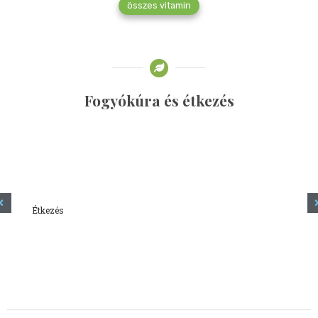
összes vitamin
Fogyókúra és étkezés
Étkezés
Minden amit tudni szeretnél a kefírről
2023.12.21.