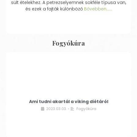
sült ételekhez. A petrezselyemnek sokféle típusa van,
és ezek a fajták különböző
Bővebben...…
Fogyókúra
Ami tudni akartál a viking diétáról
2023.03.03.
Fogyókúra
•