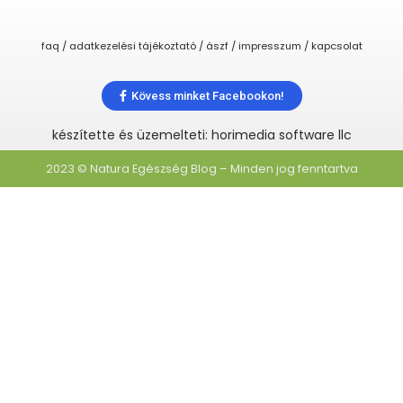
faq / adatkezelési tájékoztató / ászf / impresszum / kapcsolat
Kövess minket Facebookon!
készítette és üzemelteti: horimedia software llc
2023 © Natura Egészség Blog – Minden jog fenntartva