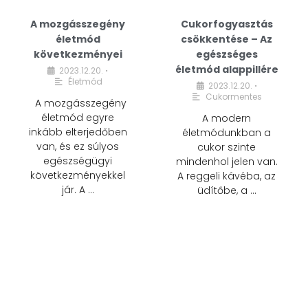
A mozgásszegény
Cukorfogyasztás
életmód
csökkentése – Az
következményei
egészséges
életmód alappillére
2023.12.20.
•
Életmód
2023.12.20.
•
Cukormentes
A mozgásszegény
életmód egyre
A modern
inkább elterjedőben
életmódunkban a
van, és ez súlyos
cukor szinte
egészségügyi
mindenhol jelen van.
következményekkel
A reggeli kávéba, az
jár. A …
üdítőbe, a …