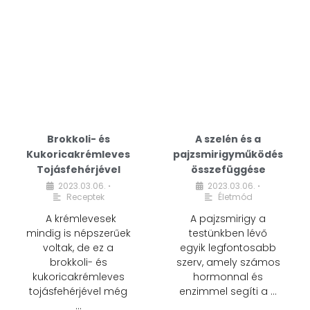
Brokkoli- és
A szelén és a
Kukoricakrémleves
pajzsmirigyműködés
Tojásfehérjével
összefüggése
2023.03.06.
2023.03.06.
•
•
Receptek
Életmód
A krémlevesek
A pajzsmirigy a
mindig is népszerűek
testünkben lévő
voltak, de ez a
egyik legfontosabb
brokkoli- és
szerv, amely számos
kukoricakrémleves
hormonnal és
tojásfehérjével még
enzimmel segíti a …
…