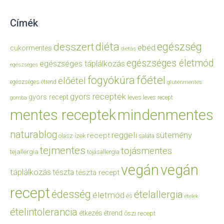
Címék
diéta
egészség
desszert
ebéd
cukormentes
diétás
egészséges életmód
egészséges táplálkozás
egészséges
főétel
fogyókúra
előétel
egészséges étrend
gluténmentes
gyors receptek
gyors recept
leves
leves recept
gomba
mentes receptek
mindenmentes
naturablog
reggeli
sütemény
recept
olasz ízek
saláta
tejmentes
tojásmentes
tejallergia
tojásallergia
vegán
vegán
táplálkozás
tészta
tészta recept
recept
édesség
ételallergia
életmód
és
ételek
ételintolerancia
étkezés
étrend
őszi recept