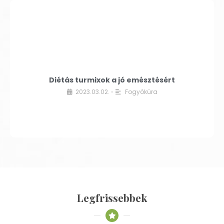
Diétás turmixok a jó emésztésért
2023.03.02.
Fogyókúra
•
Legfrissebbek