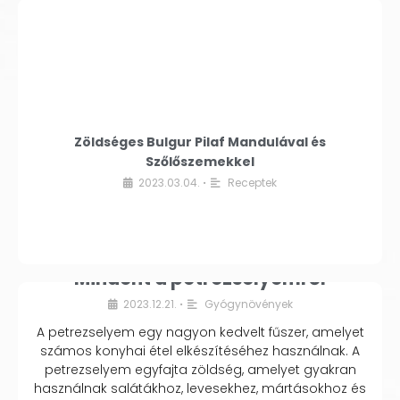
Zöldséges Bulgur Pilaf Mandulával és
Szőlőszemekkel
2023.03.04.
Receptek
•
Mindent a petrezselyemről
2023.12.21.
Gyógynövények
•
A petrezselyem egy nagyon kedvelt fűszer, amelyet
számos konyhai étel elkészítéséhez használnak. A
petrezselyem egyfajta zöldség, amelyet gyakran
használnak salátákhoz, levesekhez, mártásokhoz és