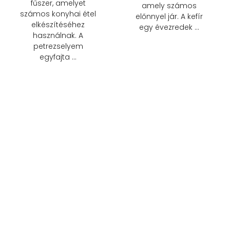
fűszer, amelyet
amely számos
számos konyhai étel
előnnyel jár. A kefír
elkészítéséhez
egy évezredek …
használnak. A
petrezselyem
egyfajta …