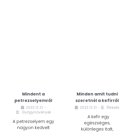
Mindent a
Minden amit tudni
petrezselyemről
szeretnél a kefírről
2023.12.21.
2023.12.21.
Étkezés
•
•
Gyógynövények
A kefír egy
A petrezselyem egy
egészséges,
nagyon kedvelt
különleges italt,