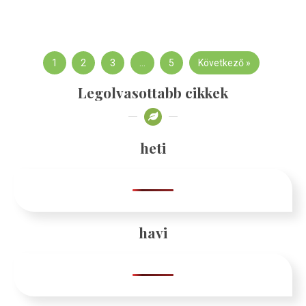
1
2
3
…
5
Következő »
Legolvasottabb cikkek
heti
havi