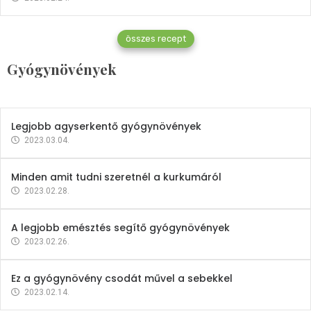
Gyógynövények
összes recept
Mindent a petrezselyemről
Gyógynövények
2023.12.21.
Legjobb agyserkentő gyógynövények
2023.03.04.
Minden amit tudni szeretnél a kurkumáról
2023.02.28.
A legjobb emésztés segítő gyógynövények
2023.02.26.
Ez a gyógynövény csodát művel a sebekkel
2023.02.14.
Vitaminok