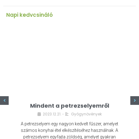
Napi kedvcsináló
z
Mindent a petrezselyemről
2023.12.21.
Gyógynövények
•
A petrezselyem egy nagyon kedvelt fűszer, amelyet
számos konyhai étel elkészítéséhez használnak. A
petrezselyem egyfajta zöldség, amelyet gyakran