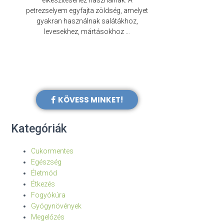
elkészítéséhez használnak. A
évezredek óta f
petrezselyem egyfajta zöldség, amelyet
legkülönb
gyakran használnak salátákhoz,
levesekhez, mártásokhoz …
KÖVESS MINKET!
Kategóriák
Cukormentes
Egészség
Életmód
Étkezés
Fogyókúra
Gyógynövények
Megelőzés