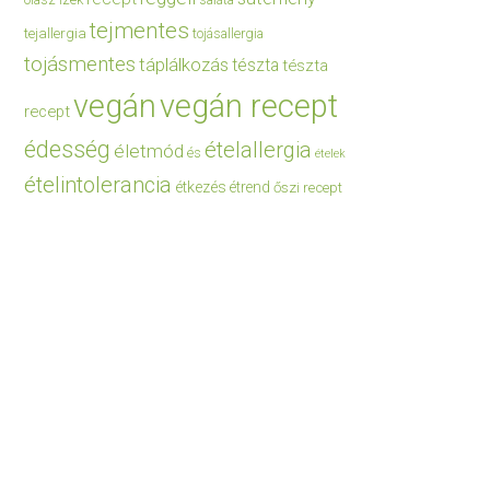
saláta
tejmentes
tejallergia
tojásallergia
tojásmentes
táplálkozás
tészta
tészta
vegán
vegán recept
recept
édesség
ételallergia
életmód
és
ételek
ételintolerancia
étkezés
étrend
őszi recept