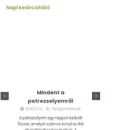
Napi kedvcsináló
Mindent a
Minde
petrezselyemről
szeret
2023.12.21.
Gyógynövények
2023.
•
A petrezselyem egy nagyon kedvelt
A kefír egy egé
fűszer, amelyet számos konyhai étel
amely számos e