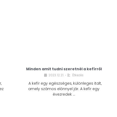
Minden amit tudni szeretnél a kefírről
2023.12.21.
Étkezés
•
,
A kefír egy egészséges, különleges italt,
ez
amely számos előnnyel jár. A kefír egy
évezredek …