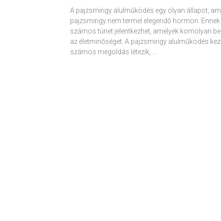
A pajzsmirigy alulműködés egy olyan állapot, am
pajzsmirigy nem termel elegendő hormon. Ennek
számos tünet jelentkezhet, amelyek komolyan be
az életminőséget. A pajzsmirigy alulműködés kez
számos megoldás létezik, …
Receptek