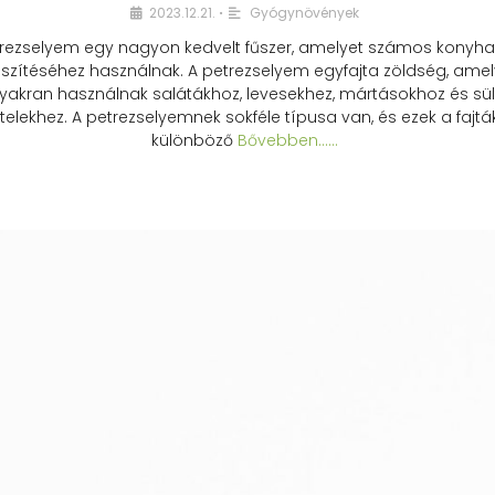
2023.12.21.
Gyógynövények
•
rezselyem egy nagyon kedvelt fűszer, amelyet számos konyhai
észítéséhez használnak. A petrezselyem egyfajta zöldség, amel
yakran használnak salátákhoz, levesekhez, mártásokhoz és sül
telekhez. A petrezselyemnek sokféle típusa van, és ezek a fajtá
különböző
Bővebben...…