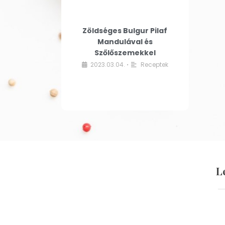
Zöldséges Bulgur Pilaf
Mandulával és
Szőlőszemekkel
2023.03.04.
Receptek
•
L