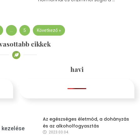
…
5
Következő »
vasottabb cikkek
havi
Az egészséges életmód, a dohányzás
és az alkoholfogyasztás
s kezelése
2023.03.04.