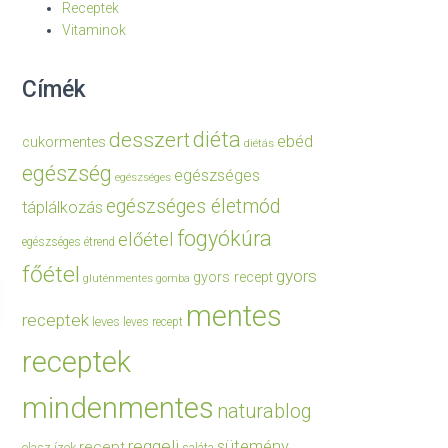
Receptek
Vitaminok
Címék
diéta
desszert
ebéd
cukormentes
diétás
egészség
egészséges
egészséges
egészséges életmód
táplálkozás
fogyókúra
előétel
egészséges étrend
főétel
gyors
gyors recept
gluténmentes
gomba
mentes
receptek
leves
leves recept
receptek
mindenmentes
naturablog
reggeli
sütemény
recept
olasz ízek