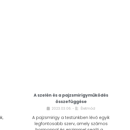
A modern életmódunkban a cukor szinte
mindenhol jelen van. A reggeli kávéba, az
üdítőbe, a desszertekbe és még sok más
élelmiszerbe is …
A szelén és a pajzsmirigyműködés
összefüggése
2023.03.06.
Életmód
•
k,
A pajzsmirigy a testünkben lévő egyik
legfontosabb szerv, amely számos
hormonnal és enzimmel segíti a …