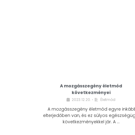
A mozgásszegény életmód
következményei
2023.12.20.
Életmód
•
A mozgásszegény életmód egyre inkáb
elterjedőben van, és ez súlyos egészségüg
következményekkel jár. A …