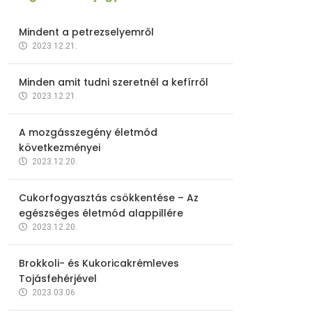
Mindent a petrezselyemről
2023.12.21.
Minden amit tudni szeretnél a kefírről
2023.12.21.
A mozgásszegény életmód
következményei
2023.12.20.
Cukorfogyasztás csökkentése – Az
egészséges életmód alappillére
2023.12.20.
Brokkoli- és Kukoricakrémleves
Tojásfehérjével
2023.03.06.