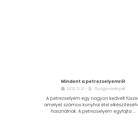
Mindent a petrezselyemről
2023.12.21.
Gyógynövények
•
A petrezselyem egy nagyon kedvelt fűszer
amelyet számos konyhai étel elkészítéséh
használnak. A petrezselyem egyfajta …