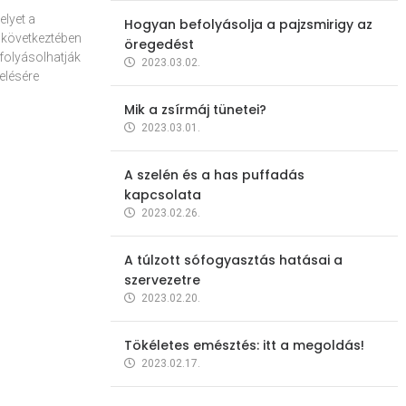
elyet a
Hogyan befolyásolja a pajzsmirigy az
 következtében
öregedést
folyásolhatják
2023.03.02.
elésére
Mik a zsírmáj tünetei?
2023.03.01.
A szelén és a has puffadás
kapcsolata
2023.02.26.
A túlzott sófogyasztás hatásai a
szervezetre
2023.02.20.
Tökéletes emésztés: itt a megoldás!
2023.02.17.