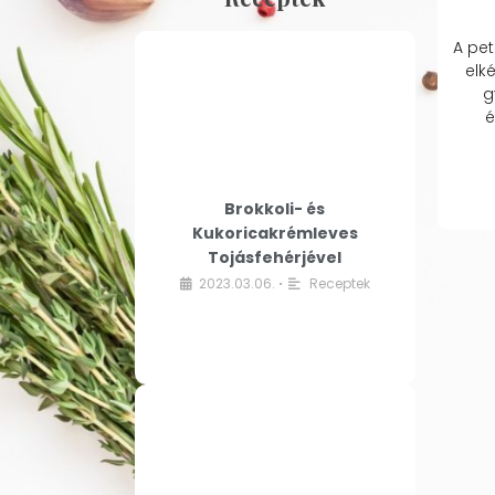
A pet
elk
g
é
Brokkoli- és
Kukoricakrémleves
Tojásfehérjével
2023.03.06.
Receptek
•