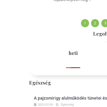
1
2
3
Legol
heti
Egészség
A pajzsmirigy alulműködés tünetei é
2023.03.06.
Egészség
•