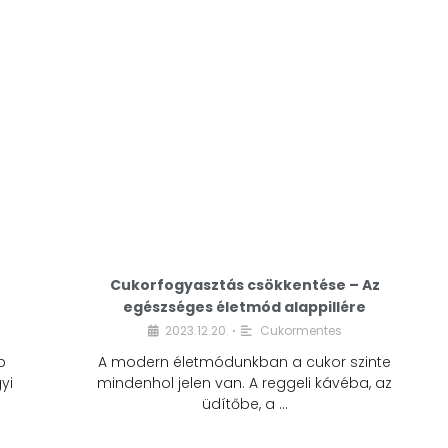
Cukorfogyasztás csökkentése – Az
egészséges életmód alappillére
Cukorfogyasztás
2023.12.20.
Cukormentes
•
csökkentése – Az
b
A modern életmódunkban a cukor szinte
egészséges életmód
yi
mindenhol jelen van. A reggeli kávéba, az
alappillére
üdítőbe, a …
2023.12.20.
Cukormentes
•