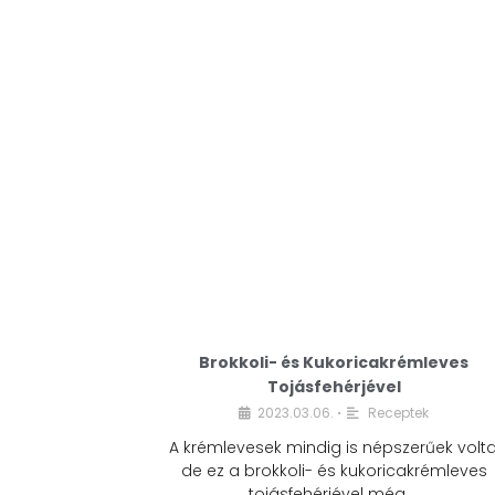
Brokkoli- és Kukoricakrémleves
Tojásfehérjével
2023.03.06.
Receptek
•
A krémlevesek mindig is népszerűek volta
de ez a brokkoli- és kukoricakrémleves
tojásfehérjével még …