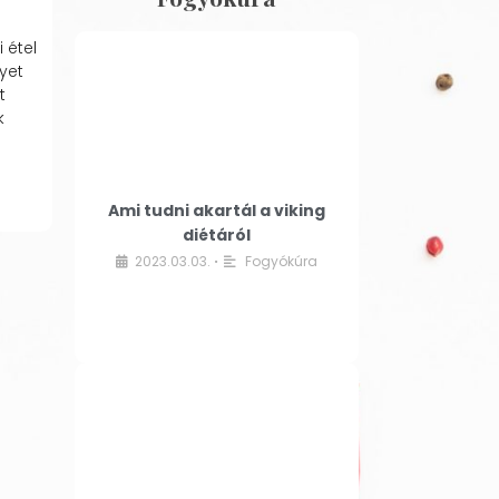
 étel
yet
t
k
Ami tudni akartál a viking
diétáról
2023.03.03.
Fogyókúra
•