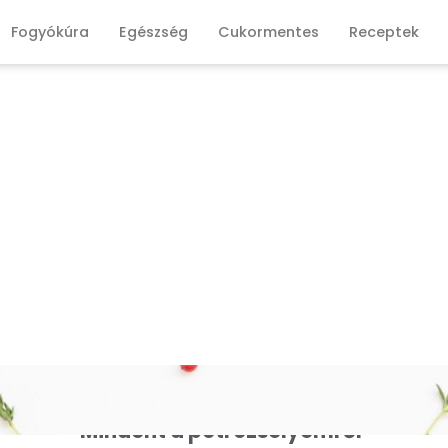
Fogyókúra
Egészség
Cukormentes
Receptek
Mindent a petrezselyemről