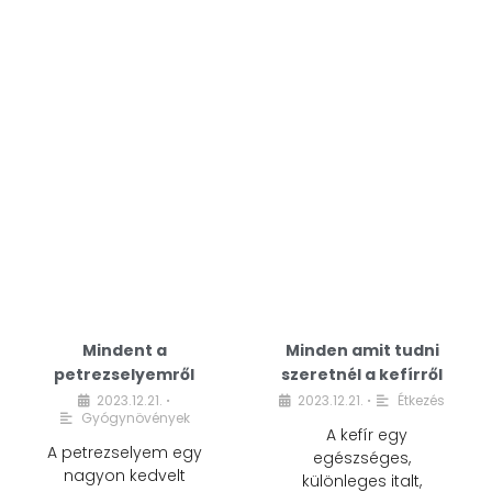
Mindent a
Minden amit tudni
petrezselyemről
szeretnél a kefírről
2023.12.21.
2023.12.21.
Étkezés
•
•
Gyógynövények
A kefír egy
A petrezselyem egy
egészséges,
nagyon kedvelt
különleges italt,