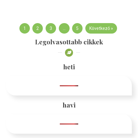
1
2
3
…
5
Következő »
Legolvasottabb cikkek
heti
havi