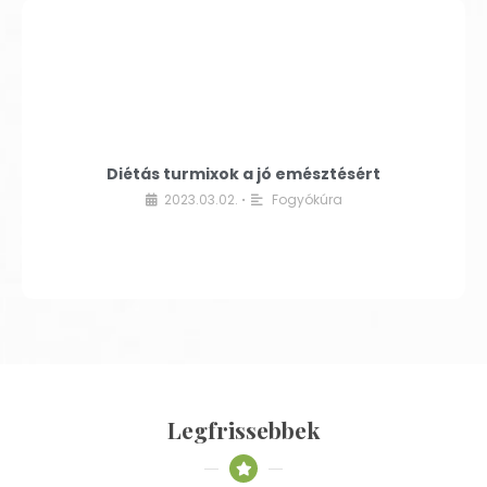
Diétás turmixok a jó emésztésért
2023.03.02.
Fogyókúra
•
Legfrissebbek