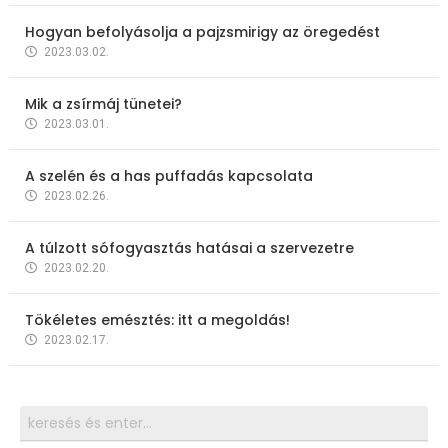
Hogyan befolyásolja a pajzsmirigy az öregedést
2023.03.02.
Mik a zsírmáj tünetei?
2023.03.01.
A szelén és a has puffadás kapcsolata
2023.02.26.
A túlzott sófogyasztás hatásai a szervezetre
2023.02.20.
Tökéletes emésztés: itt a megoldás!
2023.02.17.