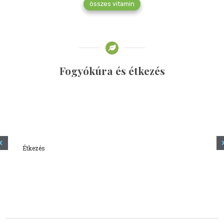
összes vitamin
Fogyókúra és étkezés
Étkezés
Minden amit tudni szeretnél a kefírről
2023.12.21.