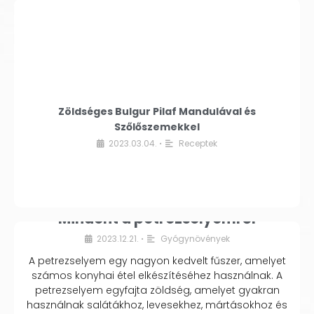
Zöldséges Bulgur Pilaf Mandulával és
Szőlőszemekkel
2023.03.04.
Receptek
•
Mindent a petrezselyemről
2023.12.21.
Gyógynövények
•
A petrezselyem egy nagyon kedvelt fűszer, amelyet
számos konyhai étel elkészítéséhez használnak. A
petrezselyem egyfajta zöldség, amelyet gyakran
használnak salátákhoz, levesekhez, mártásokhoz és