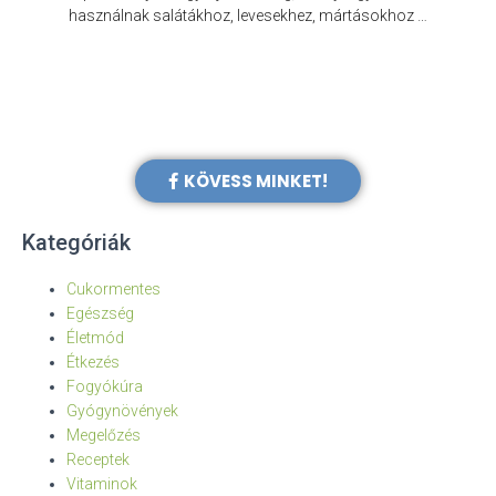
e
használnak salátákhoz, levesekhez, mártásokhoz …
KÖVESS MINKET!
Kategóriák
Cukormentes
Egészség
Életmód
Étkezés
Fogyókúra
Gyógynövények
Megelőzés
Receptek
Vitaminok