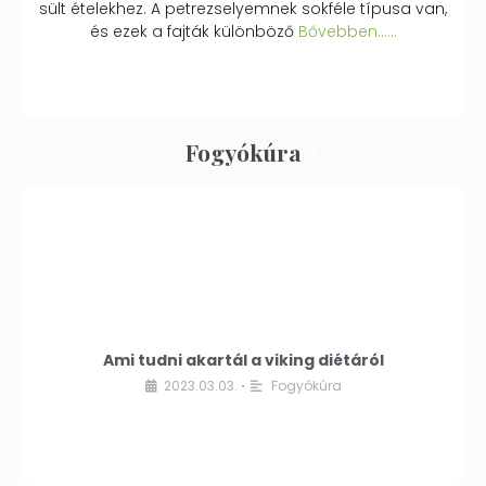
sült ételekhez. A petrezselyemnek sokféle típusa van,
és ezek a fajták különböző
Bővebben...…
Fogyókúra
Ami tudni akartál a viking diétáról
2023.03.03.
Fogyókúra
•