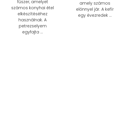
fűszer, amelyet
amely számos
számos konyhai étel
előnnyel jár. A kefír
elkészítéséhez
egy évezredek …
használnak. A
petrezselyem
egyfajta …