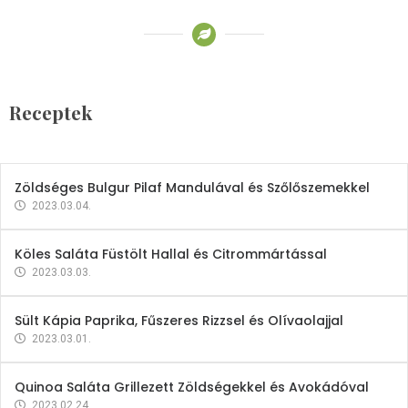
Receptek
Brokkoli- és Kukoricakrémleves
Tojásfehérjével
Receptek
2023.03.06.
Zöldséges Bulgur Pilaf Mandulával és Szőlőszemekkel
2023.03.04.
Köles Saláta Füstölt Hallal és Citrommártással
2023.03.03.
Sült Kápia Paprika, Fűszeres Rizzsel és Olívaolajjal
2023.03.01.
Quinoa Saláta Grillezett Zöldségekkel és Avokádóval
2023.02.24.