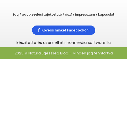
faq / adatkezelési tájékoztató / ászf / impresszum / kapcsolat
Kövess minket Facebookon!
készítette és üzemelteti: horimedia software llc
2023 © Natura Egészség Blog – Minden jog fenntartva