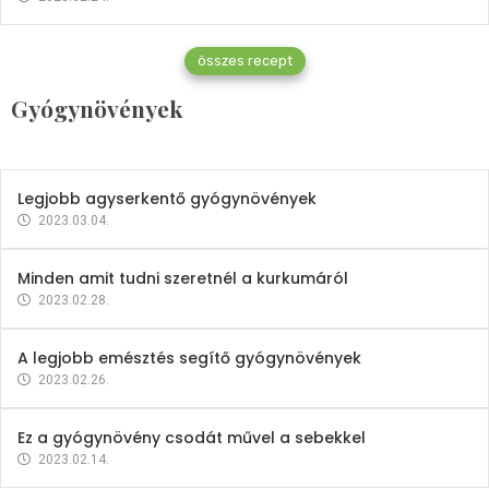
Gyógynövények
összes recept
Mindent a petrezselyemről
Gyógynövények
2023.12.21.
Legjobb agyserkentő gyógynövények
2023.03.04.
Minden amit tudni szeretnél a kurkumáról
2023.02.28.
A legjobb emésztés segítő gyógynövények
2023.02.26.
Ez a gyógynövény csodát művel a sebekkel
2023.02.14.
Vitaminok