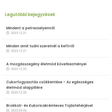
Legutóbbi bejegyzések
Mindent a petrezselyemről
2023.12.21.
Minden amit tudni szeretnél a kefírről
2023.12.21.
A mozgásszegény életmód következményei
2023.12.20.
Cukorfogyasztás csökkentése – Az egészséges
életmód alappillére
2023.12.20.
Brokkoli- és Kukoricakrémleves Tojásfehérjével
2023.03.06.