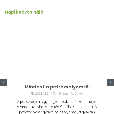
Napi kedvcsináló
z
Mindent a petrezselyemről
2023.12.21.
Gyógynövények
•
A petrezselyem egy nagyon kedvelt fűszer, amelyet
számos konyhai étel elkészítéséhez használnak. A
petrezselyem egyfajta zöldség, amelyet gyakran