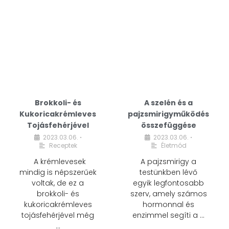
Brokkoli- és
A szelén és a
Kukoricakrémleves
pajzsmirigyműködés
Tojásfehérjével
összefüggése
2023.03.06.
2023.03.06.
•
•
Receptek
Életmód
A krémlevesek
A pajzsmirigy a
mindig is népszerűek
testünkben lévő
voltak, de ez a
egyik legfontosabb
brokkoli- és
szerv, amely számos
kukoricakrémleves
hormonnal és
tojásfehérjével még
enzimmel segíti a …
…