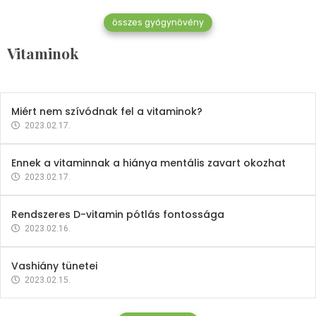
összes gyógynövény
Mindent a B-12 vitaminról
Vitaminok
2023.02.27.
Miért nem szívódnak fel a vitaminok?
2023.02.17.
Ennek a vitaminnak a hiánya mentális zavart okozhat
2023.02.17.
Rendszeres D-vitamin pótlás fontossága
2023.02.16.
Vashiány tünetei
2023.02.15.