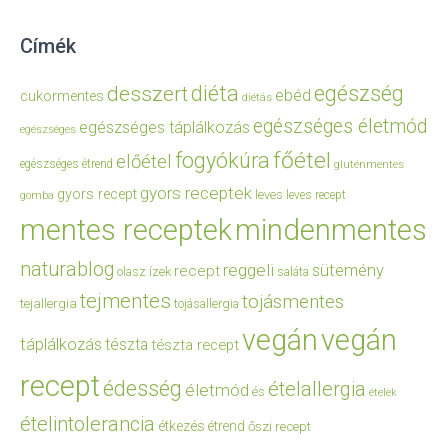
Címék
diéta
egészség
desszert
ebéd
cukormentes
diétás
egészséges életmód
egészséges táplálkozás
egészséges
főétel
fogyókúra
előétel
egészséges étrend
gluténmentes
gyors receptek
gyors recept
leves
leves recept
gomba
mentes receptek
mindenmentes
naturablog
reggeli
sütemény
recept
olasz ízek
saláta
tejmentes
tojásmentes
tejallergia
tojásallergia
vegán
vegán
táplálkozás
tészta
tészta recept
recept
édesség
ételallergia
életmód
és
ételek
ételintolerancia
étkezés
étrend
őszi recept