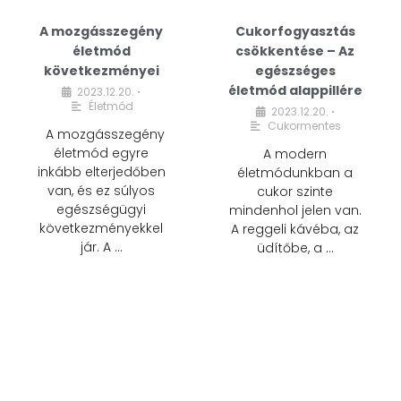
A mozgásszegény
Cukorfogyasztás
életmód
csökkentése – Az
következményei
egészséges
életmód alappillére
2023.12.20.
•
Életmód
2023.12.20.
•
Cukormentes
A mozgásszegény
életmód egyre
A modern
inkább elterjedőben
életmódunkban a
van, és ez súlyos
cukor szinte
egészségügyi
mindenhol jelen van.
következményekkel
A reggeli kávéba, az
jár. A …
üdítőbe, a …