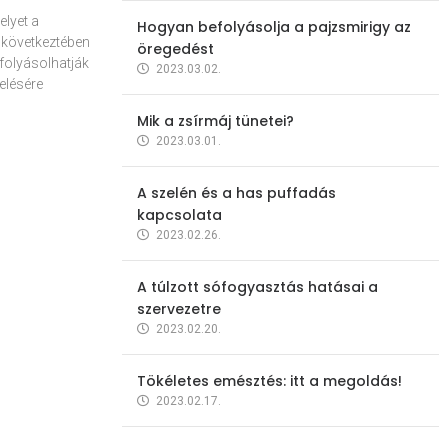
elyet a
Hogyan befolyásolja a pajzsmirigy az
 következtében
öregedést
folyásolhatják
2023.03.02.
elésére
Mik a zsírmáj tünetei?
2023.03.01.
A szelén és a has puffadás
kapcsolata
2023.02.26.
A túlzott sófogyasztás hatásai a
szervezetre
2023.02.20.
Tökéletes emésztés: itt a megoldás!
2023.02.17.