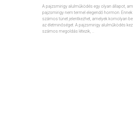
A pajzsmirigy alulműködés egy olyan állapot, am
pajzsmirigy nem termel elegendő hormon. Ennek
számos tünet jelentkezhet, amelyek komolyan be
az életminőséget. A pajzsmirigy alulműködés kez
számos megoldás létezik, …
Receptek