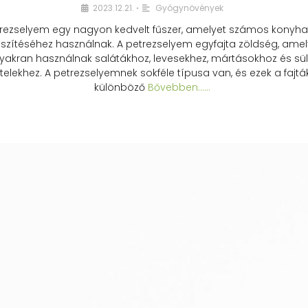
2023.12.21.
Gyógynövények
•
rezselyem egy nagyon kedvelt fűszer, amelyet számos konyhai
észítéséhez használnak. A petrezselyem egyfajta zöldség, amel
yakran használnak salátákhoz, levesekhez, mártásokhoz és sül
telekhez. A petrezselyemnek sokféle típusa van, és ezek a fajtá
különböző
Bővebben...…