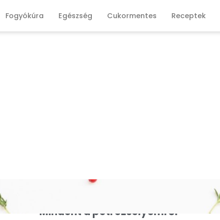
Fogyókúra
Egészség
Cukormentes
Receptek
Mindent a petrezselyemről