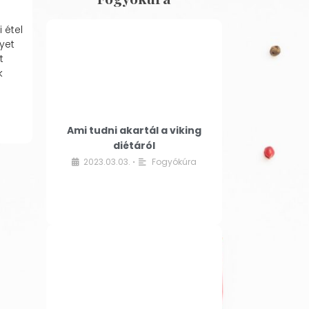
 étel
yet
t
k
Ami tudni akartál a viking
diétáról
2023.03.03.
Fogyókúra
•