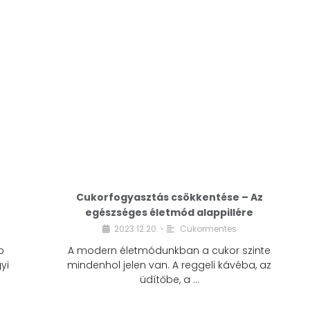
Cukorfogyasztás csökkentése – Az
egészséges életmód alappillére
Cukorfogyasztás
2023.12.20.
Cukormentes
•
csökkentése – Az
b
A modern életmódunkban a cukor szinte
egészséges életmód
yi
mindenhol jelen van. A reggeli kávéba, az
alappillére
üdítőbe, a …
2023.12.20.
Cukormentes
•