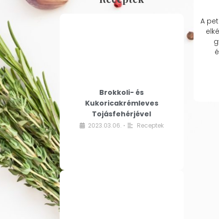
A pet
elk
g
é
Brokkoli- és
Kukoricakrémleves
Tojásfehérjével
2023.03.06.
Receptek
•