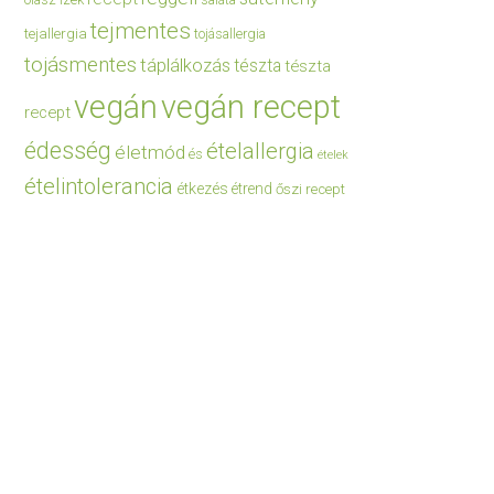
saláta
tejmentes
tejallergia
tojásallergia
tojásmentes
táplálkozás
tészta
tészta
vegán
vegán recept
recept
édesség
ételallergia
életmód
és
ételek
ételintolerancia
étkezés
étrend
őszi recept