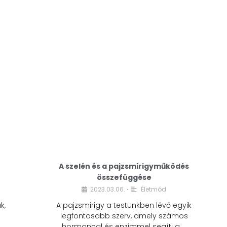
A modern életmódunkban a cukor szinte
mindenhol jelen van. A reggeli kávéba, az
üdítőbe, a desszertekbe és még sok más
élelmiszerbe is …
A szelén és a pajzsmirigyműködés
összefüggése
2023.03.06.
Életmód
•
k,
A pajzsmirigy a testünkben lévő egyik
legfontosabb szerv, amely számos
hormonnal és enzimmel segíti a …