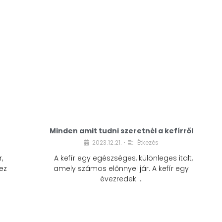
Minden amit tudni szeretnél a kefírről
2023.12.21.
Étkezés
•
,
A kefír egy egészséges, különleges italt,
ez
amely számos előnnyel jár. A kefír egy
évezredek …