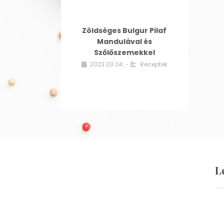
Zöldséges Bulgur Pilaf
Mandulával és
Szőlőszemekkel
2023.03.04.
Receptek
•
L