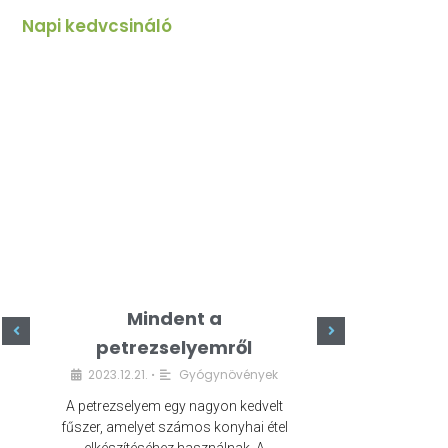
Napi kedvcsináló
Mindent a
Minde
petrezselyemről
szeret
2023.12.21.
Gyógynövények
2023.
•
A petrezselyem egy nagyon kedvelt
A kefír egy egé
fűszer, amelyet számos konyhai étel
amely számos e