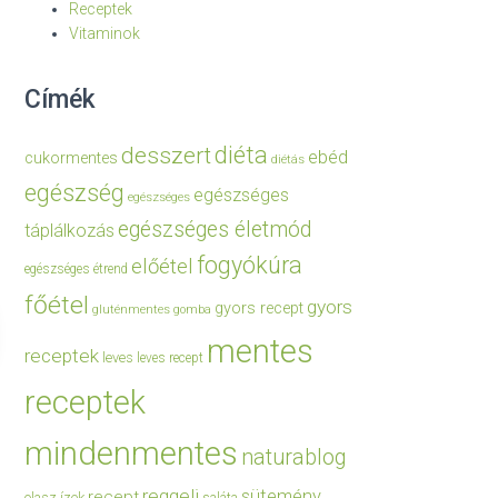
Receptek
Vitaminok
Címék
diéta
desszert
ebéd
cukormentes
diétás
egészség
egészséges
egészséges
egészséges életmód
táplálkozás
fogyókúra
előétel
egészséges étrend
főétel
gyors
gyors recept
gluténmentes
gomba
mentes
receptek
leves
leves recept
receptek
mindenmentes
naturablog
reggeli
sütemény
recept
olasz ízek