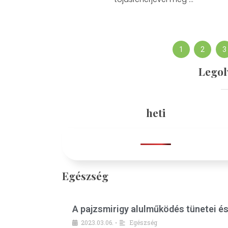
1
2
3
Legol
heti
Egészség
A pajzsmirigy alulműködés tünetei é
2023.03.06.
Egészség
•