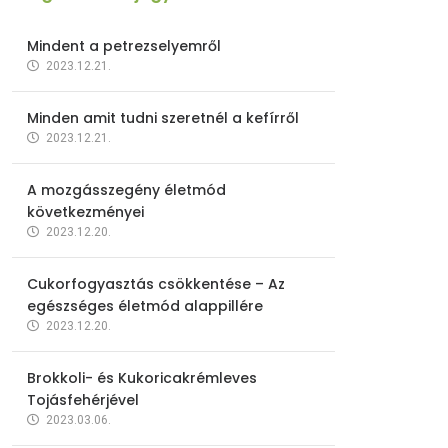
Mindent a petrezselyemről
2023.12.21.
Minden amit tudni szeretnél a kefírről
2023.12.21.
A mozgásszegény életmód
következményei
2023.12.20.
Cukorfogyasztás csökkentése – Az
egészséges életmód alappillére
2023.12.20.
Brokkoli- és Kukoricakrémleves
Tojásfehérjével
2023.03.06.