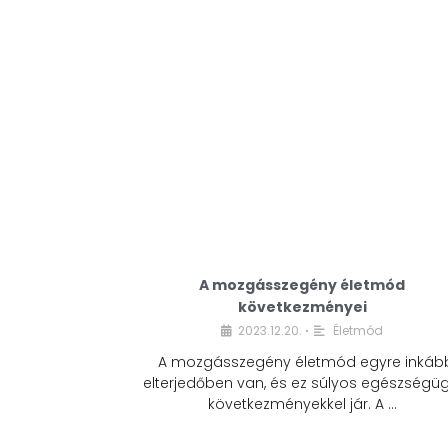
A mozgásszegény életmód
következményei
2023.12.20.
Életmód
•
A mozgásszegény életmód egyre inkáb
elterjedőben van, és ez súlyos egészségüg
következményekkel jár. A …