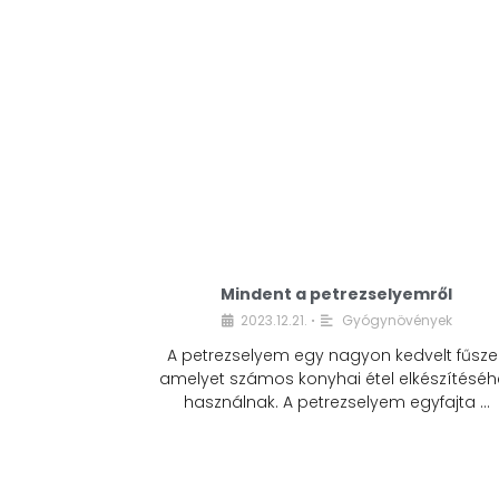
Mindent a petrezselyemről
2023.12.21.
Gyógynövények
•
A petrezselyem egy nagyon kedvelt fűszer
amelyet számos konyhai étel elkészítéséh
használnak. A petrezselyem egyfajta …