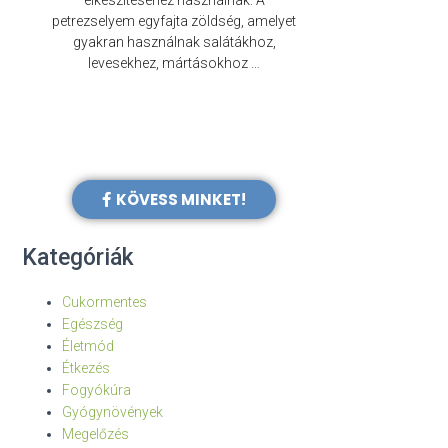
elkészítéséhez használnak. A
évezredek óta f
petrezselyem egyfajta zöldség, amelyet
legkülönb
gyakran használnak salátákhoz,
levesekhez, mártásokhoz …
KÖVESS MINKET!
Kategóriák
Cukormentes
Egészség
Életmód
Étkezés
Fogyókúra
Gyógynövények
Megelőzés