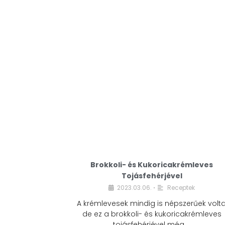
Brokkoli- és Kukoricakrémleves
Tojásfehérjével
2023.03.06.
Receptek
•
A krémlevesek mindig is népszerűek volta
de ez a brokkoli- és kukoricakrémleves
tojásfehérjével még …