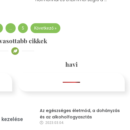
…
5
Következő »
vasottabb cikkek
havi
Az egészséges életmód, a dohányzás
és az alkoholfogyasztás
s kezelése
2023.03.04.