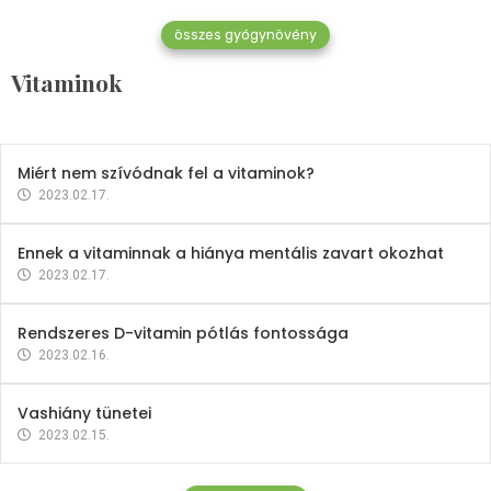
összes gyógynövény
Mindent a B-12 vitaminról
Vitaminok
2023.02.27.
Miért nem szívódnak fel a vitaminok?
2023.02.17.
Ennek a vitaminnak a hiánya mentális zavart okozhat
2023.02.17.
Rendszeres D-vitamin pótlás fontossága
2023.02.16.
Vashiány tünetei
2023.02.15.