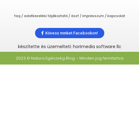
faq / adatkezelési tájékoztató / ászf / impresszum / kapcsolat
Kövess minket Facebookon!
készítette és üzemelteti: horimedia software llc
2023 © Natura Egészség Blog – Minden jog fenntartva