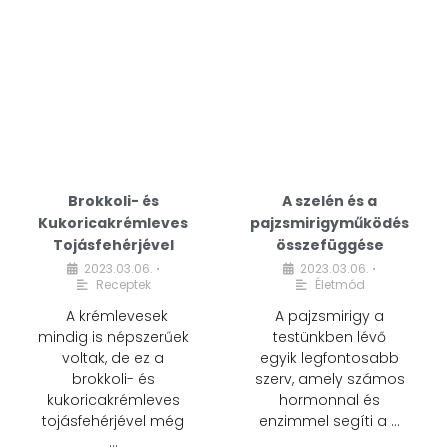
Brokkoli- és
A szelén és a
Kukoricakrémleves
pajzsmirigyműködés
Tojásfehérjével
összefüggése
2023.03.06.
2023.03.06.
•
•
Receptek
Életmód
A krémlevesek
A pajzsmirigy a
mindig is népszerűek
testünkben lévő
voltak, de ez a
egyik legfontosabb
brokkoli- és
szerv, amely számos
kukoricakrémleves
hormonnal és
tojásfehérjével még
enzimmel segíti a …
…