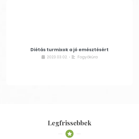
Diétás turmixok a jó emésztésért
2023.03.02.
Fogyókúra
•
Legfrissebbek