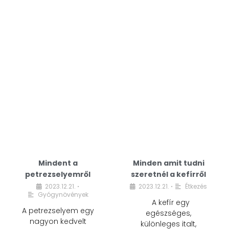
Mindent a
Minden amit tudni
petrezselyemről
szeretnél a kefírről
2023.12.21.
2023.12.21.
Étkezés
•
•
Gyógynövények
A kefír egy
A petrezselyem egy
egészséges,
nagyon kedvelt
különleges italt,