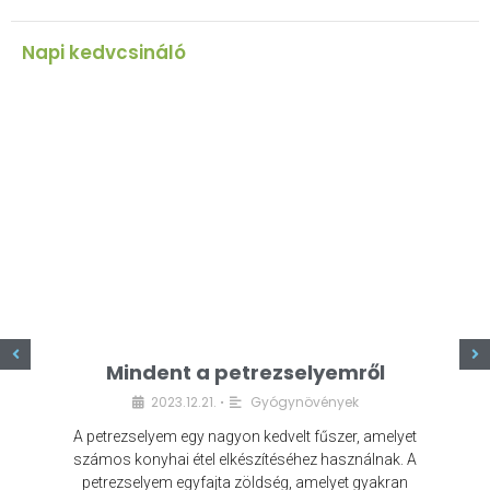
Napi kedvcsináló
z
Mindent a petrezselyemről
2023.12.21.
Gyógynövények
•
A petrezselyem egy nagyon kedvelt fűszer, amelyet
számos konyhai étel elkészítéséhez használnak. A
petrezselyem egyfajta zöldség, amelyet gyakran