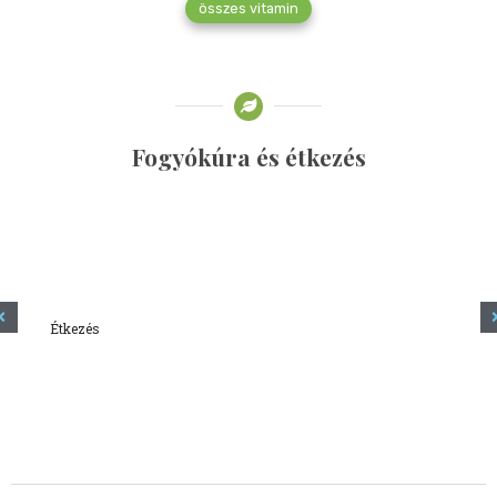
összes vitamin
Fogyókúra és étkezés
Étkezés
Minden amit tudni szeretnél a kefírről
2023.12.21.