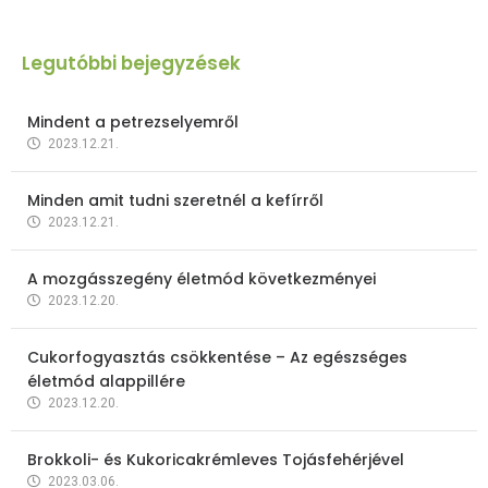
Legutóbbi bejegyzések
Mindent a petrezselyemről
2023.12.21.
Minden amit tudni szeretnél a kefírről
2023.12.21.
A mozgásszegény életmód következményei
2023.12.20.
Cukorfogyasztás csökkentése – Az egészséges
életmód alappillére
2023.12.20.
Brokkoli- és Kukoricakrémleves Tojásfehérjével
2023.03.06.