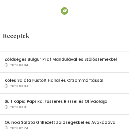
Receptek
Brokkoli- és Kukoricakrémleves
Tojásfehérjével
Receptek
2023.03.06.
Zöldséges Bulgur Pilaf Mandulával és Szőlőszemekkel
2023.03.04.
Köles Saláta Füstölt Hallal és Citrommártással
2023.03.03.
Sült Kápia Paprika, Fűszeres Rizzsel és Olívaolajjal
2023.03.01.
Quinoa Saláta Grillezett Zöldségekkel és Avokádóval
2023.02.24.