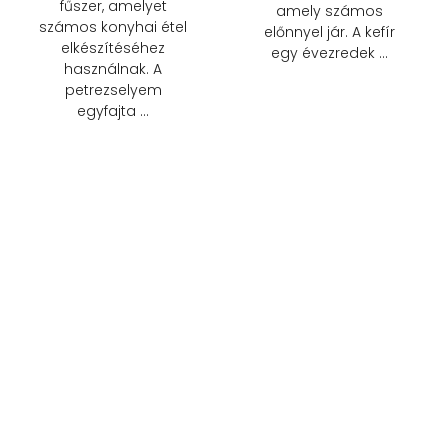
fűszer, amelyet
amely számos
számos konyhai étel
előnnyel jár. A kefír
elkészítéséhez
egy évezredek …
használnak. A
petrezselyem
egyfajta …