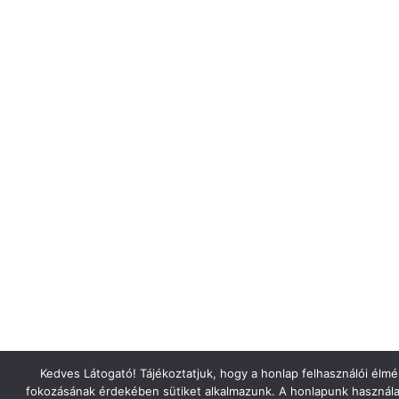
Kedves Látogató! Tájékoztatjuk, hogy a honlap felhasználói élm
fokozásának érdekében sütiket alkalmazunk. A honlapunk használa