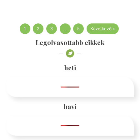
1
2
3
…
5
Következő »
Legolvasottabb cikkek
heti
havi