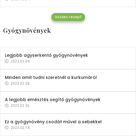
Gyógynövények
összes recept
Mindent a petrezselyemről
Gyógynövények
2023.12.21.
Legjobb agyserkentő gyógynövények
2023.03.04.
Minden amit tudni szeretnél a kurkumáról
2023.02.28.
A legjobb emésztés segítő gyógynövények
2023.02.26.
Ez a gyógynövény csodát művel a sebekkel
2023.02.14.
Vitaminok