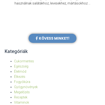
e
használnak salátákhoz, levesekhez, mártásokhoz …
KÖVESS MINKET!
Kategóriák
Cukormentes
Egészség
Életmód
Étkezés
Fogyókúra
Gyógynövények
Megelőzés
Receptek
Vitaminok