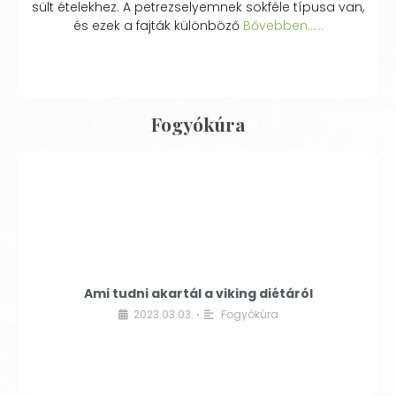
sült ételekhez. A petrezselyemnek sokféle típusa van,
és ezek a fajták különböző
Bővebben...…
Fogyókúra
Ami tudni akartál a viking diétáról
2023.03.03.
Fogyókúra
•