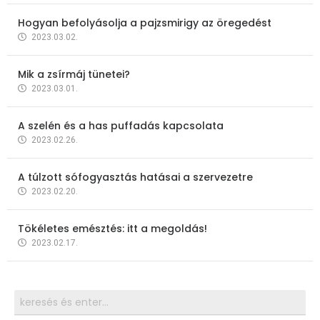
Hogyan befolyásolja a pajzsmirigy az öregedést
2023.03.02.
Mik a zsírmáj tünetei?
2023.03.01.
A szelén és a has puffadás kapcsolata
2023.02.26.
A túlzott sófogyasztás hatásai a szervezetre
2023.02.20.
Tökéletes emésztés: itt a megoldás!
2023.02.17.