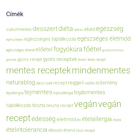
Címék
diéta
egészség
desszert
ebéd
cukormentes
diétás
egészséges életmód
egészséges táplálkozás
egészséges
főétel
fogyókúra
előétel
egészséges étrend
gluténmentes
gyors receptek
gyors recept
leves
leves recept
gomba
mentes receptek
mindenmentes
naturablog
reggeli
sütemény
recept
olasz ízek
saláta
tejmentes
tojásmentes
tejallergia
tojásallergia
vegán
vegán
táplálkozás
tészta
tészta recept
recept
édesség
ételallergia
életmód
és
ételek
ételintolerancia
étkezés
étrend
őszi recept