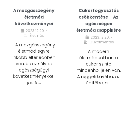
A mozgásszegény
Cukorfogyasztás
életmód
csökkentése – Az
következményei
egészséges
életmód alappillére
2023.12.20.
•
Életmód
2023.12.20.
•
Cukormentes
A mozgásszegény
életmód egyre
A modern
inkább elterjedőben
életmódunkban a
van, és ez súlyos
cukor szinte
egészségügyi
mindenhol jelen van.
következményekkel
A reggeli kávéba, az
jár. A …
üdítőbe, a …