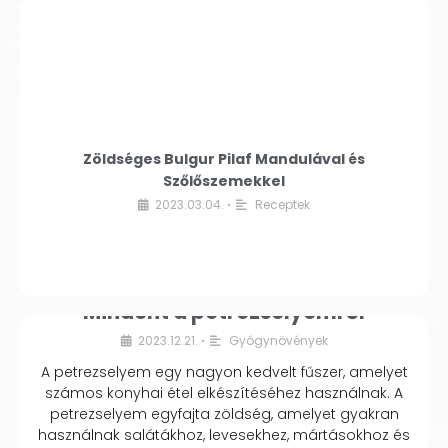
Zöldséges Bulgur Pilaf Mandulával és
Szőlőszemekkel
2023.03.04.
Receptek
•
Mindent a petrezselyemről
2023.12.21.
Gyógynövények
•
A petrezselyem egy nagyon kedvelt fűszer, amelyet
számos konyhai étel elkészítéséhez használnak. A
petrezselyem egyfajta zöldség, amelyet gyakran
használnak salátákhoz, levesekhez, mártásokhoz és