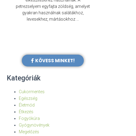
elkészítéséhez használnak. A
évezredek óta f
petrezselyem egyfajta zöldség, amelyet
legkülönb
gyakran használnak salátákhoz,
levesekhez, mártásokhoz …
KÖVESS MINKET!
Kategóriák
Cukormentes
Egészség
Életmód
Étkezés
Fogyókúra
Gyógynövények
Megelőzés