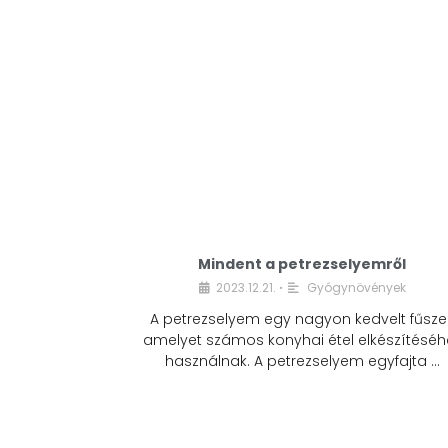
Mindent a petrezselyemről
2023.12.21.
Gyógynövények
•
A petrezselyem egy nagyon kedvelt fűszer
amelyet számos konyhai étel elkészítéséh
használnak. A petrezselyem egyfajta …