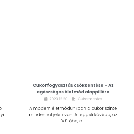
Cukorfogyasztás csökkentése – Az
egészséges életmód alappillére
Cukorfogyasztás
2023.12.20.
Cukormentes
•
csökkentése – Az
b
A modern életmódunkban a cukor szinte
egészséges életmód
yi
mindenhol jelen van. A reggeli kávéba, az
alappillére
üdítőbe, a …
2023.12.20.
Cukormentes
•