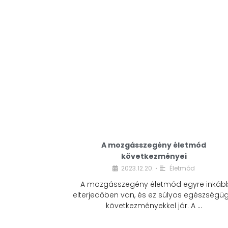
A mozgásszegény életmód
következményei
2023.12.20.
Életmód
•
A mozgásszegény életmód egyre inkáb
elterjedőben van, és ez súlyos egészségüg
következményekkel jár. A …