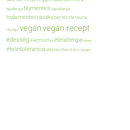
saláta
tejmentes
tejallergia
tojásallergia
tojásmentes
táplálkozás
tészta
tészta
vegán
vegán recept
recept
édesség
ételallergia
életmód
és
ételek
ételintolerancia
étkezés
étrend
őszi recept