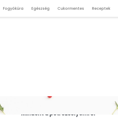
Fogyókúra
Egészség
Cukormentes
Receptek
Mindent a petrezselyemről