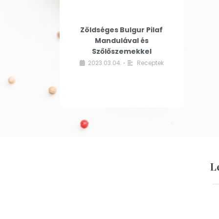
Zöldséges Bulgur Pilaf
Mandulával és
Szőlőszemekkel
2023.03.04.
Receptek
•
L