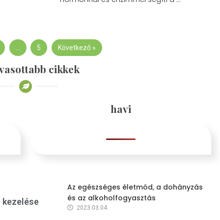
…
5
Következő »
vasottabb cikkek
havi
Az egészséges életmód, a dohányzás
és az alkoholfogyasztás
s kezelése
2023.03.04.