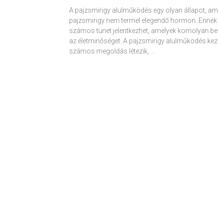
A pajzsmirigy alulműködés egy olyan állapot, am
pajzsmirigy nem termel elegendő hormon. Ennek
számos tünet jelentkezhet, amelyek komolyan be
az életminőséget. A pajzsmirigy alulműködés kez
számos megoldás létezik, …
Receptek