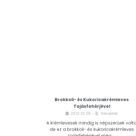
Brokkoli- és Kukoricakrémleves
Tojásfehérjével
2023.03.06.
Receptek
•
A krémlevesek mindig is népszerűek volta
de ez a brokkoli- és kukoricakrémleves
tojásfehérjével még …