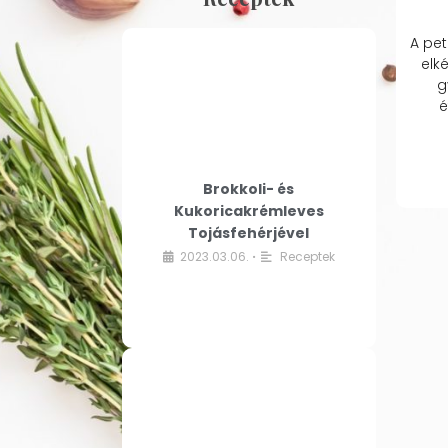
A pet
elk
g
é
Brokkoli- és
Kukoricakrémleves
Tojásfehérjével
2023.03.06.
Receptek
•