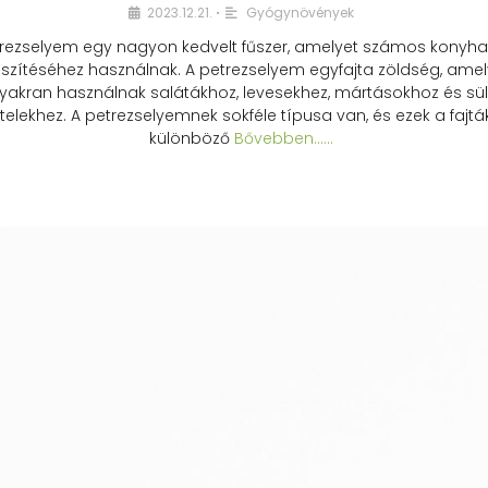
2023.12.21.
Gyógynövények
•
rezselyem egy nagyon kedvelt fűszer, amelyet számos konyhai
észítéséhez használnak. A petrezselyem egyfajta zöldség, amel
yakran használnak salátákhoz, levesekhez, mártásokhoz és sül
telekhez. A petrezselyemnek sokféle típusa van, és ezek a fajtá
különböző
Bővebben...…