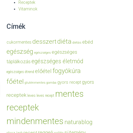
Receptek
Vitaminok
Címék
diéta
desszert
ebéd
cukormentes
diétás
egészség
egészséges
egészséges
egészséges életmód
táplálkozás
fogyókúra
előétel
egészséges étrend
főétel
gyors
gyors recept
gluténmentes
gomba
mentes
receptek
leves
leves recept
receptek
mindenmentes
naturablog
reggeli
sütemény
recept
olasz ízek