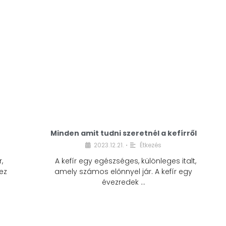
Minden amit tudni szeretnél a kefírről
2023.12.21.
Étkezés
•
,
A kefír egy egészséges, különleges italt,
ez
amely számos előnnyel jár. A kefír egy
évezredek …