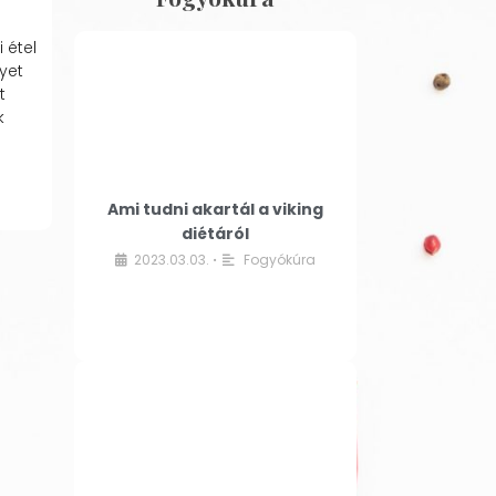
 étel
yet
t
k
Ami tudni akartál a viking
diétáról
2023.03.03.
Fogyókúra
•