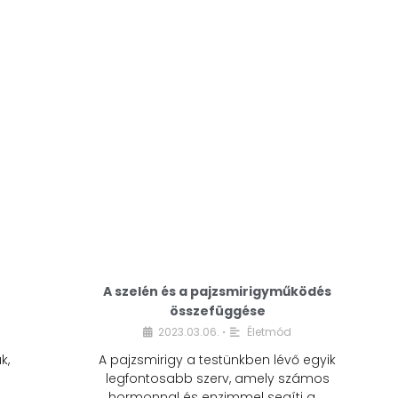
A modern életmódunkban a cukor szinte
mindenhol jelen van. A reggeli kávéba, az
üdítőbe, a desszertekbe és még sok más
élelmiszerbe is …
A szelén és a pajzsmirigyműködés
összefüggése
2023.03.06.
Életmód
•
k,
A pajzsmirigy a testünkben lévő egyik
legfontosabb szerv, amely számos
hormonnal és enzimmel segíti a …