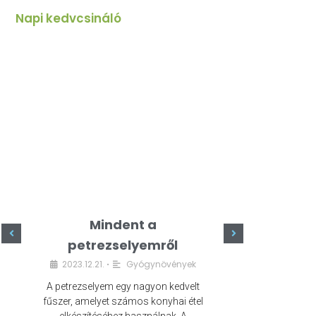
Napi kedvcsináló
Mindent a
Minde
petrezselyemről
szeret
2023.12.21.
Gyógynövények
2023.
•
A petrezselyem egy nagyon kedvelt
A kefír egy egé
fűszer, amelyet számos konyhai étel
amely számos e