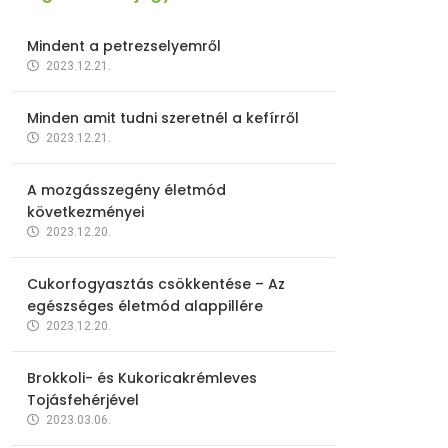
Mindent a petrezselyemről
2023.12.21.
Minden amit tudni szeretnél a kefírről
2023.12.21.
A mozgásszegény életmód
következményei
2023.12.20.
Cukorfogyasztás csökkentése – Az
egészséges életmód alappillére
2023.12.20.
Brokkoli- és Kukoricakrémleves
Tojásfehérjével
2023.03.06.