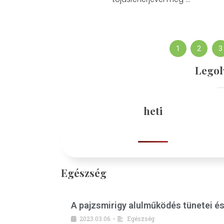
1
2
3
Legol
heti
Egészség
A pajzsmirigy alulműködés tünetei é
2023.03.06.
Egészség
•