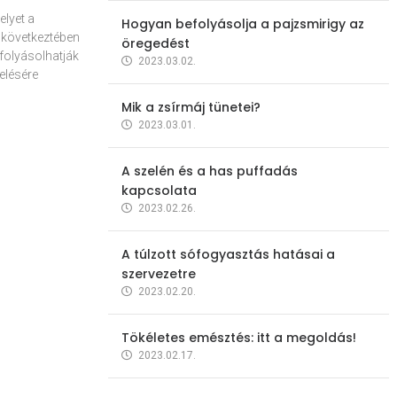
elyet a
Hogyan befolyásolja a pajzsmirigy az
 következtében
öregedést
folyásolhatják
2023.03.02.
elésére
Mik a zsírmáj tünetei?
2023.03.01.
A szelén és a has puffadás
kapcsolata
2023.02.26.
A túlzott sófogyasztás hatásai a
szervezetre
2023.02.20.
Tökéletes emésztés: itt a megoldás!
2023.02.17.