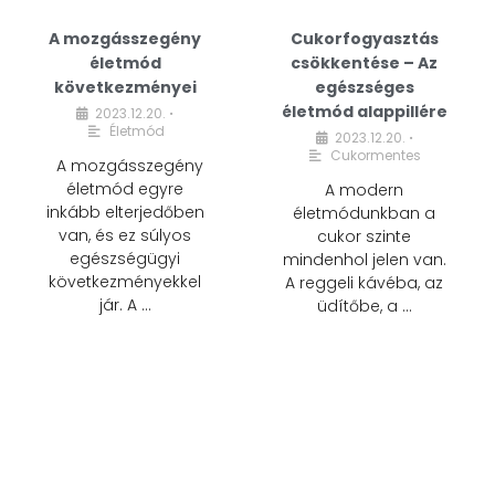
A mozgásszegény
Cukorfogyasztás
életmód
csökkentése – Az
következményei
egészséges
életmód alappillére
2023.12.20.
•
Életmód
2023.12.20.
•
Cukormentes
A mozgásszegény
életmód egyre
A modern
inkább elterjedőben
életmódunkban a
van, és ez súlyos
cukor szinte
egészségügyi
mindenhol jelen van.
következményekkel
A reggeli kávéba, az
jár. A …
üdítőbe, a …