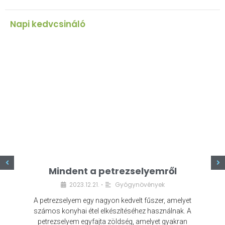
Napi kedvcsináló
z
Mindent a petrezselyemről
2023.12.21.
Gyógynövények
•
A petrezselyem egy nagyon kedvelt fűszer, amelyet
számos konyhai étel elkészítéséhez használnak. A
petrezselyem egyfajta zöldség, amelyet gyakran