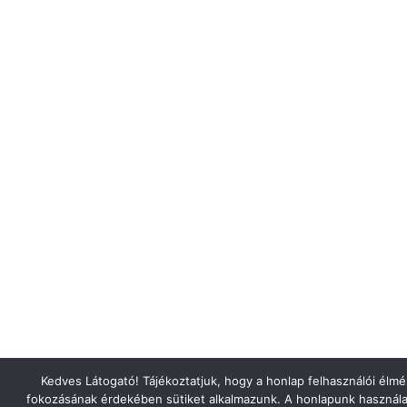
Kedves Látogató! Tájékoztatjuk, hogy a honlap felhasználói élm
fokozásának érdekében sütiket alkalmazunk. A honlapunk használa