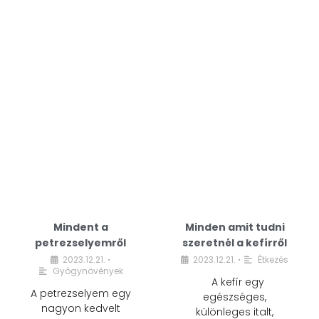
Mindent a
Minden amit tudni
petrezselyemről
szeretnél a kefírről
2023.12.21.
2023.12.21.
Étkezés
•
•
Gyógynövények
A kefír egy
A petrezselyem egy
egészséges,
nagyon kedvelt
különleges italt,