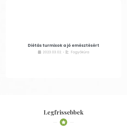
Diétás turmixok a jó emésztésért
2023.03.02.
Fogyókúra
•
Legfrissebbek