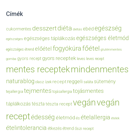
Címék
diéta
egészség
desszert
ebéd
cukormentes
diétás
egészséges életmód
egészséges táplálkozás
egészséges
főétel
fogyókúra
előétel
egészséges étrend
gluténmentes
gyors receptek
gyors recept
leves
leves recept
gomba
mentes receptek
mindenmentes
naturablog
reggeli
sütemény
recept
olasz ízek
saláta
tejmentes
tojásmentes
tejallergia
tojásallergia
vegán
vegán
táplálkozás
tészta
tészta recept
recept
édesség
ételallergia
életmód
és
ételek
ételintolerancia
étkezés
étrend
őszi recept