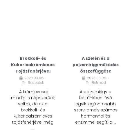
Brokkoli- és
A szelén és a
Kukoricakrémleves
pajzsmirigyműködés
Tojásfehérjével
összefüggése
2023.03.06.
2023.03.06.
•
•
Receptek
Életmód
A krémlevesek
A pajzsmirigy a
mindig is népszerűek
testünkben lévő
voltak, de ez a
egyik legfontosabb
brokkoli- és
szerv, amely számos
kukoricakrémleves
hormonnal és
tojásfehérjével még
enzimmel segíti a …
…