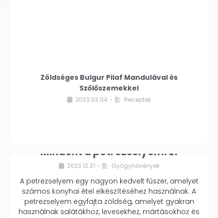
Zöldséges Bulgur Pilaf Mandulával és
Szőlőszemekkel
2023.03.04.
Receptek
•
Mindent a petrezselyemről
2023.12.21.
Gyógynövények
•
A petrezselyem egy nagyon kedvelt fűszer, amelyet
számos konyhai étel elkészítéséhez használnak. A
petrezselyem egyfajta zöldség, amelyet gyakran
használnak salátákhoz, levesekhez, mártásokhoz és