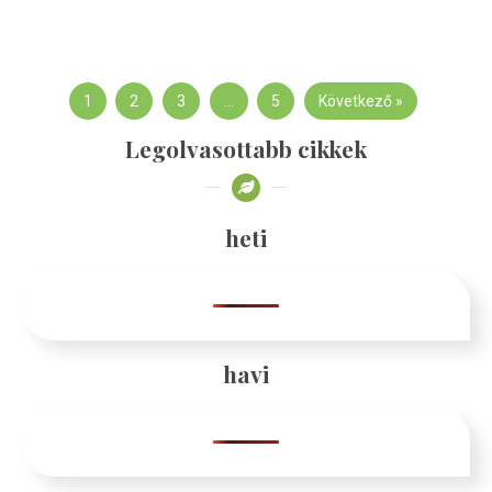
1
2
3
…
5
Következő »
Legolvasottabb cikkek
heti
havi