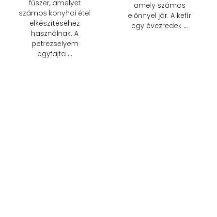
fűszer, amelyet
amely számos
számos konyhai étel
előnnyel jár. A kefír
elkészítéséhez
egy évezredek …
használnak. A
petrezselyem
egyfajta …