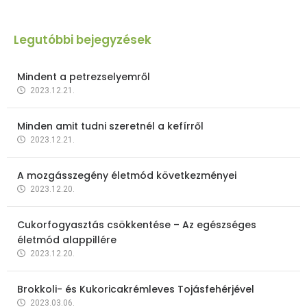
Legutóbbi bejegyzések
Mindent a petrezselyemről
2023.12.21.
Minden amit tudni szeretnél a kefírről
2023.12.21.
A mozgásszegény életmód következményei
2023.12.20.
Cukorfogyasztás csökkentése – Az egészséges
életmód alappillére
2023.12.20.
Brokkoli- és Kukoricakrémleves Tojásfehérjével
2023.03.06.