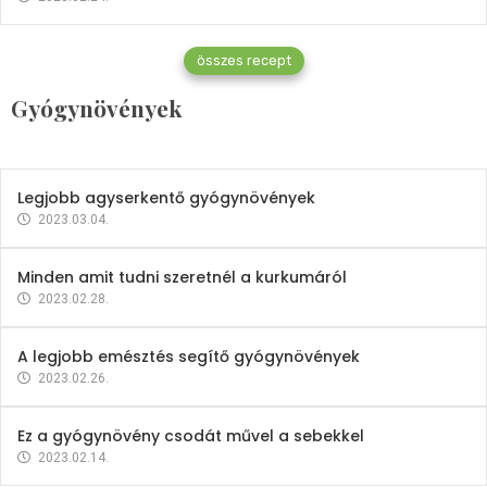
Gyógynövények
összes recept
Mindent a petrezselyemről
Gyógynövények
2023.12.21.
Legjobb agyserkentő gyógynövények
2023.03.04.
Minden amit tudni szeretnél a kurkumáról
2023.02.28.
A legjobb emésztés segítő gyógynövények
2023.02.26.
Ez a gyógynövény csodát művel a sebekkel
2023.02.14.
Vitaminok