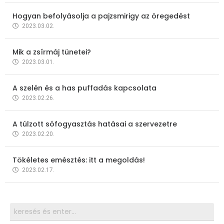
Hogyan befolyásolja a pajzsmirigy az öregedést
2023.03.02.
Mik a zsírmáj tünetei?
2023.03.01.
A szelén és a has puffadás kapcsolata
2023.02.26.
A túlzott sófogyasztás hatásai a szervezetre
2023.02.20.
Tökéletes emésztés: itt a megoldás!
2023.02.17.