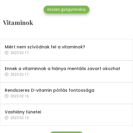
összes gyógynövény
Mindent a B-12 vitaminról
Vitaminok
2023.02.27.
Miért nem szívódnak fel a vitaminok?
2023.02.17.
Ennek a vitaminnak a hiánya mentális zavart okozhat
2023.02.17.
Rendszeres D-vitamin pótlás fontossága
2023.02.16.
Vashiány tünetei
2023.02.15.