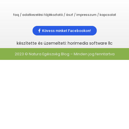
faq / adatkezelési tájékoztató / ászf / impresszum / kapcsolat
Kövess minket Facebookon!
készítette és üzemelteti: horimedia software llc
2023 © Natura Egészség Blog – Minden jog fenntartva