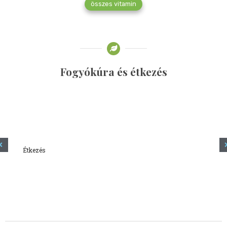
összes vitamin
Fogyókúra és étkezés
Étkezés
Minden amit tudni szeretnél a kefírről
2023.12.21.