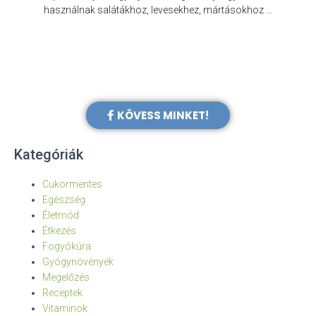
e
használnak salátákhoz, levesekhez, mártásokhoz …
KÖVESS MINKET!
Kategóriák
Cukormentes
Egészség
Életmód
Étkezés
Fogyókúra
Gyógynövények
Megelőzés
Receptek
Vitaminok