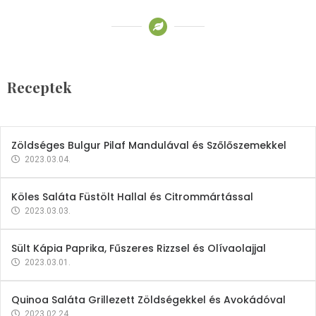
Receptek
Brokkoli- és Kukoricakrémleves
Tojásfehérjével
Receptek
2023.03.06.
Zöldséges Bulgur Pilaf Mandulával és Szőlőszemekkel
2023.03.04.
Köles Saláta Füstölt Hallal és Citrommártással
2023.03.03.
Sült Kápia Paprika, Fűszeres Rizzsel és Olívaolajjal
2023.03.01.
Quinoa Saláta Grillezett Zöldségekkel és Avokádóval
2023.02.24.