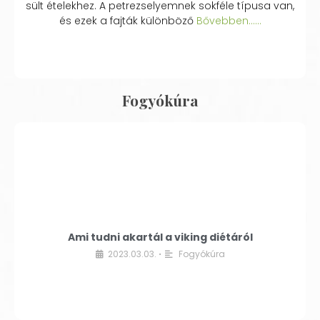
sült ételekhez. A petrezselyemnek sokféle típusa van,
és ezek a fajták különböző
Bővebben...…
Fogyókúra
Ami tudni akartál a viking diétáról
2023.03.03.
Fogyókúra
•