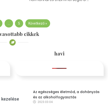
…
5
Következő »
vasottabb cikkek
havi
Az egészséges életmód, a dohányzás
és az alkoholfogyasztás
s kezelése
2023.03.04.