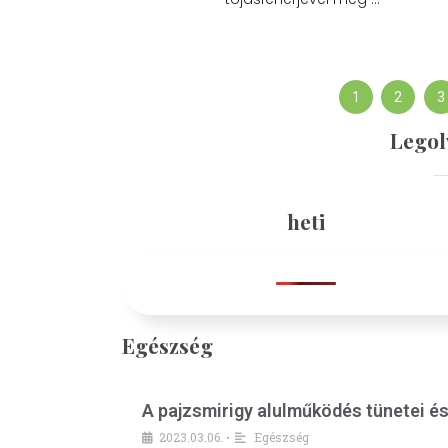
1
2
3
Legol
heti
Egészség
A pajzsmirigy alulműködés tünetei é
2023.03.06.
Egészség
•