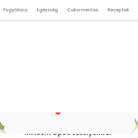
Fogyókúra
Egészség
Cukormentes
Receptek
Mindent a petrezselyemről