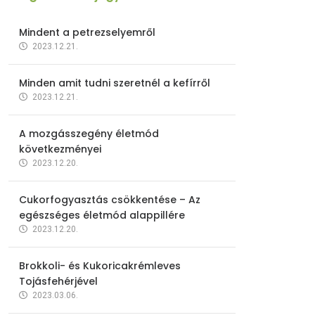
Mindent a petrezselyemről
2023.12.21.
Minden amit tudni szeretnél a kefírről
2023.12.21.
A mozgásszegény életmód
következményei
2023.12.20.
Cukorfogyasztás csökkentése – Az
egészséges életmód alappillére
2023.12.20.
Brokkoli- és Kukoricakrémleves
Tojásfehérjével
2023.03.06.