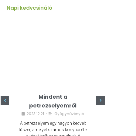
Napi kedvcsináló
Mindent a
Minde
petrezselyemről
szeret
2023.12.21.
Gyógynövények
2023.
•
A petrezselyem egy nagyon kedvelt
A kefír egy egé
fűszer, amelyet számos konyhai étel
amely számos e