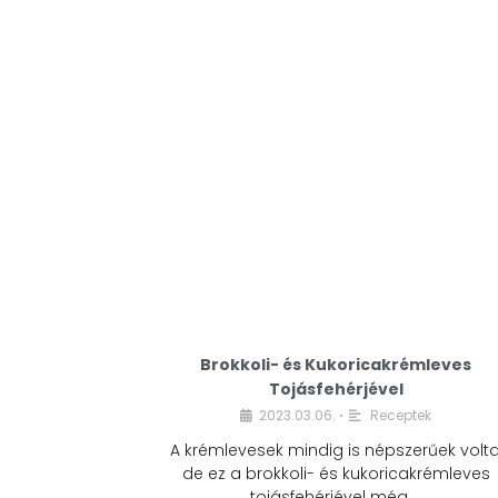
Brokkoli- és Kukoricakrémleves
Tojásfehérjével
2023.03.06.
Receptek
•
A krémlevesek mindig is népszerűek volta
de ez a brokkoli- és kukoricakrémleves
tojásfehérjével még …