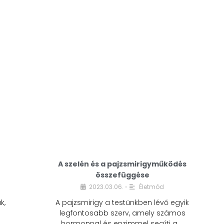
A modern életmódunkban a cukor szinte
mindenhol jelen van. A reggeli kávéba, az
üdítőbe, a desszertekbe és még sok más
élelmiszerbe is …
A szelén és a pajzsmirigyműködés
összefüggése
2023.03.06.
Életmód
•
k,
A pajzsmirigy a testünkben lévő egyik
legfontosabb szerv, amely számos
hormonnal és enzimmel segíti a …