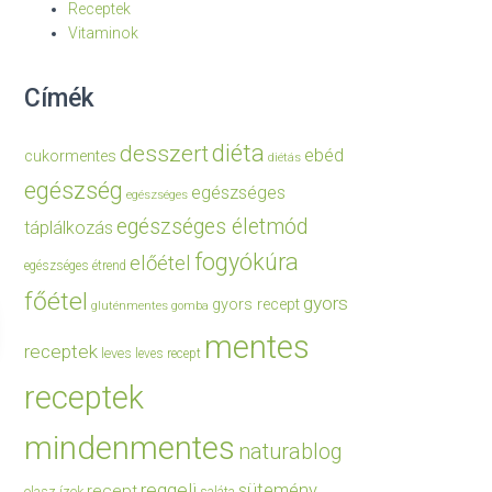
Receptek
Vitaminok
Címék
diéta
desszert
ebéd
cukormentes
diétás
egészség
egészséges
egészséges
egészséges életmód
táplálkozás
fogyókúra
előétel
egészséges étrend
főétel
gyors
gyors recept
gluténmentes
gomba
mentes
receptek
leves
leves recept
receptek
mindenmentes
naturablog
reggeli
sütemény
recept
olasz ízek