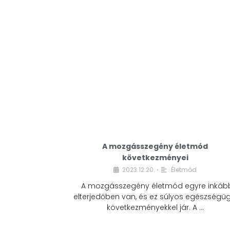
A mozgásszegény életmód
következményei
2023.12.20.
Életmód
•
A mozgásszegény életmód egyre inkáb
elterjedőben van, és ez súlyos egészségüg
következményekkel jár. A …