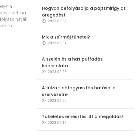
elyet a
Hogyan befolyásolja a pajzsmirigy az
 következtében
öregedést
folyásolhatják
2023.03.02.
elésére
Mik a zsírmáj tünetei?
2023.03.01.
A szelén és a has puffadás
kapcsolata
2023.02.26.
A túlzott sófogyasztás hatásai a
szervezetre
2023.02.20.
Tökéletes emésztés: itt a megoldás!
2023.02.17.