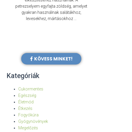
elkészítéséhez használnak. A
évezredek óta f
petrezselyem egyfajta zöldség, amelyet
legkülönb
gyakran használnak salátákhoz,
levesekhez, mártásokhoz …
KÖVESS MINKET!
Kategóriák
Cukormentes
Egészség
Életmód
Étkezés
Fogyókúra
Gyógynövények
Megelőzés