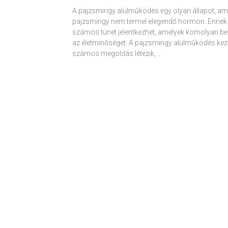
A pajzsmirigy alulműködés egy olyan állapot, am
pajzsmirigy nem termel elegendő hormon. Ennek
számos tünet jelentkezhet, amelyek komolyan be
az életminőséget. A pajzsmirigy alulműködés kez
számos megoldás létezik, …
Receptek