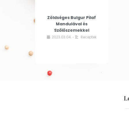
Zöldséges Bulgur Pilaf
Mandulával és
Szőlőszemekkel
2023.03.04.
Receptek
•
L