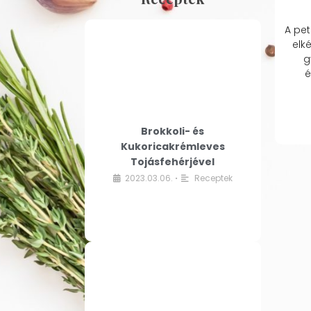
A pet
elk
g
é
Brokkoli- és
Kukoricakrémleves
Tojásfehérjével
2023.03.06.
Receptek
•