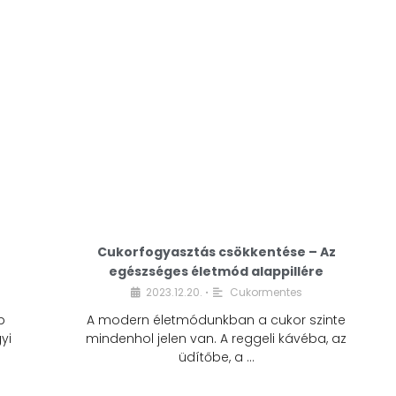
Cukorfogyasztás csökkentése – Az
egészséges életmód alappillére
Cukorfogyasztás
2023.12.20.
Cukormentes
•
csökkentése – Az
b
A modern életmódunkban a cukor szinte
egészséges életmód
yi
mindenhol jelen van. A reggeli kávéba, az
alappillére
üdítőbe, a …
2023.12.20.
Cukormentes
•