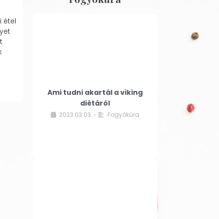
 étel
yet
t
k
Ami tudni akartál a viking
diétáról
2023.03.03.
Fogyókúra
•