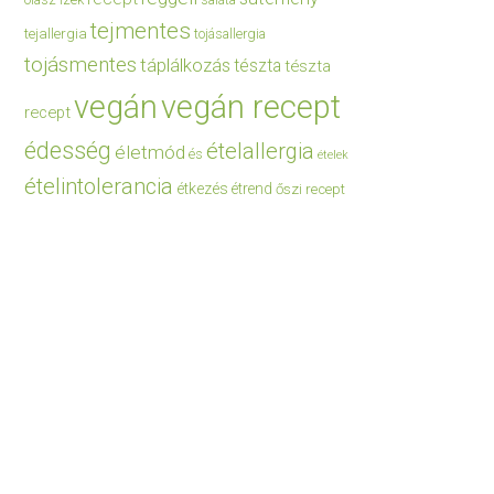
saláta
tejmentes
tejallergia
tojásallergia
tojásmentes
táplálkozás
tészta
tészta
vegán
vegán recept
recept
édesség
ételallergia
életmód
és
ételek
ételintolerancia
étkezés
étrend
őszi recept