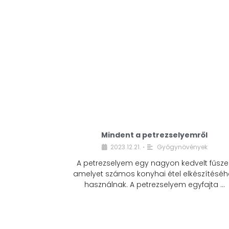
Mindent a petrezselyemről
2023.12.21.
Gyógynövények
•
A petrezselyem egy nagyon kedvelt fűszer
amelyet számos konyhai étel elkészítéséh
használnak. A petrezselyem egyfajta …