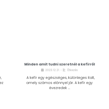
Minden amit tudni szeretnél a kefírről
2023.12.21.
Étkezés
•
,
A kefír egy egészséges, különleges italt,
ez
amely számos előnnyel jár. A kefír egy
évezredek …