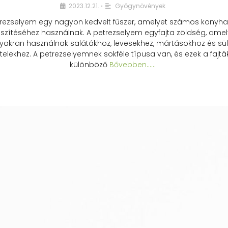
2023.12.21.
Gyógynövények
•
rezselyem egy nagyon kedvelt fűszer, amelyet számos konyhai
észítéséhez használnak. A petrezselyem egyfajta zöldség, amel
yakran használnak salátákhoz, levesekhez, mártásokhoz és sül
telekhez. A petrezselyemnek sokféle típusa van, és ezek a fajtá
különböző
Bővebben...…